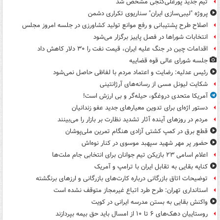
تیم جدید پورعلی‌گنجی مشخص شد
پروژه "لیبی‌سازی ایران" سناریوی تکراری دشمن
اصلاح طرح پشتیبانی و رفع موانع تولید کشاورزی در جلسه امروز مجلس
انتخابات شوراها در فصل پاییز برگزار می‌شود
اقدامات چین در جنگ علیه ایران، قیمت نفت را ۳۰ دلار کاهش داد
جلسه شورای عالی قوه قضاییه
رئیس عدلیه: رضایت و اعتماد مردم با لفاظی حاصل نمی‌شود
شکایت لیونل مسی از رسانه‌های آرژانتینی
آمریکا متحدی دروغگو، حیله‌گر و بی ارزش است!
دستور اژه‌ای برای تدوین معیارهای جدید عفو زندانیان
مردم در روزهای آینده آثار تشدید نظارت بر بازار را می‌بینند
قطع برق در کمپ کشتی آزادی هنگام تمرین ملی‌پوشان
حضور پر مهر شهید سپهبد موسوی در کنار نوه‌اش
اعلام اسامی ۲۳ بازیکن تیم جوانان برای انتخابی جام ملت‌ها
کنایه بقایی به تقابل ایران با ترامپ و آمریک
توضیحات اتاق بازرگانی درباره کارت‌های بازرگانی و ارزهای برنگشته
استانداری تهران: طرح طرد اتباع غیرمجاز متوقف نشده است
واکنش بقایی به بستن مدرسه ایرانی در کویت
روستاییان دهک‌های ۶ تا ۱۰ از امسال باید حق بیمه بپردازند