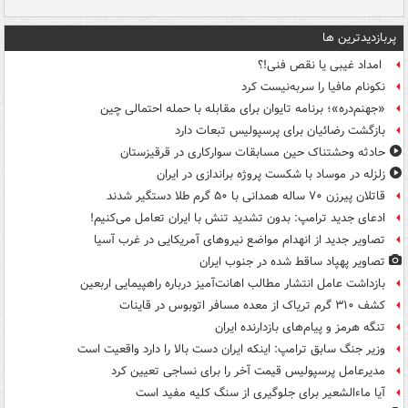
پربازدیدترین ها
امداد غیبی یا نقص فنی!؟
نکونام مافیا را سربه‌نیست کرد
«جهنم‌دره»؛ برنامه تایوان برای مقابله با حمله احتمالی چین
بازگشت رضائیان برای پرسپولیس تبعات دارد
حادثه وحشتناک حین مسابقات سوارکاری در قرقیزستان
زلزله در موساد با شکست پروژه براندازی در ایران
قاتلان پیرزن ۷۰ ساله همدانی با ۵۰ گرم طلا دستگیر شدند
ادعای جدید ترامپ: بدون تشدید تنش با ایران تعامل می‌کنیم!
تصاویر جدید از انهدام مواضع نیروهای آمریکایی در غرب آسیا
تصاویر پهپاد ساقط شده در جنوب ایران
بازداشت عامل انتشار مطالب اهانت‌آمیز درباره راهپیمایی اربعین
کشف ۳۱۰ گرم تریاک از معده مسافر اتوبوس در قاینات
تنگه هرمز و پیام‌های بازدارنده ایران
وزیر جنگ سابق ترامپ: اینکه ایران دست بالا را دارد واقعیت است
مدیرعامل پرسپولیس قیمت آخر را برای نساجی تعیین کرد
آیا ماءالشعیر برای جلوگیری از سنگ کلیه مفید است