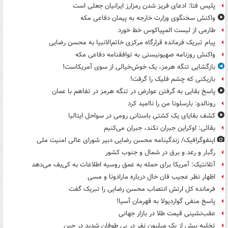
پلیس فتا: ادعای فریز شدن رمزارز ایرانیان جعلی است
واکنش سخنگوی وزارت خارجه به پیمان دفاعی مکه
طارمی از لیست المپیاکوس خط خورد
پیام تبریک فرمانده قرارگاه مرکزی خاتم‌الانبیا به محسن رضایی
واکنش روزنامه صهیونیستی به توافقنامه دفاعی مکه
بازگشایی تنگه هرمز، یک خوش‌خیالی از سوی آمریکاست!
بازیکنی که چشم فلیک را گرفت!
پاسخ بقایی به گرفتن عوارض در تنگه هرمز در تفاهم با عمان
رونالدو: بارسلونا من را ناامید کرد
کشف بقایای یک کشتی باستانی رومی در سواحل ایتالیا
بقائی: اوکراین جبران نکند، جبران می‌کنیم
اینفوگرافیک/ زندگینامه محسن رضایی دبیر شورای عالی امنیت‌ ملی
رگبار و رعد و برق در شمال و جنوب کشور
آتلانتیک: آمریکا برای حمله به عمق روسیه اطلاعات به کی‌یف می‌دهد
اظهار نظر عجیب فان خال درباره مارادونا و مسی
فرمانده کل ارتش انتصاب محسن رضایی را تبریک گفت
پاسخ منفی گواردیولا به قهرمان آسیا!
عقب‌نشینی قیمت طلا در بازار جهانی
تخلیه بیش از یک میلیون نفر در پی طوفان شدید در چین