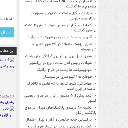
انفجار در جایگاه CNG صحنه یک کشته و سه
مصدوم برجا گذاشت
جزئیات برگزاری امتحانات نهایی معوق در
استان‌های جنوبی
*
لطفا عدد م
تصادف مرگبار در محور اهواز–شوش ۲ کشته
بر جای گذاشت
آخرین وضعیت مصدومان شهرک شمس‌آباد
اجرای پزشک خانواده در ۶۴ شهر کشور تا
شهریورماه
این مطالب
سارق کابل برق بر اثر برق‌گرفتگی جان باخت
شهادت پلیس اهل سنت بلوچ در ایرانشهر
موتورسیکلت‌ها پشت درِ طرح ترافیک
طوفان ۱۱۵ کیلومتری در سیستان
مهاجرانی: شرط تداوم یارانه نقدی و کالابرگ
اقامت در ایران است
تردد بیش از ۵ میلیون زائر از مرزهای اربعینی
کشور
رهبری رهب
تخلیه ۸۰ درصدی پارکینگ‌های مهران در موج
بازگشت زائران
بازگشایی جاده چالوس و آزادراه تهران–شمال
ثبت دو زمین‌لرزه پیاپی در شرق هرمزگان و