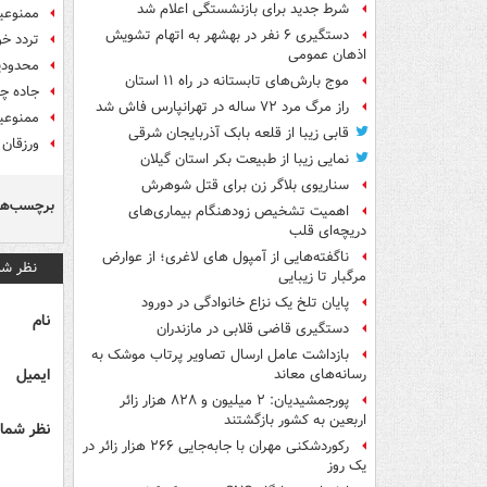
شرط جدید برای بازنشستگی اعلام شد
ممنوعیت
دستگیری ۶ نفر در بهشهر به اتهام تشویش
تردد خو
اذهان عمومی
محدودی
موج بارش‌های تابستانه در راه ۱۱ استان
جاده چا
راز مرگ مرد ۷۲ ساله در تهرانپارس فاش شد
ممنوعیت
قابی زیبا از قلعه بابک آذربایجان شرقی
ورزقان با منفی ۲۰ د
نمایی زیبا از طبیعت بکر استان گیلان
سناریوی بلاگر زن برای قتل شوهرش
برچسب‌ها
اهمیت تشخیص زودهنگام بیماری‌های
دریچه‌ای قلب
ناگفته‌هایی از آمپول های لاغری؛ از عوارض
نظر شم
مرگبار تا زیبایی
پایان تلخ یک نزاع خانوادگی در دورود
نام
دستگیری قاضی قلابی در مازندران
بازداشت عامل ارسال تصاویر پرتاب موشک به
ایمیل
رسانه‌های معاند
پورجمشیدیان: ۲ میلیون و ۸۲۸ هزار زائر
اربعین به کشور بازگشتند
نظر شما 
رکوردشکنی مهران با جابه‌جایی ۲۶۶ هزار زائر در
یک روز