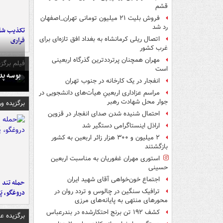
قشم
فروش بلیت ۲۱ میلیون تومانی تهران_اصفهان
رد شد
تکذیب شای
اتصال ریلی کرمانشاه به بغداد افق تازه‌ای برای
فراری
غرب کشور
مهران همچنان پرترددترین گذرگاه اربعینی
فیلم برگزی
است
بوسه‌ پ
انفجار در یک کارخانه در جنوب تهران
مراسم عزاداری اربعینِ هیأت‌های دانشجویی در
جوار محل شهادت رهبر
برگزیده و
احتمال شنیده شدن صدای انفجار در قزوین
اراذل اینستاگرامی دستگیر شد
۲ میلیون و ۳۰۰ هزار زائر اربعین به کشور
بازگشتند
استوری مهران غفوریان به مناسبت اربعین
حسینی
اجتماع خون‌خواهی آقای شهید ایران
حمله تند ف
ترافیک سنگین در چالوس و تردد روان در
دروغگو، پَ
محورهای منتهی به پایانه‌های مرزی
کشف ۱۹۲ تن برنج احتکارشده در بندرعباس
برگزیده 