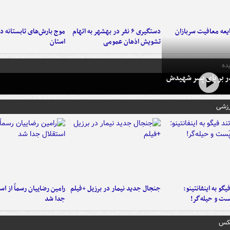
عه معافیت سربازان
دستگیری ۶ نفر در بهشهر به اتهام
تشویش اذهان عمومی
استان
ده
در بر پای پسر شهیدش
رزشی
یگو به اینفانتینو:
جنجال جدید نیمار در برزیل +فیلم
رامین رضاییان رسماً از اس
ست‌ و حیله‌گر!
جدا شد
عکس