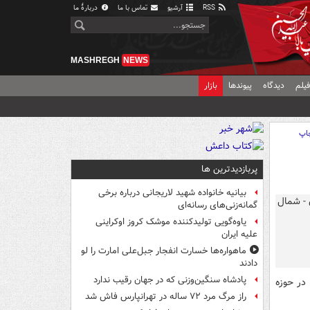
RSS
آرشیو
تماس با ما
دربارهٔ ما
MASHREGH
NEWS
یلم
دیدگاه
پیوندها
بازار
اپ
پربازدیدترین ها
بیانیه خانواده شهید لاریجانی درباره برخی
گمانه‌زنی‌های رسانه‌ای
یاوه‌گویی تولیدکننده موشک کروز اوکراینی
علیه ایران
ماهواره‌ها خسارت انفجار جبل‌علی امارت را لو
دادند
پادشاه سنگین‌وزنی که در جهان رقیب ندارد
در حوزه
راز مرگ مرد ۷۲ ساله در تهرانپارس فاش شد