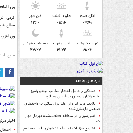
وی اضافه
اذان صبح
طلوع آفتاب
اذان ظهر
کرمی افز
۱۲:۱۰
۰۵:۱۶
۰۳:۴۱
مطلع شون
وی افزود: اکنون ت
غروب خورشید
اذان مغرب
نیمه‌شب شرعی
۲۳:۲۲
۱۹:۲۴
۱۹:۰۴
منبع: ایرنا
تازه های جامعه
دستگیری عامل انتشار مطالب توهین‌آمیز
علیه زائران اربعین در فضای مجازی
بازدید وزیر نیرو از روند برق‌رسانی به واحدهای
صنعتی بازسازی‌شده
آتش‌سوزی در منطقه حفاظت‌شده دیزمار مهار
اخبار مرتب
شد
تشریح جزئیات تصادف ۱۲ خودرو با ۱۹ مصدوم
احتمال