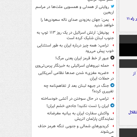
روایتی از همدلی و همسویی ملت‌ها در مراسم
اربعین
موج بارش‌های تابستانه در راه ۱۱
یمن: جهان به‌زودی صدای ناله سعودی‌ها را
خواهد شنید
یونیفل: ارتش اسرائیل در یک روز ۱۱۳ توپ به
جنوب لبنان شلیک کرده است
ترامپ: همه چیز درباره ایران به طور استثنایی
خوب پیش می‌رود
عبور از خط قرمز ایران یعنی مرگ!
حمله نیروهای اسرائیلی به خبرنگار پرس‌تی‌وی
«ضربه مغزی» شدن صدها نظامی آمریکایی
در حملات ایران
جنگ در جبهه لبنان بعد از تفاهم‌نامه چه
تغییری کرده؟
ترامپ در حال سوختن در آتشی خودساخته
ایران را تست نکنید! جاده‌ی خشم ایران!
تقلال
واکنش سفارت ایران به بیانیه مغرضانه
نمایندگان پارلمان اتریش
کریدورهای شمالی و جنوبی تنگه هرمز حذف
می‌شوند