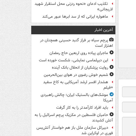
تکذیب ادعای «نحوه ردزنی محل استقرار شهید
لاریجانی»
ماهواره ایرانی که از سد ابرها عبور می‌کند
آخرین اخبار
پرچم سیاه بر فراز گنبد حسینی همچنان در
اهتزاز است
ماجرای پیاده روی اربعین حاج رمضان
این دیپلماسی نمایشی، شکست خورده است
روایت پزشکیان از انحلال بانک آینده
شمیم خوش رضوی در هوای بین‌الحرمین
هشدار افسر ارشد آمریکایی به کاخ سفید
+فیلم
موشک‌های بالستیک ایران؛ چالش راهبردی
آمریکا
باید افراد کارآمدتر را به کار گرفت
حامیان فلسطین در مکزیک پرچم اسرائیل را به
آتش کشیدند
دبیرکل سازمان ملل باز هم خواستار آتش‌بس
فوری در اوکراین شد