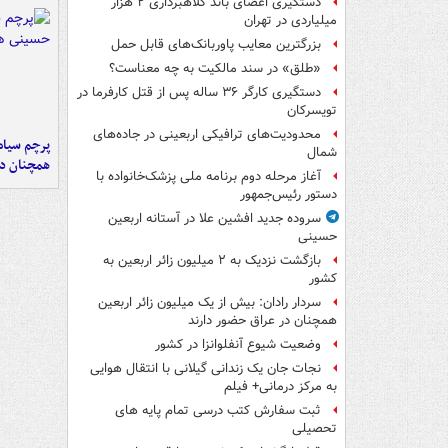
دستگیری اعضای باند کلاهبرداری ۲ هزار
میلیاردی در تهران
بزرگترین معایب پاوربانک‌های قابل حمل
«طلق» در سند مالکیت به چه معناست؟
دستگیری کارگر ۳۶ ساله پس از قتل کارفرما در
تویسرکان
محدودیت‌های ترافیکی اربعینی در جاده‌های
پرچم سیاه
شمال‌
همچنان در
آغاز مرحله دوم برنامه ملی پزشک‌خانواده با
دستور رئیس‌جمهور
سروده جدید افشین علا در آستانه اربعین
حسینی
بازگشت نزدیک به ۲ میلیون زائر اربعین به
کشور
سردار رادان: بیش از یک میلیون زائر اربعین
همچنان در عراق حضور دارند
وضعیت شیوع آنفلوانزا در کشور
نجات جان یک زندانی گیلانی با انتقال هوایی
به مرکز درمانی+ فیلم
ثبت سفارش کتب درسی تمام پایه های
تحصیلی