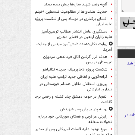
آنچه رهبر شهید سال‌ها پیش دیده بودند
حمایت هلندی‌ها از مظلومیت فلسطین +فیلم
افشای برکناری در موساد پس از شکست پروژه
علیه ایران
دستگیری عامل انتشار مطالب توهین‌آمیز
علیه زائران اربعین در فضای مجازی
روایت تکان‌دهنده دانش‌آموز مینابی از جنایت
آمریکا
هدف قرار گرفتن اتاق‌ فرماندهی مزدوران
عربستان در یمن
شکست پروژه «خاورمیانه جدید» نتانیاهو
گزافه‌گویی و لفاظی جدید ترامپ علیه ایران
پیروزی استقلال مقابل همنام خوزستانی در
دیداری تدارکاتی
انفجار در حومه دمشق چند کشته و زخمی برجا
گذاشت
بوسه‌ پدر بر پای پسر شهیدش
رایزنی عراقچی و همتای موریتانی خود درباره
تحولات منطقه
موج تهدید علیه قضات آمریکایی پس از صدور
حکم علیه ترامپ