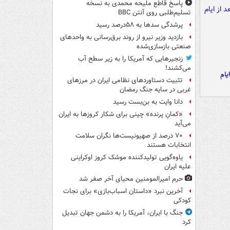
پاسخ قاطع ملیحه محمدی به نسخه
تسلیم‌طلبی روی آنتن BBC
پرشدگی سدها به ۵۸درصد رسید
بازدید وزیر نیرو از روند برق‌رسانی به واحدهای
صنعتی بازسازی‌شده
زنجیرهایی که آمریکا را به زیر سطح آب
می‌کشند!
یام
تثبیت دستاوردهای نظامی ایران در مرزهای
غربی در سایه جنگ رمضان
دانا وایت به بن‌بست رسید
«کمانِ پرنده» چینی برای شکار کروزها به ایران
می‌آید
۷۰ درصد از صهیونیست‌ها نگران سلامت
انتخابات هستند
یاوه‌گویی تولیدکننده موشک کروز اوکراینی
علیه ایران
حرم امیرالمومنین محیای آخر صفر شد
آخرین نبرد «داستان اسباب‌بازی» برای نجات
کودکی
جنگ با ایران، آمریکا را به دشمن جهان تبدیل
کرد