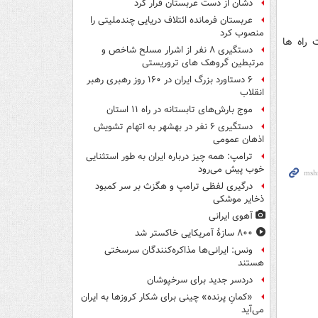
دشان از دست عربستان فرار کرد
عربستان فرمانده ائتلاف دریایی چندملیتی را
منصوب کرد
 راه ها
دستگیری ۸ نفر از اشرار مسلح شاخص و
مرتبطین گروهک های تروریستی
۶ دستاورد بزرگ ایران در ۱۶۰ روز رهبری رهبر
انقلاب
موج بارش‌های تابستانه در راه ۱۱ استان
دستگیری ۶ نفر در بهشهر به اتهام تشویش
اذهان عمومی
ترامپ: همه چیز درباره ایران به طور استثنایی
خوب پیش می‌رود
درگیری لفظی ترامپ و هگزث بر سر کمبود
ذخایر موشکی
آهوی ایرانی
۸۰۰ سازۀ آمریکایی خاکستر شد
ونس: ایرانی‌ها مذاکره‌کنندگان سرسختی
هستند
دردسر جدید برای سرخپوشان
«کمانِ پرنده» چینی برای شکار کروزها به ایران
می‌آید