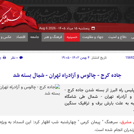
پنجشنبه ۱۵ مرداد ۱۴۰۵ -
Aug 6 2026
ی
دفاع و امنیت
جهاد و مقاومت
حسینیه
فرهنگ و هنر
جامعه
اقتصاد
عکس و ف
1569
تاریخ انتشار:
۴ بهمن ۱۴۰۲ - ۱۹:۰۵
۰ نظر
چ
جاده کرج - چالوس و آزادراه تهران - شمال بسته شد
یس راه البرز از بسته شدن جاده کرج -
و آزادراه تهران - شمال طی شامگاه
به به علت بارش برف و ترافیک سنگین
ش مشرق
، سرهنگ " پیمان کرمی " چهارشنبه شب اظهار کرد: این انسداد به ویژه 
زندران انجام شده است.