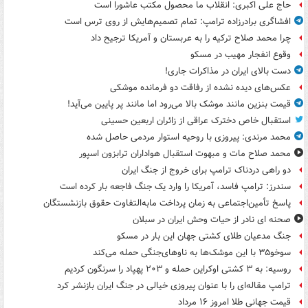
حاج علی اکبری: انقلاب ما محصول مکتب عاشورا است
افشاگری برادرزاده ترامپ: تمام تصمیم‌هایش از روی ترس است
چرا محمد صلاح ترکیه را به عربستان و آمریکا ترجیح داد
وقوع انفجار مهیب در مسکو
دست بالای ایران در مذاکرات جاری!
عکس‌های دیده نشده از رفاقت دو فرمانده‌ موشکی
قیمت بنزین مانند موشک بالا می‌رود اما مانند پر پایین می‌آید!
استقبال خاص دخترک عراقی از زائران اربعین حسینی
محمد مرندی: پیروزی با روحیه استوار مردمی حاصل شده
محمد صلاح مات و مبهوت استقبال هواداران ترابزون اسپور
دو راهی دردناک ترامپ برای خروج از جنگ ایران
سندرز: ترامپ فاسد، آمریکا را وارد یک جنگ فاجعه بار کرده است
پاسخ تأمین‌اجتماعی به زمان پرداخت مابه‌التفاوت حقوق بازنشستگان
صحنه ای نادر از حیات وحش ایران در سبلان
جنگ مدعیان طلای کشتی جهان این بار در مسکو
سوخو۳۵ با این موشک‌ها به ناوهای‌جنگی حمله می‌کند
روسیه: به ۳ کشتی اوکراین حمله و ۲۰۳ پهپاد را سرنگون کردیم
ترامپ مقاله‌ای را با عنوان پیروزی خیالی در جنگ ایران بازنشر کرد
قیمت جهانی طلا امروز ۱۶ مرداد