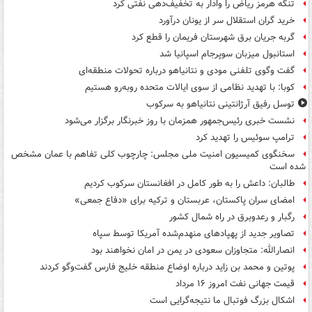
تنگه هرمز ریاض را وادار به تخفیف‌دهی نفتی کرد
خرید گران استقلال سر از یونان درآورد
گربه جریان برق شهرستان فریمان را قطع کرد
استانبول میزبان سوپرجام اسپانیا شد
گفت وگوی تلفنی مودی و نتانیاهو درباره تحولات منطقه‌ای
کوبا: با تهدید نظامی از سوی ایالات متحده روبه‌رو هستیم
توسل رفیق آرژانتینی نتانیاهو به سرکوب
نشست خبری رئیس‌جمهور همزمان با روز خبرنگار برگزار می‌شود
ترامپ سوئیس را تهدید کرد
سخنگوی کمیسیون امنیت ملی مجلس: چارچوب کلی تفاهم با عمان مشخص
شده است
طالبان: داعش را به طور کامل در افغانستان سرکوب کردیم
امضای سران پاکستان، عربستان و ترکیه برای «دفاع جمعی»
رگبار و رعدوبرق در راه شمال کشور
تصاویر جدید از پهپادهای منهدم‌شده آمریکا توسط سپاه
انصارالله: متجاوزان سعودی در یمن در امان نخواهند بود
پوتین و محمد بن زاید درباره اوضاع منطقه خلیج فارس گفت‌وگو کردند
قیمت جهانی نفت امروز ۱۶ مرداد
اشکال بزرگ فوتبال ما نتیجه‌گرایی است