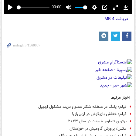
00:00
Play
Mute
Settings
PIP
Enter
Down
دریافت
4 MB
fullscreen
اخبار مرتبط
فیلم/ پلنگ در منطقه شکار ممنوع دربند مشکول اردبیل
فیلم/ خفاش بازیگوش در ان‌بی‌اِی!
برترین تصاویر طبیعت در سال ۲۰۲۳
عکس/ پرورش گاومیش در خوزستان
فیلم/ تنوع زیستی در شرق استان هرمزگان