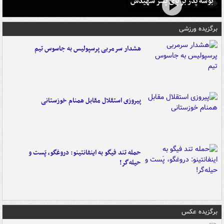
بوسه‌ پدر بر پای پسر شهیدش
برگزیده ورزشی
هشدار سرمربی پرسپولیس به جاسوس تیم
پیروزی استقلال مقابل همنام خوزستانی
حمله تند فیگو به اینفانتینو: دروغگو، پَست‌ و
حیله‌گر!
برگزیده عکس