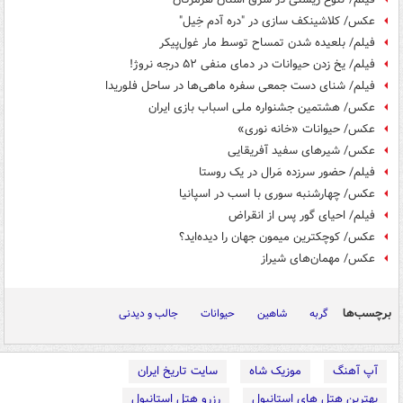
عکس/ کلاشینکف سازی در "دره آدم خِیل"
فیلم/ بلعیده شدن تمساح توسط مار غول‌پیکر
فیلم/ یخ زدن حیوانات در دمای منفی ۵۲ درجه نروژ!
فیلم/ شنای دست جمعی سفره ماهی‌ها در ساحل فلوریدا
عکس/ هشتمین جشنواره ملی اسباب‌ بازی ایران
عکس/ حیوانات «خانه نوری»
عکس/ شیرهای سفید آفریقایی
فیلم/ حضور سرزده مَرال در یک روستا
عکس/ چهارشنبه سوری با اسب در اسپانیا
فیلم/ احیای گور پس از انقراض
عکس/ کوچکترین میمون جهان را دیده‌اید؟
عکس/ مهمان‌های شیراز
برچسب‌ها
گربه
شاهین
حیوانات
جالب و دیدنی
آپ آهنگ
موزیک شاه
سایت تاریخ ایران
بهترین هتل های استانبول
رزرو هتل استانبول