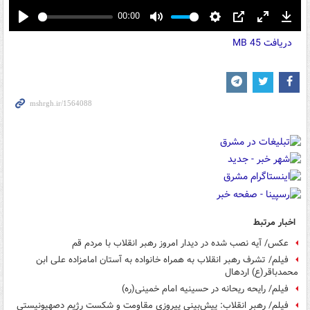
00:00
Play
Mute
Settings
PIP
Enter
Down
دریافت
45 MB
fullscreen
اخبار مرتبط
عکس/ آیه نصب شده در دیدار امروز رهبر انقلاب با مردم قم
فیلم/ تشرف رهبر انقلاب به همراه خانواده به آستان امامزاده علی ابن
محمدباقر(ع) اردهال
فیلم/ رایحه ریحانه در حسینیه امام خمینی(ره)
فیلم/ رهبر انقلاب: پیش‌بینی پیروزی مقاومت و شکست رژیم دصهیونیستی