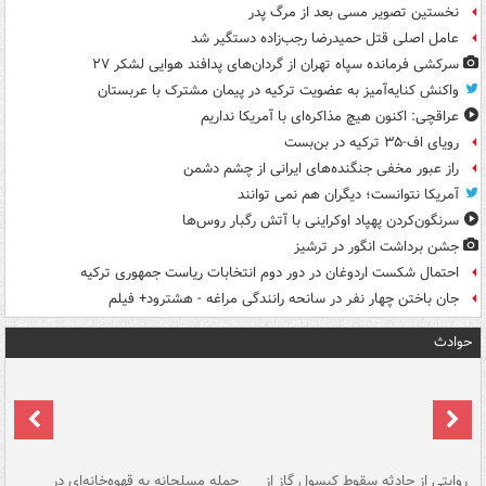
نخستین تصویر مسی بعد از مرگ پدر
عامل اصلی قتل حمیدرضا رجب‌زاده دستگیر شد
سرکشی فرمانده سپاه تهران از گردان‌های پدافند هوایی لشکر ۲۷
واکنش کنایه‌آمیز به عضویت ترکیه در پیمان مشترک با عربستان
عراقچی: اکنون هیچ مذاکره‌ای با آمریکا نداریم
رویای اف-۳۵ ترکیه در بن‌بست
راز عبور مخفی جنگنده‌های ایرانی از چشم دشمن
آمریکا نتوانست؛ دیگران هم نمی توانند
سرنگون‌کردن پهپاد اوکراینی با آتش رگبار روس‌ها
جشن برداشت انگور در ترشیز
احتمال شکست اردوغان در دور دوم انتخابات ریاست جمهوری ترکیه
جان باختن چهار نفر در سانحه رانندگی مراغه - هشترود+ فیلم
حوادث
روایتی از حادثه سقوط کپسول گاز از
حمله مسلحانه به قهوه‌خانه‌ای در
عا