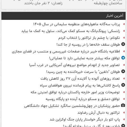
ساختمان چهارطبقه
زاهدان؛ ۲ نفر جان باختند
دس
آخرین اخبار
پرتاب سه‌گانه ماهواره‌های منظومه سلیمانی در سال ۱۴۰۵
زلنسکی: پیونگ‌یانگ به مسکو کمک می‌کند، سئول به کمک ما بیاید
نکونام: با چشم باز تراکتور را انتخاب کردم
طوفان سقف خانه‌ها را در روسیه از جا ‌کند!
اطلاعیه باشگاه خیبر درباره صفحات غیررسمی و منتسب در فضای مجازی
توافق مکه بیشتر جنبه نمایشی دارد تا عملیاتی!
تصاویر جدید از انهدام مواضع نیروهای آمریکایی در غرب آسیا
طوفان "دلفین" با سرعت خیره‌کننده به چین رسید!
تعداد روزهای آلوده با آلاینده اُزن ۲۷ روز کاهش یافت
پاسخ کاشانی‌ها به پیام فرمانده نیروی هوافضای سپاه
توضیحات وزیر امور خارجه پاکستان درباره توافق امنیتی مکه
توافق دمشق و مسکو درباره آینده دو پایگاه روسیه
حضور پزشکیان در چهل‌وششمین سالگرد تشکیل جهاد دانشگاهی
تراکتور به دنبال آرش رضاوند
پاپ لئو بار دیگر خواستار پایان جنگ اوکراین شد
شادی بعد از گل در برزیل حادثه آفرید!