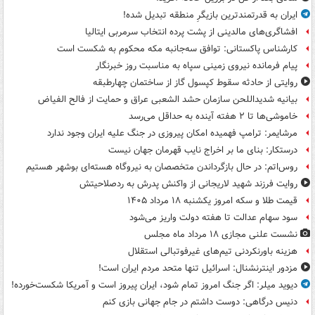
ایران به قدرتمندترین بازیگرِ منطقه تبدیل شده!
افشاگری‌های مالدینی از پشت پرده انتخاب سرمربی ایتالیا
کارشناس پاکستانی: توافق سه‌جانبه مکه محکوم به شکست است
پیام فرمانده نیروی زمینی سپاه به مناسبت روز خبرنگار
روایتی از حادثه سقوط کپسول گاز از ساختمان چهارطبقه
بیانیه شدیداللحن سازمان حشد الشعبی عراق و حمایت از فالح الفیاض
خاموشی‌ها تا ۲ هفته آینده به حداقل می‌رسد
مرشایمر: ترامپ فهمیده امکان پیروزی در جنگ علیه ایران وجود ندارد
درستکار: بنای ما بر اخراج نایب قهرمان جهان نیست
روس‌اتم: در حال بازگرداندن متخصصان به نیروگاه هسته‌ای بوشهر هستیم
روایت فرزند شهید لاریجانی از واکنش پدرش به ردصلاحیتش
قیمت طلا و سکه امروز یکشنبه ۱۸ مرداد ۱۴۰۵
سود سهام عدالت تا هفته دولت واریز می‌شود
نشست علنی مجازی ۱۸ مرداد ماه مجلس
هزینه باورنکردنی تیم‌های غیرفوتبالی استقلال
مزدور اینترنشنال: اسرائیل تنها متحد مردم ایران است!
دیوید میلر: اگر جنگ امروز تمام شود، ایران پیروز است و آمریکا شکست‌خورده!
دنیس درگاهی: دوست داشتم در جام جهانی بازی کنم