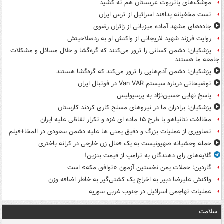
موشک‌های پاتریوت عربستان هم ته‌ کشید
تست مخفیانه پدافند اسرائیل از ترس ایران
جاده‌های مشهد آماده میزبانی از زائران رضوی
روایت فرزند شهید لاریجانی از واکنش او به ردصلاحیتش
پزشکیان: دشمن کسانی را ترور می‌کنند که گره‌گشا و حلال مسائل و مشکلات
جامعه ما هستند
پزشکیان: دشمن آدم‌هایی را ترور می‌کند که گره‌گشا هستند
توضیحاتی درباره سیستم Van VAR در فوتبال ایران
پاسخ نهایی حسین‌نژاد به پرسپولیس
پزشکیان: برادران ما در نیروهای مسلح کاری کردند کارستان
مخالفت نتانیاهو با طرح ۱۵ ماده ای غزه و تکرار لفاظی علیه ایران
تصاویری از عملیات بزرگ و دقیق یمنی ها علیه دشمن سعودی در المخا+فیلم
حمله وحشیانه صهیونیست به یک فعال زن خارجی در کرانه باختری
گلایه‌های رای دهندگان به ترامپ از قیمت بنزین!
گاردین: حملات یمن نخستین آزمون «توافق مکه» است
واکنش علیرضا دبیر به اخراج یک کشتی‌گیر به خاطر اضافه وزن
عملیات تهاجمی اسرائیل در جنوب غربی سوریه
سلامت