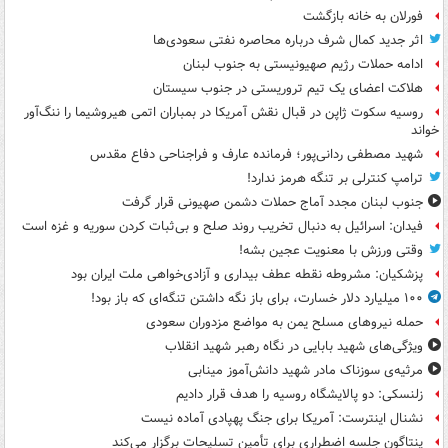
فورلان به خانه بازگشت
اثر جدید کمال شرف درباره محاصره نفتی سعودی‌ها
ادامه حملات رژیم صهیونیستی به جنوب لبنان
هلاکت اعضای یک تیم تروریستی در جنوب سیستان
روسیه سکوت ژاپن در قبال نقش آمریکا در بمباران اتمی هیروشیما را ننگ‌آور
خواند
شهید مصطفی ردانی‌پور؛ فرمانده عارف و فراجناحی دفاع مقدس
ترامپ کنترلی بر تنگه هرمز ندارد!
جنوب لبنان مجدد آماج حملات دشمن صهیونی قرار گرفت
فیدان: اسرائیل به دنبال تخریب روند صلح و بی‌ثبات کردن سوریه و غزه است
وقتی ورزش با معنویت عجین بشه!
پزشکیان: مشروطه نقطه عطف بیداری و آزادی‌خواهی ملت ایران بود
۱۰۰ میلیارد دلار خسارت، برای باز نگه داشتن تنگه‌ای که باز بود!
حمله نیروهای مسلح یمن به مواضع مزدوران سعودی
ویژگی‌های شهید بابایی در نگاه رهبر شهید انقلاب
مرثیه‌ی سوزناک مادر شهید دانش‌آموز مینابی
زلنسکی: دو پالایشگاه روسیه را هدف قرار دادیم
نشنال اینترست: آمریکا برای جنگ پهپادی آماده نیست
پنتاگون جلسه اضطراری برای تأمین تسلیحات برگزار می‌کند