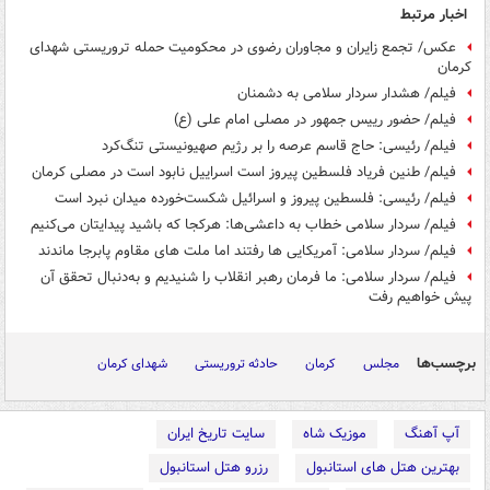
اخبار مرتبط
عکس/ تجمع زایران و مجاوران رضوی در محکومیت حمله تروریستی شهدای
کرمان
فیلم/ هشدار سردار سلامی به دشمنان
فیلم/ حضور رییس جمهور در مصلی امام علی (ع)
فیلم/ رئیسی: حاج قاسم عرصه را بر رژیم صهیونیستی تنگ‌کرد
فیلم/ طنین فریاد فلسطین پیروز است اسراییل نابود است در مصلی کرمان
فیلم/ رئیسی: فلسطین پیروز و اسرائیل شکست‌خورده میدان نبرد است
فیلم/ سردار سلامی خطاب به داعشی‌ها: هرکجا که باشید پیدایتان می‌کنیم
فیلم/ سردار سلامی: آمریکایی ها رفتند اما ملت های مقاوم پابرجا ماندند
فیلم/ سردار سلامی: ما فرمان رهبر انقلاب را شنیدیم و به‌دنبال تحقق آن
پیش خواهیم رفت
برچسب‌ها
مجلس
کرمان
حادثه تروریستی
شهدای کرمان
آپ آهنگ
موزیک شاه
سایت تاریخ ایران
بهترین هتل های استانبول
رزرو هتل استانبول