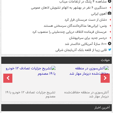
مشاهده ۴ پلنگ در ارتفاعات میناب
دستگیری ۶ نفر در بهشهر به اتهام تشویش اذهان عمومی
آهوی ایرانی
دشان از دست عربستان فرار کرد
ونس: ایرانی‌ها مذاکره‌کنندگان سرسختی هستند
عربستان فرمانده ائتلاف دریایی چندملیتی را منصوب کرد
دردسر جدید برای سرخپوشان
۸۰۰ سازۀ آمریکایی خاکستر شد
قابی زیبا از قلعه بابک آذربایجان شرقی
حوادث
تصادف مرگبار در محور اهواز–شوش ۲
آتش‌سوزی در منطقه حفاظت‌شده
تشریح جزئیات تصادف ۱۲ خودرو با ۱۹
پا
دیزمار مهار شد
مصدوم
آخرین اخبار