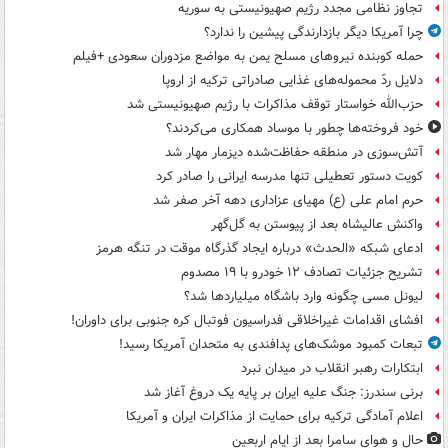
تجاوز نظامی مجدد رژیم صهیونیستی به سوریه
چرا آمریکا دیگر بازدارندگی پیشین را ندارد؟
حمله کوبنده نیروهای مسلح یمن به مواضع مزدوران سعودی +فیلم
دلایل ردّ محموله‌های غذایی صادراتی ترکیه از اروپا
حزب‌الله خواستار توقف مذاکرات با رژیم صهیونیستی شد
خود فروخته‌ها چطور با موساد همکاری می‌کردند؟
آتش‌سوزی در منطقه حفاظت‌شده دیزمار مهار شد
کویت دستور تعطیلی تنها مدرسه ایرانی را صادر کرد
حرم امام علی (ع) مهیای عزاداری دهه آخر صفر شد
واکنش عالیشاه بعد از پیوستن به گل‌گهر
ادعای شبکه «الحدث» درباره ایجاد گذرگاه موقت در تنگه هرمز
تشریح جزئیات تصادف ۱۲ خودرو با ۱۹ مصدوم
لیونل مسی چگونه وارد باشگاه میلیاردها شد؟
افشای اقدامات غیراخلاقی فدراسیون فوتبال کره جنوبی برای داوران!
تبعات کمبود موشک‌های پدافندی به متحدان آمریکا رسید!
ابتکارات رهبر انقلاب در میدان نبرد
برنی سندرز: جنگ علیه ایران بر پایه یک دروغ آغاز شد
اعلام آمادگی ترکیه برای حمایت از مذاکرات ایران و آمریکا
حال و هوای سامرا بعد از ایام اربعین