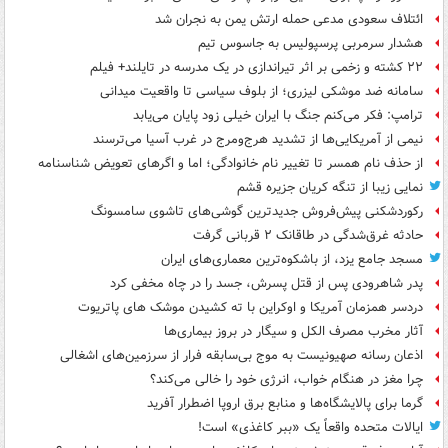
ائتلاف سعودی مدعی حمله ارتش یمن به نجران شد
هشدار سرمربی پرسپولیس به جاسوس تیم
۲۲ کشته و زخمی بر اثر تیراندازی در یک مدرسه در تایلند+ فیلم
سامانه ضد موشکی لیزری؛ از بلوف سیاسی تا واقعیت میدانی
ترامپ: فکر می‌کنم جنگ با ایران خیلی زود پایان می‌یابد
نیمی از آمریکایی‌ها از تشدید هرج‌ومرج در غرب آسیا می‌ترسند
از حذف نام همسر تا تغییر نام خانوادگی؛ اما و اگرهای تعویض شناسنامه
نمایی زیبا از تنگه کریان جزیره قشم
رکوردشکنی پیش‌فروش جدیدترین گوشی‌های تاشوی سامسونگ
حادثه غرق‌شدگی در طاقانک ۲ قربانی گرفت
مسجد جامع یزد، از باشکوه‌ترین معماری‌های ایران
پدر شاهرودی پس از قتل پسرش، جسد را در چاه مخفی کرد
دردسر همزمان آمریکا و اوکراین با ته کشیدن موشک های پاتریوت
آثار مخرب مصرف الکل و سیگار در بروز بیماری‌ها
اذعان رسانه صهیونیست به موج بی‌سابقه فرار از سرزمین‌های اشغالی
چرا مغز در هنگام خواب، انرژی خود را خالی می‌کند؟
گرما برای پالایشگاه‌ها و منابع برق اروپا اضطرار آفرید
ایالات متحده واقعاً یک «ببر کاغذی» است!