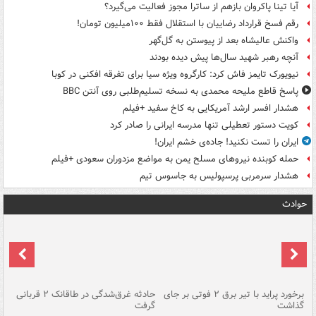
آیا تینا پاکروان بازهم از ساترا مجوز فعالیت می‌گیرد؟
رقم فسخ قرارداد رضاییان با استقلال فقط ۱۰۰میلیون تومان!
واکنش عالیشاه بعد از پیوستن به گل‌گهر
آنچه رهبر شهید سال‌ها پیش دیده بودند
نیویورک تایمز فاش کرد: کارگروه ویژه سیا برای تفرقه افکنی در کوبا
پاسخ قاطع ملیحه محمدی به نسخه تسلیم‌طلبی روی آنتن BBC
هشدار افسر ارشد آمریکایی به کاخ سفید +فیلم
کویت دستور تعطیلی تنها مدرسه ایرانی را صادر کرد
ایران را تست نکنید! جاده‌ی خشم ایران!
حمله کوبنده نیروهای مسلح یمن به مواضع مزدوران سعودی +فیلم
هشدار سرمربی پرسپولیس به جاسوس تیم
حوادث
برخورد پراید با تیر برق ۲ فوتی بر جای
حادثه غرق‌شدگی در طاقانک ۲ قربانی
پد
گذاشت
گرفت
جس