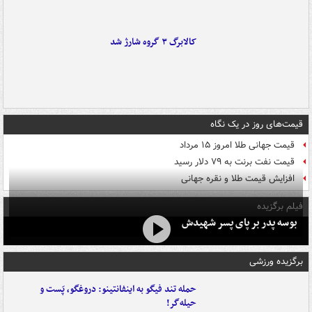
کالابرگ ۳ گروه شارژ شد
قیمت‌های روز در یک نگاه
قیمت جهانی طلا امروز ۱۵ مرداد
قیمت نفت برنت به ۷۹ دلار رسید
افزایش قیمت طلا و نقره جهانی
فیلم برگزیده
بوسه‌ پدر بر پای پسر شهیدش
برگزیده ورزشی
حمله تند فیگو به اینفانتینو: دروغگو، پَست‌ و
حیله‌گر!