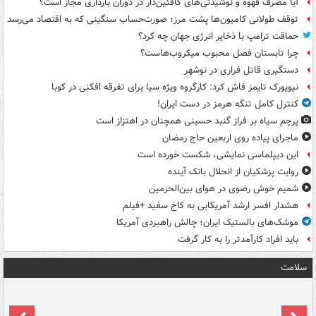
آیا مصرف قهوه و نوشیدنی‌های کافئین‌دار در دوران بارداری مجاز است؟
توقف طولانی کامیون‌ها پشت مرز؛ صورت‌حساب سنگینی که به اقتصاد می‌رسد
حماقت ترامپ با ذخایر انرژی جهان چه کرد؟
چرا تابستان فصل محبوب میکروب‌هاست؟
دستگیری قاتل فراری در نوشهر
نیویورک تایمز فاش کرد: کارگروه ویژه سیا برای تفرقه افکنی در کوبا
کنترل کامل تنگه هرمز در دست ایران!
پرچم سیاه بر فراز گنبد حسینی همچنان در اهتزاز است
ماجرای پیاده روی اربعین حاج رمضان
این دیپلماسی نمایشی، شکست خورده است
روایت پزشکیان از انحلال بانک آینده
شمیم خوش رضوی در هوای بین‌الحرمین
هشدار افسر ارشد آمریکایی به کاخ سفید +فیلم
موشک‌های بالستیک ایران؛ چالش راهبردی آمریکا
باید افراد کارآمدتر را به کار گرفت
سلامت
ت