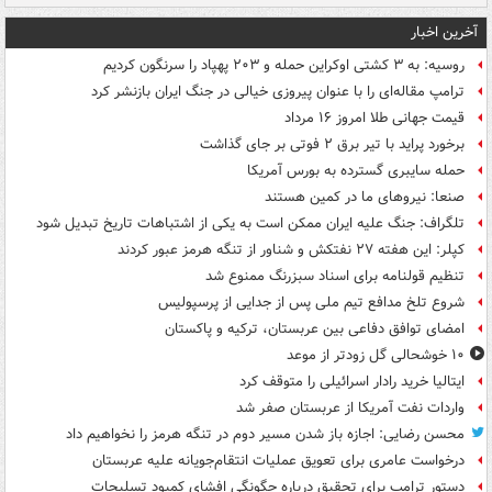
آخرین اخبار
روسیه: به ۳ کشتی اوکراین حمله و ۲۰۳ پهپاد را سرنگون کردیم
ترامپ مقاله‌ای را با عنوان پیروزی خیالی در جنگ ایران بازنشر کرد
قیمت جهانی طلا امروز ۱۶ مرداد
برخورد پراید با تیر برق ۲ فوتی بر جای گذاشت
حمله سایبری گسترده به بورس آمریکا
صنعا: نیروهای ما در کمین‌ هستند
تلگراف: جنگ علیه ایران ممکن است به یکی از اشتباهات تاریخ تبدیل شود
کپلر: این هفته ۲۷ نفتکش و شناور از تنگه هرمز عبور کردند
تنظیم قولنامه برای اسناد سبزرنگ ممنوع شد
شروع تلخ مدافع تیم ملی پس از جدایی از پرسپولیس
امضای توافق دفاعی بین عربستان، ترکیه و پاکستان
۱۰ خوشحالی گل زودتر از موعد
ایتالیا خرید رادار اسرائیلی را متوقف کرد
واردات نفت آمریکا از عربستان صفر شد
محسن رضایی: اجازه باز شدن مسیر دوم در تنگه هرمز را نخواهیم داد
درخواست عامری برای تعویق عملیات انتقام‌جویانه علیه عربستان
دستور ترامپ برای تحقیق درباره چگونگی افشای کمبود تسلیحات