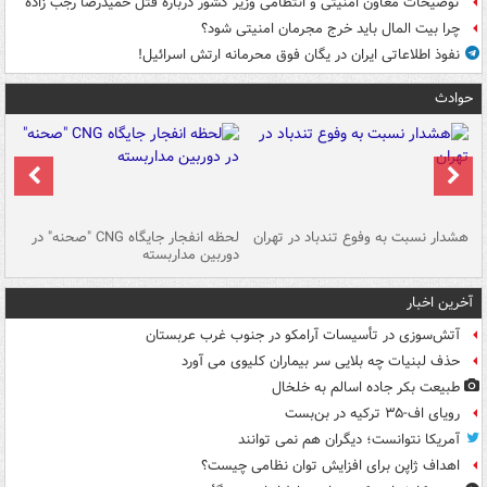
توضیحات معاون امنیتی و انتظامی وزیر کشور درباره قتل حمیدرضا رجب زاده
چرا بیت المال باید خرج مجرمان امنیتی شود؟
نفوذ اطلاعاتی ایران در یگان فوق محرمانه ارتش اسرائیل!
حوادث
ای
هشدار نسبت به وفوع تندباد در تهران
لحظه انفجار جایگاه CNG "صحنه" در
دس
دوربین مداربسته
ات
آخرین اخبار
آتش‌سوزی در تأسیسات آرامکو در جنوب غرب عربستان
حذف لبنیات چه بلایی سر بیماران کلیوی می آورد
طبیعت بکر جاده اسالم به خلخال
رویای اف-۳۵ ترکیه در بن‌بست
آمریکا نتوانست؛ دیگران هم نمی توانند
اهداف ژاپن برای افزایش توان نظامی چیست؟