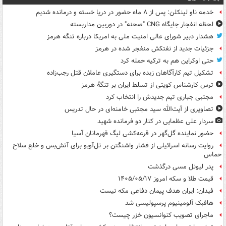
خدمه ناو لینکلن: پس از ۸ ماه حضور در دریا خسته و درمانده‌ شدیم
لحظه انفجار جایگاه CNG "صحنه" در دوربین مداربسته
هشدار دبیر شورای عالی امنیت ملی به امریکا درباره تنگه هرمز
جزئیات جدید از نفتکش منفجر شده در هرمز
حتی اوکراین هم به ترکیه حمله کرد
تشکیل تیم کارآگاهان زبده برای دستگیری عاملان قتل رجب‌زاده
ترس کارشناس کویتی از تسلط ایران بر تنگۀ هرمز
مجتبی جباری تیم جدیدش را انتخاب کرد
تصاویری از آیت‌الله سید مجتبی خامنه‌ای در حال تدریس
سردار علی عظمایی در کنار دو فرمانده شهید
حضور نماینده گل‌گهر در قرعه‌کشی لیگ قهرمانان آسیا
روایت رسانه اسرائیلی از فشار واشنگتن بر تل‌آویو برای آتش‌بس و خلع سلاح
حماس
پدر لیونل مسی درگذشت
قیمت طلا و سکه امروز ۱۴۰۵/۰۵/۱۷
فیدان: ایران هدف پیمان دفاعی مکه نیست
هافبک آلومینیوم پرسپولیسی شد
ماجرای تصویب کنوانسیون خزر چیست؟