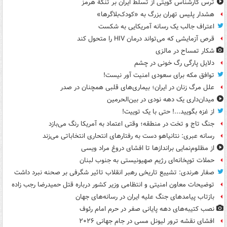
ترس کارشناس کویتی از تسلط ایران بر تنگۀ هرمز
هشدار پلیس تهران بزرگ به «کودک‌بلاگرها»
اعتراف جالب یک رسانه آمریکایی به شکست
قرص آزمایشی که می‌تواند درمان HIV را متحول کند
شکار تمساح در مالزی
دلایل پارگی رگ خونی در چشم
توافق مکه برای سعودی امنیت آور نیست!
علل مرگ زنان در ایران؛ بیماری‌های قلبی همچنان در صدر
میدان‌داری یک دهه نودی در بین‌الحرمین
از غزه بگویید...! حتی با یک توییت!
جنگ تاج و تخت در منطقه؛ وقتی اعتماد به آمریکا رنگ می‌بازد
رسانه عبری: نتانیاهو دست به رفتارهای انتحاری انتخاباتی می‌زند
از مظلوم‌نمایی براندازها تا افشای دروغ مراد ویسی
حملات توپخانه‌ای رژیم صهیونیستی به جنوب لبنان
صفار هرندی: تشییع تاریخی رهبر انقلاب تاثیر شگرفی بر صحنه نبرد داشت
توضیحات معاون امنیتی و انتظامی وزیر کشور درباره قتل حمیدرضا رجب زاده
بازتاب پیامدهای جنگ علیه ایران در رسانه‌های جهان
نصب کتیبه‌های دهه پایانی صفر در حرم امام رئوف
افشای نقشه ترور لیونل مسی در جام جهانی ۲۰۲۶