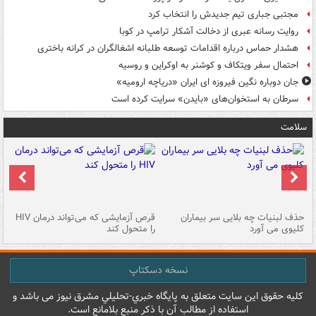
مجتبی جباری تیم جدیدش را انتخاب کرد
روایت رسانه عبری از دخالت آشکار ترامپ در کوبا
هشدار حماس درباره اقدامات توسعه طلبانه اشغالگران در کرانه باختری
احتمال سفر ویتکاف و کوشنر به اوکراین و روسیه
جان دوباره نگین فیروزه ای ایران «دریاچه ارومیه»
سرطان به استخوان‌های «بایدن» سرایت کرده است
سلامت
حذف لبنیات چه بلایی سر بیماران
قرص آزمایشی که می‌تواند درمان HIV
عل
کلیوی می آورد
را متحول کند
قل
نسخه دسکتاپ
کليه حقوق اين سايت متعلق به پایگاه خبري-تحليلي مشرق نيوز می باشد و
استفاده از مطالب آن با ذکر منبع بلامانع است.