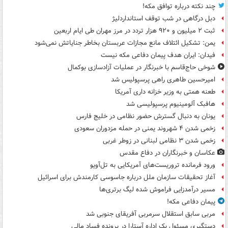
چند نکته درباره توافق مکه!
دبل درگاهی در شب توقف استانداردلیژ
ثبت ۲ میلیون و ۹۲۰ هزار تردد در مرز مهران طی ایام اربعین
یمن: تشکیل ائتلاف مانع مجازات عربستان بخاطر جنایاتش نمی‌شود
فیدان: ایران هدف پیمان دفاعی مکه نیست
شوخی حاج‌قاسم با خبرنگار در عملیات آزادسازی بوکمال
امیرحسین طاهری راهی پرسپولیس شد
طعنه همتی به وزیر خزانه داری آمریکا
هافبک آلومینیوم پرسپولیسی شد
یونان به دنبال گسترش حضور نظامی در خلیج فارس
زخمی شدن ۴ شهروند یمنی در حمله مزدوران سعودی
زخمی شدن ۳ نظامی لبنانی در زوطر غربی
عکاسان و خبرنگاران در دفاع مقدس
ورود فرمانده تروریست‌های آمریکایی به تل‌آویو
آغاز تحقیقات سازمان ملل درباره جاسوسی کارمندش برای اسرائیل
مسیر درآمدزایی فراموش شده لیگ برتری‌ها
پیمان دفاعی مکه!
مربی سابق استقلال سرمربی آفریقای جنوبی شد
دستگیری مسئول یک اداره آستارا در پرونده فساد مالی