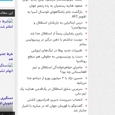
صعود هانیه رستمیان به رده پنجم جهان
بازگشت جام باشگاههای فوتسال آسیا به
این مطالب
تقویم AFC
درس ایتالیایی‌ به بازیکنان استقلال و
پرسپولیس!
رامین رضاییان رسماً از استقلال جدا شد
دوست نداشتم با ذهن درگیر در پرسپولیس
بمانم
تغییرات جدید یوفا در لیگ‌های اروپایی
شرط جدید 
دست رد وینیسیوس به حقوقی هم سطح
شد
رونالدو!
ماجرای خواهرخواندگی استقلال و تیم
افغانستانی چه بود؟
حسین نژاد با ۲ میلیون یورو از دینامو جدا
می‌شود
سرمربی سابق استقلال در یک‌قدمی هدایت یک
تیم ملی
انتصاب سرپرست دبیری فدراسیون کشتی
تشویش اذ
گفت‌وگو با قهرمان جهان که در مبارزه با اشرار
جانباز شد