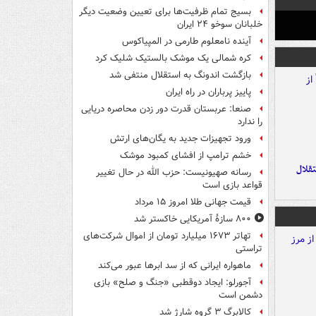
بسیج تمام ظرفیت‌ها برای تعیین وضعیت دیگر
خلبانان سوخو ۲۴ ایران
آینده نامعلوم طارمی در المپیاکوس
کره شمالی یک موشک بالستیک شلیک کرد
بازگشت اندونگ به استقلال منتفی شد
پاییز پرباران در راه ایران
صنعا: عربستان قدرت دور زدن محاصره دریایی
را ندارد
ورود تجهیزات جدید به یگان‌های ارتش
خشم ترامپ از افشای کمبود موشک
تقلال
رسانه صهیونیست: حزب الله در حال تغییر
قواعد بازی است
قیمت جهانی طلا امروز ۱۵ مرداد
۸۰۰ سازۀ آمریکایی خاکستر شد
تهاتر ۱۶۷۳ میلیارد تومان از اموال شرکت‌های
تراستی
ماهواره ایرانی که از سد ابرها عبور می‌کند
آجورلو: ایجاد دوقطبی «جنگ و صلح‌» بازی
دشمن است
کالابرگ ۳ گروه شارژ شد