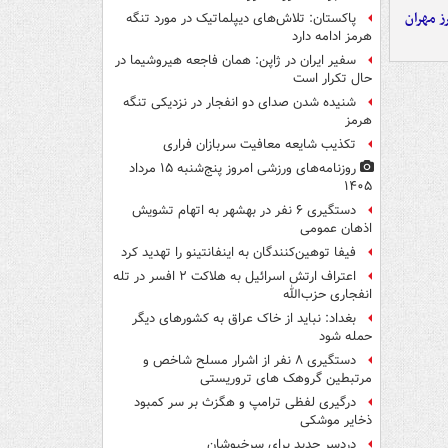
ز مهران
پاکستان: تلاش‌های دیپلماتیک در مورد تنگه
هرمز ادامه دارد
سفیر ایران در ژاپن: همان فاجعه هیروشیما در
حال تکرار است
شنیده شدن صدای دو انفجار در نزدیکی تنگه
هرمز
تکذیب شایعه معافیت سربازان فراری
روزنامه‌های ورزشی امروز پنج‌شنبه ۱۵ مرداد
۱۴۰۵
دستگیری ۶ نفر در بهشهر به اتهام تشویش
اذهان عمومی
فیفا توهین‌کنندگان به اینفانتینو را تهدید کرد
اعتراف ارتش اسرائیل به هلاکت ۲ افسر در تله
انفجاری حزب‌الله
بغداد: نباید از خاک عراق به کشورهای دیگر
حمله شود
دستگیری ۸ نفر از اشرار مسلح شاخص و
مرتبطین گروهک های تروریستی
درگیری لفظی ترامپ و هگزث بر سر کمبود
ذخایر موشکی
دردسر جدید برای سرخپوشان