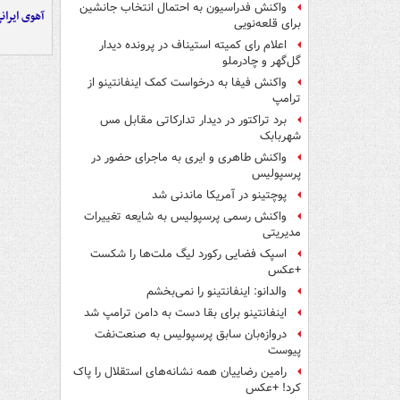
واکنش فدراسیون به احتمال انتخاب جانشین
آهوی ایران
برای قلعه‌نویی
اعلام رای کمیته استیناف در پرونده دیدار
گل‌گهر و چادرملو
واکنش فیفا به درخواست کمک اینفانتینو از
ترامپ
برد تراکتور در دیدار تدارکاتی مقابل مس
شهربابک
واکنش طاهری و ایری به ماجرای حضور در
پرسپولیس
پوچتینو در آمریکا ماندنی شد
واکنش رسمی پرسپولیس به شایعه تغییرات
مدیریتی
اسپک فضایی رکورد لیگ ملت‌ها را شکست
+عکس
والدانو: اینفانتینو را نمی‌بخشم
اینفانتینو برای بقا دست به دامن ترامپ شد
دروازه‌بان سابق پرسپولیس به صنعت‌نفت
پیوست
رامین رضاییان همه نشانه‌های استقلال را پاک
کرد! +عکس