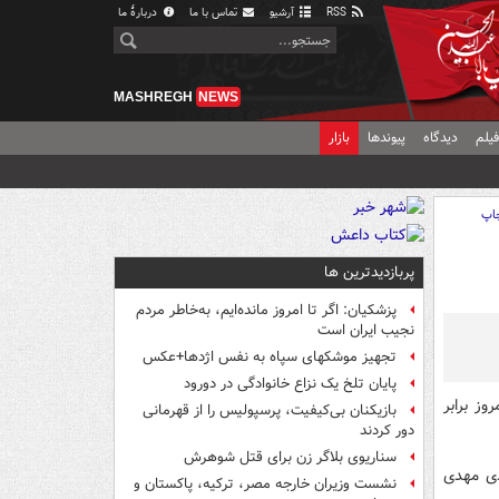
RSS
آرشیو
تماس با ما
دربارهٔ ما
MASHREGH
NEWS
یلم
دیدگاه
پیوندها
بازار
اپ
پربازدیدترین ها
پزشکیان: اگر تا امروز مانده‌ایم، به‌خاطر مردم
نجیب ایران است
تجهیز موشکهای سپاه به نفس اژدها+عکس
پایان تلخ یک نزاع خانوادگی در دورود
وز برابر
بازیکنان بی‌کیفیت، پرسپولیس را از قهرمانی
دور کردند
سناریوی بلاگر زن برای قتل شوهرش
دی مهدی
نشست وزیران خارجه مصر، ترکیه، پاکستان و