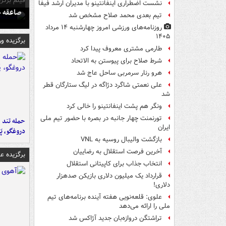
فیلم برگزی
نشست اضطراری اینفانتینو با مدیران ارشد فیفا
صاعقه ج
تیم بعدی محمد صلاح مشخص شد
روزنامه‌های ورزشی امروز چهارشنبه ۱۴ مرداد
۱۴۰۵
برگزیده و
طارمی مشتری معروف پیدا کرد
شرط صلاح برای پیوستن به الاتحاد
هرو رنار سرمربی ساحل عاج شد
علی نعمتی شاگرد دژاگه در لیگ ستارگان قطر
شد
ونگر هم پشت اینفانتینو را خالی کرد
تورنمنت چهار جانبه در بصره با حضور تیم ملی
حمله تند ف
ایران
دروغگو، پَ
بازگشت والیبال روسیه به VNL
آخرین فرصت استقلال به رضاییان
برگزیده 
انتخاب جذاب برای کاپیتانی استقلال
قرارداد یک میلیون دلاری بازیکن صدهزار
دلاری!
علوی: قلعه‌نویی هفته آینده برنامه‌های تیم
ملی را ارائه می‌دهد
تراِشتگن دروازه‌بان جدید آژاکس شد