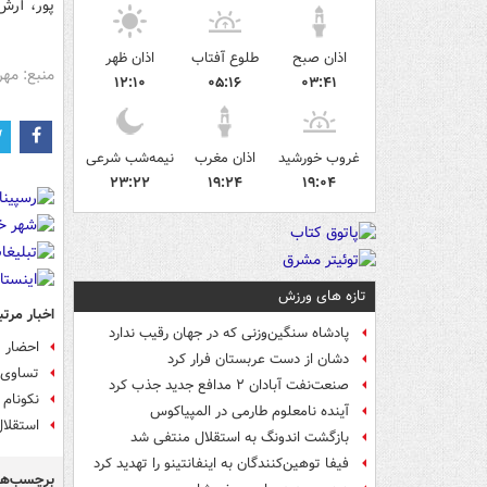
پور، آرش 
اذان صبح
طلوع آفتاب
اذان ظهر
منبع: مهر
۱۲:۱۰
۰۵:۱۶
۰۳:۴۱
غروب خورشید
اذان مغرب
نیمه‌شب شرعی
۲۳:۲۲
۱۹:۲۴
۱۹:۰۴
تازه های ورزش
اخبار مرتب
پادشاه سنگین‌وزنی که در جهان رقیب ندارد
احضار ۲ بازیکن استقلال به کمیته انضباطی
دشان از دست عربستان فرار کرد
تساوی ف
صنعت‌نفت آبادان ۲ مدافع جدید جذب کرد
نکونام 
آینده نامعلوم طارمی در المپیاکوس
استقلا
بازگشت اندونگ به استقلال منتفی شد
فیفا توهین‌کنندگان به اینفانتینو را تهدید کرد
برچسب‌ها