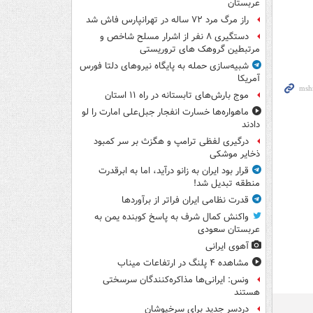
عربستان
راز مرگ مرد ۷۲ ساله در تهرانپارس فاش شد
دستگیری ۸ نفر از اشرار مسلح شاخص و
مرتبطین گروهک های تروریستی
شبیه‌سازی حمله به پایگاه نیروهای دلتا فورس
آمریکا
موج بارش‌های تابستانه در راه ۱۱ استان
ماهواره‌ها خسارت انفجار جبل‌علی امارت را لو
دادند
درگیری لفظی ترامپ و هگزث بر سر کمبود
ذخایر موشکی
قرار بود ایران به زانو درآید، اما به ابرقدرت
منطقه تبدیل شد!
قدرت نظامی ایران فراتر از برآوردها
واکنش کمال شرف به پاسخ کوبنده یمن به
عربستان سعودی
آهوی ایرانی
مشاهده ۴ پلنگ در ارتفاعات میناب
ونس: ایرانی‌ها مذاکره‌کنندگان سرسختی
هستند
دردسر جدید برای سرخپوشان