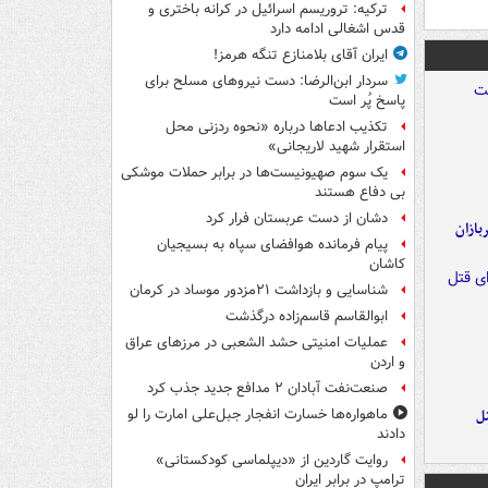
ترکیه: تروریسم اسرائیل در کرانه باختری و
قدس اشغالی ادامه دارد
ایران آقای بلامنازع تنگه هرمز!
سردار ابن‌الرضا: دست نیروهای مسلح برای
پاسخ پُر است
تکذیب ادعاها درباره «نحوه ردزنی محل
استقرار شهید لاریجانی»
یک‌ سوم صهیونیست‌ها در برابر حملات موشکی
بی دفاع هستند
دشان از دست عربستان فرار کرد
ازان
پیام فرمانده هوافضای سپاه به بسیجیان
کاشان
شناسایی و بازداشت ۲۱مزدور موساد در کرمان
ابوالقاسم قاسم‌زاده درگذشت
عملیات امنیتی حشد الشعبی در مرزهای عراق
و اردن
صنعت‌نفت آبادان ۲ مدافع جدید جذب کرد
ل
ماهواره‌ها خسارت انفجار جبل‌علی امارت را لو
دادند
روایت گاردین از «دیپلماسی کودکستانی»
ترامپ در برابر ایران