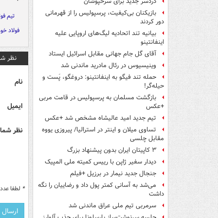
دردسر جدید برای سرخپوشان
بازیکنان بی‌کیفیت، پرسپولیس را از قهرمانی
تیم فوت
دور کردند
فولاد خو
بیانیه تند اتحادیه لیگ‌های اروپایی علیه
اینفانتینو
آقای گل جام جهانی مقابل اسرائیل ایستاد
نظر شم
وینیسیوس در رئال مادرید ماندنی شد
حمله تند فیگو به اینفانتینو: دروغگو، پَست‌ و
نام
حیله‌گر!
بازگشت مسلمان به پرسپولیس در قامت مربی
ایمیل
+عکس
تیم جدید امید عالیشاه مشخص شد +عکس
نظر شما 
تساوی میلان و اینتر در استرالیا/ پیروزی یووه
مقابل چلسی
۳ کاپیتان ایران بدون پیشنهاد بزرگ
دیدار سفیر ژاپن با رییس کمیته ملی المپیک
جنجال جدید نیمار در برزیل +فیلم
می‌شد به آسانی کمتر پول داد و رضاییان را نگه
*
لطفا عدد م
داشت
سرمربی تیم ملی عراق ماندنی شد
جلسه سرنوشت‌ساز بارسلونا برای جذب آلوارز