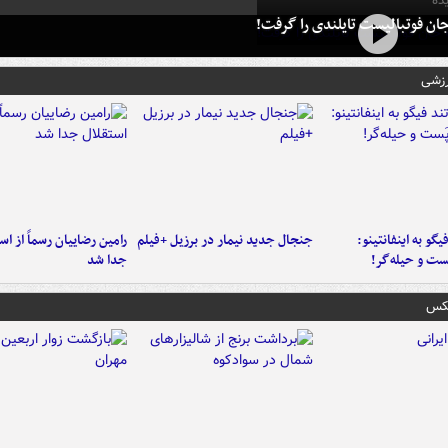
ده
ان فوتبالیست تایلندی را گرفت!
رزشی
یگو به اینفانتینو:
جنجال جدید نیمار در برزیل +فیلم
رامین رضاییان رسماً از اس
ست‌ و حیله‌گر!
جدا شد
عکس