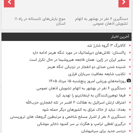
دستگیری ۶ نفر در بهشهر به اتهام
موج بارش‌های تابستانه در راه ۱۱
تشویش اذهان عمومی
استان
فا
آخرین اخبار
کالابرگ ۳ گروه شارژ شد
پاکستان: تلاش‌های دیپلماتیک در مورد تنگه هرمز ادامه دارد
سفیر ایران در ژاپن: همان فاجعه هیروشیما در حال تکرار است
شنیده شدن صدای دو انفجار در نزدیکی تنگه هرمز
تکذیب شایعه معافیت سربازان فراری
روزنامه‌های ورزشی امروز پنج‌شنبه ۱۵ مرداد ۱۴۰۵
دستگیری ۶ نفر در بهشهر به اتهام تشویش اذهان عمومی
فیفا توهین‌کنندگان به اینفانتینو را تهدید کرد
اعتراف ارتش اسرائیل به هلاکت ۲ افسر در تله انفجاری حزب‌الله
بغداد: نباید از خاک عراق به کشورهای دیگر حمله شود
دستگیری ۸ نفر از اشرار مسلح شاخص و مرتبطین گروهک های تروریستی
درگیری لفظی ترامپ و هگزث بر سر کمبود ذخایر موشکی
دردسر جدید برای سرخپوشان