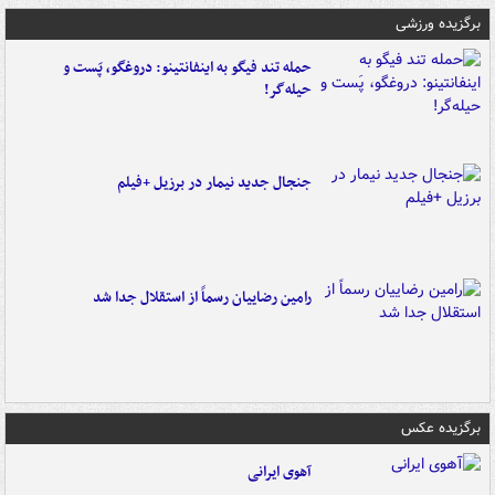
برگزیده ورزشی
حمله تند فیگو به اینفانتینو: دروغگو، پَست‌ و
حیله‌گر!
جنجال جدید نیمار در برزیل +فیلم
رامین رضاییان رسماً از استقلال جدا شد
برگزیده عکس
آهوی ایرانی