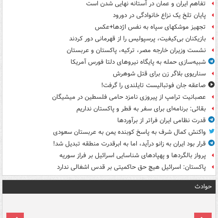
تفاهم ایران و عمان در آستانه نهایی شدن است
پایان تلخ یک نزاع خانوادگی در دورود
تجهیز موشکهای سپاه به نفس اژدها+عکس
بازیکنان بی‌کیفیت، پرسپولیس را از قهرمانی دور کردند
نشست وزیران خارجه مصر، ترکیه، پاکستان و عربستان
شبیه‌سازی حمله به پایگاه نیروهای دلتا فورس آمریکا
سناریوی بلاگر زن برای قتل شوهرش
صاعقه جان فوتبالیست تایلندی را گرفت!
عصبانیت ترامپ از پیروزی نامزد حامی فلسطین در میشیگان
بقائی: برنامه‌ای برای سفر به قطر و پاکستان نداریم
قدرت نظامی ایران فراتر از برآوردها
واکنش کمال شرف به پاسخ کوبنده یمن به عربستان سعودی
قرار بود ایران به زانو درآید، اما به ابرقدرت منطقه تبدیل شد!
پرواز بالگردها و پهپادهای شناسایی اسرائیل بر فراز سوریه
پاکستان: اسرائیل هیچ حق حاکمیتی بر قدس اشغالی ندارد
حوادث