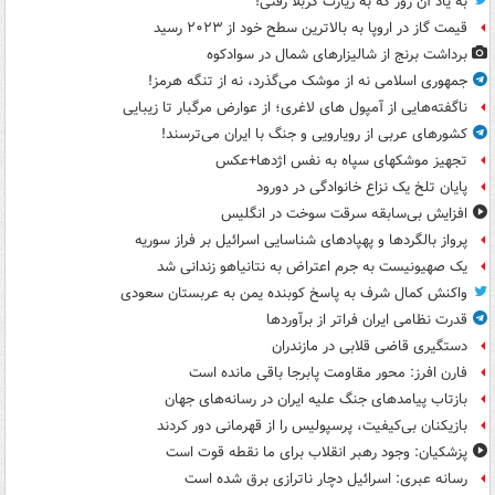
به یاد آن روز که به زیارت کربلا رفتی!
قیمت گاز در اروپا به بالاترین سطح خود از ۲۰۲۳ رسید
برداشت برنج از شالیزارهای شمال در سوادکوه
جمهوری اسلامی نه از موشک می‌گذرد، نه از تنگه هرمز!
ناگفته‌هایی از آمپول های لاغری؛ از عوارض مرگبار تا زیبایی
کشورهای عربی از رویارویی و جنگ با ایران می‌ترسند!
تجهیز موشکهای سپاه به نفس اژدها+عکس
پایان تلخ یک نزاع خانوادگی در دورود
افزایش بی‌سابقه سرقت سوخت در انگلیس
پرواز بالگردها و پهپادهای شناسایی اسرائیل بر فراز سوریه
یک صهیونیست به جرم اعتراض به نتانیاهو زندانی شد
واکنش کمال شرف به پاسخ کوبنده یمن به عربستان سعودی
قدرت نظامی ایران فراتر از برآوردها
دستگیری قاضی قلابی در مازندران
فارن افرز: محور مقاومت پابرجا باقی مانده است
بازتاب پیامدهای جنگ علیه ایران در رسانه‌های جهان
بازیکنان بی‌کیفیت، پرسپولیس را از قهرمانی دور کردند
پزشکیان: وجود رهبر انقلاب برای ما نقطه قوت است
رسانه عبری: اسرائیل دچار ناترازی برق شده است