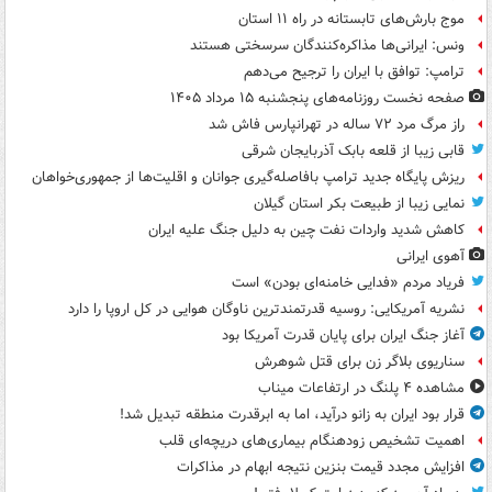
موج بارش‌های تابستانه در راه ۱۱ استان
ونس: ایرانی‌ها مذاکره‌کنندگان سرسختی هستند
ترامپ: توافق با ایران را ترجیح می‌دهم
صفحه نخست روزنامه‌های پنجشنبه ۱۵ مرداد ۱۴۰۵
راز مرگ مرد ۷۲ ساله در تهرانپارس فاش شد
قابی زیبا از قلعه بابک آذربایجان شرقی
ریزش پایگاه جدید ترامپ بافاصله‌گیری جوانان و اقلیت‌ها از جمهوری‌خواهان
نمایی زیبا از طبیعت بکر استان گیلان
کاهش شدید واردات نفت چین به دلیل جنگ علیه ایران
آهوی ایرانی
فریاد مردم «فدایی خامنه‌ای بودن» است
نشریه آمریکایی: روسیه قدرتمندترین ناوگان هوایی در کل اروپا را دارد
آغاز جنگ ایران برای پایان قدرت آمریکا بود
سناریوی بلاگر زن برای قتل شوهرش
مشاهده ۴ پلنگ در ارتفاعات میناب
قرار بود ایران به زانو درآید، اما به ابرقدرت منطقه تبدیل شد!
اهمیت تشخیص زودهنگام بیماری‌های دریچه‌ای قلب
افزایش مجدد قیمت بنزین نتیجه ابهام در مذاکرات