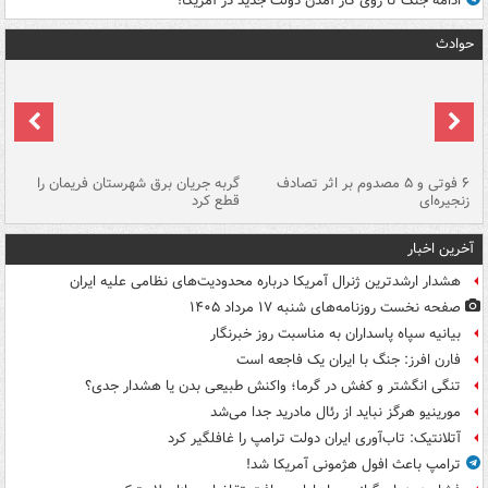
ادامه جنگ تا روی کار آمدن دولت جدید در آمریکا!
حوادث
۶ فوتی و ۵ مصدوم بر اثر تصادف
گربه جریان برق شهرستان فریمان را
رگ
زنجیره‌ای
قطع کرد
آخرین اخبار
هشدار ارشدترین ژنرال آمریکا درباره محدودیت‌های نظامی علیه ایران
صفحه نخست روزنامه‌های شنبه ۱۷ مرداد ۱۴۰۵
بیانیه سپاه پاسداران به مناسبت روز خبرنگار
فارن افرز: جنگ با ایران یک فاجعه است
تنگی انگشتر و کفش در گرما؛ واکنش طبیعی بدن یا هشدار جدی؟
مورینیو هرگز نباید از رئال مادرید جدا می‌شد
آتلانتیک: تاب‌آوری ایران دولت ترامپ را غافلگیر کرد
ترامپ باعث افول هژمونی آمریکا شد!