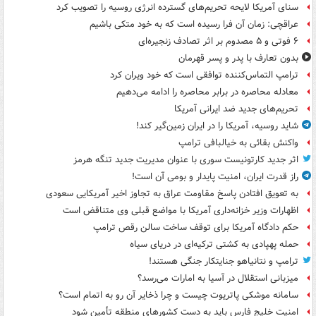
سنای آمریکا لایحه تحریم‌های گسترده انرژی روسیه را تصویب کرد
عراقچی: زمان آن فرا رسیده است که به خود متکی باشیم
۶ فوتی و ۵ مصدوم بر اثر تصادف زنجیره‌ای
بدون تعارف با پدر و پسر قهرمان
ترامپ التماس‌کننده توافقی است که خود ویران کرد
معادله محاصره در برابر محاصره را ادامه می‌دهیم
تحریم‌های جدید ضد ایرانی آمریکا
شاید روسیه، آمریکا را در ایران زمین‌گیر کند!
واکنش بقائی به خیالبافی ترامپ
اثر جدید کارتونیست سوری با عنوان مدیریت جدید تنگه هرمز
راز قدرت ایران، امنیت پایدار و بومی آن است!
به تعویق افتادن پاسخ مقاومت عراق به تجاوز اخیر آمریکایی سعودی
اظهارات وزیر خزانه‌داری آمریکا با مواضع قبلی وی متناقض است
حکم دادگاه آمریکا برای توقف ساخت سالن رقص ترامپ
حمله پهپادی به کشتی ترکیه‌ای در دریای سیاه
ترامپ و نتانیاهو جنایتکار جنگی هستند!
میزبانی استقلال در آسیا به امارات می‌رسد؟
سامانه موشکی پاتریوت چیست و چرا ذخایر آن رو به اتمام است؟
امنیت خلیج فارس باید به دست کشورهای منطقه تأمین شود