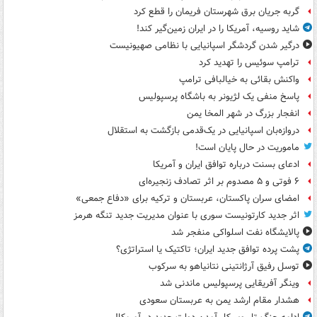
گربه جریان برق شهرستان فریمان را قطع کرد
شاید روسیه، آمریکا را در ایران زمین‌گیر کند!
درگیر شدن گردشگر اسپانیایی با نظامی صهیونیست
ترامپ سوئیس را تهدید کرد
واکنش بقائی به خیالبافی ترامپ
پاسخ منفی یک لژیونر به باشگاه پرسپولیس
انفجار بزرگ در شهر المخا یمن
دروازه‌بان اسپانیایی در یک‌قدمی بازگشت به استقلال
ماموریت در حال پایان است!
ادعای بسنت درباره توافق ایران و آمریکا
۶ فوتی و ۵ مصدوم بر اثر تصادف زنجیره‌ای
امضای سران پاکستان، عربستان و ترکیه برای «دفاع جمعی»
اثر جدید کارتونیست سوری با عنوان مدیریت جدید تنگه هرمز
پالایشگاه نفت اسلواکی منفجر شد
پشت پرده توافق جدید ایران؛ تاکتیک یا استراتژی؟
توسل رفیق آرژانتینی نتانیاهو به سرکوب
وینگر آفریقایی پرسپولیس ماندنی شد
هشدار مقام ارشد یمن به عربستان سعودی