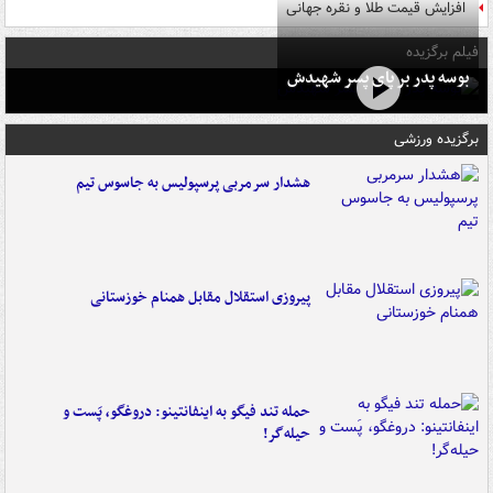
افزایش قیمت طلا و نقره جهانی
فیلم برگزیده
بوسه‌ پدر بر پای پسر شهیدش
برگزیده ورزشی
هشدار سرمربی پرسپولیس به جاسوس تیم
پیروزی استقلال مقابل همنام خوزستانی
حمله تند فیگو به اینفانتینو: دروغگو، پَست‌ و
حیله‌گر!