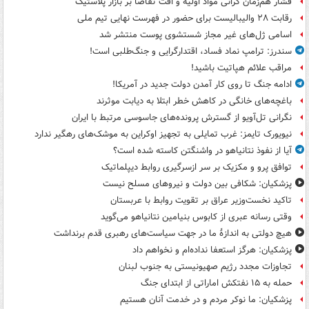
فشار هم‌زمان گرانی مواد اولیه و افت تقاضا بر بازار پلاستیک
رقابت ۲۸ والیبالیست برای حضور در فهرست نهایی تیم ملی
اسامی ژل‌های غیر مجاز شستشوی پوست منتشر شد
سندرز: ترامپ نماد فساد، اقتدارگرایی و جنگ‌طلبی است!
مراقب علائم هپاتیت باشید!
ادامه جنگ تا روی کار آمدن دولت جدید در آمریکا!
باغچه‌های خانگی در کاهش خطر ابتلا به دیابت موثرند
نگرانی تل‌آویو از گسترش پرونده‌های جاسوسی مرتبط با ایران
نیویورک تایمز: غرب تمایلی به تجهیز اوکراین به موشک‌های رهگیر ندارد
آیا از نفوذ نتانیاهو در واشنگتن کاسته شده است؟
توافق پرو و مکزیک بر سر ازسرگیری روابط دیپلماتیک
پزشکیان: شکافی بین دولت و نیروهای مسلح نیست
تاکید نخست‌وزیر عراق بر تقویت روابط با عربستان
وقتی رسانه عبری از کابوس بنیامین نتانیاهو می‌گوید
هیچ دولتی به اندازۀ ما در جهت سیاست‌های رهبری قدم برنداشت
پزشکیان: هرگز استعفا نداده‌ام و نخواهم داد
تجاوزات مجدد رژیم صهیونیستی به جنوب لبنان
حمله به ۱۵ نفتکش‌ اماراتی از ابتدای جنگ
پزشکیان: ما نوکر مردم و در خدمت آنان هستیم