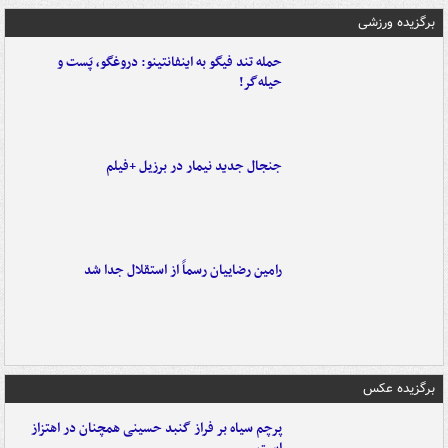
برگزیده ورزشی
حمله تند فیگو به اینفانتینو: دروغگو، پَست‌ و
حیله‌گر!
جنجال جدید نیمار در برزیل +فیلم
رامین رضاییان رسماً از استقلال جدا شد
برگزیده عکس
پرچم سیاه بر فراز گنبد حسینی همچنان در اهتزاز