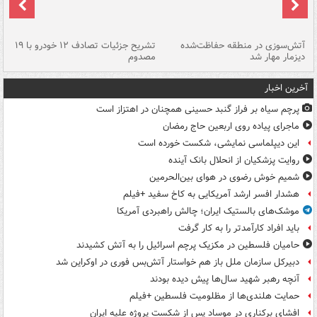
تصادف مرگبار در محور اهواز–شوش ۲
آتش‌سوزی در منطقه حفاظت‌شده
تشریح جزئیات تصادف ۱۲ خودرو با ۱۹
پا
دیزمار مهار شد
مصدوم
آخرین اخبار
پرچم سیاه بر فراز گنبد حسینی همچنان در اهتزاز است
ماجرای پیاده روی اربعین حاج رمضان
این دیپلماسی نمایشی، شکست خورده است
روایت پزشکیان از انحلال بانک آینده
شمیم خوش رضوی در هوای بین‌الحرمین
هشدار افسر ارشد آمریکایی به کاخ سفید +فیلم
موشک‌های بالستیک ایران؛ چالش راهبردی آمریکا
باید افراد کارآمدتر را به کار گرفت
حامیان فلسطین در مکزیک پرچم اسرائیل را به آتش کشیدند
دبیرکل سازمان ملل باز هم خواستار آتش‌بس فوری در اوکراین شد
آنچه رهبر شهید سال‌ها پیش دیده بودند
حمایت هلندی‌ها از مظلومیت فلسطین +فیلم
افشای برکناری در موساد پس از شکست پروژه علیه ایران