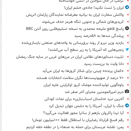
ترامپ در حال سوختن در آتشی خودساخته
ایران را تست نکنید! جاده‌ی خشم ایران!
واکنش سفارت ایران به بیانیه مغرضانه نمایندگان پارلمان اتریش
کریدورهای شمالی و جنوبی تنگه هرمز حذف می‌شوند
پاسخ قاطع ملیحه محمدی به نسخه تسلیم‌طلبی روی آنتن BBC
پرشدگی سدها به ۵۸درصد رسید
بازدید وزیر نیرو از روند برق‌رسانی به واحدهای صنعتی بازسازی‌شده
زنجیرهایی که آمریکا را به زیر سطح آب می‌کشند!
تثبیت دستاوردهای نظامی ایران در مرزهای غربی در سایه جنگ رمضان
دانا وایت به بن‌بست رسید
«کمانِ پرنده» چینی برای شکار کروزها به ایران می‌آید
۷۰ درصد از صهیونیست‌ها نگران سلامت انتخابات هستند
یاوه‌گویی تولیدکننده موشک کروز اوکراینی علیه ایران
حرم امیرالمومنین محیای آخر صفر شد
آخرین نبرد «داستان اسباب‌بازی» برای نجات کودکی
جنگ با ایران، آمریکا را به دشمن جهان تبدیل کرد
آیا تینا پاکروان بازهم از ساترا مجوز فعالیت می‌گیرد؟
رقم فسخ قرارداد رضاییان با استقلال فقط ۱۰۰میلیون تومان!
یمن: نقشه عربستان برای حمله به صنعاء را در نطفه خفه کردیم