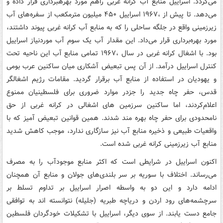
می‌گردد. اسراییل منابع آب کرانه غربی راهم مورد بهرهبرداری قرار داده و
می‌دهد. تا پیش از ،۱۹۶۷ اسراییل ۴۵۰ میلیون مترمکعب از سفره‌های آب
زیرزمینی واقع در جلگه ساحلی را که به منابع آب کرانه غربی پیوند داشتند،
مورد بهره‌برداری قرار می‌داد. این مقدار آب یک سوم آب موردنیاز اسراییل
بود. با اشغال کرانه غربی در سال ،۱۹۶۷ تمامی منابع آب این ناحیه تحت
کنترل اسراییل درآمد. از آن پس تبعیض آشکاری میان ساکنین عرب بومی
و یهودیان در استفاده از منابع آب برقرار گردید. مقامات رژیم اشغالگر
قدس، حفر چاه جدید را جزدر موارد ضروری برای فلسطینیان ممنوع
اعلام‌کردند، اما ساکنین سرزمین های اشغالی در کرانه غربی از حق
نامحدودی برای حفر چاه بهره مند شدند. همین قوانین تبعیض آمیز که با
واقعیات طبیعی و ذخیره منابع آب نیز سازگاری ندارد، موجب کاهش شدید
منابع آب زیرزمینی کرانه غربی شده‌ است.
اکنون اسراییل در شرایطی است که اکثر منابع موجودآب را به مصرف
می‌رساند. اختلاف با سوریه بر سر بلندی‌های جولان و منابع آن همچنان
ادامه دارد و این دو به واسطه اصرار اسراییل بر تداوم تسلط بر
سرچشمه‌های رود اردن و دریاچه طبریه (جلیله) نتوانسته اند به توافقی
جامع دست یابند. از سوی دیگر، اسراییل با تشکیلات خودگردان فلسطین