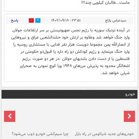
ماست...طالبان کیلویی چند!!!
پاسخ
سیدعباس یازاج
۲۳:۵۱ - ۱۴۰۲/۰۹/۱۸
0
0
در آینده نزدیک سوریه با رژیم نجس صهیونیستی بر سر ارتفاعات جولان
وارد جنگ خواهد شد وعلاوه بر ارتش خود حشدالشعبی عراق و نیروهایی
از انصارالله یمن مجموعا دویست هزار نفر فدایی با مستشاری روسیه را
وارد حنگ مینماید و رژیم کودکش دو راه دارد یا قبول‌دو حکومتی در
فلسطین یا از دست دادن بلندیهای حولان ،در هر دو صورت ،رژیم
اشغالگر محدود به پذیرش مرزهای ۱۹۴۸ ویا کوچ نمودن به صحرای
شیلی خواهد شد.
خودرو
خودروهای جدید شیائومی در راه بازار
چرا سیم‌کشی خودرو ذوب می‌شود؟
شو