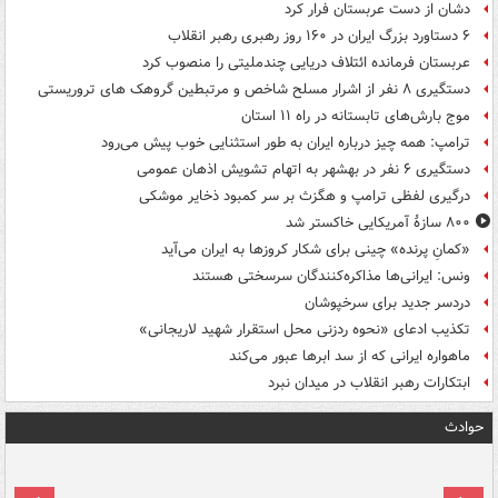
دشان از دست عربستان فرار کرد
۶ دستاورد بزرگ ایران در ۱۶۰ روز رهبری رهبر انقلاب
عربستان فرمانده ائتلاف دریایی چندملیتی را منصوب کرد
دستگیری ۸ نفر از اشرار مسلح شاخص و مرتبطین گروهک های تروریستی
موج بارش‌های تابستانه در راه ۱۱ استان
ترامپ: همه چیز درباره ایران به طور استثنایی خوب پیش می‌رود
دستگیری ۶ نفر در بهشهر به اتهام تشویش اذهان عمومی
درگیری لفظی ترامپ و هگزث بر سر کمبود ذخایر موشکی
۸۰۰ سازۀ آمریکایی خاکستر شد
«کمانِ پرنده» چینی برای شکار کروزها به ایران می‌آید
ونس: ایرانی‌ها مذاکره‌کنندگان سرسختی هستند
دردسر جدید برای سرخپوشان
تکذیب ادعای «نحوه ردزنی محل استقرار شهید لاریجانی»
ماهواره ایرانی که از سد ابرها عبور می‌کند
ابتکارات رهبر انقلاب در میدان نبرد
حوادث