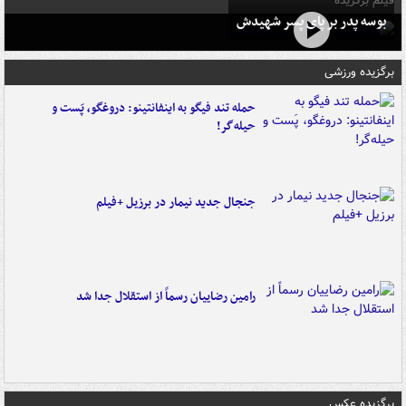
فیلم برگزیده
بوسه‌ پدر بر پای پسر شهیدش
برگزیده ورزشی
حمله تند فیگو به اینفانتینو: دروغگو، پَست‌ و
حیله‌گر!
جنجال جدید نیمار در برزیل +فیلم
رامین رضاییان رسماً از استقلال جدا شد
برگزیده عکس