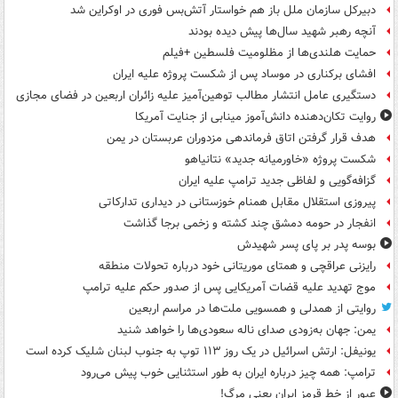
دبیرکل سازمان ملل باز هم خواستار آتش‌بس فوری در اوکراین شد
آنچه رهبر شهید سال‌ها پیش دیده بودند
حمایت هلندی‌ها از مظلومیت فلسطین +فیلم
افشای برکناری در موساد پس از شکست پروژه علیه ایران
دستگیری عامل انتشار مطالب توهین‌آمیز علیه زائران اربعین در فضای مجازی
روایت تکان‌دهنده دانش‌آموز مینابی از جنایت آمریکا
هدف قرار گرفتن اتاق‌ فرماندهی مزدوران عربستان در یمن
شکست پروژه «خاورمیانه جدید» نتانیاهو
گزافه‌گویی و لفاظی جدید ترامپ علیه ایران
پیروزی استقلال مقابل همنام خوزستانی در دیداری تدارکاتی
انفجار در حومه دمشق چند کشته و زخمی برجا گذاشت
بوسه‌ پدر بر پای پسر شهیدش
رایزنی عراقچی و همتای موریتانی خود درباره تحولات منطقه
موج تهدید علیه قضات آمریکایی پس از صدور حکم علیه ترامپ
روایتی از همدلی و همسویی ملت‌ها در مراسم اربعین
یمن: جهان به‌زودی صدای ناله سعودی‌ها را خواهد شنید
یونیفل: ارتش اسرائیل در یک روز ۱۱۳ توپ به جنوب لبنان شلیک کرده است
ترامپ: همه چیز درباره ایران به طور استثنایی خوب پیش می‌رود
عبور از خط قرمز ایران یعنی مرگ!