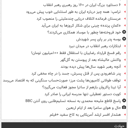
۶ دستاورد بزرگ ایران در ۱۶۰ روز رهبری رهبر انقلاب
ترامپ: همه چیز درباره ایران به طور استثنایی خوب پیش می‌رود
عربستان فرمانده ائتلاف دریایی چندملیتی را منصوب کرد
«کمانِ پرنده» چینی برای شکار کروزها به ایران می‌آید
خود فروخته‌ها چطور با موساد همکاری می‌کردند؟
بوسه‌ پدر بر پای پسر شهیدش
ابتکارات رهبر انقلاب در میدان نبرد
رقم فسخ قرارداد رضاییان با استقلال فقط ۱۰۰میلیون تومان!
واکنش عالیشاه بعد از پیوستن به گل‌گهر
آنچه رهبر شهید سال‌ها پیش دیده بودند
پدر شاهرودی پس از قتل پسرش، جسد را در چاه مخفی کرد
توقف طولانی کامیون‌ها پشت مرز؛ صورت‌حساب سنگینی که به اقتصاد می‌رسد
آیا تینا پاکروان بازهم از ساترا مجوز فعالیت می‌گیرد؟
کویت دستور تعطیلی تنها مدرسه ایرانی را صادر کرد
پاسخ قاطع ملیحه محمدی به نسخه تسلیم‌طلبی روی آنتن BBC
حال و هوای سامرا بعد از ایام اربعین
هشدار افسر ارشد آمریکایی به کاخ سفید +فیلم
حوادث