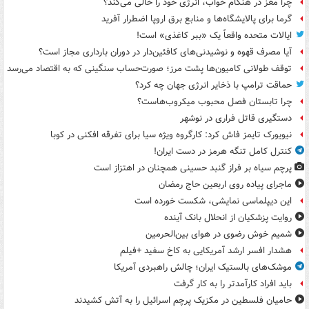
چرا مغز در هنگام خواب، انرژی خود را خالی می‌کند؟
گرما برای پالایشگاه‌ها و منابع برق اروپا اضطرار آفرید
ایالات متحده واقعاً یک «ببر کاغذی» است!
آیا مصرف قهوه و نوشیدنی‌های کافئین‌دار در دوران بارداری مجاز است؟
توقف طولانی کامیون‌ها پشت مرز؛ صورت‌حساب سنگینی که به اقتصاد می‌رسد
حماقت ترامپ با ذخایر انرژی جهان چه کرد؟
چرا تابستان فصل محبوب میکروب‌هاست؟
دستگیری قاتل فراری در نوشهر
نیویورک تایمز فاش کرد: کارگروه ویژه سیا برای تفرقه افکنی در کوبا
کنترل کامل تنگه هرمز در دست ایران!
پرچم سیاه بر فراز گنبد حسینی همچنان در اهتزاز است
ماجرای پیاده روی اربعین حاج رمضان
این دیپلماسی نمایشی، شکست خورده است
روایت پزشکیان از انحلال بانک آینده
شمیم خوش رضوی در هوای بین‌الحرمین
هشدار افسر ارشد آمریکایی به کاخ سفید +فیلم
موشک‌های بالستیک ایران؛ چالش راهبردی آمریکا
باید افراد کارآمدتر را به کار گرفت
حامیان فلسطین در مکزیک پرچم اسرائیل را به آتش کشیدند