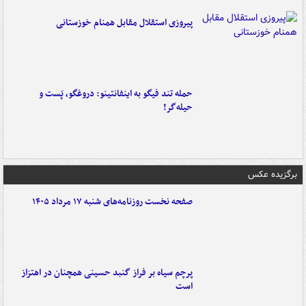
پیروزی استقلال مقابل همنام خوزستانی
حمله تند فیگو به اینفانتینو: دروغگو، پَست‌ و
حیله‌گر!
برگزیده عکس
صفحه نخست روزنامه‌های شنبه ۱۷ مرداد ۱۴۰۵
پرچم سیاه بر فراز گنبد حسینی همچنان در اهتزاز
است