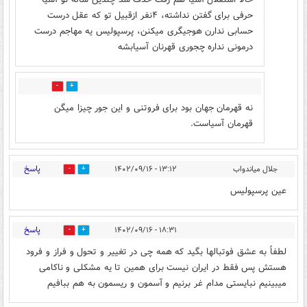
حرفی برای گفتن نداشته، ۴نفر ازقبیل تو که عقل درست
حسابی ندارن هوجیگری میکنن، پرسپولیس یه مهاجم درست
درمونی نداره چجوری قهرنان آسیابشه
0
2
نه قهرمان جهان بود برای فروتنی و این جور چیزا میگن
قهرمان آسیاست.
پاسخ
جلال میاندواب
۱۳:۱۲ - ۱۴۰۲/۰۹/۱۶
2
0
عین پرسپولیس
پاسخ
۱۸:۳۱ - ۱۴۰۲/۰۹/۱۶
0
1
لطفاً به عشق فوتبالها بگید که همه چی در تغییر و تحول و فراز و فرود
هستش پس فقط در ایران نیست برای همین تا یه مشکلی و ناکامی
میبینیم نبایستی مدام غر برنیم و آسمون و ریسمون به هم ببافیم