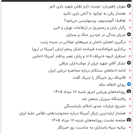
مهران غفوریان: دوست دارم نقش شهید بازی کنم
هشدار پکن به توکیو: با آتش بازی نکنید
هافبک آلومینیوم، پرسپولیسی می‌شود؟
رگبار باران و رعدوبرق در ارتفاعات تهران و البرز
جریان زندگی در غزه زیر جنگ و بمباران
درگیری اعضای داعش و نیروهای جولانی در سیده زینب
برکناری شوکه‌کننده فرمانده لشکر پنجم ارتش آمریکا در اروپا
استقرار انبوه «دی‌اف‑۱۷» و پایان عصر پدافند آمریکا +عکس
تشکر آقای شهید ایران از موکب‌داران عراقی
ادامه ادعاهای سنتکام درباره محاصره دریایی ایران
قالیباف روز خبرنگار را تبریک گفت
رویای ائتلاف مکه
روزنامه‌های ورزشی امروز ‌شنبه ۱۷ مرداد ۱۴۰۵
پالایشگاه سیزران منفجر شد
تشریح جزئیات صدور احکام بازنشستگی
هشدار ارشدترین ژنرال آمریکا درباره محدودیت‌های نظامی علیه ایران
صفحه نخست روزنامه‌های شنبه ۱۷ مرداد ۱۴۰۵
بیانیه سپاه پاسداران به مناسبت روز خبرنگار