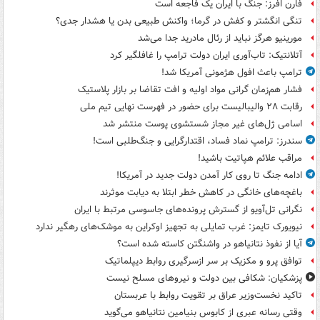
فارن افرز: جنگ با ایران یک فاجعه است
تنگی انگشتر و کفش در گرما؛ واکنش طبیعی بدن یا هشدار جدی؟
مورینیو هرگز نباید از رئال مادرید جدا می‌شد
آتلانتیک: تاب‌آوری ایران دولت ترامپ را غافلگیر کرد
ترامپ باعث افول هژمونی آمریکا شد!
فشار هم‌زمان گرانی مواد اولیه و افت تقاضا بر بازار پلاستیک
رقابت ۲۸ والیبالیست برای حضور در فهرست نهایی تیم ملی
اسامی ژل‌های غیر مجاز شستشوی پوست منتشر شد
سندرز: ترامپ نماد فساد، اقتدارگرایی و جنگ‌طلبی است!
مراقب علائم هپاتیت باشید!
ادامه جنگ تا روی کار آمدن دولت جدید در آمریکا!
باغچه‌های خانگی در کاهش خطر ابتلا به دیابت موثرند
نگرانی تل‌آویو از گسترش پرونده‌های جاسوسی مرتبط با ایران
نیویورک تایمز: غرب تمایلی به تجهیز اوکراین به موشک‌های رهگیر ندارد
آیا از نفوذ نتانیاهو در واشنگتن کاسته شده است؟
توافق پرو و مکزیک بر سر ازسرگیری روابط دیپلماتیک
پزشکیان: شکافی بین دولت و نیروهای مسلح نیست
تاکید نخست‌وزیر عراق بر تقویت روابط با عربستان
وقتی رسانه عبری از کابوس بنیامین نتانیاهو می‌گوید