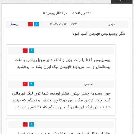
انتشار یافته: 8
در انتظار بررسی: 0
پاسخ
مهدی
۱۱:۳۲ - ۱۴۰۲/۰۹/۱۶
3
6
مگر پرسپولیس قهرمان آسیا نبود
1
7
پرسپولیس فقط با رانت وزیر و کمک داور و پول پاشی یامفت
بیت‌المال و ..... می‌تونه قهرمان لیگ ایران بشه ... ببخشید
احسان
2
0
جون معلومه چقدر بهتون فشار اومده، شما توی لیگ قهرمانان
آسیا چکار کردین مگه، اون دو تا چهارجانبه رو نمیگم که برنده
شدینا، این لیگ قهرمانان آسیا رو میگم که ۴۰ تیمی هست،
0
0
حالا استقلال آسیا هم رفت حذف شد چندین ساله تو آسیا