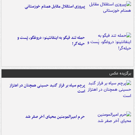
پیروزی استقلال مقابل همنام خوزستانی
حمله تند فیگو به اینفانتینو: دروغگو، پَست‌ و
حیله‌گر!
برگزیده عکس
پرچم سیاه بر فراز گنبد حسینی همچنان در اهتزاز
است
حرم امیرالمومنین محیای آخر صفر شد