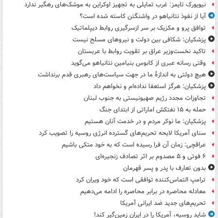
نیویورک تایمز: غرب تمایلی به تجهیز اوکراین به موشک‌های رهگیر ندارد
آیا از نفوذ نتانیاهو در واشنگتن کاسته شده است؟
توافق پرو و مکزیک بر سر ازسرگیری روابط دیپلماتیک
پزشکیان: شکافی بین دولت و نیروهای مسلح نیست
تاکید نخست‌وزیر عراق بر تقویت روابط با عربستان
وقتی رسانه عبری از کابوس بنیامین نتانیاهو می‌گوید
هیچ دولتی به اندازۀ ما در جهت سیاست‌های رهبری قدم برنداشت
پزشکیان: هرگز استعفا نداده‌ام و نخواهم داد
تجاوزات مجدد رژیم صهیونیستی به جنوب لبنان
حمله به ۱۵ نفتکش‌ اماراتی از ابتدای جنگ
پزشکیان: ما نوکر مردم و در خدمت آنان هستیم
سنای آمریکا لایحه تحریم‌های گسترده انرژی روسیه را تصویب کرد
عراقچی: زمان آن فرا رسیده است که به خود متکی باشیم
۶ فوتی و ۵ مصدوم بر اثر تصادف زنجیره‌ای
بدون تعارف با پدر و پسر قهرمان
ترامپ التماس‌کننده توافقی است که خود ویران کرد
معادله محاصره در برابر محاصره را ادامه می‌دهیم
تحریم‌های جدید ضد ایرانی آمریکا
شاید روسیه، آمریکا را در ایران زمین‌گیر کند!