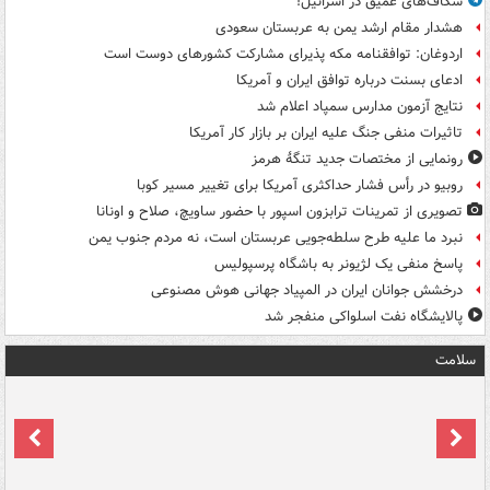
شکاف‌های عمیق در اسرائیل!
هشدار مقام ارشد یمن به عربستان سعودی
اردوغان: توافقنامه مکه پذیرای مشارکت کشورهای دوست است
ادعای بسنت درباره توافق ایران و آمریکا
نتایج آزمون مدارس سمپاد اعلام شد
تاثیرات منفی جنگ علیه ایران بر بازار کار آمریکا
رونمایی از مختصات جدید تنگۀ هرمز
روبیو در رأس فشار حداکثری آمریکا برای تغییر مسیر کوبا
تصویری از تمرینات ترابزون اسپور با حضور ساویچ، صلاح و اونانا
نبرد ما علیه طرح سلطه‌جویی عربستان است، نه مردم جنوب یمن
پاسخ منفی یک لژیونر به باشگاه پرسپولیس
درخشش جوانان ایران در المپیاد جهانی هوش مصنوعی
پالایشگاه نفت اسلواکی منفجر شد
سلامت
ت