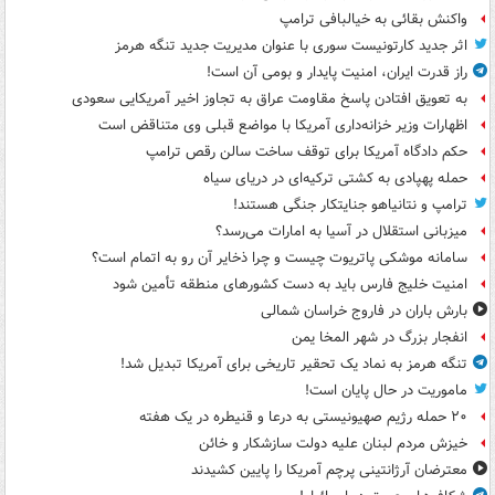
واکنش بقائی به خیالبافی ترامپ
اثر جدید کارتونیست سوری با عنوان مدیریت جدید تنگه هرمز
راز قدرت ایران، امنیت پایدار و بومی آن است!
به تعویق افتادن پاسخ مقاومت عراق به تجاوز اخیر آمریکایی سعودی
اظهارات وزیر خزانه‌داری آمریکا با مواضع قبلی وی متناقض است
حکم دادگاه آمریکا برای توقف ساخت سالن رقص ترامپ
حمله پهپادی به کشتی ترکیه‌ای در دریای سیاه
ترامپ و نتانیاهو جنایتکار جنگی هستند!
میزبانی استقلال در آسیا به امارات می‌رسد؟
سامانه موشکی پاتریوت چیست و چرا ذخایر آن رو به اتمام است؟
امنیت خلیج فارس باید به دست کشورهای منطقه تأمین شود
بارش باران در فاروج خراسان شمالی
انفجار بزرگ در شهر المخا یمن
تنگه هرمز به نماد یک تحقیر تاریخی برای آمریکا تبدیل شد!
ماموریت در حال پایان است!
۲۰ حمله رژیم صهیونیستی به درعا و قنیطره در یک هفته
خیزش مردم لبنان علیه دولت سازشکار و خائن
معترضان آرژانتینی پرچم آمریکا را پایین کشیدند