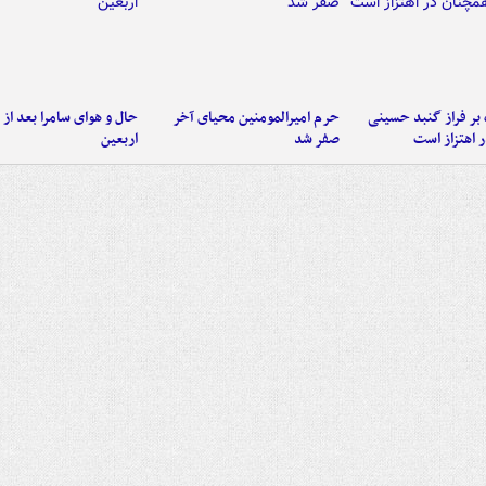
 بر فراز گنبد حسینی
حرم امیرالمومنین محیای آخر
حال و هوای سامرا بعد از ا
 اهتزاز است
صفر شد
اربعین