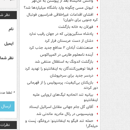
واکنش عالیشاه بعد از پیوستن به گل‌گهر
لیونل مسی چگونه وارد باشگاه میلیاردها شد؟
نظر شم
افشای اقدامات غیراخلاقی فدراسیون فوتبال
کره جنوبی برای داوران!
فورلان به خانه بازگشت
نام
پادشاه سنگین‌وزنی که در جهان رقیب ندارد
دشان از دست عربستان فرار کرد
ایمیل
صنعت‌نفت آبادان ۲ مدافع جدید جذب کرد
آینده نامعلوم طارمی در المپیاکوس
نظر شما 
بازگشت اندونگ به استقلال منتفی شد
فیفا توهین‌کنندگان به اینفانتینو را تهدید کرد
دردسر جدید برای سرخپوشان
بازیکنان بی‌کیفیت، پرسپولیس را از قهرمانی
دور کردند
*
لطفا عدد م
بیانیه تند اتحادیه لیگ‌های اروپایی علیه
اینفانتینو
آقای گل جام جهانی مقابل اسرائیل ایستاد
وینیسیوس در رئال مادرید ماندنی شد
حمله تند فیگو به اینفانتینو: دروغگو، پَست‌ و
نظرات
حیله‌گر!