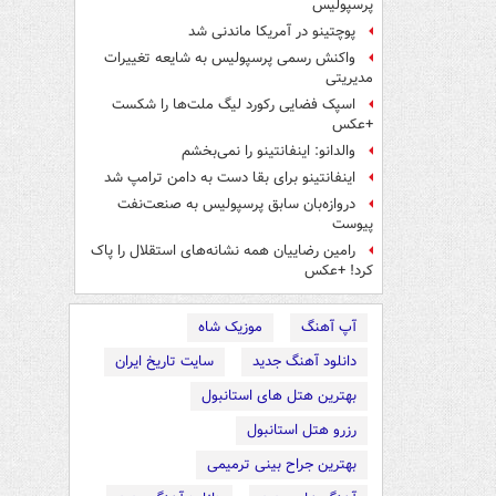
پرسپولیس
پوچتینو در آمریکا ماندنی شد
واکنش رسمی پرسپولیس به شایعه تغییرات
مدیریتی
اسپک فضایی رکورد لیگ ملت‌ها را شکست
+عکس
والدانو: اینفانتینو را نمی‌بخشم
اینفانتینو برای بقا دست به دامن ترامپ شد
دروازه‌بان سابق پرسپولیس به صنعت‌نفت
پیوست
رامین رضاییان همه نشانه‌های استقلال را پاک
کرد! +عکس
آپ آهنگ
موزیک شاه
دانلود آهنگ جدید
سایت تاریخ ایران
بهترین هتل های استانبول
رزرو هتل استانبول
بهترین جراح بینی ترمیمی