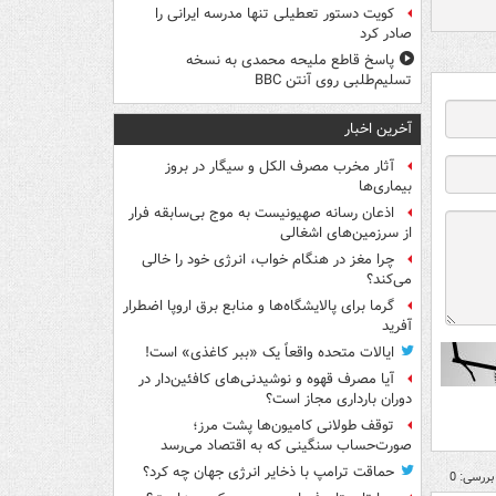
کویت دستور تعطیلی تنها مدرسه ایرانی را
صادر کرد
پاسخ قاطع ملیحه محمدی به نسخه
تسلیم‌طلبی روی آنتن BBC
آخرین اخبار
آثار مخرب مصرف الکل و سیگار در بروز
بیماری‌ها
اذعان رسانه صهیونیست به موج بی‌سابقه فرار
از سرزمین‌های اشغالی
چرا مغز در هنگام خواب، انرژی خود را خالی
می‌کند؟
گرما برای پالایشگاه‌ها و منابع برق اروپا اضطرار
آفرید
ایالات متحده واقعاً یک «ببر کاغذی» است!
آیا مصرف قهوه و نوشیدنی‌های کافئین‌دار در
دوران بارداری مجاز است؟
توقف طولانی کامیون‌ها پشت مرز؛
صورت‌حساب سنگینی که به اقتصاد می‌رسد
حماقت ترامپ با ذخایر انرژی جهان چه کرد؟
بررسی: 0