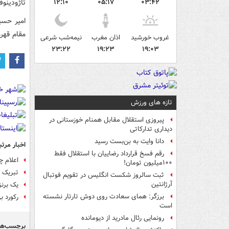
تاژودینو
۱۲:۱۰
۰۵:۱۷
۰۳:۴۲
مقام قهرم
غروب خورشید
اذان مغرب
نیمه‌شب شرعی
۲۳:۲۲
۱۹:۲۳
۱۹:۰۳
تازه های ورزش
پیروزی استقلال مقابل همنام خوزستانی در
دیداری تدارکاتی
دانا وایت به بن‌بست رسید
اخبار مرتب
رقم فسخ قرارداد رضاییان با استقلال فقط
اعلام چ
۱۰۰میلیون تومان!
تبریک پ
ثبت سالروز شکست انگلیس در تقویم فوتبال
آرژانتین
یک برنز
برزگر: همای سعادت روی دوش تارتار نشسته
رکورد ب
است
رونمایی رئال مادرید از دیومانده
برچسب‌ها