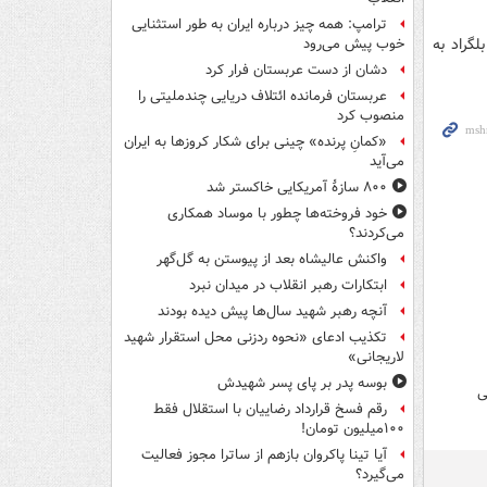
ترامپ: همه چیز درباره ایران به طور استثنایی
کشتی بلگراد به
خوب پیش می‌رود
دشان از دست عربستان فرار کرد
عربستان فرمانده ائتلاف دریایی چندملیتی را
منصوب کرد
«کمانِ پرنده» چینی برای شکار کروزها به ایران
می‌آید
۸۰۰ سازۀ آمریکایی خاکستر شد
خود فروخته‌ها چطور با موساد همکاری
می‌کردند؟
واکنش عالیشاه بعد از پیوستن به گل‌گهر
ابتکارات رهبر انقلاب در میدان نبرد
آنچه رهبر شهید سال‌ها پیش دیده بودند
تکذیب ادعای «نحوه ردزنی محل استقرار شهید
لاریجانی»
بوسه‌ پدر بر پای پسر شهیدش
ی
رقم فسخ قرارداد رضاییان با استقلال فقط
۱۰۰میلیون تومان!
آیا تینا پاکروان بازهم از ساترا مجوز فعالیت
می‌گیرد؟