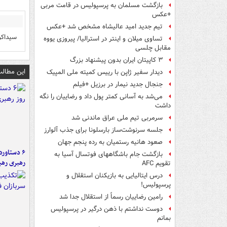
بازگشت مسلمان به پرسپولیس در قامت مربی
+عکس
تیم جدید امید عالیشاه مشخص شد +عکس
سیداکو
تساوی میلان و اینتر در استرالیا/ پیروزی یووه
مقابل چلسی
۳ کاپیتان ایران بدون پیشنهاد بزرگ
این مطالب
دیدار سفیر ژاپن با رییس کمیته ملی المپیک
جنجال جدید نیمار در برزیل +فیلم
می‌شد به آسانی کمتر پول داد و رضاییان را نگه
داشت
سرمربی تیم ملی عراق ماندنی شد
جلسه سرنوشت‌ساز بارسلونا برای جذب آلوارز
صعود هانیه رستمیان به رده پنجم جهان
بازگشت جام باشگاههای فوتسال آسیا به
رهبری رهب
تقویم AFC
درس ایتالیایی‌ به بازیکنان استقلال و
پرسپولیس!
رامین رضاییان رسماً از استقلال جدا شد
دوست نداشتم با ذهن درگیر در پرسپولیس
بمانم