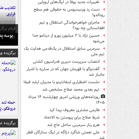
تغییرات جدید یوفا در لیگ‌های اروپایی
تکذیب شای
دست رد وینیسیوس به حقوقی هم سطح
فراری
رونالدو!
ماجرای خواهرخواندگی استقلال و تیم
فیلم برگزی
افغانستانی چه بود؟
بوسه‌ پ
حسین نژاد با ۲ میلیون یورو از دینامو جدا
می‌شود
سرمربی سابق استقلال در یک‌قدمی هدایت یک
برگزیده و
تیم ملی
انتصاب سرپرست دبیری فدراسیون کشتی
گفت‌وگو با قهرمان جهان که در مبارزه با اشرار
جانباز شد
نشست اضطراری اینفانتینو با مدیران ارشد فیفا
تیم بعدی محمد صلاح مشخص شد
روزنامه‌های ورزشی امروز چهارشنبه ۱۴ مرداد
حمله تند ف
۱۴۰۵
دروغگو، پَ
طارمی مشتری معروف پیدا کرد
شرط صلاح برای پیوستن به الاتحاد
برگزیده 
هرو رنار سرمربی ساحل عاج شد
علی نعمتی شاگرد دژاگه در لیگ ستارگان قطر
شد