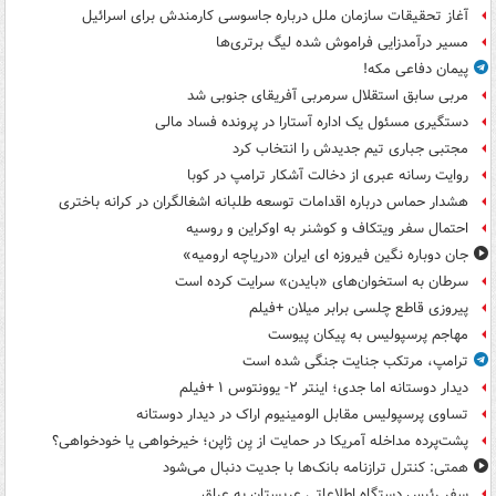
آغاز تحقیقات سازمان ملل درباره جاسوسی کارمندش برای اسرائیل
مسیر درآمدزایی فراموش شده لیگ برتری‌ها
پیمان دفاعی مکه!
مربی سابق استقلال سرمربی آفریقای جنوبی شد
دستگیری مسئول یک اداره آستارا در پرونده فساد مالی
مجتبی جباری تیم جدیدش را انتخاب کرد
روایت رسانه عبری از دخالت آشکار ترامپ در کوبا
هشدار حماس درباره اقدامات توسعه طلبانه اشغالگران در کرانه باختری
احتمال سفر ویتکاف و کوشنر به اوکراین و روسیه
جان دوباره نگین فیروزه ای ایران «دریاچه ارومیه»
سرطان به استخوان‌های «بایدن» سرایت کرده است
پیروزی قاطع چلسی برابر میلان +فیلم
مهاجم پرسپولیس به پیکان پیوست
ترامپ، مرتکب جنایت جنگی شده است
دیدار دوستانه اما جدی؛ اینتر ۲- یوونتوس ۱ +فیلم
تساوی پرسپولیس مقابل الومینیوم اراک در دیدار دوستانه
پشت‌پرده مداخله آمریکا در حمایت از یِن ژاپن؛ خیرخواهی یا خودخواهی؟
همتی: کنترل ترازنامه بانک‌ها با جدیت دنبال می‌شود
سفر رئیس دستگاه اطلاعاتی عربستان به عراق