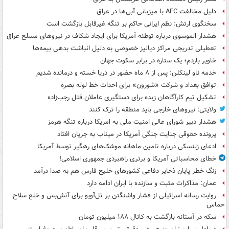
دلیل مخالفت AFC با میزبانی آبی‌ها در عراق
سخنگوی ارتش: نظم ایرانی حاکم بر تنگه غیرقابل بازگشت است
هشدار الموسوی درباره توطئه آمریکا برای ایجاد شکاف در نیروهای مسلح عراق
تعطیلی تدریجی مراکز دیالیز خصوصی به دلیل انباشت بدهی بیمه‌ها
خاویر باردم؛ یک ستاره در برابر سکوت جهان
خدمه ناو لینکلن: پس از ۸ ماه حضور در دریا خسته و درمانده‌ شدیم
توافق بغداد و شرکت «شورون» برای احداث خط لوله بصره
تشکیل تیم کارآگاهان زبده برای دستگیری عاملان قتل رجب‌زاده
ولایتی: نیروهای خارجی باید منطقه را ترک کنند
هشدار دبیر شورای عالی امنیت ملی به امریکا درباره تنگه هرمز
پرونده حقوقی جنایت جنگی آمریکا در میناب به جریان افتاد
ادعای زلنسکی درباره تامین ماهانه موشک‌های رهگیر توسط آمریکا
خطای محاسباتی آمریکا و برتری راهبردی جمهوری اسلامی!
زنگ خطر پایان ذخایر دفاعی کشورهای خلیج فارس هم به صدا درآمد
عمان: مذاکرات مثبت و سازنده با ایران ادامه دارد
روایت رسانه اسرائیلی از فشار واشنگتن بر تل‌آویو برای آتش‌بس و خلع سلاح
حماس
سکه در آستانه بازگشت به کانال ۱۸۸ میلیون تومان