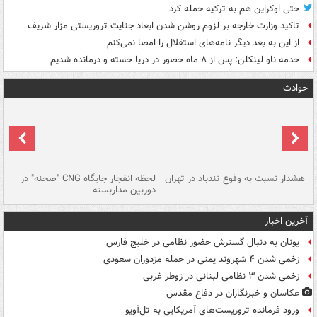
حتی اوکراین هم به ترکیه حمله کرد
تاکید وزارت خارجه بر لزوم روشن شدن ابعاد جنایت تروریستی مزار شریف
از این به بعد دیگر نامه‌های استقلال را امضا نمی‌کنم
خدمه ناو لینکلن: پس از ۸ ماه حضور در دریا خسته و درمانده‌ شدیم
حوادث
ای
هشدار نسبت به وفوع تندباد در تهران
لحظه انفجار جایگاه CNG "صحنه" در
دس
دوربین مداربسته
ات
آخرین اخبار
یونان به دنبال گسترش حضور نظامی در خلیج فارس
زخمی شدن ۴ شهروند یمنی در حمله مزدوران سعودی
زخمی شدن ۳ نظامی لبنانی در زوطر غربی
عکاسان و خبرنگاران در دفاع مقدس
ورود فرمانده تروریست‌های آمریکایی به تل‌آویو