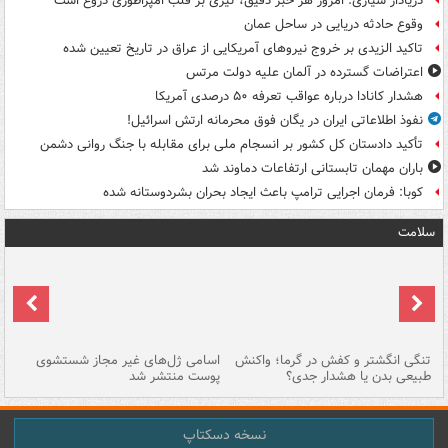
دریادار سیاری: امروز هر خبر دقیق، تیری بر قلب امپراطوری دروغ است
وقوع حادثه دریایی در ساحل عمان
تاکید الزیدی بر خروج نیروهای آمریکایی از عراق در تاریخ تعیین شده
اعتراضات گسترده در آلمان علیه دولت مرتس
هشدار کانادا درباره عواقب تعرفه ۵۰ درصدی آمریکا
نفوذ اطلاعاتی ایران در یگان فوق محرمانه ارتش اسرائیل!
تأکید دادستان کل کشور بر انسجام ملی برای مقابله با جنگ روانی دشمن
باران مهمان تابستانی ارتفاعات دماوند شد
کوبا: فرمان اجرایی ترامپ باعث ایجاد بحران بشردوستانه شده
سلامت
تنگی انگشتر و کفش در گرما؛ واکنش
اسامی ژل‌های غیر مجاز شستشوی
مر
طبیعی بدن یا هشدار جدی؟
پوست منتشر شد
نسخه دسکتاپ