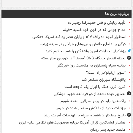
پربازدیدترین ها
تأیید ربایش و قتل حمیدرضا رجب‌زاده
مداح جوانی که در خون خود غلتید +فیلم
استقرار انبوه «دی‌اف‑۱۷» و پایان عصر پدافند آمریکا +عکس
درگیری اعضای داعش و نیروهای جولانی در سیده زینب
پزشکیان: جنایات امروز واشنگتن را هم محکوم کنید
لحظه انفجار جایگاه CNG "صحنه" در دوربین مداربسته
بیانیه سپاه پاسداران به مناسبت روز خبرنگار
"سوپر ال‌نینو"در راه است؟
پالایشگاه سیزران منفجر شد
فارن افرز: جنگ با ایران یک فاجعه است
تصاویر دیده‌ نشده از دو فرمانده شهید موشکی
پاکستان: باید در برابر اسرائیل متحد شویم
جزئیات جدید از نفتکش منفجر شده در هرمز
پاسخ معنادار هوافضای سپاه به تهدیدات آمریکایی‌ها
هشدار ارشدترین ژنرال آمریکا درباره محدودیت‌های نظامی علیه ایران
مقصد جدید پسر زیدان