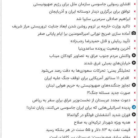
افشای رسوایی جاسوسی سازمان ملل برای رژیم صهیونیستی
توافق برای برگزاری دیدار دوستانه ایران و آذربایجان
ابراهیم صادقی سرمربی سایپا شد
تاکید وزارت خارجه بر لزوم روشن شدن ابعاد جنایت تروریستی مراز شریف
آماده سازی ضریح نورانی امیرالمومنین برا ایام پایانی صفر
تأیید ربایش و قتل حمیدرضا رجب‌زاده
آخرین وضعیت پرونده ساعدی‌نیا
واکنش مردم جنوب عراق به تصاویر کودکان میناب
خیابان‌های بمبئی غرق شدند
تحلیلگر یمنی: تحرکات سعودی‌ها به دقت رصد می‌شود
اقدام ۱۱ سناتور آمریکایی برای توقف جنگ علیه ایران
تجاوز جنگنده‌های صهیونیستی به حریم هوایی لبنان
صورت جدید مسئله جنگ؟!
دعوت مجدد عربستان از نخست‌وزیر عراق برای سفر به ریاض
پدیده اسرائیلی‌هایی که برای ایران جاسوسی می‌کنند، پایان ندارد!
فوران شدید آتشفشان فوئگو در گواتمالا
هدیه ویژه شهردار ترکیه‌ای به صلاح
قیمت نفت به ۸۳ دلار و ۵۵ سنت در هر بشکه رسید
مقام سابق صهیونیست: عربستان ببر کاغذی است