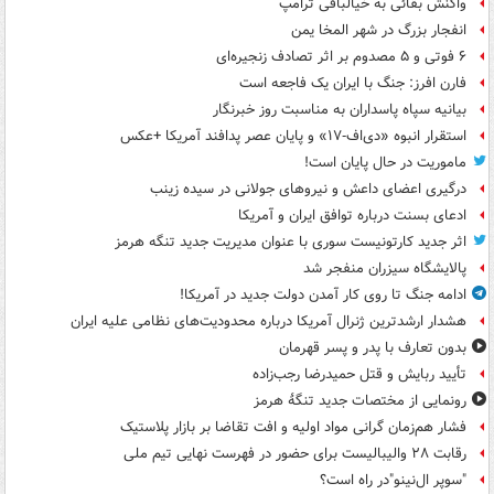
واکنش بقائی به خیالبافی ترامپ
انفجار بزرگ در شهر المخا یمن
۶ فوتی و ۵ مصدوم بر اثر تصادف زنجیره‌ای
فارن افرز: جنگ با ایران یک فاجعه است
بیانیه سپاه پاسداران به مناسبت روز خبرنگار
استقرار انبوه «دی‌اف‑۱۷» و پایان عصر پدافند آمریکا +عکس
ماموریت در حال پایان است!
درگیری اعضای داعش و نیروهای جولانی در سیده زینب
ادعای بسنت درباره توافق ایران و آمریکا
اثر جدید کارتونیست سوری با عنوان مدیریت جدید تنگه هرمز
پالایشگاه سیزران منفجر شد
ادامه جنگ تا روی کار آمدن دولت جدید در آمریکا!
هشدار ارشدترین ژنرال آمریکا درباره محدودیت‌های نظامی علیه ایران
بدون تعارف با پدر و پسر قهرمان
تأیید ربایش و قتل حمیدرضا رجب‌زاده
رونمایی از مختصات جدید تنگۀ هرمز
فشار هم‌زمان گرانی مواد اولیه و افت تقاضا بر بازار پلاستیک
رقابت ۲۸ والیبالیست برای حضور در فهرست نهایی تیم ملی
"سوپر ال‌نینو"در راه است؟