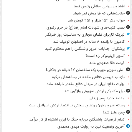
افشای رسوایی اخلاقی رئیس فیفا
جنایت‌هایی که فراموش نمی‌شوند
حواله دلار ۱۵۴ هزار و ۴۵۱ تومان شد
نصب کتیبه‌های شهادت امام رضا(ع) در حرم رضوی
تبریک کاربران فضای مجازی به مناسبت روز خبرنگار
کامیون با راننده ۸ ساله در اصفهان توقیف شد
پزشکیان: جنایات امروز واشنگتن را هم محکوم کنید
"سوپر ال‌نینو"در راه است؟
قیمت طلا صعودی ماند
آتش سوزی مهیب یک ساختمان ۱۲ طبقه در جاکارتا
بازتاب «پیمان دفاعی مکه» در رسانه‌های ترکیه
وزارت دفاع: ایران در میدان دفاع مقتدر خواهد ماند
بیل مکانیکی ارتش صهیونی واژگون شد
مقصد جدید پسر زیدان
رسانه عبری زبان: روزهای سختی در انتظار ارتش اسرائیل است
چین ونیز شد!
کدام فرضیات واشنگتن درباره جنگ با ایران اشتباه از کار درآمد
آخرین وضعیت نبرد به روایت مهدی محمدی