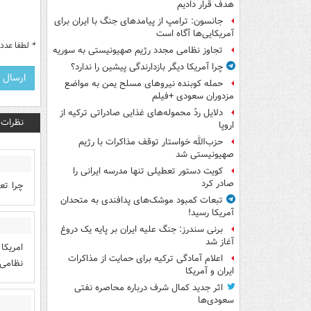
هدف قرار دادیم
جانسون: ترامپ از پیامدهای جنگ با ایران برای
آمریکایی‌ها آگاه است
*
لطفا عدد م
تجاوز نظامی مجدد رژیم صهیونیستی به سوریه
چرا آمریکا دیگر بازدارندگی پیشین را ندارد؟
حمله کوبنده نیروهای مسلح یمن به مواضع
مزدوران سعودی +فیلم
دلایل ردّ محموله‌های غذایی صادراتی ترکیه از
نظرات
اروپا
حزب‌الله خواستار توقف مذاکرات با رژیم
صهیونیستی شد
کویت دستور تعطیلی تنها مدرسه ایرانی را
صادر کرد
چرا تع
تبعات کمبود موشک‌های پدافندی به متحدان
آمریکا رسید!
برنی سندرز: جنگ علیه ایران بر پایه یک دروغ
آغاز شد
اعلام آمادگی ترکیه برای حمایت از مذاکرات
نظامی 
ایران و آمریکا
اثر جدید کمال شرف درباره محاصره نفتی
سعودی‌ها