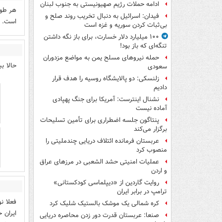
ادامه حملات رژیم صهیونیستی به جنوب لبنان
هر طور
فیدان: اسرائیل به دنبال تخریب روند صلح و
است. ک
بی‌ثبات کردن سوریه و غزه است
۱۰۰ میلیارد دلار خسارت، برای باز نگه داشتن
تنگه‌ای که باز بود!
حمله نیروهای مسلح یمن به مواضع مزدوران
حالا ب
سعودی
زلنسکی: دو پالایشگاه روسیه را هدف قرار
دادیم
نشنال اینترست: آمریکا برای جنگ پهپادی
آماده نیست
پنتاگون جلسه اضطراری برای تأمین تسلیحات
برگزار می‌کند
عربستان فرمانده ائتلاف دریایی چندملیتی را
منصوب کرد
عملیات امنیتی حشد الشعبی در مرزهای عراق
و اردن
روایت گاردین از «دیپلماسی کودکستانی»
ترامپ در برابر ایران
فعلا ن
کره شمالی یک موشک بالستیک شلیک کرد
ایران 
صنعا: عربستان قدرت دور زدن محاصره دریایی