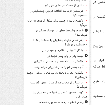
ده این کشور در
دشان از دست عربستان فرار کرد
عربستان فرمانده ائتلاف دریایی چندملیتی را
منصوب کرد
کست از
«کمانِ پرنده» چینی برای شکار کروزها به ایران
می‌آید
خود فروخته‌ها چطور با موساد همکاری
ا فراهم
می‌کردند؟
رقم فسخ قرارداد رضاییان با استقلال فقط
۱۰۰میلیون تومان!
ز دارایی‌هایش روز پنج
ابتکارات رهبر انقلاب در میدان نبرد
بوسه‌ پدر بر پای پسر شهیدش
لار دارایی‌های ایران در
واکنش عالیشاه بعد از پیوستن به گل‌گهر
فقط صرف
آنچه رهبر شهید سال‌ها پیش دیده بودند
تکذیب ادعای «نحوه ردزنی محل استقرار شهید
لاریجانی»
ند، طرح
آیا تینا پاکروان بازهم از ساترا مجوز فعالیت
می‌گیرد؟
کویت دستور تعطیلی تنها مدرسه ایرانی را
ل مسدود
صادر کرد
پاسخ قاطع ملیحه محمدی به نسخه