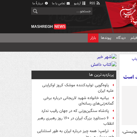
RSS
آرشیو
تماس با ما
دربارهٔ ما
MASHREGH
NEWS
یلم
دیدگاه
پیوندها
بازار
اپ
پربازدیدترین ها
یاوه‌گویی تولیدکننده موشک کروز اوکراینی
علیه ایران
بیانیه خانواده شهید لاریجانی درباره برخی
گمانه‌زنی‌های رسانه‌ای
پادشاه سنگین‌وزنی که در جهان رقیب ندارد
۶ دستاورد بزرگ ایران در ۱۶۰ روز رهبری رهبر
انقلاب
ونیستی،
ترامپ: همه چیز درباره ایران به طور استثنایی
خوب پیش می‌رود