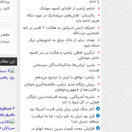
بردداش
را ندارد
کلید ر
خشم ترامپ از افشای کمبود موشک
پاکستان: تلاش‌های دیپلماتیک در مورد تنگه
هرمز ادامه دارد
اعتراف ارتش اسرائیل به هلاکت ۲ افسر در تله
انفجاری حزب‌الله
مقصر د
بغداد: نباید از خاک عراق به کشورهای دیگر
نیست
حمله شود
درگیری لفظی ترامپ و هگزث بر سر کمبود
ذخایر موشکی
این مطالب
ونس: ایرانی‌ها مذاکره‌کنندگان سرسختی
هستند
ترامپ: توافق با ایران را ترجیح می‌دهم
ریزش پایگاه جدید ترامپ بافاصله‌گیری جوانان
و اقلیت‌ها از جمهوری‌خواهان
نشریه آمریکایی: روسیه قدرتمندترین ناوگان
هوایی در کل اروپا را دارد
آغاز جنگ ایران برای پایان قدرت آمریکا بود
رهبری رهب
قرار بود ایران به زانو درآید، اما به ابرقدرت
منطقه تبدیل شد!
افزایش مجدد قیمت بنزین نتیجه ابهام در