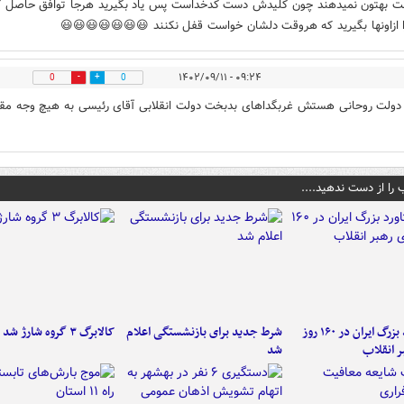
ت بهتون نمیدهند چون کلیدش دست کدخداست پس یاد بگیرید هرجا توافق حاصل ک
ا ازاونها بگیرید که هروقت دلشان خواست قفل نکنند 😃😃😃😃😃😃😃
۰۹:۲۴ - ۱۴۰۲/۰۹/۱۱
0
0
ولت روحانی هستش غربگداهای بدبخت دولت انقلابی آقای رئیسی به هیچ وجه مق
 را از دست ندهید....
۶ دستاورد بزرگ ایران در ۱۶۰ روز
شرط جدید برای بازنشستگی اعلام
کالابرگ ۳ گروه شارژ شد
ر انقلاب
شد