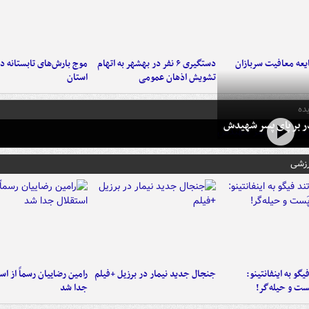
عه معافیت سربازان
دستگیری ۶ نفر در بهشهر به اتهام
تشویش اذهان عمومی
استان
ده
در بر پای پسر شهیدش
رزشی
یگو به اینفانتینو:
جنجال جدید نیمار در برزیل +فیلم
رامین رضاییان رسماً از اس
ست‌ و حیله‌گر!
جدا شد