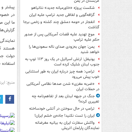
عربستان در یمن
پیشتر و 
شکست پروژه «خاورمیانه جدید» نتانیاهو
گزافه‌گویی و لفاظی جدید ترامپ علیه ایران
ما این م
انفجار در حومه دمشق چند کشته و زخمی برجا
گذاشت
گزارش‌ها 
موج تهدید علیه قضات آمریکایی پس از صدور
حکم علیه ترامپ
نمایندگی
یمن: جهان به‌زودی صدای ناله سعودی‌ها را
هستند که
خواهد شنید
دولت جمه
یونیفل: ارتش اسرائیل در یک روز ۱۱۳ توپ به
استفاده خ
جنوب لبنان شلیک کرده است
ترامپ: همه چیز درباره ایران به طور استثنایی
خوب پیش می‌رود
منبع: ایرنا
«ضربه مغزی» شدن صدها نظامی آمریکایی
در حملات ایران
جنگ در جبهه لبنان بعد از تفاهم‌نامه چه
تغییری کرده؟
ترامپ در حال سوختن در آتشی خودساخته
ایران را تست نکنید! جاده‌ی خشم ایران!
واکنش سفارت ایران به بیانیه مغرضانه
نمایندگان پارلمان اتریش