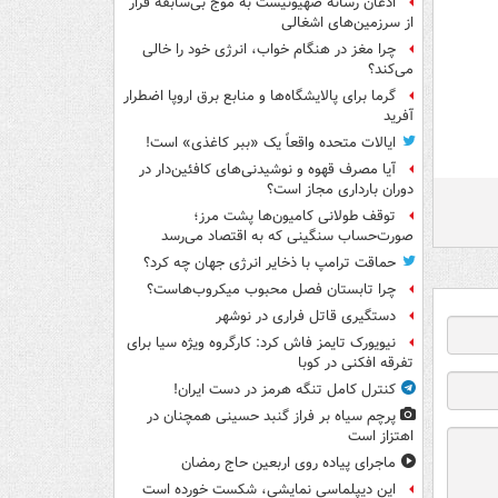
اذعان رسانه صهیونیست به موج بی‌سابقه فرار
از سرزمین‌های اشغالی
چرا مغز در هنگام خواب، انرژی خود را خالی
می‌کند؟
گرما برای پالایشگاه‌ها و منابع برق اروپا اضطرار
آفرید
ایالات متحده واقعاً یک «ببر کاغذی» است!
آیا مصرف قهوه و نوشیدنی‌های کافئین‌دار در
دوران بارداری مجاز است؟
توقف طولانی کامیون‌ها پشت مرز؛
صورت‌حساب سنگینی که به اقتصاد می‌رسد
حماقت ترامپ با ذخایر انرژی جهان چه کرد؟
چرا تابستان فصل محبوب میکروب‌هاست؟
دستگیری قاتل فراری در نوشهر
نیویورک تایمز فاش کرد: کارگروه ویژه سیا برای
تفرقه افکنی در کوبا
کنترل کامل تنگه هرمز در دست ایران!
پرچم سیاه بر فراز گنبد حسینی همچنان در
اهتزاز است
ماجرای پیاده روی اربعین حاج رمضان
این دیپلماسی نمایشی، شکست خورده است