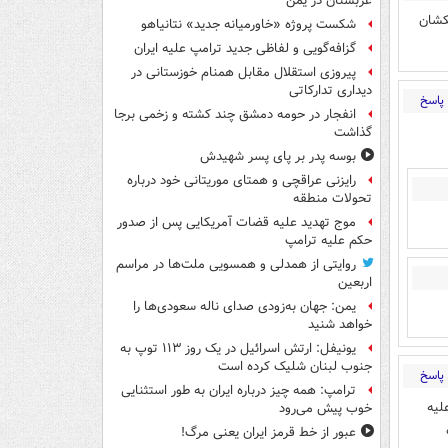
عربستان در یمن
کشان
شکست پروژه «خاورمیانه جدید» نتانیاهو
گزافه‌گویی و لفاظی جدید ترامپ علیه ایران
پیروزی استقلال مقابل همنام خوزستانی در
دیداری تدارکاتی
پاسخ
انفجار در حومه دمشق چند کشته و زخمی برجا
گذاشت
بوسه‌ پدر بر پای پسر شهیدش
رایزنی عراقچی و همتای موریتانی خود درباره
تحولات منطقه
موج تهدید علیه قضات آمریکایی پس از صدور
حکم علیه ترامپ
روایتی از همدلی و همسویی ملت‌ها در مراسم
اربعین
یمن: جهان به‌زودی صدای ناله سعودی‌ها را
خواهد شنید
یونیفل: ارتش اسرائیل در یک روز ۱۱۳ توپ به
جنوب لبنان شلیک کرده است
پاسخ
ترامپ: همه چیز درباره ایران به طور استثنایی
لیه
خوب پیش می‌رود
عبور از خط قرمز ایران یعنی مرگ!