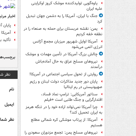
یاوه‌گویی تولیدکننده موشک کروز اوکراینی
علیه ایران
اخبار مرتب
جنگ با ایران، آمریکا را به دشمن جهان تبدیل
کرد
پایان آ
یمن: نقشه عربستان برای حمله به صنعاء را در
آمریکا 
نطفه خفه کردیم
تأکید ب
آمریکا اوایل شهریور میزبان مجمع آژانس
انرژی اتمی می‌شود
چالش بزرگ آمریکا در تأمین مهمات و موشک
برچسب‌ها
نیروهای مسلح عراق به حال آماده‌باش
درآمدند
نظر شم
روایتی از تحول سیاسی اجتماعی در آمریکا!
پایان دور جدید مذاکرات دولت لبنان و رژیم
صهیونیستی در رم ایتالیا
نام
سناتور آمریکایی: ترامپ نماد فساد،
اقتدارگرایی و جنگ طلبی است +فیلم
ایمیل
چرا آمریکا نمی‌تواند اراده خود را در تنگه هرمز
به ایران تحمیل کند؟
نظر شما 
آمریکا: از پرتاب موشکی کره شمالی مطلع
هستیم
نیروهای مسلح یمن: تجمع مزدوران سعودی را