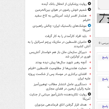
روایت پزشکیان از انحلال بانک آینده
شمیم خوش رضوی در هوای بین‌الحرمین
هشدار افسر ارشد آمریکایی به کاخ سفید
+فیلم
موشک‌های بالستیک ایران؛ چالش راهبردی
آمریکا
باید افراد کارآمدتر را به کار گرفت
حامیان فلسطین در مکزیک پرچم اسرائیل را به
بررسی: 0
آتش کشیدند
دبیرکل سازمان ملل باز هم خواستار آتش‌بس
فوری در اوکراین شد
پاسخ
آنچه رهبر شهید سال‌ها پیش دیده بودند
حمایت هلندی‌ها از مظلومیت فلسطین +فیلم
افشای برکناری در موساد پس از شکست پروژه
علیه ایران
پاسخ
دستگیری عامل انتشار مطالب توهین‌آمیز
هیزات
علیه زائران اربعین در فضای مجازی
روایت تکان‌دهنده دانش‌آموز مینابی از جنایت
آمریکا
هدف قرار گرفتن اتاق‌ فرماندهی مزدوران
پاسخ