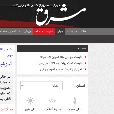
خانه
سیاست
جهان
تحولات منطقه
ورزش
شبکه‌های اجتماع
قیمت
کد خبر
605
جهان
قیمت جهانی طلا امروز ۱۵ مرداد
آسوشیتدپرس: انسداد ۶
قیمت نفت برنت به ۷۹ دلار رسید
افزایش قیمت طلا و نقره جهانی
در حالی
۶ میلیا
استان:
تصویب 
که جلوگ
قطر، بس
اذان صبح
طلوع آفتاب
اذان ظهر
به گزار