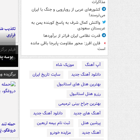
مذاکرات
کشورهای عربی از رویارویی و جنگ با ایران
می‌ترسند!
واکنش کمال شرف به پاسخ کوبنده یمن به
تکذیب شای
عربستان سعودی
فراری
قدرت نظامی ایران فراتر از برآوردها
فارن افرز: محور مقاومت پابرجا باقی مانده
است
فیلم برگزی
بوسه‌ پ
آپ آهنگ
موزیک شاه
برگزیده و
دانلود آهنگ جدید
سایت تاریخ ایران
بهترین هتل های استانبول
رزرو هتل استانبول
بهترین جراح بینی ترمیمی
آهنگ های جدید
دانلود آهنگ جدید
پرشین هتل
ثبت نام بیمه اربعین
حمله تند ف
دروغگو، پَ
آهنگ جدید
مزایده خودرو