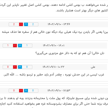
 شده می‌خواهند ب بومی کشی ادامه دهند. بومی کشی اصل تغییر ناپذیر این گردن
شور های دیگر بهتر است هشیار باشند.
۱۳:۴۶ - ۱۴۰۲/۰۹/۱۰
2
2
بین! یعنی اگر بایدن بره نیک هیلی بیاد دیگه نون خالی هم از سفره ها حذف میشه
۱۸:۰۱ - ۱۴۰۲/۰۹/۱۰
1
1
نان خالی! آن هم تو که به دلار حق مزدوری می‌گیری؟
علی
۱۰:۲۲ - ۱۴۰۲/۰۹/۱۱
0
0
غرب لیسی در این حدش نوبره ، چقدر آدم باید حقیر و ترسو باشه ... الله اکبر.
۱۷:۵۳ - ۱۴۰۲/۰۹/۱۰
0
0
ون دونی شده برای مسیح علینژاد که پول ملت را محترمانه بدزدند وبه او بدهند تا برع
حرف بزنه شما حتی اگر برای مصارف بشردوستانه غزه هم بخواهید استفاده کنید اجازه