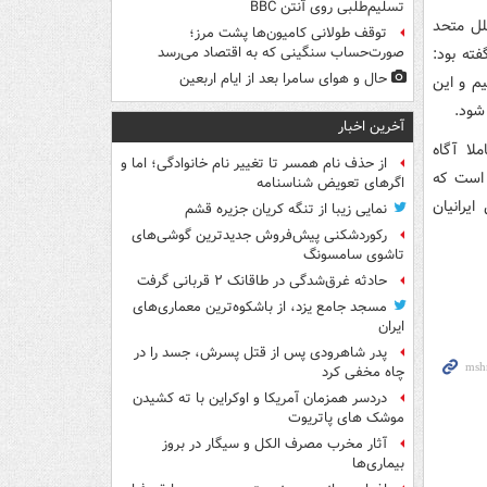
تسلیم‌طلبی روی آنتن BBC
لل متحد
توقف طولانی کامیون‌ها پشت مرز؛
ر قطر گفته بود:
صورت‌حساب سنگینی که به اقتصاد می‌رسد
حال و هوای سامرا بعد از ایام اربعین
م و این
شود.
آخرین اخبار
لا آگاه
از حذف نام همسر تا تغییر نام خانوادگی؛ اما و
 است که
اگرهای تعویض شناسنامه
یرانیان
نمایی زیبا از تنگه کریان جزیره قشم
رکوردشکنی پیش‌فروش جدیدترین گوشی‌های
تاشوی سامسونگ
حادثه غرق‌شدگی در طاقانک ۲ قربانی گرفت
مسجد جامع یزد، از باشکوه‌ترین معماری‌های
ایران
پدر شاهرودی پس از قتل پسرش، جسد را در
چاه مخفی کرد
دردسر همزمان آمریکا و اوکراین با ته کشیدن
موشک های پاتریوت
آثار مخرب مصرف الکل و سیگار در بروز
بیماری‌ها