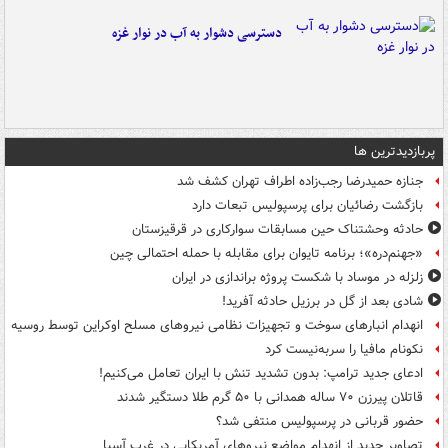
دسترسی دشوار به آب در نوار غزه
پربازدیدترین ها
جنازه حمیدرضا رجب‌زاده اطراف تهران کشف شد
بازگشت رضائیان برای پرسپولیس تبعات دارد
حادثه وحشتناک حین مسابقات سوارکاری در قرقیزستان
«جهنم‌دره»؛ برنامه تایوان برای مقابله با حمله احتمالی چین
زلزله در موساد با شکست پروژه براندازی در ایران
شادی بعد از گل در برزیل حادثه آفرید!
انهدام انبارهای سوخت و تجهیزات نظامی نیروهای مسلح اوکراین توسط روسیه
نکونام مافیا را سربه‌نیست کرد
ادعای جدید ترامپ: بدون تشدید تنش با ایران تعامل می‌کنیم!
قاتلان پیرزن ۷۰ ساله همدانی با ۵۰ گرم طلا دستگیر شدند
حضور قربانی در پرسپولیس منتفی شد؟
تصاویر جدید از انهدام مواضع نیروهای آمریکایی در غرب آسیا