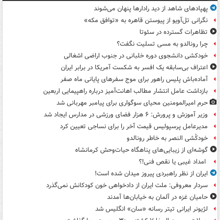
پهپادهای شاهد از دید رادارها پنهان می‌شوند
نگرانی تل‌آویو از پیوستن قاهره به «توافق مکه»
تظاهرات گسترده در سئوتا
چرا رونالدو به مسی تسلیت نگفت؟
خودکشی دانشجوی دوره خلبانی در جنوب اراضی اشغالی
اعتراف بی‌سابقه یک افسر به شکست آمریکا در برابر ایران
آماده‌باش پلیس راهور برای موج سفرهای پایانی ماه صفر
بازداشت عامل انتشار مطالب اهانت‌آمیز درباره راهپیمایی اربعین
حرم امیرالمومنین محیای سوگواری برای پیامبر مهربانی شد
وزیر آموزش و پرورش: ۶ هزار فضای ورزشی در مدارس ایجاد شد
مدیرعامل پرسپولیس قیمت آخر را برای نساجی تعیین کرد
خودکُشی النصر به خاطر رونالدو
گوشه‌ای از زیبایی‌های پناهگاه‌ حیات‌وحش کرمانشاه
امداد غیبی یا نقص فنی!؟
ایران از نظر راهبردی پیروز میدان شده است!
سردار معروفی: ملت ایران از دادخواهی خون کودکانش نمی‌گذرد
حامیان غزه در آلمان به خیابان‌ها آمدند
لژیونر ایرانی تیتر رسانه «سان» انگلیس شد