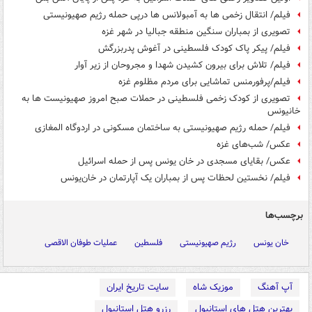
فیلم/ انتقال زخمی ها به آمبولانس ها درپی حمله رژیم صهیونیستی
تصویری از بمباران سنگین منطقه جبالیا در شهر غزه
فیلم/ پیکر پاک کودک فلسطینی در آغوش پدربزرگش
فیلم/ تلاش برای بیرون کشیدن شهدا و مجروحان از زیر آوار
فیلم/پرفورمنس تماشایی برای مردم مظلوم غزه
تصویری از کودک زخمی فلسطینی در حملات صبح امروز صهیونیست ها به
خانیونس
فیلم/ حمله رژیم صهیونیستی به ساختمان مسکونی در اردوگاه المغازی
عکس/ شب‌های غزه
عکس/ بقایای مسجدی در خان یونس پس از حمله اسرائیل
فیلم/ نخستین لحظات پس از بمباران یک آپارتمان در خان‌یونس
برچسب‌ها
خان یونس
رژیم صهیونیستی
فلسطین
عملیات طوفان الاقصی
آپ آهنگ
موزیک شاه
سایت تاریخ ایران
بهترین هتل های استانبول
رزرو هتل استانبول