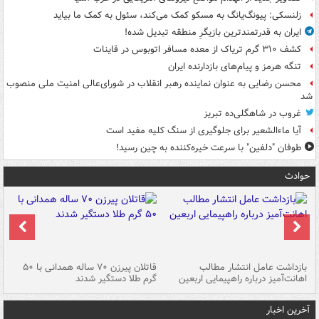
زلنسکی: پیونگ‌یانگ به مسکو کمک می‌کند، سئول به کمک ما بیاید
ایران به قدرتمندترین بازیگرِ منطقه تبدیل شده!
کشف ۳۱۰ گرم تریاک از معده مسافر اتوبوس در قاینات
تنگه هرمز و پیام‌های بازدارنده ایران
محسن رضایی به عنوان نماینده رهبر انقلاب در شورای‌عالی امنیت ملی منصوب
شد
غروب در شاهگلی‌ده تبریز
آیا ماءالشعیر برای جلوگیری از سنگ کلیه مفید است
طوفان "دلفین" با سرعت خیره‌کننده به چین رسید!
حوادث
ک
بازداشت عامل انتشار مطالب
قاتلان پیرزن ۷۰ ساله همدانی با ۵۰
اهانت‌آمیز درباره راهپیمایی اربعین
گرم طلا دستگیر شدند
ات
آخرین اخبار