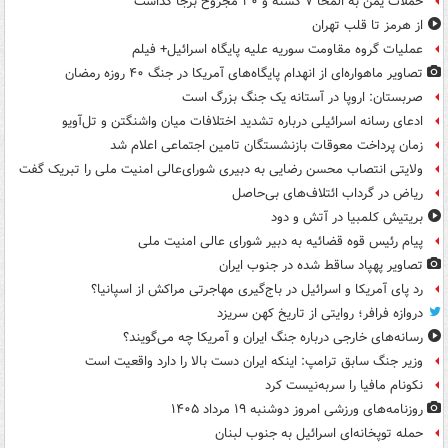
حملات یمن به المخا ۷ کشته و ۳۰ مجروح برجا گذاشت
از هرمز تا قلب تهران
عملیات گروه مقاومت سوریه علیه پایگاه اسرائیل+ فیلم
تصاویر ماهواره‌ای از انهدام پایگاه‌های آمریکا در جنگ ۴۰ روزه رمضان
صربستان: اروپا در آستانه یک جنگ بزرگ است
ادعای رسانه اسرائیلی درباره تشدید اختلافات میان واشنگتن و تل‌آویو
زمان پرداخت معوقات بازنشستگان تامین اجتماعی اعلام شد
ولایتی انتصاب محسن رضایی به دبیری شورای‌عالی امنیت ملی را تبریک گفت
ریاض در گرداب ائتلاف‌های بی‌حاصل
بریتیش کلمبیا در آتش و دود
پیام رئیس قوه قضائیه به دبیر شورای عالی امنیت ملی
تصاویر پهپاد ساقط شده در جنوب ایران
رد پای آمریکا و اسرائیل در باج‌گیری مهاجرتی مراکش از اسپانیا؟
دروازه فرافر؛ روایتی از تاریخ کهن سریزد
رسانه‌های خارجی درباره جنگ ایران و آمریکا چه می‌گویند؟
وزیر جنگ سابق ترامپ: اینکه ایران دست بالا را دارد واقعیت است
نکونام مافیا را سربه‌نیست کرد
روزنامه‌های ورزشی امروز دوشنبه ۱۹ مرداد ۱۴۰۵
حمله توپخانه‌ای اسرائیل به جنوب لبنان