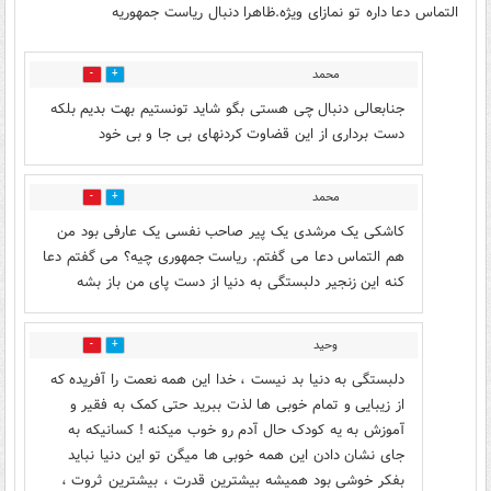
التماس دعا داره تو نمازای ویژه.ظاهرا دنبال ریاست جمهوریه
محمد
26
9
جنابعالی دنبال چی هستی بگو شاید تونستیم بهت بدیم بلکه
دست برداری از این قضاوت کردنهای بی جا و بی خود
محمد
25
9
کاشکی یک مرشدی یک پیر صاحب نفسی یک عارفی بود من
هم التماس دعا می گفتم. ریاست جمهوری چیه؟ می گفتم دعا
کنه این زنجیر دلبستگی به دنیا از دست پای من باز بشه
وحید
24
0
دلبستگی به دنیا بد نیست ، خدا این همه نعمت را آفریده که
از زیبایی و تمام خوبی ها لذت ببرید حتی کمک به فقیر و
آموزش به یه کودک حال آدم رو خوب میکنه ! کسانیکه به
جای نشان دادن این همه خوبی ها میگن تو این دنیا نباید
بفکر خوشی بود همیشه بیشترین قدرت ، بیشترین ثروت ،