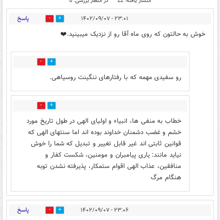
انتشار یافته: 22
در انتظار بررسی: 0
پاسخ
۲۳:۰۱ - ۱۴۰۲/۰۹/۰۷
53
32
خوش به حالتون که روی ماه آقا رو از نزدیک میبینید.❤️
17
23
رو سفیدی مهمه که با رفتارهای ننگینت روسیاهی.
8
4
خطاب به منفی ها، انبیاء و اولیای الهی در طول تاریخ مورد
خشم و غضب دشمنان خداوند بوده اند اما سنتهای الهی که
قوانین ثابتی اند غیر قابل تغییر و تبدیل که شما را خوش
نیاید مانند: یاری پیامبران و مومنین، شکست کفار و
منافقین، عذاب الهی اقوام ستمکار، پذیرفته نشدن توبه
هنگام مرگ
پاسخ
۲۳:۰۶ - ۱۴۰۲/۰۹/۰۷
21
33