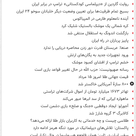
روایت گاردین از «دیپلماسی کودکستانی» ترامپ در برابر ایران
بسیج تمام ظرفیت‌ها برای تعیین وضعیت دیگر خلبانان سوخو ۲۴ ایران
آینده نامعلوم طارمی در المپیاکوس
کره شمالی یک موشک بالستیک شلیک کرد
بازگشت اندونگ به استقلال منتفی شد
پاییز پرباران در راه ایران
صنعا: عربستان قدرت دور زدن محاصره دریایی را ندارد
ورود تجهیزات جدید به یگان‌های ارتش
خشم ترامپ از افشای کمبود موشک
رسانه صهیونیست: حزب الله در حال تغییر قواعد بازی است
قیمت جهانی طلا امروز ۱۵ مرداد
۸۰۰ سازۀ آمریکایی خاکستر شد
تهاتر ۱۶۷۳ میلیارد تومان از اموال شرکت‌های تراستی
ماهواره ایرانی که از سد ابرها عبور می‌کند
آجورلو: ایجاد دوقطبی «جنگ و صلح‌» بازی دشمن است
کالابرگ ۳ گروه شارژ شد
طلاسی چیست و چه خدماتی به کاربران بازار طلا ارائه می‌دهد؟
پاکستان: تلاش‌های دیپلماتیک در مورد تنگه هرمز ادامه دارد
سفیر ایران در ژاپن: همان فاجعه هیروشیما در حال تکرار است