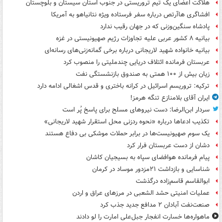
هلاکت اعضای یک تیم تروریستی در جنوب استان سیستان و بلوچستان
افشاگری هاآرتص درباره سفر فرستاده ویژه نتانیاهو به آمریکا
پادشاه سنگین‌وزنی که در جهان رقیب ندارد
بیانیه ۸ کشور عربی علیه تجاوزات رژیم صهیونیستی در غزه
بیانیه خانواده شهید لاریجانی درباره برخی گمانه‌زنی‌های رسانه‌ای
عربستان فرمانده ائتلاف دریایی چندملیتی را منصوب کرد
زیان بیش از ۱۰۰ همتی به صندوق‌ بازنشستگی نفت
ترکیه: تروریسم اسرائیل در کرانه باختری و قدس اشغالی ادامه دارد
ایران آقای بلامنازع تنگه هرمز!
سردار ابن‌الرضا: دست نیروهای مسلح برای پاسخ پُر است
تکذیب ادعاها درباره «نحوه ردزنی محل استقرار شهید لاریجانی»
یک‌ سوم صهیونیست‌ها در برابر حملات موشکی بی دفاع هستند
دشان از دست عربستان فرار کرد
پیام فرمانده هوافضای سپاه به بسیجیان کاشان
شناسایی و بازداشت ۲۱مزدور موساد در کرمان
ابوالقاسم قاسم‌زاده درگذشت
عملیات امنیتی حشد الشعبی در مرزهای عراق و اردن
صنعت‌نفت آبادان ۲ مدافع جدید جذب کرد
ماهواره‌ها خسارت انفجار جبل‌علی امارت را لو دادند