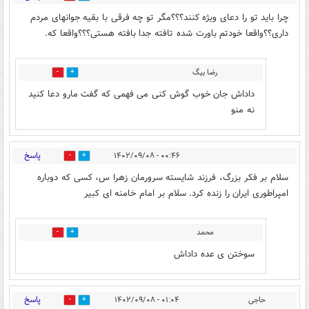
چرا باید تو را دعای ویژه کنند؟؟؟مگر تو چه فرقی با بقیه جوانهای مردم
داری؟؟واقعا خودتم باورت شده تافته جدا بافته هستی؟؟؟واقعا که.
رضا بیگ
4
4
داداش جان خوب گوش کنی می فهمی که گفت مارو دعا کنید
نه منو
پاسخ
۰۰:۴۶ - ۱۴۰۲/۰۹/۰۸
30
9
سلام بر فکر بزرگ، فرزند شایسته سرورمان زهرا س، کسی که دوباره
امپراطوری ایران را زنده کرد. سلام بر امام خامنه ای کبیر
محمد
12
2
سوختن ی عده داداش
پاسخ
حاجی
۰۱:۰۴ - ۱۴۰۲/۰۹/۰۸
1
3