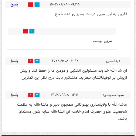
پاسخ
۰۹:۳۵ - ۱۴۰۲/۰۹/۰۸
9
5
آفرین به این مربی درست بسوز ی عده خخخ
0
1
مربی نیست
پاسخ
عبدالمحیی
۱۱:۴۲ - ۱۴۰۲/۰۹/۰۸
2
3
ان شاءالله خداوند مسئولین انقلابی و مومن ما را حفظ کند و بیش
ازپیش بر توفیقاتشان بیفزاید. متشکرم بابت درج نظر این کمترین
پاسخ
مجید صخره نورد
۱۴:۱۱ - ۱۴۰۲/۰۹/۰۸
16
1
ماشاءالله با ولایتمداری پهلوانانی همچون دبیر و ماشاءالله به عظمت
شخصیت علوی حضرت امام خامنه ای انشاءالله سایه شون مستدام
باشد.