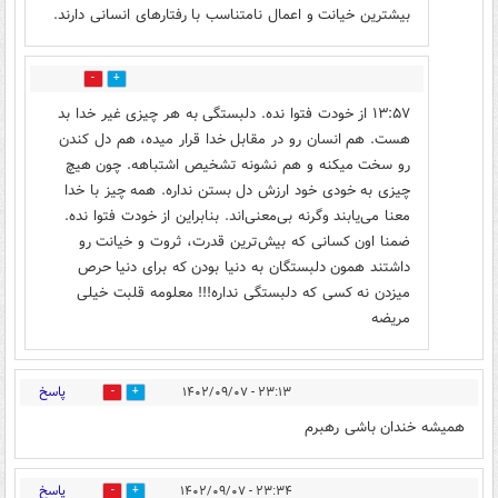
بیشترین خیانت و اعمال نامتناسب با رفتارهای انسانی دارند.
0
13
۱۳:۵۷ از خودت فتوا نده. دلبستگی به هر چیزی غیر خدا بد
هست. هم انسان رو در مقابل خدا قرار میده، هم دل کندن
رو سخت میکنه و هم نشونه تشخیص اشتباهه. چون هیچ
چیزی به خودی خود ارزش دل بستن نداره. همه چیز با خدا
معنا می‌یابند وگرنه بی‌معنی‌اند. بنابراین از خودت فتوا نده.
ضمنا اون کسانی که بیش‌ترین قدرت، ثروت و خیانت رو
داشتند همون دلبستگان به دنیا بودن که برای دنیا حرص
میزدن نه کسی که دلبستگی نداره!!! معلومه قلبت خیلی
مریضه
پاسخ
۲۳:۱۳ - ۱۴۰۲/۰۹/۰۷
44
22
همیشه خندان باشی رهبرم
پاسخ
۲۳:۳۴ - ۱۴۰۲/۰۹/۰۷
20
34