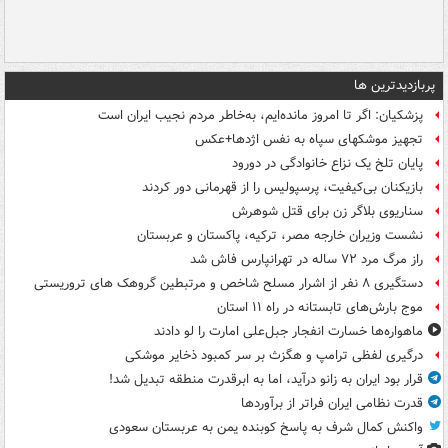
پربازدیدترین ها
پزشکیان: اگر تا امروز مانده‌ایم، به‌خاطر مردم نجیب ایران است
تجهیز موشکهای سپاه به نفس اژدها+عکس
پایان تلخ یک نزاع خانوادگی در دورود
بازیکنان بی‌کیفیت، پرسپولیس را از قهرمانی دور کردند
سناریوی بلاگر زن برای قتل شوهرش
نشست وزیران خارجه مصر، ترکیه، پاکستان و عربستان
راز مرگ مرد ۷۲ ساله در تهرانپارس فاش شد
دستگیری ۸ نفر از اشرار مسلح شاخص و مرتبطین گروهک های تروریستی
موج بارش‌های تابستانه در راه ۱۱ استان
ماهواره‌ها خسارت انفجار جبل‌علی امارت را لو دادند
درگیری لفظی ترامپ و هگزث بر سر کمبود ذخایر موشکی
قرار بود ایران به زانو درآید، اما به ابرقدرت منطقه تبدیل شد!
قدرت نظامی ایران فراتر از برآوردها
واکنش کمال شرف به پاسخ کوبنده یمن به عربستان سعودی