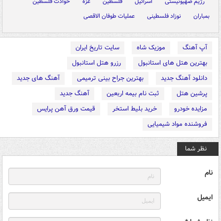
رژیم صهیونیستی
اسرائیل
فلسطین
غزه
حوادث فلسطین
بمباران
نوزاد فلسطینی
عملیات طوفان الاقصی
آپ آهنگ
موزیک شاه
سایت تاریخ ایران
بهترین هتل های استانبول
رزرو هتل استانبول
دانلود آهنگ جدید
بهترین جراح بینی ترمیمی
آهنگ های جدید
پرشین هتل
ثبت نام بیمه اربعین
آهنگ جدید
مزایده خودرو
خرید بلیط استخر
قیمت ورق آهن پرایس
فروشنده مواد شیمیایی
نظر شما
نام
ایمیل