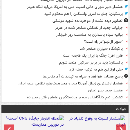
هشدار دبیر شورای عالی امنیت ملی به امریکا درباره تنگه هرمز
پزشکیان: جنایات امروز واشنگتن را هم محکوم کنید
تصاویر دیده‌ نشده از دو فرمانده شهید موشکی
جزئیات جدید از نفتکش منفجر شده در هرمز
بیانیه سپاه پاسداران به مناسبت روز خبرنگار
"سوپر ال‌نینو"در راه است؟
پالایشگاه سیزران منفجر شد
فارن افرز: جنگ با ایران یک فاجعه است
پاکستان: باید در برابر اسرائیل متحد شویم
حتی اوکراین هم به ترکیه حمله کرد
پاسخ معنادار هوافضای سپاه به تهدیدات آمریکایی‌ها
هشدار ارشدترین ژنرال آمریکا درباره محدودیت‌های نظامی علیه ایران
مقصد جدید پسر زیدان
تشکیل تیم کارآگاهان زبده برای دستگیری عاملان قتل رجب‌زاده
حوادث