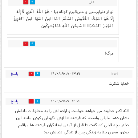
علی
1
18
تو از دنیاپرستی و متریالیزم کوتاه بیا - هُوَ ٱللَّهُ ٱلَّذِي لَآ إِلَٰهَ
إِلَّا هُوَ ٱلمَلِكُ ٱلقُدُّوسُ ٱلسَّلَٰمُ ٱلمُؤۡمِنُ ٱلمُهَيۡمِنُ ٱلعَزِيزُ
ٱلجَبَّارُ ٱلمُتَكَبِّرُۚ سُبحَٰنَ ٱللَّهِ عَمَّا يُشرِكُونَ
1
4
مرگ!
پاسخ
۱۳:۴۱ - ۱۴۰۲/۰۹/۰۷
irani
1
20
خدایا شکرت
پاسخ
۱۴:۰۶ - ۱۴۰۲/۰۹/۰۷
0
16
الله اکبر خداوند می خواهد خواست و اراده اش را به مخلوقات نادانش
نشان دهد ،خیلی واضحه که فرشته ها ازش نگهداری کردن مانند اون
دختر بچه قبلی که گفت تا قبل از آمدن امدادگران فرشته ها مراقبم
بودن، مجری برنامه زندگی پس از زندگی دنبالش بود