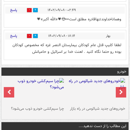
پاسخ
۰۲:۴۹ - ۱۴۰۲/۰۹/۰۸
1
0
وهماناخداوندتنهاقادره مطلق است👀😍💗«الله اَکبر»💗
پاسخ
بهار
۱۸:۱۴ - ۱۴۰۲/۰۹/۰۸
0
1
لطفا کلیپ قتل عام کودکان بیمارستان النصر غزه که مخصوص کودکان
بوده رو حتما نگاه کنید . لعنت خدا بر اسرائیل و حامیانش
خودرو
خودروهای جدید شیائومی در راه بازار
چرا سیم‌کشی خودرو ذوب می‌شود؟
شو
این مطالب را از دست ندهید....