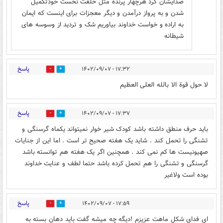
صدایشان کرد هرچهار پرنده مثل خلقت نخست خودتکمیل
شدن و به پرواز درآمدن و دیگر معجزات برای اینست که ایمان
به اراده و خواست خداوند بیاوریم شک و تردید از وسوسه های
شیطانه
پاسخ
۱۷:۳۲ - ۱۴۰۲/۰۹/۰۷
0
6
لا حول قوة الا بالله العلی العظیم
پاسخ
۱۷:۳۷ - ۱۴۰۲/۰۹/۰۷
0
5
باید حرف منطق داشته باشد کودک شیر خوار نمیتواند یکماه گرسنگی و
تشنگی را تحمل کند . شاید یک هفته صحیح تر است . اما این از جنایات
صهیونیست ها کم نمی کند . همچنین اگر یک هفته هم توانسته باشد
گرسنگی و تشنگی را هم تحمل کرده باشد حتما لطف و عنایت خداوند
بوده است ولاغیر
پاسخ
۱۷:۵۹ - ۱۴۰۲/۰۹/۰۷
0
4
ای فدای شکل ماهت عزیزم !دیگه چه میشه گفت باید دهان بسته به