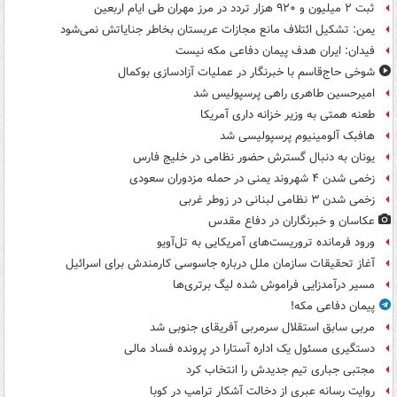
ثبت ۲ میلیون و ۹۲۰ هزار تردد در مرز مهران طی ایام اربعین
یمن: تشکیل ائتلاف مانع مجازات عربستان بخاطر جنایاتش نمی‌شود
فیدان: ایران هدف پیمان دفاعی مکه نیست
شوخی حاج‌قاسم با خبرنگار در عملیات آزادسازی بوکمال
امیرحسین طاهری راهی پرسپولیس شد
طعنه همتی به وزیر خزانه داری آمریکا
هافبک آلومینیوم پرسپولیسی شد
یونان به دنبال گسترش حضور نظامی در خلیج فارس
زخمی شدن ۴ شهروند یمنی در حمله مزدوران سعودی
زخمی شدن ۳ نظامی لبنانی در زوطر غربی
عکاسان و خبرنگاران در دفاع مقدس
ورود فرمانده تروریست‌های آمریکایی به تل‌آویو
آغاز تحقیقات سازمان ملل درباره جاسوسی کارمندش برای اسرائیل
مسیر درآمدزایی فراموش شده لیگ برتری‌ها
پیمان دفاعی مکه!
مربی سابق استقلال سرمربی آفریقای جنوبی شد
دستگیری مسئول یک اداره آستارا در پرونده فساد مالی
مجتبی جباری تیم جدیدش را انتخاب کرد
روایت رسانه عبری از دخالت آشکار ترامپ در کوبا