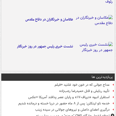
عکاسان و خبرنگاران در دفاع مقدس
نشست خبری رئیس جمهور در روز خبرنگار
پربازدیدترین ها
مداح جوانی که در خون خود غلتید +فیلم
تأیید ربایش و قتل حمیدرضا رجب‌زاده
استقرار انبوه «دی‌اف‑۱۷» و پایان عصر پدافند آمریکا +عکس
خدمه ناو لینکلن: پس از ۸ ماه حضور در دریا خسته و درمانده‌ شدیم
درگیری اعضای داعش و نیروهای جولانی در سیده زینب
لحظه انفجار جایگاه CNG "صحنه" در دوربین مداربسته