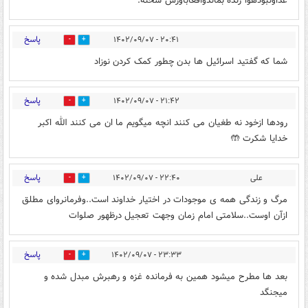
غذاونبودهوا زنده بماندواقعاباورش سخته.
پاسخ
۲۰:۴۱ - ۱۴۰۲/۰۹/۰۷
1
1
شما که گفتید اسرائیل ها بدن چطور کمک کردن نوزاد
پاسخ
۲۱:۴۲ - ۱۴۰۲/۰۹/۰۷
1
1
رودها ازخود نه طغیان می کنند انچه میگویم ما ان می کنند الله اکبر
خدایا شکرت 🤲
پاسخ
علی
۲۲:۴۰ - ۱۴۰۲/۰۹/۰۷
1
2
مرگ و زندگی همه ی موجودات در اختیار خداوند است..وفرمانروای مطلق
ازآن اوست..سلامتی امام زمان وجهت تعجیل درظهور صلوات
پاسخ
۲۳:۳۳ - ۱۴۰۲/۰۹/۰۷
0
1
بعد ها مطرح میشود همین به فرمانده غزه و رهبرش مبدل شده و
میجنگد