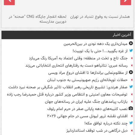
ای
هشدار نسبت به وفوع تندباد در تهران
لحظه انفجار جایگاه CNG "صحنه" در
دس
دوربین مداربسته
ات
آخرین اخبار
میدان‌داری یک دهه نودی در بین‌الحرمین
از غزه بگویید...! حتی با یک توییت!
جنگ تاج و تخت در منطقه؛ وقتی اعتماد به آمریکا رنگ می‌بازد
رسانه عبری: نتانیاهو دست به رفتارهای انتحاری انتخاباتی می‌زند
از مظلوم‌نمایی براندازها تا افشای دروغ مراد ویسی
حملات توپخانه‌ای رژیم صهیونیستی به جنوب لبنان
صفار هرندی: تشییع تاریخی رهبر انقلاب تاثیر شگرفی بر صحنه نبرد داشت
توضیحات معاون امنیتی و انتظامی وزیر کشور درباره قتل حمیدرضا رجب زاده
بازتاب پیامدهای جنگ علیه ایران در رسانه‌های جهان
نصب کتیبه‌های دهه پایانی صفر در حرم امام رئوف
افشای نقشه ترور لیونل مسی در جام جهانی ۲۰۲۶
چند نکته درباره توافق مکه!
دبل درگاهی در شب توقف استانداردلیژ