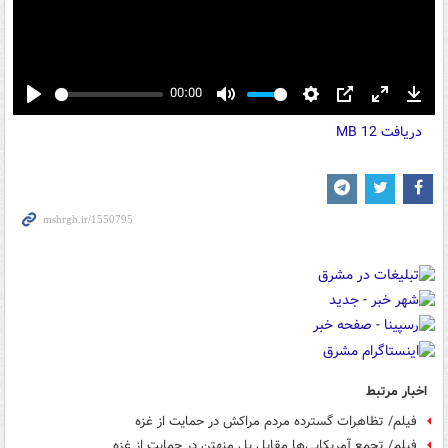
00:00
Play
Mute
Settings
PIP
Enter
Down
دریافت
12 MB
fullscreen
اخبار مرتبط
فیلم/ تظاهرات گسترده مردم مراکش در حمایت از غزه
فیلم/ تجمع آمریکایی‌ها مقابل پل منهتن در حمایت از غزه