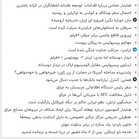
هشدار حماس درباره اقدامات توسعه طلبانه اشغالگران در کرانه باختری
احتمال سفر ویتکاف و کوشنر به اوکراین و روسیه
جان دوباره نگین فیروزه ای ایران «دریاچه ارومیه»
سرطان به استخوان‌های «بایدن» سرایت کرده است
پیروزی قاطع چلسی برابر میلان +فیلم
مهاجم پرسپولیس به پیکان پیوست
ترامپ، مرتکب جنایت جنگی شده است
دیدار دوستانه اما جدی؛ اینتر ۲- یوونتوس ۱ +فیلم
تساوی پرسپولیس مقابل الومینیوم اراک در دیدار دوستانه
پشت‌پرده مداخله آمریکا در حمایت از یِن ژاپن؛ خیرخواهی یا خودخواهی؟
همتی: کنترل ترازنامه بانک‌ها با جدیت دنبال می‌شود
سفر رئیس دستگاه اطلاعاتی عربستان به عراق
دلیل مخالفت AFC با میزبانی آبی‌ها در عراق
سخنگوی ارتش: نظم ایرانی حاکم بر تنگه غیرقابل بازگشت است
هشدار الموسوی درباره توطئه آمریکا برای ایجاد شکاف در نیروهای مسلح عراق
تعطیلی تدریجی مراکز دیالیز خصوصی به دلیل انباشت بدهی بیمه‌ها
خاویر باردم؛ یک ستاره در برابر سکوت جهان
خدمه ناو لینکلن: پس از ۸ ماه حضور در دریا خسته و درمانده‌ شدیم