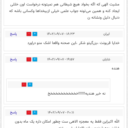
مشیت الهی که اگه بخواد هیچ شیطانی هم نمیتونه درخواست اون خللی
ایجاد کنه و همین می‌تونه جواب علمی خیلی ازبیخداها وکسانی باشه که
دنبال دلیل ونشانه ن
پاسخ
ایران
۱۸:۲۳ - ۱۴۰۲/۰۹/۰۷
0
4
خدایا قربونت ،بزرگیتو شکر ،این صحنه واقعا اشک منو دراورد
پاسخ
شایان
۱۹:۵۷ - ۱۴۰۲/۰۹/۰۷
3
2
هنده
1
1
نه خیر هندیه!!!!!!خخخخخخخخخخخخ
پاسخ
۲۰:۱۱ - ۱۴۰۲/۰۹/۰۷
1
2
الله اکبراین فقط یه معجزه الاهی ست چطور امکان داره یک ماه بدون