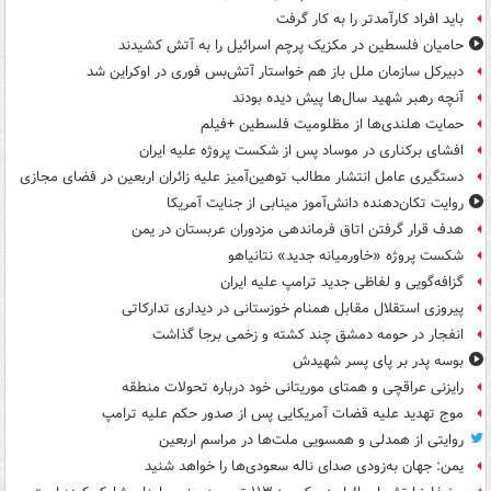
باید افراد کارآمدتر را به کار گرفت
حامیان فلسطین در مکزیک پرچم اسرائیل را به آتش کشیدند
دبیرکل سازمان ملل باز هم خواستار آتش‌بس فوری در اوکراین شد
آنچه رهبر شهید سال‌ها پیش دیده بودند
حمایت هلندی‌ها از مظلومیت فلسطین +فیلم
افشای برکناری در موساد پس از شکست پروژه علیه ایران
دستگیری عامل انتشار مطالب توهین‌آمیز علیه زائران اربعین در فضای مجازی
روایت تکان‌دهنده دانش‌آموز مینابی از جنایت آمریکا
هدف قرار گرفتن اتاق‌ فرماندهی مزدوران عربستان در یمن
شکست پروژه «خاورمیانه جدید» نتانیاهو
گزافه‌گویی و لفاظی جدید ترامپ علیه ایران
پیروزی استقلال مقابل همنام خوزستانی در دیداری تدارکاتی
انفجار در حومه دمشق چند کشته و زخمی برجا گذاشت
بوسه‌ پدر بر پای پسر شهیدش
رایزنی عراقچی و همتای موریتانی خود درباره تحولات منطقه
موج تهدید علیه قضات آمریکایی پس از صدور حکم علیه ترامپ
روایتی از همدلی و همسویی ملت‌ها در مراسم اربعین
یمن: جهان به‌زودی صدای ناله سعودی‌ها را خواهد شنید