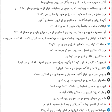
آثار مخرب مصرف الکل و سیگار در بروز بیماری‌ها
اذعان رسانه صهیونیست به موج بی‌سابقه فرار از سرزمین‌های اشغالی
چرا مغز در هنگام خواب، انرژی خود را خالی می‌کند؟
گرما برای پالایشگاه‌ها و منابع برق اروپا اضطرار آفرید
ایالات متحده واقعاً یک «ببر کاغذی» است!
آیا مصرف قهوه و نوشیدنی‌های کافئین‌دار در دوران بارداری مجاز است؟
توقف طولانی کامیون‌ها پشت مرز؛ صورت‌حساب سنگینی که به اقتصاد می‌رسد
حماقت ترامپ با ذخایر انرژی جهان چه کرد؟
چرا تابستان فصل محبوب میکروب‌هاست؟
دستگیری قاتل فراری در نوشهر
نیویورک تایمز فاش کرد: کارگروه ویژه سیا برای تفرقه افکنی در کوبا
کنترل کامل تنگه هرمز در دست ایران!
پرچم سیاه بر فراز گنبد حسینی همچنان در اهتزاز است
ماجرای پیاده روی اربعین حاج رمضان
این دیپلماسی نمایشی، شکست خورده است
روایت پزشکیان از انحلال بانک آینده
شمیم خوش رضوی در هوای بین‌الحرمین
هشدار افسر ارشد آمریکایی به کاخ سفید +فیلم
موشک‌های بالستیک ایران؛ چالش راهبردی آمریکا