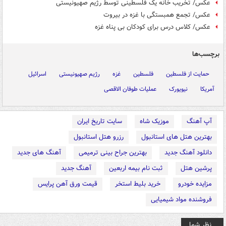
عکس/ تخریب خانه یک فلسطینی توسط رژیم صهیونیستی
عکس/ تجمع همبستگی با غزه در بیروت
عکس/ کلاس درس برای کودکان بی پناه غزه
برچسب‌ها
حمایت از فلسطین
فلسطین
غزه
رژیم صهیونیستی
اسرائیل
آمریکا
نیویورک
عملیات طوفان الاقصی
آپ آهنگ
موزیک شاه
سایت تاریخ ایران
بهترین هتل های استانبول
رزرو هتل استانبول
دانلود آهنگ جدید
بهترین جراح بینی ترمیمی
آهنگ های جدید
پرشین هتل
ثبت نام بیمه اربعین
آهنگ جدید
مزایده خودرو
خرید بلیط استخر
قیمت ورق آهن پرایس
فروشنده مواد شیمیایی
نظر شما