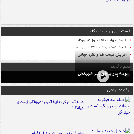
قیمت‌های روز در یک نگاه
قیمت جهانی طلا امروز ۱۵ مرداد
قیمت نفت برنت به ۷۹ دلار رسید
افزایش قیمت طلا و نقره جهانی
فیلم برگزیده
بوسه‌ پدر بر پای پسر شهیدش
برگزیده ورزشی
حمله تند فیگو به اینفانتینو: دروغگو، پَست‌ و
حیله‌گر!
جنجال جدید نیمار در برزیل +فیلم