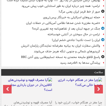
یونیفل: ارتش اسرائیل در یک روز ۱۱۳ توپ به جنوب لبنان شلیک کرده است
ترامپ: همه چیز درباره ایران به طور استثنایی خوب پیش می‌رود
عبور از خط قرمز ایران یعنی مرگ!
حمله نیروهای اسرائیلی به خبرنگار پرس‌تی‌وی
«ضربه مغزی» شدن صدها نظامی آمریکایی در حملات ایران
جنگ در جبهه لبنان بعد از تفاهم‌نامه چه تغییری کرده؟
ترامپ در حال سوختن در آتشی خودساخته
ایران را تست نکنید! جاده‌ی خشم ایران!
واکنش سفارت ایران به بیانیه مغرضانه نمایندگان پارلمان اتریش
کریدورهای شمالی و جنوبی تنگه هرمز حذف می‌شوند
پاسخ قاطع ملیحه محمدی به نسخه تسلیم‌طلبی روی آنتن BBC
پرشدگی سدها به ۵۸درصد رسید
سلامت
ت
چرا مغز در هنگام خواب، انرژی خود را
آیا مصرف قهوه و نوشیدنی‌های
چر