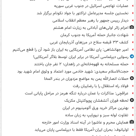
عملیات تهاجمی اسرائیل در جنوب غربی سوریه
نخستین جلسه مدیرعامل تراکتور با جواد نکونام برگزار شد
دیدار رییس جمهور با رهبر معظم انقلاب اسلامی
اعزام زائر اولی‌های آبادانی به زیارت امام هشتم
شهادت جانباز حمله آمریکا به جنوب کرمان
کشف ۳۳ قبضه سلاح در مرزهای آذربایجان غربی
امیر جهانشاهی: پای نظامی آمریکایی به ایران باز شود آن را قطع می‌کنیم
رسوایی دیپلماسی آمریکا در برابر ایران توسط بلاگر آمریکایی!
حمله مسلحانه به قهوه‌خانه‌ای در زاهدان؛ ۲ نفر جان باختند
حجت‌الاسلام سعیدی: شهید خادمی مورد اعتماد و وثوق امام شهید بود
حملات انصارالله یمن به مواضع مزدوران در بندر المخا
فولاد راه استقلال را با رضاییان رفت
عراقچی: مذاکرات با عمان درباره تنگه هرمز در مراحل پایانی است
لحظه فوران آتشفشان پوپوکتپتل مکزیک
بهترین مراکز خرید ورق آلومینیوم در ایران
تفاوت لوله سبز و نیوپایپ به زبان ساده
همایش محرم و عاشورا در آینه اسناد وزارت امور خارجه
اولیانوف: بحران ایران-آمریکا فقط با دیپلماسی پایان می‌یابد