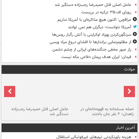
عامل اصلی قتل حمیدرضا رجب‌زاده دستگیر شد
رویای اف-۳۵ ترکیه در بن‌بست
عراقچی: اکنون هیچ مذاکره‌ای با آمریکا نداریم
آمریکا نتوانست؛ دیگران هم نمی توانند
سرنگون‌کردن پهپاد اوکراینی با آتش رگبار روس‌ها
از مظلوم‌نمایی براندازها تا افشای دروغ مراد ویسی
راز عبور مخفی جنگنده‌های ایرانی از چشم دشمن
فیدان: ایران هدف پیمان دفاعی مکه نیست
حوادث
حمله مسلحانه به قهوه‌خانه‌ای در
عامل اصلی قتل حمیدرضا رجب‌زاده
گر
زاهدان؛ ۲ نفر جان باختند
دستگیر شد
نا
آخرین اخبار
هزینه باورنکردنی تیم‌های غیرفوتبالی استقلال