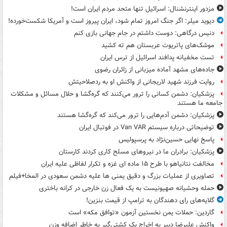
مزدور اینترنشنال: اسرائیل تنها متحد مردم ایران است!
دیوید میلر: اگر جنگ امروز تمام شود، ایران پیروز است و آمریکا شکست‌خورده!
دنیس درگاهی: دوست داشتم در جام جهانی بازی کنم
موشک‌های پاتریوت عربستان هم ته‌ کشید
تست مخفیانه پدافند اسرائیل از ترس ایران
جاده‌های مشهد آماده میزبانی از زائران رضوی
روایت فرزند شهید لاریجانی از واکنش او به ردصلاحیتش
پزشکیان: دشمن کسانی را ترور می‌کنند که گره‌گشا و حلال مسائل و مشکلات
جامعه ما هستند
پزشکیان: دشمن آدم‌هایی را ترور می‌کند که گره‌گشا هستند
توضیحاتی درباره سیستم Van VAR در فوتبال ایران
پاسخ نهایی حسین‌نژاد به پرسپولیس
پزشکیان: برادران ما در نیروهای مسلح کاری کردند کارستان
مخالفت نتانیاهو با طرح ۱۵ ماده ای غزه و تکرار لفاظی علیه ایران
تصاویری از عملیات بزرگ و دقیق یمنی ها علیه دشمن سعودی در المخا+فیلم
حمله وحشیانه صهیونیست به یک فعال زن خارجی در کرانه باختری
گلایه‌های رای دهندگان به ترامپ از قیمت بنزین!
گاردین: حملات یمن نخستین آزمون «توافق مکه» است
واکنش علیرضا دبیر به اخراج یک کشتی‌گیر به خاطر اضافه وزن