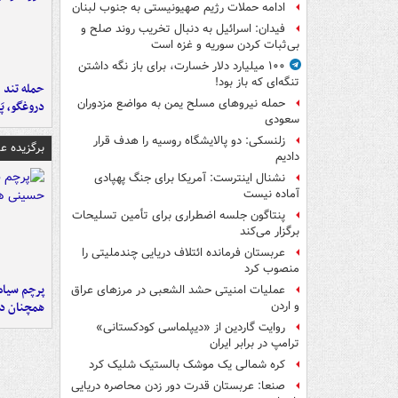
ادامه حملات رژیم صهیونیستی به جنوب لبنان
فیدان: اسرائیل به دنبال تخریب روند صلح و
بی‌ثبات کردن سوریه و غزه است
۱۰۰ میلیارد دلار خسارت، برای باز نگه داشتن
تنگه‌ای که باز بود!
حمله تند ف
حمله نیروهای مسلح یمن به مواضع مزدوران
دروغگو، پَ
سعودی
زلنسکی: دو پالایشگاه روسیه را هدف قرار
برگزیده 
دادیم
نشنال اینترست: آمریکا برای جنگ پهپادی
آماده نیست
پنتاگون جلسه اضطراری برای تأمین تسلیحات
برگزار می‌کند
عربستان فرمانده ائتلاف دریایی چندملیتی را
منصوب کرد
پرچم سیاه
عملیات امنیتی حشد الشعبی در مرزهای عراق
همچنان در
و اردن
روایت گاردین از «دیپلماسی کودکستانی»
ترامپ در برابر ایران
کره شمالی یک موشک بالستیک شلیک کرد
صنعا: عربستان قدرت دور زدن محاصره دریایی