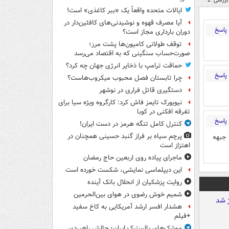
ایالات متحده واقعاً یک «ببر کاغذی» است!
آیا مصرف قهوه و نوشیدنی‌های کافئین‌دار در
پاسخ
دوران بارداری مجاز است؟
توقف طولانی کامیون‌ها پشت مرز؛
صورت‌حساب سنگینی که به اقتصاد می‌رسد
حماقت ترامپ با ذخایر انرژی جهان چه کرد؟
پاسخ
چرا تابستان فصل محبوب میکروب‌هاست؟
دستگیری قاتل فراری در نوشهر
نیویورک تایمز فاش کرد: کارگروه ویژه سیا برای
تفرقه افکنی در کوبا
پاسخ
کنترل کامل تنگه هرمز در دست ایران!
پرچم سیاه بر فراز گنبد حسینی همچنان در
 جبهه
اهتزاز است
ماجرای پیاده روی اربعین حاج رمضان
این دیپلماسی نمایشی، شکست خورده است
روایت پزشکیان از انحلال بانک آینده
شمیم خوش رضوی در هوای بین‌الحرمین
هشدار افسر ارشد آمریکایی به کاخ سفید
+فیلم
موشک‌های بالستیک ایران؛ چالش راهبردی