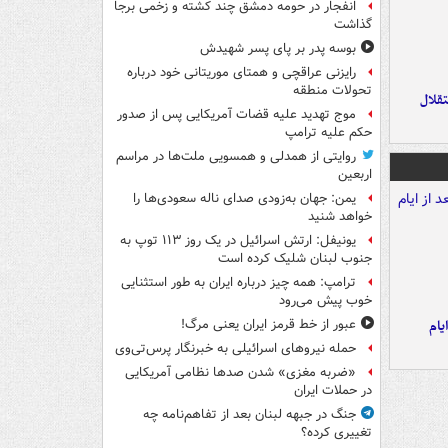
انفجار در حومه دمشق چند کشته و زخمی برجا
گذاشت
بوسه‌ پدر بر پای پسر شهیدش
رایزنی عراقچی و همتای موریتانی خود درباره
تحولات منطقه
تقلال
موج تهدید علیه قضات آمریکایی پس از صدور
حکم علیه ترامپ
روایتی از همدلی و همسویی ملت‌ها در مراسم
اربعین
یمن: جهان به‌زودی صدای ناله سعودی‌ها را
خواهد شنید
یونیفل: ارتش اسرائیل در یک روز ۱۱۳ توپ به
جنوب لبنان شلیک کرده است
ترامپ: همه چیز درباره ایران به طور استثنایی
خوب پیش می‌رود
یام
عبور از خط قرمز ایران یعنی مرگ!
حمله نیروهای اسرائیلی به خبرنگار پرس‌تی‌وی
«ضربه مغزی» شدن صدها نظامی آمریکایی
در حملات ایران
جنگ در جبهه لبنان بعد از تفاهم‌نامه چه
تغییری کرده؟