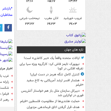
۱۲:۱۰
۰۵:۱۷
۰۳:۴۲
*بازنشر 
مخاطبان 
غروب خورشید
اذان مغرب
نیمه‌شب شرعی
۲۳:۲۲
۱۹:۲۳
۱۹:۰۳
تازه های جهان
ایالات متحده واقعاً یک «ببر کاغذی» است!
نیویورک تایمز فاش کرد: کارگروه ویژه سیا برای
اخبار مرتب
تفرقه افکنی در کوبا
کنترل کامل تنگه هرمز در دست ایران!
غرب بای
هشدار افسر ارشد آمریکایی به کاخ سفید
زلزله‌ 
+فیلم
شکست غی
دبیرکل سازمان ملل باز هم خواستار آتش‌بس
فیلم/ 
فوری در اوکراین شد
رهبر ان
حمایت هلندی‌ها از مظلومیت فلسطین +فیلم
هدف قرار گرفتن اتاق‌ فرماندهی مزدوران