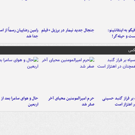
یگو به اینفانتینو:
جنجال جدید نیمار در برزیل +فیلم
رامین رضاییان رسماً از اس
ست‌ و حیله‌گر!
جدا شد
عکس
 بر فراز گنبد حسینی
حرم امیرالمومنین محیای آخر
حال و هوای سامرا بعد از ا
 اهتزاز است
صفر شد
اربعین