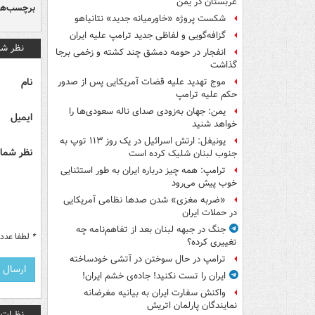
عربستان در یمن
برچسب‌ها
شکست پروژه «خاورمیانه جدید» نتانیاهو
گزافه‌گویی و لفاظی جدید ترامپ علیه ایران
نظر شم
انفجار در حومه دمشق چند کشته و زخمی برجا
گذاشت
نام
موج تهدید علیه قضات آمریکایی پس از صدور
حکم علیه ترامپ
یمن: جهان به‌زودی صدای ناله سعودی‌ها را
ایمیل
خواهد شنید
یونیفل: ارتش اسرائیل در یک روز ۱۱۳ توپ به
نظر شما 
جنوب لبنان شلیک کرده است
ترامپ: همه چیز درباره ایران به طور استثنایی
خوب پیش می‌رود
«ضربه مغزی» شدن صدها نظامی آمریکایی
در حملات ایران
جنگ در جبهه لبنان بعد از تفاهم‌نامه چه
*
لطفا عدد م
تغییری کرده؟
ترامپ در حال سوختن در آتشی خودساخته
ایران را تست نکنید! جاده‌ی خشم ایران!
واکنش سفارت ایران به بیانیه مغرضانه
نمایندگان پارلمان اتریش
نظرات