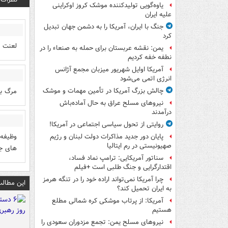
یاوه‌گویی تولیدکننده موشک کروز اوکراینی
علیه ایران
جنگ با ایران، آمریکا را به دشمن جهان تبدیل
کرد
لعنت ا
یمن: نقشه عربستان برای حمله به صنعاء را در
نطفه خفه کردیم
آمریکا اوایل شهریور میزبان مجمع آژانس
انرژی اتمی می‌شود
مرگ بر
چالش بزرگ آمریکا در تأمین مهمات و موشک
نیروهای مسلح عراق به حال آماده‌باش
درآمدند
روایتی از تحول سیاسی اجتماعی در آمریکا!
وظیفه 
پایان دور جدید مذاکرات دولت لبنان و رژیم
صهیونیستی در رم ایتالیا
های جن
سناتور آمریکایی: ترامپ نماد فساد،
اقتدارگرایی و جنگ طلبی است +فیلم
چرا آمریکا نمی‌تواند اراده خود را در تنگه هرمز
این مطالب
به ایران تحمیل کند؟
آمریکا: از پرتاب موشکی کره شمالی مطلع
هستیم
نیروهای مسلح یمن: تجمع مزدوران سعودی را