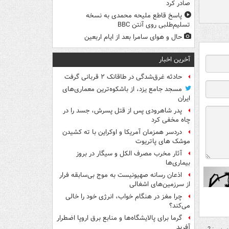
صادر کرد
پاسخ قاطع ملیحه محمدی به نسخه
تسلیم‌طلبی روی آنتن BBC
حال و هوای سامرا بعد از ایام اربعین
آخرین اخبار
حادثه غرق‌شدگی در طاقانک ۲ قربانی گرفت
مسجد جامع یزد، از باشکوه‌ترین معماری‌های
ایران
پدر شاهرودی پس از قتل پسرش، جسد را در
چاه مخفی کرد
دردسر همزمان آمریکا و اوکراین با ته کشیدن
موشک های پاتریوت
آثار مخرب مصرف الکل و سیگار در بروز
بیماری‌ها
اذعان رسانه صهیونیست به موج بی‌سابقه فرار
از سرزمین‌های اشغالی
چرا مغز در هنگام خواب، انرژی خود را خالی
می‌کند؟
گرما برای پالایشگاه‌ها و منابع برق اروپا اضطرار
آفرید
بررسی: 2