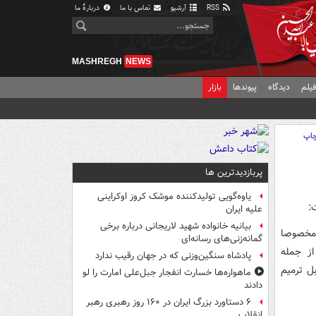
RSS
آرشیو
تماس با ما
دربارهٔ ما
MASHREGH
NEWS
یلم
دیدگاه
پیوندها
بازار
اپ
پربازدیدترین ها
یاوه‌گویی تولیدکننده موشک کروز اوکراینی
:
علیه ایران
بیانیه خانواده شهید لاریجانی درباره برخی
 مخصوصا
گمانه‌زنی‌های رسانه‌ای
از جمله
پادشاه سنگین‌وزنی که در جهان رقیب ندارد
ل ترمیم
ماهواره‌ها خسارت انفجار جبل‌علی امارت را لو
دادند
۶ دستاورد بزرگ ایران در ۱۶۰ روز رهبری رهبر
انقلاب