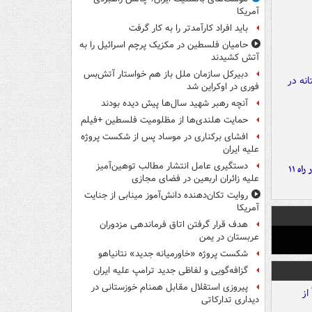
آمریکا
باید افراد کارآمدتر را به کار گرفت
حامیان فلسطین در مکزیک پرچم اسرائیل را به
آتش کشیدند
دبیرکل سازمان ملل باز هم خواستار آتش‌بس
فوری در اوکراین شد
آنچه رهبر شهید سال‌ها پیش دیده بودند
حمایت هلندی‌ها از مظلومیت فلسطین +فیلم
افشای برکناری در موساد پس از شکست پروژه
علیه ایران
دستگیری عامل انتشار مطالب توهین‌آمیز
موج بارش‌های تابستانه در راه ۱۱
علیه زائران اربعین در فضای مجازی
روایت تکان‌دهنده دانش‌آموز مینابی از جنایت
آمریکا
هدف قرار گرفتن اتاق‌ فرماندهی مزدوران
عربستان در یمن
شکست پروژه «خاورمیانه جدید» نتانیاهو
گزافه‌گویی و لفاظی جدید ترامپ علیه ایران
پیروزی استقلال مقابل همنام خوزستانی در
دیداری تدارکاتی