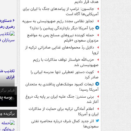
هدف قرار دادیم
جانسون: ترامپ از پیامدهای جنگ با ایران برای
آمریکایی‌ها آگاه است
تجاوز نظامی مجدد رژیم صهیونیستی به سوریه
رهبری رهب
چرا آمریکا دیگر بازدارندگی پیشین را ندارد؟
حمله کوبنده نیروهای مسلح یمن به مواضع
مزدوران سعودی +فیلم
دلایل ردّ محموله‌های غذایی صادراتی ترکیه از
اروپا
حزب‌الله خواستار توقف مذاکرات با رژیم
صهیونیستی شد
تکذیب شای
کویت دستور تعطیلی تنها مدرسه ایرانی را
فراری
صادر کرد
تبعات کمبود موشک‌های پدافندی به متحدان
آمریکا رسید!
فیلم برگزی
بوسه‌ پ
برنی سندرز: جنگ علیه ایران بر پایه یک دروغ
آغاز شد
اعلام آمادگی ترکیه برای حمایت از مذاکرات
برگزیده و
ایران و آمریکا
اثر جدید کمال شرف درباره محاصره نفتی
سعودی‌ها