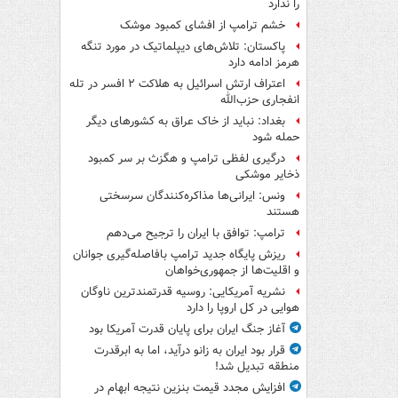
را ندارد
خشم ترامپ از افشای کمبود موشک
پاکستان: تلاش‌های دیپلماتیک در مورد تنگه
هرمز ادامه دارد
اعتراف ارتش اسرائیل به هلاکت ۲ افسر در تله
انفجاری حزب‌الله
بغداد: نباید از خاک عراق به کشورهای دیگر
حمله شود
درگیری لفظی ترامپ و هگزث بر سر کمبود
ذخایر موشکی
ونس: ایرانی‌ها مذاکره‌کنندگان سرسختی
هستند
ترامپ: توافق با ایران را ترجیح می‌دهم
ریزش پایگاه جدید ترامپ بافاصله‌گیری جوانان
و اقلیت‌ها از جمهوری‌خواهان
نشریه آمریکایی: روسیه قدرتمندترین ناوگان
هوایی در کل اروپا را دارد
آغاز جنگ ایران برای پایان قدرت آمریکا بود
قرار بود ایران به زانو درآید، اما به ابرقدرت
منطقه تبدیل شد!
افزایش مجدد قیمت بنزین نتیجه ابهام در