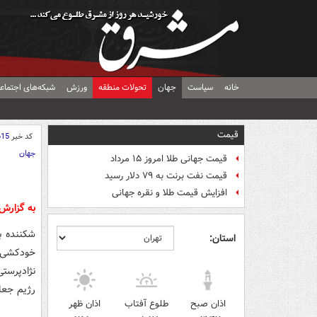
خانه
سیاست
جهان
تحولات منطقه
ورزش
شبکه‌های اجتماع
قیمت
کد خبر
615
جهان
قیمت جهانی طلا امروز ۱۵ مرداد
قیمت نفت برنت به ۷۹ دلار رسید
افزایش قیمت طلا و نقره جهانی
به گزار
شکننده ب
استان:
خودکشی ی
نژادپرست
رژیم جعل
اذان صبح
طلوع آفتاب
اذان ظهر