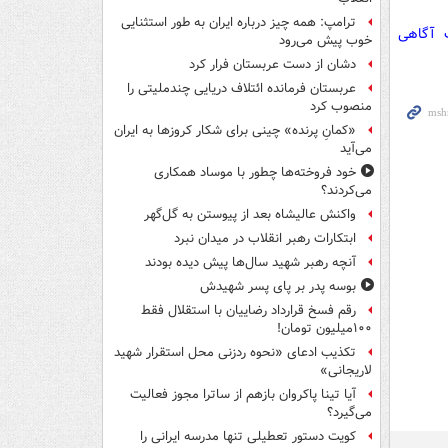
ترامپ: همه چیز درباره ایران به طور استثنایی
ت آگاهی
خوب پیش می‌رود
دشان از دست عربستان فرار کرد
عربستان فرمانده ائتلاف دریایی چندملیتی را
منصوب کرد
«کمانِ پرنده» چینی برای شکار کروزها به ایران
می‌آید
خود فروخته‌ها چطور با موساد همکاری
می‌کردند؟
واکنش عالیشاه بعد از پیوستن به گل‌گهر
ابتکارات رهبر انقلاب در میدان نبرد
آنچه رهبر شهید سال‌ها پیش دیده بودند
بوسه‌ پدر بر پای پسر شهیدش
رقم فسخ قرارداد رضاییان با استقلال فقط
۱۰۰میلیون تومان!
تکذیب ادعای «نحوه ردزنی محل استقرار شهید
لاریجانی»
آیا تینا پاکروان بازهم از ساترا مجوز فعالیت
می‌گیرد؟
کویت دستور تعطیلی تنها مدرسه ایرانی را