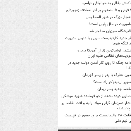
اکنش بقائی به خیالبافی ترامپ
ثر تصادف زنجیره‌ای
نفجار بزرگ در شهر المخا یمن
اموریت در حال پایان است!
الایشگاه سیزران منفجر شد
ثر جدید کارتونیست سوری با عنوان مدیریت
 تنگه هرمز
شدار ارشدترین ژنرال آمریکا درباره
دیت‌های نظامی علیه ایران
دامه جنگ تا روی کار آمدن دولت جدید در
کا!
دون تعارف با پدر و پسر قهرمان
سوپر ال‌نینو"در راه است؟
قصد جدید پسر زیدان
صاویر دیده‌ نشده از دو فرمانده شهید موشکی
شار هم‌زمان گرانی مواد اولیه و افت تقاضا بر
ر پلاستیک
رقابت ۲۸ والیبالیست برای حضور در فهرست
ی تیم ملی