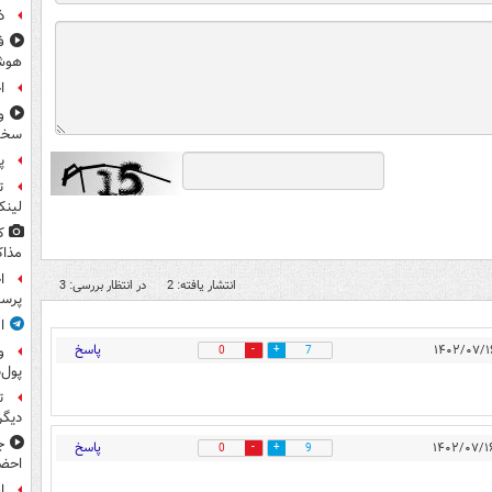
ذ
ف
هوش
ا
و
سخن
پ
ت
لینک
ک
مذاک
ا
انتشار یافته: 2
در انتظار بررسی: 3
پرس
ا
پاسخ
و
0
7
پول‌
ت
دیگ
ج
پاسخ
0
9
احضا
ا