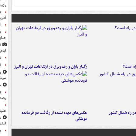
رژیم
ت
آذرب
ا
ت
جنای
آ
ایام
ت
آ
راه است؟
رگبار باران و رعدوبرق در ارتفاعات تهران و البرز
و
مین
خ
ت
رصد 
علیه
در راه شمال کشور
عکس‌های دیده نشده از رفاقت دو فرمانده‌
ت
موشکی
لبنا
ص