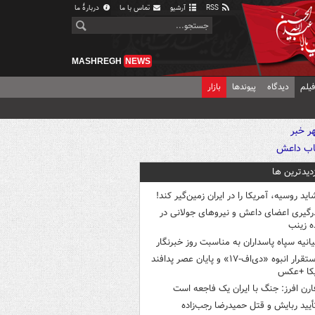
RSS
آرشیو
تماس با ما
دربارهٔ ما
MASHREGH
NEWS
یلم
دیدگاه
پیوندها
بازار
زدیدترین ها
اید روسیه، آمریکا را در ایران زمین‌گیر کند!
رگیری اعضای داعش و نیروهای جولانی در
 زینب
یانیه سپاه پاسداران به مناسبت روز خبرنگار
استقرار انبوه «دی‌اف‑۱۷» و پایان عصر پدافند
یکا +عکس
ارن افرز: جنگ با ایران یک فاجعه است
أیید ربایش و قتل حمیدرضا رجب‌زاده