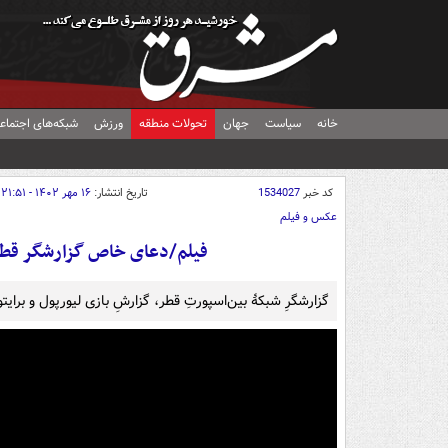
خانه
سیاست
جهان
تحولات منطقه
ورزش
شبکه‌های اجتماع
کد خبر
1534027
تاریخ انتشار:
۱۶ مهر ۱۴۰۲ - ۲۱:۵۱
عکس و فیلم
فیلم/دعای خاص گزارشگر قطری
گزارشگرِ شبکۀ بین‌اسپورتِ قطر، گزارشِ بازی لیورپول و برایتو