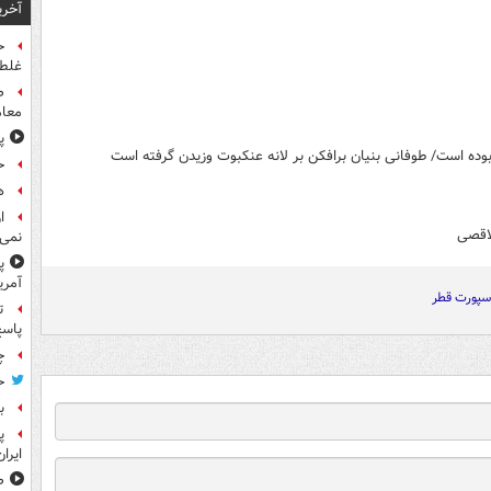
آخری
ح
غلطی
معام
پ
ح
هد
ا
لاقصی
نمی‌
پ
آمری
اسپورت قطر
ت
پاسخ
چ
ح
ب
پ
ایرا
صد