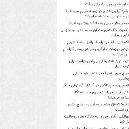
خایر طلای چین افزایش یافت
یلم/ آیا پرونده‌ای در زمینه جرایم مرتبط با
 مصنوعی ایجاد شده است؟
حضار باقر خرازی به دادگاه ویژه روحانیت
ضعیت کافه‌های متعلق به ساعدی نیا از زبان
گوی عدلیه
اکستان: باید در برابر اسرائیل متحد شویم
ئودور روزولت جایگزین ناو هواپیمابر آبراهام
لن می‌شود
اریکاتور/ تلاش‌های بی‌پایان ترامپ برای
ره با ایران
خراج بدون تعارف در انتظار فرد خاطی
پولیس
تمام بودجه پنتاگون در آستانه گسترش جنگ
قتی ترامپ ریاست‌جمهوری را دستگاه
سازی می‌بیند!
رکیه: توافق مکه علیه ایران یا هیچ کشور
ری نیست
هانگیر: آقای خرازی به دادگاه ویژه روحانیت
ر شد
فشای رسوایی جاسوسی سازمان ملل برای