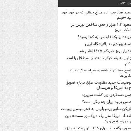
ن اخبار
میدرضا رجب زاده مداح جوانی که در خود خود
د +فیلم
صعود ۱۱۲ هزار واحدی شاخص بورس در
لات امروز
رونده یونیک فایننس به کجا رسید؟
مله پهپادی به پالایشگاه لیبی
ایای روز خبرنگار ۱۴۰۵ اعلام شد
ز این به بعد دیگر نامه‌های استقلال را امضا
کنم
اسخ معنادار هوافضای سپاه به تهدیدات
کایی‌ها
وضیحات جدید مقاومت عراق درباره تعویق
 به آمریکا و عربستان
من دستگردی زیر کشت نمی‌رود
دس بزنید ایران چه رنگی است؟
ازیکن سابق پرسپولیس به فجرسپاسی پیوست
انه‌تا: آمریکا مثل یک «بوکسور مست» بین
ن و روسیه می‌دود
ور برگه جلب برای ۱۴۸ متهم متخلف ارزی