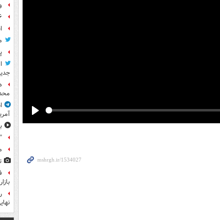
و
۶ فوتی و ۵ مصدوم بر ا
ا
م
پ
ا
جدید
ه
محدو
ا
آمری
Play
ب
"
م
ت
ف
بازا
نهای