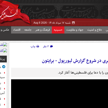
شنبه ۱۷ مرداد ۱۴۰۵ -
Aug 8 2026
ی
دفاع و امنیت
جهاد و مقاومت
حسینیه
فرهنگ و هنر
جامعه
اقتصاد
عکس و ف
۲ نظر
چاپ
پربا
 در شروع گزارش لیورپول - برایتون
ش
ن را با دعا برای فلسطینی‌ها آغاز کرد.
د
سیده
ب
آمر
ف
ت