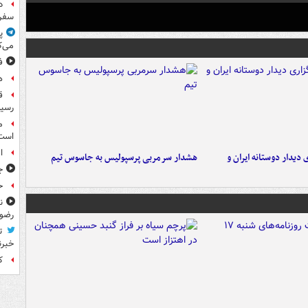
د
سفر 
پ
می‌ک
ف
ه
رسید
م
است
ا
 دیدار دوستانه ایران و
هشدار سرمربی پرسپولیس به جاسوس تیم
ج
حوا
ن
رضو
ت
خبرن
کا