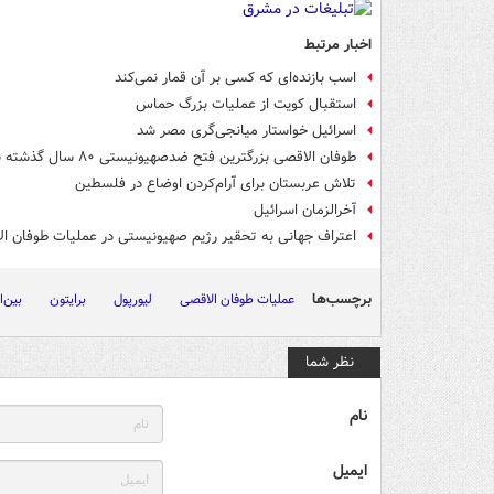
اخبار مرتبط
اسب بازنده‌ای که کسی بر آن قمار نمی‌کند
استقبال کویت از عملیات بزرگ حماس
اسرائیل خواستار میانجی‌گری مصر شد
طوفان الاقصی بزرگترین فتح ضدصهیونیستی ۸۰ سال گذشته بوده است/ طوفانی بنیان برافکن بر لانه عنکبوت وزیدن گرفته است
تلاش عربستان برای آرام‌کردن اوضاع در فلسطین
آخرالزمان اسرائیل
اعتراف جهانی به تحقیر رژیم صهیونیستی در عملیات طوفان ا
برچسب‌ها
عملیات طوفان الاقصی
لیورپول
برایتون
بین‌
نظر شما
نام
ایمیل