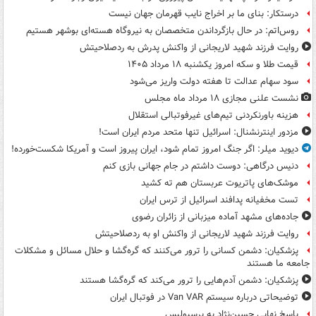
درستکار: بنای ما بر اخراج نایب قهرمان جهان نیست
روس‌اتم: در حال بازگرداندن متخصصان به نیروگاه هسته‌ای بوشهر هستیم
روایت فرزند شهید لاریجانی از واکنش پدرش به ردصلاحیتش
قیمت طلا و سکه امروز یکشنبه ۱۸ مرداد ۱۴۰۵
سود سهام عدالت تا هفته دولت واریز می‌شود
نشست علنی مجازی ۱۸ مرداد ماه مجلس
هزینه باورنکردنی تیم‌های غیرفوتبالی استقلال
مزدور اینترنشنال: اسرائیل تنها متحد مردم ایران است!
دیوید میلر: اگر جنگ امروز تمام شود، ایران پیروز است و آمریکا شکست‌خورده!
دنیس درگاهی: دوست داشتم در جام جهانی بازی کنم
موشک‌های پاتریوت عربستان هم ته‌ کشید
تست مخفیانه پدافند اسرائیل از ترس ایران
جاده‌های مشهد آماده میزبانی از زائران رضوی
روایت فرزند شهید لاریجانی از واکنش او به ردصلاحیتش
پزشکیان: دشمن کسانی را ترور می‌کنند که گره‌گشا و حلال مسائل و مشکلات
جامعه ما هستند
پزشکیان: دشمن آدم‌هایی را ترور می‌کند که گره‌گشا هستند
توضیحاتی درباره سیستم Van VAR در فوتبال ایران
پاسخ نهایی حسین‌نژاد به پرسپولیس