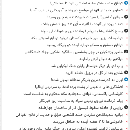
توافق مکه بیشتر جنبه نمایشی دارد تا عملیاتی!
تصاویر جدید از انهدام مواضع نیروهای آمریکایی در غرب آسیا
طوفان "دلفین" با سرعت خیره‌کننده به چین رسید!
تعداد روزهای آلوده با آلاینده اُزن ۲۷ روز کاهش یافت
پاسخ کاشانی‌ها به پیام فرمانده نیروی هوافضای سپاه
توضیحات وزیر امور خارجه پاکستان درباره توافق امنیتی مکه
توافق دمشق و مسکو درباره آینده دو پایگاه روسیه
حضور پزشکیان در چهل‌وششمین سالگرد تشکیل جهاد دانشگاهی
تراکتور به دنبال آرش رضاوند
پاپ لئو بار دیگر خواستار پایان جنگ اوکراین شد
شادی بعد از گل در برزیل حادثه آفرید!
ایران به قدرتمندترین بازیگرِ منطقه تبدیل شده!
افشاگری‌های مالدینی از پشت پرده انتخاب سرمربی ایتالیا
کارشناس پاکستانی: توافق سه‌جانبه مکه محکوم به شکست است
پیام فرمانده نیروی زمینی سپاه به مناسبت روز خبرنگار
روایتی از حادثه سقوط کپسول گاز از ساختمان چهارطبقه
بیانیه شدیداللحن سازمان حشد الشعبی عراق و حمایت از فالح الفیاض
خاموشی‌ها تا ۲ هفته آینده به حداقل می‌رسد
مرشایمر: ترامپ فهمیده امکان پیروزی در جنگ علیه ایران وجود ندارد