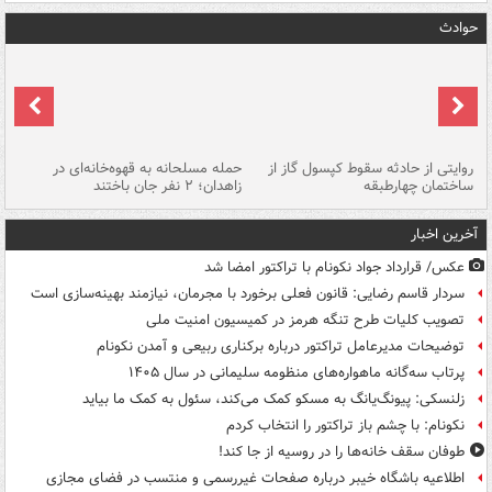
حوادث
روایتی از حادثه سقوط کپسول گاز از
حمله مسلحانه به قهوه‌خانه‌ای در
عا
ساختمان چهارطبقه
زاهدان؛ ۲ نفر جان باختند
دس
آخرین اخبار
عکس/ قرارداد جواد نکونام با تراکتور امضا شد
سردار قاسم رضایی: قانون فعلی برخورد با مجرمان، نیازمند بهینه‌سازی است
تصویب کلیات طرح تنگه هرمز در کمیسیون امنیت ملی
توضیحات مدیرعامل تراکتور درباره برکناری ربیعی و آمدن نکونام
پرتاب سه‌گانه ماهواره‌های منظومه سلیمانی در سال ۱۴۰۵
زلنسکی: پیونگ‌یانگ به مسکو کمک می‌کند، سئول به کمک ما بیاید
نکونام: با چشم باز تراکتور را انتخاب کردم
طوفان سقف خانه‌ها را در روسیه از جا ‌کند!
اطلاعیه باشگاه خیبر درباره صفحات غیررسمی و منتسب در فضای مجازی