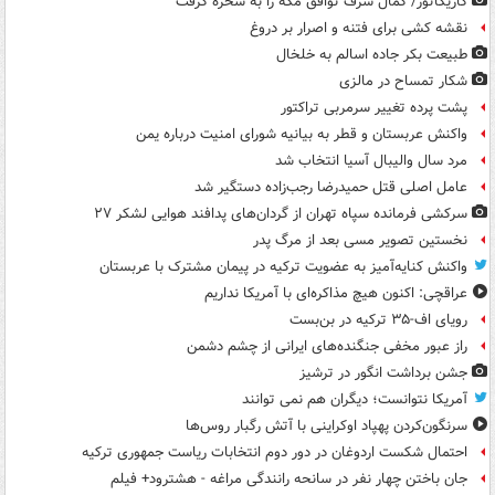
کاریکاتور/ کمال شرف توافق مکه را به سخره گرفت
نقشه کشی برای فتنه و اصرار بر دروغ
طبیعت بکر جاده اسالم به خلخال
شکار تمساح در مالزی
پشت پرده تغییر سرمربی تراکتور
واکنش عربستان و قطر به بیانیه شورای امنیت درباره یمن
مرد سال والیبال آسیا انتخاب شد
عامل اصلی قتل حمیدرضا رجب‌زاده دستگیر شد
سرکشی فرمانده سپاه تهران از گردان‌های پدافند هوایی لشکر ۲۷
نخستین تصویر مسی بعد از مرگ پدر
واکنش کنایه‌آمیز به عضویت ترکیه در پیمان مشترک با عربستان
عراقچی: اکنون هیچ مذاکره‌ای با آمریکا نداریم
رویای اف-۳۵ ترکیه در بن‌بست
راز عبور مخفی جنگنده‌های ایرانی از چشم دشمن
جشن برداشت انگور در ترشیز
آمریکا نتوانست؛ دیگران هم نمی توانند
سرنگون‌کردن پهپاد اوکراینی با آتش رگبار روس‌ها
احتمال شکست اردوغان در دور دوم انتخابات ریاست جمهوری ترکیه
جان باختن چهار نفر در سانحه رانندگی مراغه - هشترود+ فیلم