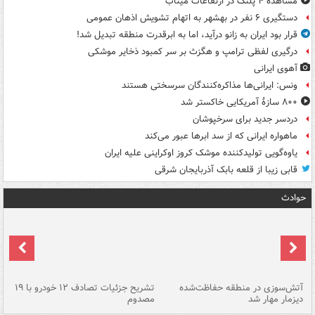
مشاهده ۴ پلنگ در ارتفاعات میناب
دستگیری ۶ نفر در بهشهر به اتهام تشویش اذهان عمومی
قرار بود ایران به زانو درآید، اما به ابرقدرت منطقه تبدیل شد!
درگیری لفظی ترامپ و هگزث بر سر کمبود ذخایر موشکی
آهوی ایرانی
ونس: ایرانی‌ها مذاکره‌کنندگان سرسختی هستند
۸۰۰ سازۀ آمریکایی خاکستر شد
دردسر جدید برای سرخپوشان
ماهواره ایرانی که از سد ابرها عبور می‌کند
یاوه‌گویی تولیدکننده موشک کروز اوکراینی علیه ایران
قابی زیبا از قلعه بابک آذربایجان شرقی
حوادث
تصادف مرگبار در محور اهواز–شوش ۲
آتش‌سوزی در منطقه حفاظت‌شده
تشریح جزئیات تصادف ۱۲ خودرو با ۱۹
پا
دیزمار مهار شد
مصدوم