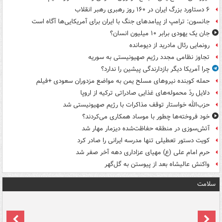
۶ دستاورد بزرگ ایران در ۱۶۰ روز رهبری رهبر انقلاب
جانسون: ترامپ از پیامدهای جنگ با ایران برای آمریکایی‌ها آگاه است
جان یک یهودی برابر ۱۰ میلیون انسان؟
رونمایی رئال مادرید از دیومانده
تجاوز نظامی مجدد رژیم صهیونیستی به سوریه
چرا آمریکا دیگر بازدارندگی پیشین را ندارد؟
حمله کوبنده نیروهای مسلح یمن به مواضع مزدوران سعودی +فیلم
دلایل ردّ محموله‌های غذایی صادراتی ترکیه از اروپا
حزب‌الله خواستار توقف مذاکرات با رژیم صهیونیستی شد
خود فروخته‌ها چطور با موساد همکاری می‌کردند؟
آتش‌سوزی در منطقه حفاظت‌شده دیزمار مهار شد
کویت دستور تعطیلی تنها مدرسه ایرانی را صادر کرد
حرم امام علی (ع) مهیای عزاداری دهه آخر صفر شد
واکنش عالیشاه بعد از پیوستن به گل‌گهر
سلامت