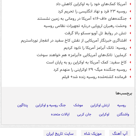
آمریکا کمک‌های خود را به اوکراین کاهش داد
روسیه ۲۳ فرد و نهاد انگلیسی را تحریم کرد
جنگنده‌های «اف-۱۶» آمریکا در رومانی به زمین نشستند
وحشت رهبران اروپایی درباره تجهیزات نظامی روسیه
تنش در روابط تل آویو-مسکو بالا گرفت
افشاگری خبرنگار آمریکایی از نقش کاخ سفید در انفجار نورداستریم
روسیه: تانک آبرامز آمریکا را نابود کردیم
کرملین: تانک‌های آمریکایی «آبرامز» هم خواهند سوخت
کاخ سفید: کمک آمریکا به اوکراین رو به پایان است
روسیه جنگنده میگ- ۲۹ اوکراینی را منهدم کرد
فرمانده کشته‌شده روسیه زنده شد+ فیلم
برچسب‌ها
روسیه
ارتش اوکراین
موشک
جنگ روسیه و اوکراین
پنتاگون
واشنگتن
اوکراین
جان کربی
ایالات متحده
آپ آهنگ
موزیک شاه
سایت تاریخ ایران