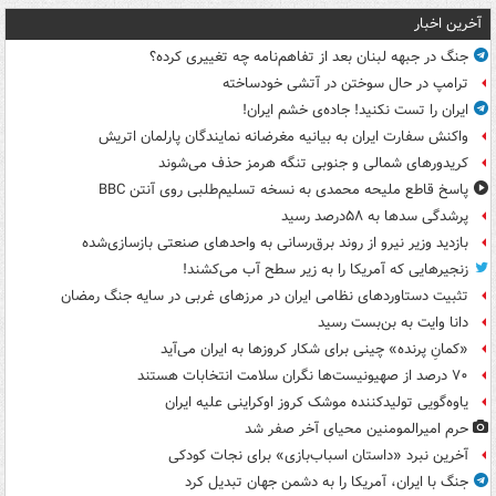
آخرین اخبار
جنگ در جبهه لبنان بعد از تفاهم‌نامه چه تغییری کرده؟
ترامپ در حال سوختن در آتشی خودساخته
ایران را تست نکنید! جاده‌ی خشم ایران!
واکنش سفارت ایران به بیانیه مغرضانه نمایندگان پارلمان اتریش
کریدورهای شمالی و جنوبی تنگه هرمز حذف می‌شوند
پاسخ قاطع ملیحه محمدی به نسخه تسلیم‌طلبی روی آنتن BBC
پرشدگی سدها به ۵۸درصد رسید
بازدید وزیر نیرو از روند برق‌رسانی به واحدهای صنعتی بازسازی‌شده
زنجیرهایی که آمریکا را به زیر سطح آب می‌کشند!
تثبیت دستاوردهای نظامی ایران در مرزهای غربی در سایه جنگ رمضان
دانا وایت به بن‌بست رسید
«کمانِ پرنده» چینی برای شکار کروزها به ایران می‌آید
۷۰ درصد از صهیونیست‌ها نگران سلامت انتخابات هستند
یاوه‌گویی تولیدکننده موشک کروز اوکراینی علیه ایران
حرم امیرالمومنین محیای آخر صفر شد
آخرین نبرد «داستان اسباب‌بازی» برای نجات کودکی
جنگ با ایران، آمریکا را به دشمن جهان تبدیل کرد