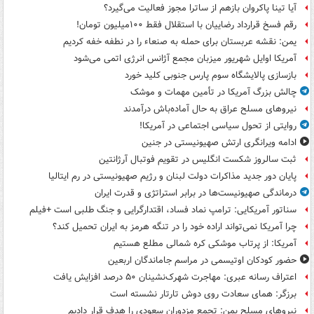
آیا تینا پاکروان بازهم از ساترا مجوز فعالیت می‌گیرد؟
رقم فسخ قرارداد رضاییان با استقلال فقط ۱۰۰میلیون تومان!
یمن: نقشه عربستان برای حمله به صنعاء را در نطفه خفه کردیم
آمریکا اوایل شهریور میزبان مجمع آژانس انرژی اتمی می‌شود
بازسازی پالایشگاه سوم پارس جنوبی کلید خورد
چالش بزرگ آمریکا در تأمین مهمات و موشک
نیروهای مسلح عراق به حال آماده‌باش درآمدند
روایتی از تحول سیاسی اجتماعی در آمریکا!
ادامه ویرانگری ارتش صهیونیستی در جنین
ثبت سالروز شکست انگلیس در تقویم فوتبال آرژانتین
پایان دور جدید مذاکرات دولت لبنان و رژیم صهیونیستی در رم ایتالیا
درماندگی صهیونیست‌ها در برابر استراتژی و قدرت ایران
سناتور آمریکایی: ترامپ نماد فساد، اقتدارگرایی و جنگ طلبی است +فیلم
چرا آمریکا نمی‌تواند اراده خود را در تنگه هرمز به ایران تحمیل کند؟
آمریکا: از پرتاب موشکی کره شمالی مطلع هستیم
حضور کودکان اوتیسمی در مراسم جاماندگان اربعین
اعتراف رسانه عبری: مهاجرت شهرک‌نشینان ۵۰ درصد افزایش یافت
برزگر: همای سعادت روی دوش تارتار نشسته است
نیروهای مسلح یمن: تجمع مزدوران سعودی را هدف قرار دادیم