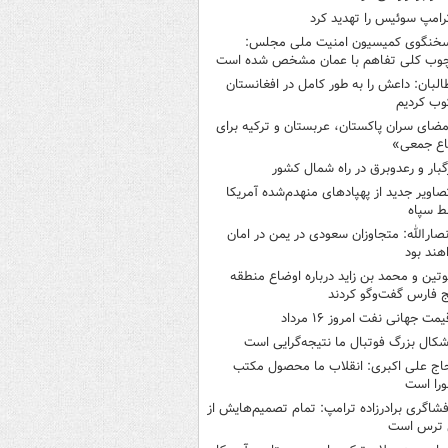
رامپ سوئیس را تهدید کرد
خنگوی کمیسیون امنیت ملی مجلس:
چوب کلی تفاهم با عمان مشخص شده است
البان: داعش را به طور کامل در افغانستان
ب کردیم
مضای سران پاکستان، عربستان و ترکیه برای
اع جمعی»
گبار و رعدوبرق در راه شمال کشور
صاویر جدید از پهپادهای منهدم‌شده آمریکا
ط سپاه
نصارالله: متجاوزان سعودی در یمن در امان
هند بود
وتین و محمد بن زاید درباره اوضاع منطقه
 فارس گفت‌وگو کردند
یمت جهانی نفت امروز ۱۶ مرداد
شکال بزرگ فوتبال ما نتیجه‌گرایی است
اج علی اکبری: انقلاب ما محصول مکتب
را است
فشاگری برادرزاده ترامپ: تمام تصمیم‌هایش از
 ترس است