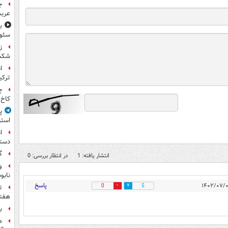
ج
عربس
سئوت
ز
شکس
ا
ترکی
چ
کاخ 
پ
استر
ا
دستی
گ
انتشار یافته: 1
در انتظار بررسی: 0
و
نابو
پاسخ
0
5
ت
هفته
ب
ه