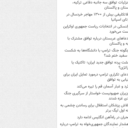
زئیات توافق سه جانبه دفاعی ترکیه،
تان و پاکستان
بلاتکلیفی بیش از ۱۳۰۰ مهاجر خردسال در
ای اسپانیا
لنسکی در انتخابات ریاست جمهوری اوکراین
ت می‌خورد
دعاهای عربستان درباره توافق مشترک با
ه و پاکستان
گونه جنگ ترامپ با دانشگاه‌ها به شکست
سفید ختم شد؟
شت پرده توافق جدید ایران؛ تاکتیک یا
اتژی؟
دعای تکراری ترامپ درمورد تمایل ایران برای
ابی به توافق
رد و غبار آسمان قم را تیره می‌کند
زیران صهیونیست خواستار از سرگیری جنگ
دی غزه شدند
لاش پزشکان استقلال برای رساندن چشمی به
 اول لیگ برتر
حران در راه‌آهن انگلیس ادامه دارد
شدار نمایندگان جمهوری‌خواه به ترامپ درباره