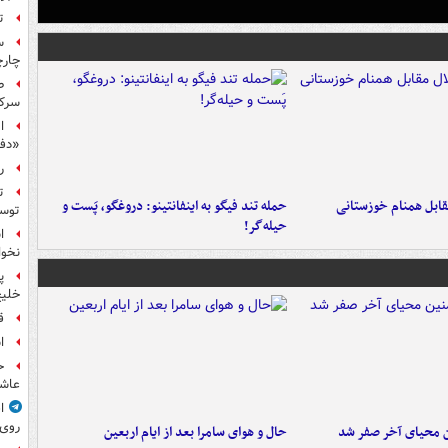
ت
س
چار
ط
سرکو
ا
«دف
ر
ت
قابل همنام خوزستانی
حمله تند فیگو به اینفانتینو: دروغگو، پَست‌ و
توس
حیله‌گر!
ا
نخوا
پ
خلیج
ق
ا
ح
عاشو
ا
روی
ن محیای آخر صفر شد
حال و هوای سامرا بعد از ایام اربعین