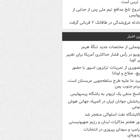
 ترس است
روع تلخ مدافع تیم ملی پس از جدایی از
پولیس
ادثه غرق‌شدگی در طاقانک ۲ قربانی گرفت
ن اخبار
ونمایی از مختصات جدید تنگۀ هرمز
وبیو در رأس فشار حداکثری آمریکا برای تغییر
 کوبا
صویری از تمرینات ترابزون اسپور با حضور
چ، صلاح و اونانا
برد ما علیه طرح سلطه‌جویی عربستان است،
ردم جنوب یمن
اسخ منفی یک لزیونر به باشگاه پرسپولیس
رخشش جوانان ایران در المپیاد جهانی هوش
وعی
الایشگاه نفت اسلواکی منفجر شد
ور هفتم مذاکرات لبنان و رژیم صهیونیستی
رامپ و سودای پیروزی در انتخابات
‌دوره‌ای