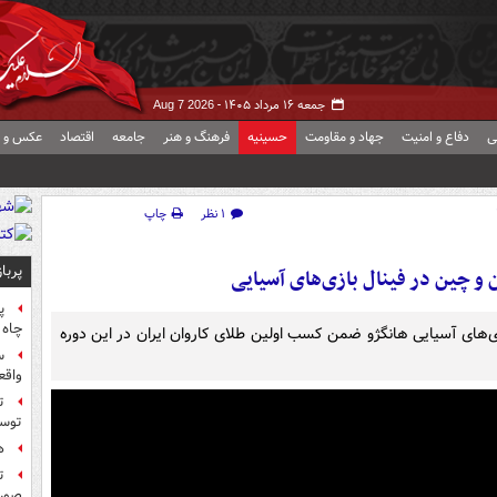
جمعه ۱۶ مرداد ۱۴۰۵ -
Aug 7 2026
ی
دفاع و امنیت
جهاد و مقاومت
حسینیه
فرهنگ و هنر
جامعه
اقتصاد
عکس و ف
۱ نظر
چاپ
پربا
ن و چین در فینال بازی‌های آسیایی
پ
چاه 
۳ بر یک چین در فینال بازی‌های آسیایی هانگژو ضمن کسب اولین طلای کاروان ایران در این دوره
س
واقع
ت
توس
ه
ت
صورت