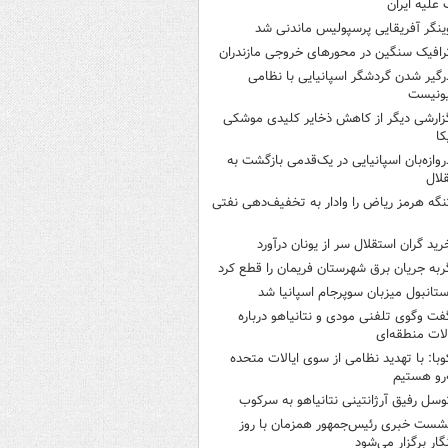
علیه ایران
ینگر آفریقایی پرسپولیس ماندنی شد
رافیک سنگین در محورهای خروجی مازندران
رگیر شدن گردشگر اسپانیایی با نظامی
ونیست
زارشی دیگر از کاهش ذخایر کلیدی موشکی
کا
روازه‌بان اسپانیایی در یک‌قدمی بازگشت به
لال
نگه هرمز ریاض را وادار به تخفیف‌دهی نفتی
رید گران استقلال سر از یونان درآورد
ربه جریان برق شهرستان فریمان را قطع کرد
ستانبول میزبان سوپرجام اسپانیا شد
فت وگوی تلفنی مودی و نتانیاهو درباره
ات منطقه‌ای
وبا: با تهدید نظامی از سوی ایالات متحده
‌رو هستیم
وسل رفیق آرژانتینی نتانیاهو به سرکوب
شست خبری رئیس‌جمهور همزمان با روز
گار برگزار می‌شود