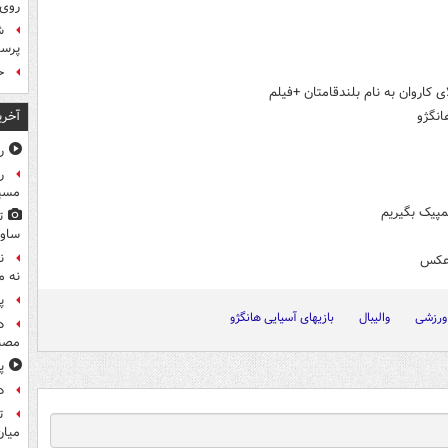
روی
ش
پرس
ح
ی کاروان به نام بلندقامتان +فیلم
آخری
انگژو
ر
ر
مسیر
لمپیک بگیریم
ت
ساوی
ن
+عکس
نه م
پ
ورزشی
والیبال
بازیهای آسیایی هانگژو
د
مصن
پ
د
ت
میان