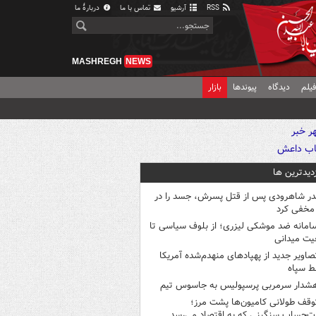
RSS
آرشیو
تماس با ما
دربارهٔ ما
MASHREGH
NEWS
یلم
دیدگاه
پیوندها
بازار
زدیدترین ها
در شاهرودی پس از قتل پسرش، جسد را در
مخفی کرد
امانه ضد موشکی لیزری؛ از بلوف سیاسی تا
یت میدانی
صاویر جدید از پهپادهای منهدم‌شده آمریکا
ط سپاه
شدار سرمربی پرسپولیس به جاسوس تیم
وقف طولانی کامیون‌ها پشت مرز؛
‌حساب سنگینی که به اقتصاد می‌رسد