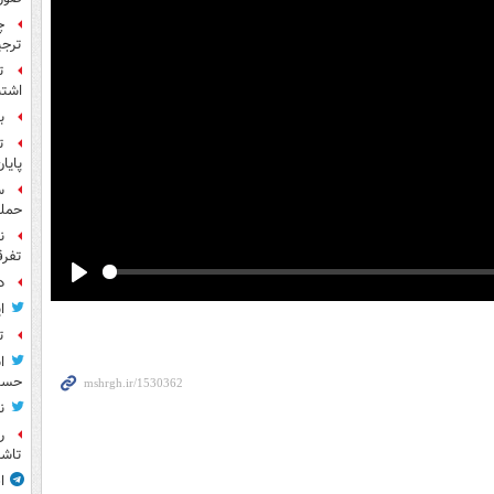
چ
ترجی
ت
اشتب
بر
ت
پایا
حمله
ن
تفرق
د
Play
ا
ت
ا
حسی
ن
ر
تاش
ا