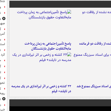
جنگ 
و
ت
د
صهی
گ
آمری
د
ه از رفاقت دو فرمانده‌
پاسخ تأمین‌اجتماعی به زمان پرداخت
استق
مابه‌التفاوت حقوق بازنشستگان
ت
کرد
خ
گ
ا
گ
تحول
ای اسناد سبزرنگ ممنوع شد
۲۲ کشته و زخمی بر اثر تیراندازی در یک مدرسه
ک
در تایلند+ فیلم
روبه
ت
ن
خبرن