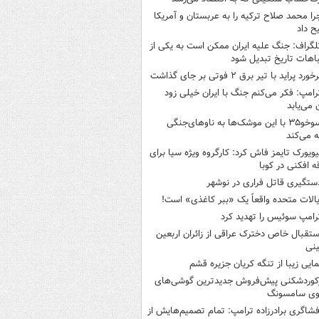
را محمد صلاح ترکیه را به عربستان و آمریکا
ح داد
لگراف: جنگ علیه ایران ممکن است به یکی از
اهات تاریخ تبدیل شود
خورد پراید با تیر برق ۲ فوتی بر جای گذاشت
رامپ: فکر می‌کنم جنگ با ایران خیلی زود
ن می‌یابد
سوخو۳۵ با این موشک‌ها به ناوهای‌جنگی
 می‌کند
یویورک تایمز فاش کرد: کارگروه ویژه سیا برای
ه افکنی در کوبا
ستگیری قاتل فراری در نوشهر
یالات متحده واقعاً یک «ببر کاغذی» است!
رامپ سوئیس را تهدید کرد
ستقبال خاص دخترک عراقی از زائران اربعین
نی
مایی زیبا از تنگه کریان جزیره قشم
کوردشکنی پیش‌فروش جدیدترین گوشی‌های
وی سامسونگ
فشاگری برادرزاده ترامپ: تمام تصمیم‌هایش از