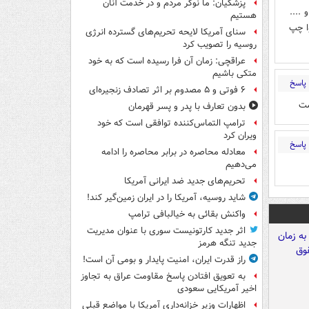
پزشکیان: ما نوکر مردم و در خدمت آنان
....
هستیم
ا چپ
سنای آمریکا لایحه تحریم‌های گسترده انرژی
روسیه را تصویب کرد
عراقچی: زمان آن فرا رسیده است که به خود
متکی باشیم
پاسخ
۶ فوتی و ۵ مصدوم بر اثر تصادف زنجیره‌ای
ست
بدون تعارف با پدر و پسر قهرمان
ترامپ التماس‌کننده توافقی است که خود
ویران کرد
پاسخ
معادله محاصره در برابر محاصره را ادامه
می‌دهیم
تحریم‌های جدید ضد ایرانی آمریکا
شاید روسیه، آمریکا را در ایران زمین‌گیر کند!
واکنش بقائی به خیالبافی ترامپ
اثر جدید کارتونیست سوری با عنوان مدیریت
جدید تنگه هرمز
راز قدرت ایران، امنیت پایدار و بومی آن است!
به تعویق افتادن پاسخ مقاومت عراق به تجاوز
اخیر آمریکایی سعودی
اظهارات وزیر خزانه‌داری آمریکا با مواضع قبلی