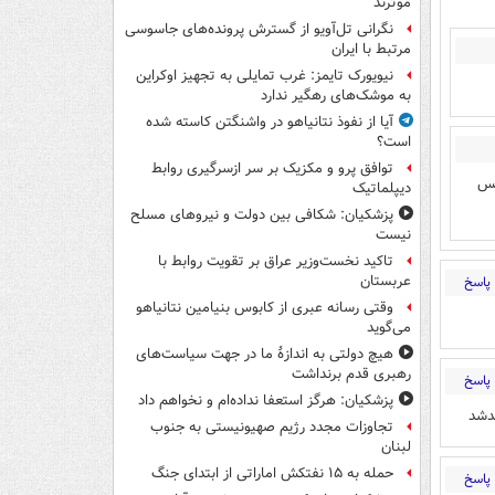
موثرند
نگرانی تل‌آویو از گسترش پرونده‌های جاسوسی
مرتبط با ایران
نیویورک تایمز: غرب تمایلی به تجهیز اوکراین
به موشک‌های رهگیر ندارد
آیا از نفوذ نتانیاهو در واشنگتن کاسته شده
است؟
توافق پرو و مکزیک بر سر ازسرگیری روابط
پس
دیپلماتیک
پزشکیان: شکافی بین دولت و نیروهای مسلح
نیست
تاکید نخست‌وزیر عراق بر تقویت روابط با
عربستان
پاسخ
وقتی رسانه عبری از کابوس بنیامین نتانیاهو
می‌گوید
هیچ دولتی به اندازۀ ما در جهت سیاست‌های
رهبری قدم برنداشت
پاسخ
پزشکیان: هرگز استعفا نداده‌ام و نخواهم داد
دشد
تجاوزات مجدد رژیم صهیونیستی به جنوب
لبنان
حمله به ۱۵ نفتکش‌ اماراتی از ابتدای جنگ
پاسخ