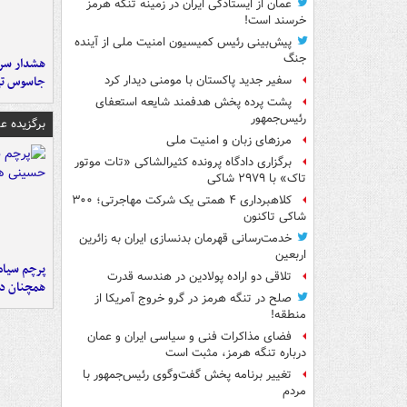
عمان از ایستادگی ایران در زمینه تنگه هرمز
خرسند است!
پیش‌بینی رئیس کمیسیون امنیت ملی از آینده
جنگ
هشدار سرم
جاسوس تی
سفیر جدید پاکستان با مومنی دیدار کرد
پشت پرده پخش هدفمند شایعه استعفای
رئیس‌جمهور
برگزیده 
مرزهای زبان و امنیت ملی
برگزاری دادگاه پرونده کثیرالشاکی «تات موتور
تاک» با ۲۹۷۹ شاکی
کلاهبرداری ۴ همتی یک شرکت مهاجرتی؛ ۳۰۰
شاکی تاکنون
خدمت‌رسانی قهرمان بدنسازی ایران به زائرین
اربعین
پرچم سیاه
تلاقی دو اراده پولادین در هندسه قدرت
همچنان در
صلح در تنگه هرمز در گرو خروج آمریکا از
منطقه!
فضای مذاکرات فنی و سیاسی ایران و عمان
درباره تنگه هرمز، مثبت است
تغییر برنامه پخش گفت‌وگوی رئیس‌جمهور با
مردم