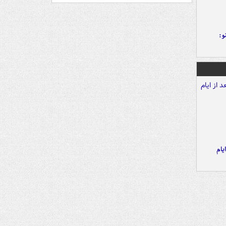
و:
یام