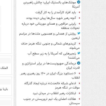
موشک‌های بالستیک ایران؛ چالش راهبردی
آمریکا
باید افراد کارآمدتر را به کار گرفت
آنچه رهبر شهید سال‌ها پیش دیده بودند
رایزنی عراقچی و همتای موریتانی خود درباره
تحولات منطقه
روایتی از همدلی و همسویی ملت‌ها در مراسم
اربعین
کریدورهای شمالی و جنوبی تنگه هرمز حذف
می‌شوند
زنجیرهایی که آمریکا را به زیر سطح آب
می‌کشند!
درماندگی صهیونیست‌ها در برابر استراتژی و
الملک ا
قدرت ایران
۶ دستاورد بزرگ ایران در ۱۶۰ روز رهبری رهبر
انقلاب
ادعای شبکه «الحدث» درباره ایجاد گذرگاه
موقت در تنگه هرمز
باربا 
ابتکارات رهبر انقلاب در میدان نبرد
هلاکت اعضای یک تیم تروریستی در جنوب
سیستان