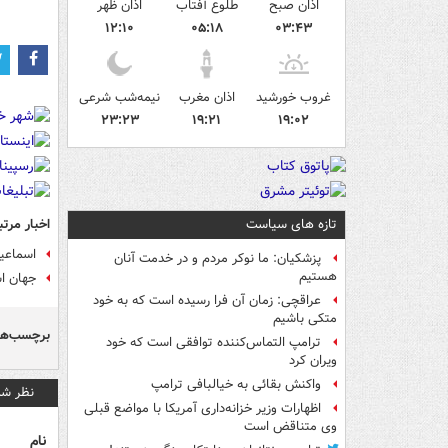
اذان صبح
طلوع آفتاب
اذان ظهر
۱۲:۱۰
۰۵:۱۸
۰۳:۴۳
غروب خورشید
اذان مغرب
نیمه‌شب شرعی
۲۳:۲۳
۱۹:۲۱
۱۹:۰۲
اخبار مرتب
تازه های سیاست
اسماعیل
پزشکیان: ما نوکر مردم و در خدمت آنان
هستیم
جهان ا
عراقچی: زمان آن فرا رسیده است که به خود
متکی باشیم
برچسب‌ها
ترامپ التماس‌کننده توافقی است که خود
ویران کرد
واکنش بقائی به خیالبافی ترامپ
نظر شم
اظهارات وزیر خزانه‌داری آمریکا با مواضع قبلی
وی متناقض است
نام