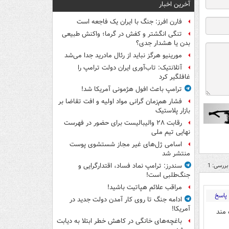
آخرین اخبار
فارن افرز: جنگ با ایران یک فاجعه است
تنگی انگشتر و کفش در گرما؛ واکنش طبیعی
بدن یا هشدار جدی؟
مورینیو هرگز نباید از رئال مادرید جدا می‌شد
آتلانتیک: تاب‌آوری ایران دولت ترامپ را
غافلگیر کرد
ترامپ باعث افول هژمونی آمریکا شد!
فشار هم‌زمان گرانی مواد اولیه و افت تقاضا بر
بازار پلاستیک
رقابت ۲۸ والیبالیست برای حضور در فهرست
نهایی تیم ملی
اسامی ژل‌های غیر مجاز شستشوی پوست
منتشر شد
بررسی: 1
سندرز: ترامپ نماد فساد، اقتدارگرایی و
جنگ‌طلبی است!
مراقب علائم هپاتیت باشید!
پاسخ
ادامه جنگ تا روی کار آمدن دولت جدید در
آمریکا!
 مند
باغچه‌های خانگی در کاهش خطر ابتلا به دیابت