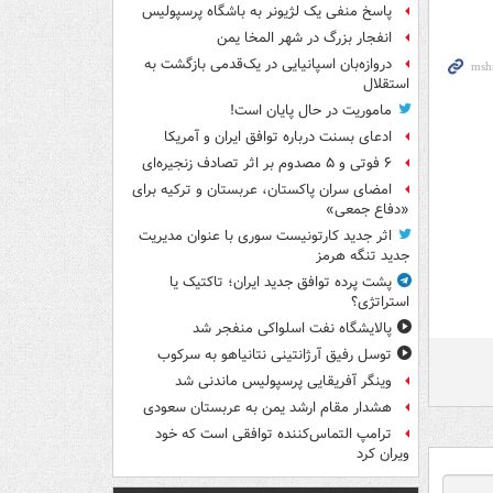
پاسخ منفی یک لژیونر به باشگاه پرسپولیس
انفجار بزرگ در شهر المخا یمن
دروازه‌بان اسپانیایی در یک‌قدمی بازگشت به
استقلال
ماموریت در حال پایان است!
ادعای بسنت درباره توافق ایران و آمریکا
۶ فوتی و ۵ مصدوم بر اثر تصادف زنجیره‌ای
امضای سران پاکستان، عربستان و ترکیه برای
«دفاع جمعی»
اثر جدید کارتونیست سوری با عنوان مدیریت
جدید تنگه هرمز
پشت پرده توافق جدید ایران؛ تاکتیک یا
استراتژی؟
پالایشگاه نفت اسلواکی منفجر شد
توسل رفیق آرژانتینی نتانیاهو به سرکوب
وینگر آفریقایی پرسپولیس ماندنی شد
هشدار مقام ارشد یمن به عربستان سعودی
ترامپ التماس‌کننده توافقی است که خود
ویران کرد