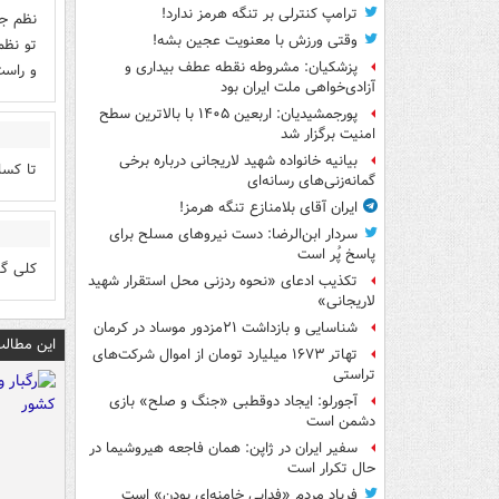
ترامپ کنترلی بر تنگه هرمز ندارد!
نظم جه
وقتی ورزش با معنویت عجین بشه!
تو نظم
پزشکیان: مشروطه نقطه عطف بیداری و
و راست
آزادی‌خواهی ملت ایران بود
پورجمشیدیان: اربعین ۱۴۰۵ با بالاترین سطح
امنیت برگزار شد
بیانیه خانواده شهید لاریجانی درباره برخی
تا کسا
گمانه‌زنی‌های رسانه‌ای
ایران آقای بلامنازع تنگه هرمز!
سردار ابن‌الرضا: دست نیروهای مسلح برای
پاسخ پُر است
کلی گو
تکذیب ادعای «نحوه ردزنی محل استقرار شهید
لاریجانی»
شناسایی و بازداشت ۲۱مزدور موساد در کرمان
این مطالب
تهاتر ۱۶۷۳ میلیارد تومان از اموال شرکت‌های
تراستی
آجورلو: ایجاد دوقطبی «جنگ و صلح‌» بازی
دشمن است
سفیر ایران در ژاپن: همان فاجعه هیروشیما در
حال تکرار است
فریاد مردم «فدایی خامنه‌ای بودن» است