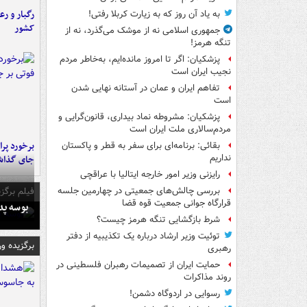
رگبار و رع
به یاد آن روز که به زیارت کربلا رفتی!
کشور
جمهوری اسلامی نه از موشک می‌گذرد، نه از
تنگه هرمز!
پزشکیان: اگر تا امروز مانده‌ایم، به‌خاطر مردم
نجیب ایران است
تفاهم ایران و عمان در آستانه نهایی شدن
است
پزشکیان: مشروطه نماد بیداری، قانون‌گرایی و
مردم‌سالاری ملت ایران است
بقائی: برنامه‌ای برای سفر به قطر و پاکستان
نداریم
جای گذا
رایزنی وزیر امور خارجه ایتالیا با عراقچی
فیلم برگزی
بررسی چالش‌های جمعیتی در چهارمین جلسه
قرارگاه جوانی جمعیت قوه قضا
بوسه‌ پ
شرط بازگشایی تنگه هرمز چیست؟
توئیت وزیر ارشاد درباره یک تکذیبیه از دفتر
برگزیده و
رهبری
حمایت ایران از تصمیمات رهبران فلسطینی در
روند مذاکرات
رسوایی در اردوگاه دشمن!