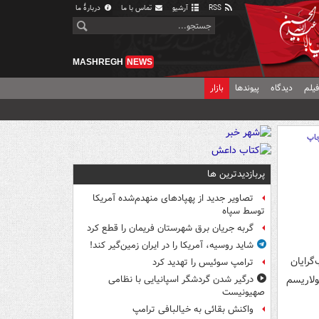
RSS
آرشیو
تماس با ما
دربارهٔ ما
MASHREGH
NEWS
یلم
دیدگاه
پیوندها
بازار
اپ
پربازدیدترین ها
تصاویر جدید از پهپادهای منهدم‌شده آمریکا
توسط سپاه
گربه جریان برق شهرستان فریمان را قطع کرد
شاید روسیه، آمریکا را در ایران زمین‌گیر کند!
گرایان
ترامپ سوئیس را تهدید کرد
ولاریسم
درگیر شدن گردشگر اسپانیایی با نظامی
صهیونیست
واکنش بقائی به خیالبافی ترامپ