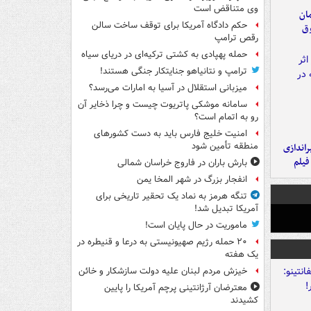
وی متناقض است
مان
حکم دادگاه آمریکا برای توقف ساخت سالن
وق
رقص ترامپ
حمله پهپادی به کشتی ترکیه‌ای در دریای سیاه
ترامپ و نتانیاهو جنایتکار جنگی هستند!
میزبانی استقلال در آسیا به امارات می‌رسد؟
سامانه موشکی پاتریوت چیست و چرا ذخایر آن
رو به اتمام است؟
امنیت خلیج فارس باید به دست کشورهای
منطقه تأمین شود
یراندازی
فیلم
بارش باران در فاروج خراسان شمالی
انفجار بزرگ در شهر المخا یمن
تنگه هرمز به نماد یک تحقیر تاریخی برای
آمریکا تبدیل شد!
ماموریت در حال پایان است!
۲۰ حمله رژیم صهیونیستی به درعا و قنیطره در
یک هفته
خیزش مردم لبنان علیه دولت سازشکار و خائن
معترضان آرژانتینی پرچم آمریکا را پایین
کشیدند