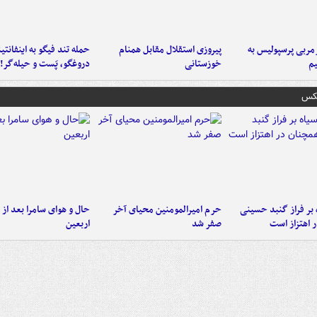
ربی پرسپولیس به
پیروزی استقلال مقابل همنام
حمله تند فیگو به اینفانتین
م
خوزستانی
دروغگو، پَست‌ و حیله‌گر!
عکس
 بر فراز گنبد حسینی
حرم امیرالمومنین محیای آخر
حال و هوای سامرا بعد از ا
 اهتزاز است
صفر شد
اربعین