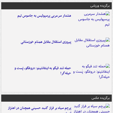
برگزیده ورزشی
هشدار سرمربی پرسپولیس به جاسوس تیم
پیروزی استقلال مقابل همنام خوزستانی
حمله تند فیگو به اینفانتینو: دروغگو، پَست‌ و
حیله‌گر!
برگزیده عکس
پرچم سیاه بر فراز گنبد حسینی همچنان در اهتزاز