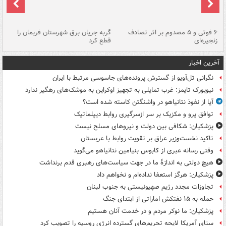
۶ فوتی و ۵ مصدوم بر اثر تصادف
گربه جریان برق شهرستان فریمان را
رگ
زنجیره‌ای
قطع کرد
آخرین اخبار
نگرانی تل‌آویو از گسترش پرونده‌های جاسوسی مرتبط با ایران
نیویورک تایمز: غرب تمایلی به تجهیز اوکراین به موشک‌های رهگیر ندارد
آیا از نفوذ نتانیاهو در واشنگتن کاسته شده است؟
توافق پرو و مکزیک بر سر ازسرگیری روابط دیپلماتیک
پزشکیان: شکافی بین دولت و نیروهای مسلح نیست
تاکید نخست‌وزیر عراق بر تقویت روابط با عربستان
وقتی رسانه عبری از کابوس بنیامین نتانیاهو می‌گوید
هیچ دولتی به اندازۀ ما در جهت سیاست‌های رهبری قدم برنداشت
پزشکیان: هرگز استعفا نداده‌ام و نخواهم داد
تجاوزات مجدد رژیم صهیونیستی به جنوب لبنان
حمله به ۱۵ نفتکش‌ اماراتی از ابتدای جنگ
پزشکیان: ما نوکر مردم و در خدمت آنان هستیم
سنای آمریکا لایحه تحریم‌های گسترده انرژی روسیه را تصویب کرد