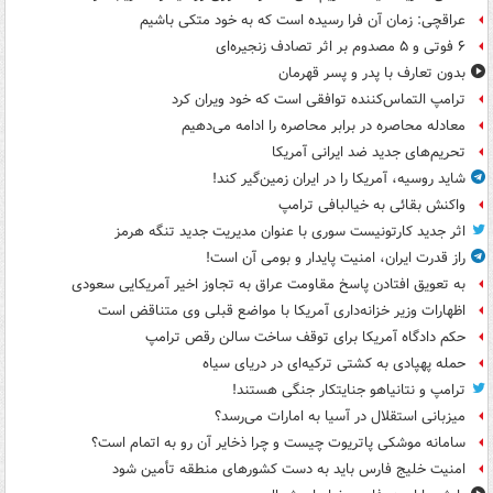
عراقچی: زمان آن فرا رسیده است که به خود متکی باشیم
۶ فوتی و ۵ مصدوم بر اثر تصادف زنجیره‌ای
بدون تعارف با پدر و پسر قهرمان
ترامپ التماس‌کننده توافقی است که خود ویران کرد
معادله محاصره در برابر محاصره را ادامه می‌دهیم
تحریم‌های جدید ضد ایرانی آمریکا
شاید روسیه، آمریکا را در ایران زمین‌گیر کند!
واکنش بقائی به خیالبافی ترامپ
اثر جدید کارتونیست سوری با عنوان مدیریت جدید تنگه هرمز
راز قدرت ایران، امنیت پایدار و بومی آن است!
به تعویق افتادن پاسخ مقاومت عراق به تجاوز اخیر آمریکایی سعودی
اظهارات وزیر خزانه‌داری آمریکا با مواضع قبلی وی متناقض است
حکم دادگاه آمریکا برای توقف ساخت سالن رقص ترامپ
حمله پهپادی به کشتی ترکیه‌ای در دریای سیاه
ترامپ و نتانیاهو جنایتکار جنگی هستند!
میزبانی استقلال در آسیا به امارات می‌رسد؟
سامانه موشکی پاتریوت چیست و چرا ذخایر آن رو به اتمام است؟
امنیت خلیج فارس باید به دست کشورهای منطقه تأمین شود