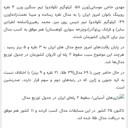
مهدی حاجی موسایی(وزن ۵۸- کیلوگرم تکواندو) تیم سنگین وزن ۴ نفره
رویینگ بانوان امروز ایران را به مدال نقره رسانده و مبینا نعمت‌زاده(وزن
۴۹- کیلوگرم تکواندو) تیم تنیس روی میز، محمد رهبری(اسلحه انفرادی
سابر) و فرانک پرتوآذر(دوچرخه سواری کوهستان) هم موفق به کسب مدال
برنز برای کاروان کشورمان شدند.
در پایان رقابت‌های امروز جمع مدال های ایران به ۳ نقره و ۵ برنز رسید .
هرچند این موضوع سبب سقوط ۲ پله ای کاروان کشورمان در جدول توزیع
مدال‌ها شد.
در حال حاضر چین با ۶۹ مدال(۳۹ طلا، ۲۱ نقره و ۹ برنز) با اختلاف نسبت
به کره جنوبی و ژاپن که در رتبه‌های دوم و سوم قرار دارند، صدرنشین
است.
تاکنون ۲۵ کشور در این مسابقات مدال کسب کردند و ۱۱ کشور هم موفق
به دریافت مدال طلا شده اند.