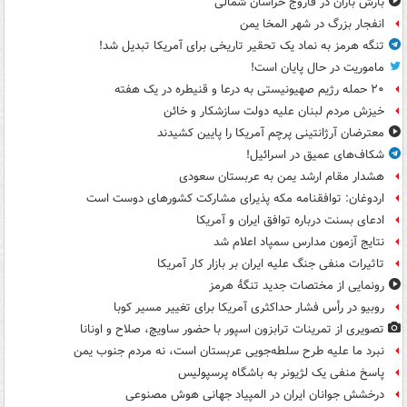
بارش باران در فاروج خراسان شمالی
انفجار بزرگ در شهر المخا یمن
تنگه هرمز به نماد یک تحقیر تاریخی برای آمریکا تبدیل شد!
ماموریت در حال پایان است!
۲۰ حمله رژیم صهیونیستی به درعا و قنیطره در یک هفته
خیزش مردم لبنان علیه دولت سازشکار و خائن
معترضان آرژانتینی پرچم آمریکا را پایین کشیدند
شکاف‌های عمیق در اسرائیل!
هشدار مقام ارشد یمن به عربستان سعودی
اردوغان: توافقنامه مکه پذیرای مشارکت کشورهای دوست است
ادعای بسنت درباره توافق ایران و آمریکا
نتایج آزمون مدارس سمپاد اعلام شد
تاثیرات منفی جنگ علیه ایران بر بازار کار آمریکا
رونمایی از مختصات جدید تنگۀ هرمز
روبیو در رأس فشار حداکثری آمریکا برای تغییر مسیر کوبا
تصویری از تمرینات ترابزون اسپور با حضور ساویچ، صلاح و اونانا
نبرد ما علیه طرح سلطه‌جویی عربستان است، نه مردم جنوب یمن
پاسخ منفی یک لژیونر به باشگاه پرسپولیس
درخشش جوانان ایران در المپیاد جهانی هوش مصنوعی