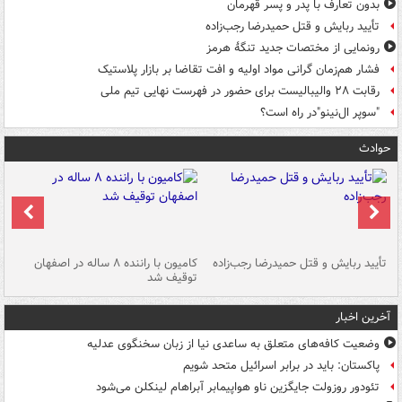
بدون تعارف با پدر و پسر قهرمان
تأیید ربایش و قتل حمیدرضا رجب‌زاده
رونمایی از مختصات جدید تنگۀ هرمز
فشار هم‌زمان گرانی مواد اولیه و افت تقاضا بر بازار پلاستیک
رقابت ۲۸ والیبالیست برای حضور در فهرست نهایی تیم ملی
"سوپر ال‌نینو"در راه است؟
حوادث
تأیید ربایش و قتل حمیدرضا رجب‌زاده
کامیون با راننده ۸ ساله در اصفهان
"س
توقیف شد
آخرین اخبار
وضعیت کافه‌های متعلق به ساعدی نیا از زبان سخنگوی عدلیه
پاکستان: باید در برابر اسرائیل متحد شویم
تئودور روزولت جایگزین ناو هواپیمابر آبراهام لینکلن می‌شود