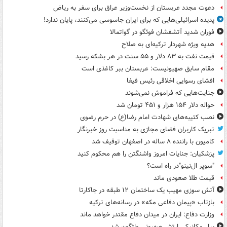
دعوت مجدد عربستان از نخست‌وزیر عراق برای سفر به ریاض
پدیده اسرائیلی‌هایی که برای ایران جاسوسی می‌کنند، پایان ندارد!
فوران شدید آتشفشان فوئگو در گواتمالا
هدیه ویژه شهردار ترکیه‌ای به صلاح
قیمت نفت به ۸۳ دلار و ۵۵ سنت در هر بشکه رسید
مقام سابق صهیونیست: عربستان ببر کاغذی است
افشای رسوایی اخلاقی رئیس فیفا
جنایت‌هایی که فراموش نمی‌شوند
حواله دلار ۱۵۴ هزار و ۴۵۱ تومان شد
نصب کتیبه‌های شهادت امام رضا(ع) در حرم رضوی
تبریک کاربران فضای مجازی به مناسبت روز خبرنگار
کامیون با راننده ۸ ساله در اصفهان توقیف شد
پزشکیان: جنایات امروز واشنگتن را هم محکوم کنید
"سوپر ال‌نینو"در راه است؟
قیمت طلا صعودی ماند
آتش سوزی مهیب یک ساختمان ۱۲ طبقه در جاکارتا
بازتاب «پیمان دفاعی مکه» در رسانه‌های ترکیه
وزارت دفاع: ایران در میدان دفاع مقتدر خواهد ماند
بیل مکانیکی ارتش صهیونی واژگون شد