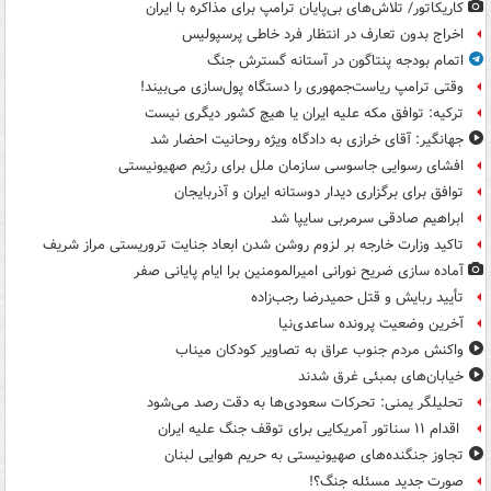
کاریکاتور/ تلاش‌های بی‌پایان ترامپ برای مذاکره با ایران
اخراج بدون تعارف در انتظار فرد خاطی پرسپولیس
اتمام بودجه پنتاگون در آستانه گسترش جنگ
وقتی ترامپ ریاست‌جمهوری را دستگاه پول‌سازی می‌بیند!
ترکیه: توافق مکه علیه ایران یا هیچ کشور دیگری نیست
جهانگیر: آقای خرازی به دادگاه ویژه روحانیت احضار شد
افشای رسوایی جاسوسی سازمان ملل برای رژیم صهیونیستی
توافق برای برگزاری دیدار دوستانه ایران و آذربایجان
ابراهیم صادقی سرمربی سایپا شد
تاکید وزارت خارجه بر لزوم روشن شدن ابعاد جنایت تروریستی مراز شریف
آماده سازی ضریح نورانی امیرالمومنین برا ایام پایانی صفر
تأیید ربایش و قتل حمیدرضا رجب‌زاده
آخرین وضعیت پرونده ساعدی‌نیا
واکنش مردم جنوب عراق به تصاویر کودکان میناب
خیابان‌های بمبئی غرق شدند
تحلیلگر یمنی: تحرکات سعودی‌ها به دقت رصد می‌شود
اقدام ۱۱ سناتور آمریکایی برای توقف جنگ علیه ایران
تجاوز جنگنده‌های صهیونیستی به حریم هوایی لبنان
صورت جدید مسئله جنگ؟!