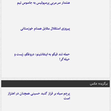
هشدار سرمربی پرسپولیس به جاسوس تیم
پیروزی استقلال مقابل همنام خوزستانی
حمله تند فیگو به اینفانتینو: دروغگو، پَست‌ و
حیله‌گر!
برگزیده عکس
پرچم سیاه بر فراز گنبد حسینی همچنان در اهتزاز
است