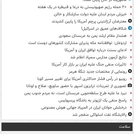
۲۰ حمله رژیم صهیونیستی به درعا و قنیطره در یک هفته
خیزش مردم لبنان علیه دولت سازشکار و خائن
معترضان آرژانتینی پرچم آمریکا را پایین کشیدند
شکاف‌های عمیق در اسرائیل!
هشدار مقام ارشد یمن به عربستان سعودی
اردوغان: توافقنامه مکه پذیرای مشارکت کشورهای دوست است
ادعای بسنت درباره توافق ایران و آمریکا
نتایج آزمون مدارس سمپاد اعلام شد
تاثیرات منفی جنگ علیه ایران بر بازار کار آمریکا
رونمایی از مختصات جدید تنگۀ هرمز
روبیو در رأس فشار حداکثری آمریکا برای تغییر مسیر کوبا
تصویری از تمرینات ترابزون اسپور با حضور ساویچ، صلاح و اونانا
نبرد ما علیه طرح سلطه‌جویی عربستان است، نه مردم جنوب یمن
پاسخ منفی یک لژیونر به باشگاه پرسپولیس
درخشش جوانان ایران در المپیاد جهانی هوش مصنوعی
پالایشگاه نفت اسلواکی منفجر شد
سلامت