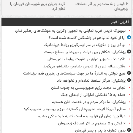
۶ فوتی و ۵ مصدوم بر اثر تصادف
گربه جریان برق شهرستان فریمان را
رگ
زنجیره‌ای
قطع کرد
آخرین اخبار
نیویورک تایمز: غرب تمایلی به تجهیز اوکراین به موشک‌های رهگیر ندارد
آیا از نفوذ نتانیاهو در واشنگتن کاسته شده است؟
توافق پرو و مکزیک بر سر ازسرگیری روابط دیپلماتیک
پزشکیان: شکافی بین دولت و نیروهای مسلح نیست
تاکید نخست‌وزیر عراق بر تقویت روابط با عربستان
وقتی رسانه عبری از کابوس بنیامین نتانیاهو می‌گوید
هیچ دولتی به اندازۀ ما در جهت سیاست‌های رهبری قدم برنداشت
پزشکیان: هرگز استعفا نداده‌ام و نخواهم داد
تجاوزات مجدد رژیم صهیونیستی به جنوب لبنان
حمله به ۱۵ نفتکش‌ اماراتی از ابتدای جنگ
پزشکیان: ما نوکر مردم و در خدمت آنان هستیم
سنای آمریکا لایحه تحریم‌های گسترده انرژی روسیه را تصویب کرد
عراقچی: زمان آن فرا رسیده است که به خود متکی باشیم
۶ فوتی و ۵ مصدوم بر اثر تصادف زنجیره‌ای
بدون تعارف با پدر و پسر قهرمان