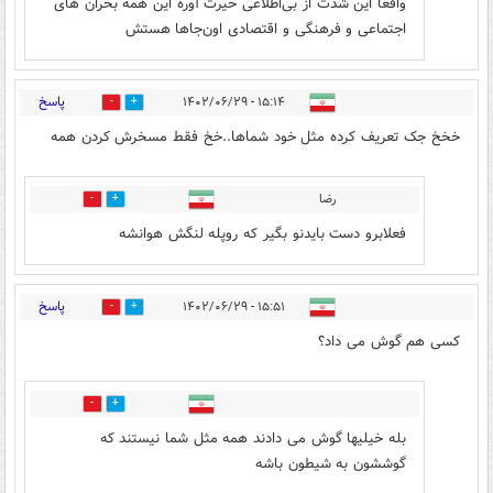
واقعا این شدت از بی‌اطلاعی حیرت آوره این همه بحران های
اجتماعی و فرهنگی و اقتصادی اون‌جاها هستش
پاسخ
۱۵:۱۴ - ۱۴۰۲/۰۶/۲۹
5
6
خخخ جک تعریف کرده مثل خود شماها..خخ فقط مسخرش کردن همه
رضا
4
3
فعلابرو دست بایدنو بگیر که روپله لنگش هوانشه
پاسخ
۱۵:۵۱ - ۱۴۰۲/۰۶/۲۹
3
3
کسی هم گوش می داد؟
0
0
بله خیلیها گوش می دادند همه مثل شما نیستند که
گوششون به شیطون باشه