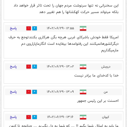
این سخنرانی نه تنها سرنوشت مردم جهان را تحت تاثر قرار خواهد داد
بلکه میتواند مسیر حرکت کهکشانها را هم تغییر دهد
پاسخ
۱۲:۵۵ - ۱۴۰۲/۰۶/۲۹
4
3
امریکا فقط خودش باشرکای غربی هرچه بگن هرکاری بکنندتوجع به حرف
دیگرکشورهانمیکنند این رفتوامدها بیفایده است انگارماپاراروی دم
مارمیگذاریم
پاسخ
درویش
۱۳:۰۲ - ۱۴۰۲/۰۶/۲۹
3
1
خدا با کدخدای ما برادر نیست
پاسخ
من
۱۳:۰۹ - ۱۴۰۲/۰۶/۲۹
3
5
احسنت بر این رئیس جمهور
پاسخ
کیوان
۱۳:۱۶ - ۱۴۰۲/۰۶/۲۹
3
1
ما باید به امثال شما بگیم !! ... که شما به دل نگیرید ... چنانچه تا کنون