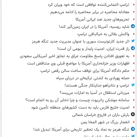
ترامپ التماس‌کننده توافقی است که خود ویران کرد
معادله محاصره در برابر محاصره را ادامه می‌دهیم
تحریم‌های جدید ضد ایرانی آمریکا
شاید روسیه، آمریکا را در ایران زمین‌گیر کند!
واکنش بقائی به خیالبافی ترامپ
اثر جدید کارتونیست سوری با عنوان مدیریت جدید تنگه هرمز
راز قدرت ایران، امنیت پایدار و بومی آن است!
به تعویق افتادن پاسخ مقاومت عراق به تجاوز اخیر آمریکایی سعودی
اظهارات وزیر خزانه‌داری آمریکا با مواضع قبلی وی متناقض است
حکم دادگاه آمریکا برای توقف ساخت سالن رقص ترامپ
حمله پهپادی به کشتی ترکیه‌ای در دریای سیاه
ترامپ و نتانیاهو جنایتکار جنگی هستند!
میزبانی استقلال در آسیا به امارات می‌رسد؟
سامانه موشکی پاتریوت چیست و چرا ذخایر آن رو به اتمام است؟
امنیت خلیج فارس باید به دست کشورهای منطقه تأمین شود
بارش باران در فاروج خراسان شمالی
انفجار بزرگ در شهر المخا یمن
تنگه هرمز به نماد یک تحقیر تاریخی برای آمریکا تبدیل شد!
ماموریت در حال پایان است!