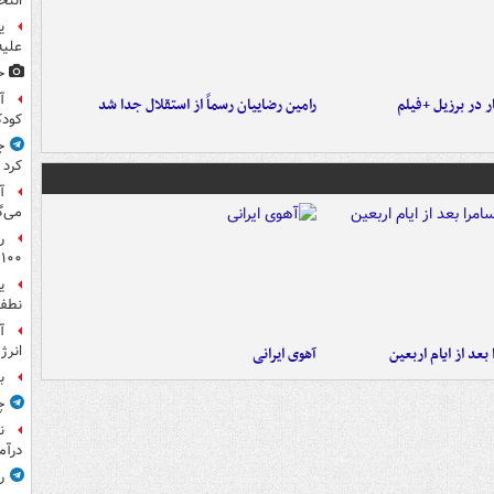
انتخ
ی
علیه
ح
آ
 در برزیل +فیلم
رامین رضاییان رسماً از استقلال جدا شد
کود
ج
کرد
آ
می‌گ
ر
۱۰۰میلیون تومان!
ی
نطفه
آ
انرژ
بعد از ایام اربعین
آهوی ایرانی
ب
چ
ن
درآم
ر