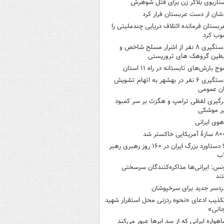
ناریوی بلاگر زن برای قتل شوهرش
شان از دست عربستان فرار کرد
ربستان فرمانده ائتلاف دریایی چندملیتی را
وب کرد
دستگیری ۸ نفر از اشرار مسلح شاخص و
بطین گروهک های تروریستی
وج بارش‌های تابستانه در راه ۱۱ استان
دستگیری ۶ نفر در بهشهر به اتهام تشویش
ن عمومی
رگیری لفظی ترامپ و هگزث بر سر کمبود
ر موشکی
هوی ایرانی
ازۀ آمریکایی خاکستر شد
۶ دستاورد بزرگ ایران در ۱۶۰ روز رهبری رهبر
اب
نس: ایرانی‌ها مذاکره‌کنندگان سرسختی
ند
ردسر جدید برای سرخپوشان
کذیب ادعای «نحوه ردزنی محل استقرار شهید
جانی»
اهواره ایرانی که از سد ابرها عبور می‌کند