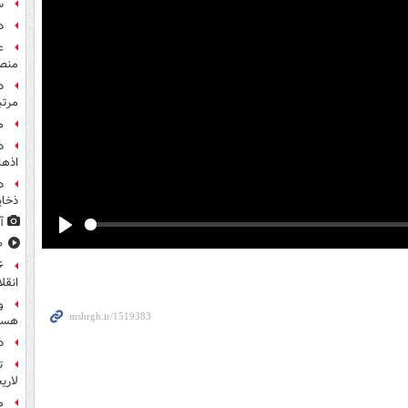
س
د
ع
منص
مرت
م
اذها
د
ذخای
آ
Play
۸۰۰ س
انقل
و
هست
د
ت
لاری
م