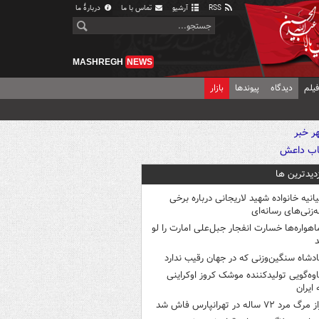
RSS
آرشیو
تماس با ما
دربارهٔ ما
MASHREGH
NEWS
یلم
دیدگاه
پیوندها
بازار
زدیدترین ها
یانیه خانواده شهید لاریجانی درباره برخی
ه‌زنی‌های رسانه‌ای
اهواره‌ها خسارت انفجار جبل‌علی امارت را لو
د
ادشاه سنگین‌وزنی که در جهان رقیب ندارد
اوه‌گویی تولیدکننده موشک کروز اوکراینی
 ایران
 مرگ مرد ۷۲ ساله در تهرانپارس فاش شد