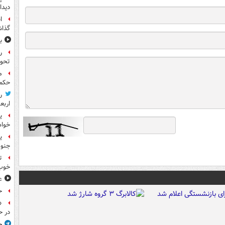
دیدا
ا
گذا
ب
ر
تحو
م
حکم 
ر
اربع
ی
خواه
جنوب
ت
خوب
ع
ح
«
در ح
ج