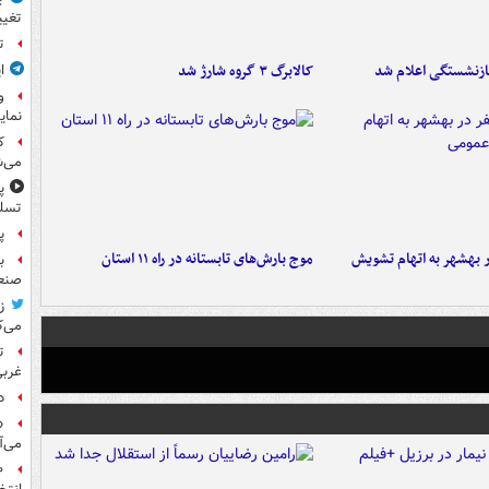
تغیی
ت
ازنشستگی اعلام شد
کالابرگ ۳ گروه شارژ شد
ا
و
نمای
ک
می‌ش
پ
تسلی
پر
۶ نفر در بهشهر به اتهام تشویش
موج بارش‌های تابستانه در راه ۱۱ استان
ب
صنعت
ز
می‌ک
ت
غربی
د
«
می‌آ