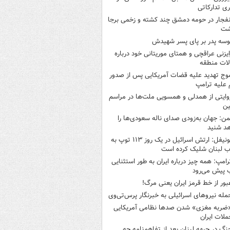
ری تدارکاتی
نفجار در حومه دمشق چند کشته و زخمی برجا
شت
وسه‌ پدر بر پای پسر شهیدش
ایزنی عراقچی و همتای موریتانی خود درباره
لات منطقه
وج تهدید علیه قضات آمریکایی پس از صدور
علیه ترامپ
وایتی از همدلی و همسویی ملت‌ها در مراسم
ین
من: جهان به‌زودی صدای ناله سعودی‌ها را
د شنید
یونیفل: ارتش اسرائیل در یک روز ۱۱۳ توپ به
 لبنان شلیک کرده است
رامپ: همه چیز درباره ایران به طور استثنایی
 پیش می‌رود
بور از خط قرمز ایران یعنی مرگ!
مله نیروهای اسرائیلی به خبرنگار پرس‌تی‌وی
ضربه مغزی» شدن صدها نظامی آمریکایی
ملات ایران
نگ در جبهه لبنان بعد از تفاهم‌نامه چه