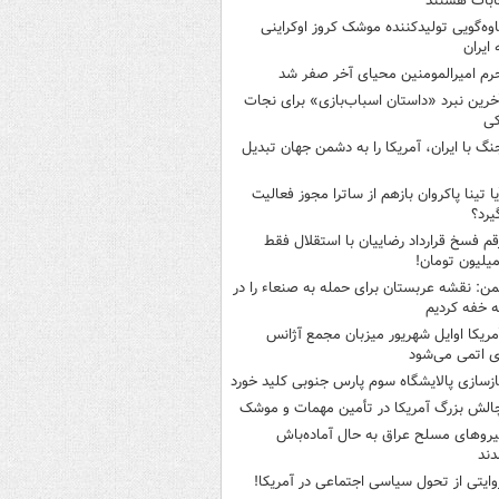
ابات هستند
اوه‌گویی تولیدکننده موشک کروز اوکراینی
 ایران
رم امیرالمومنین محیای آخر صفر شد
خرین نبرد «داستان اسباب‌بازی» برای نجات
کی
نگ با ایران، آمریکا را به دشمن جهان تبدیل
یا تینا پاکروان بازهم از ساترا مجوز فعالیت
یرد؟
قم فسخ قرارداد رضاییان با استقلال فقط
من: نقشه عربستان برای حمله به صنعاء را در
 خفه کردیم
مریکا اوایل شهریور میزبان مجمع آژانس
ی اتمی می‌شود
ازسازی پالایشگاه سوم پارس جنوبی کلید خورد
الش بزرگ آمریکا در تأمین مهمات و موشک
یروهای مسلح عراق به حال آماده‌باش
دند
وایتی از تحول سیاسی اجتماعی در آمریکا!