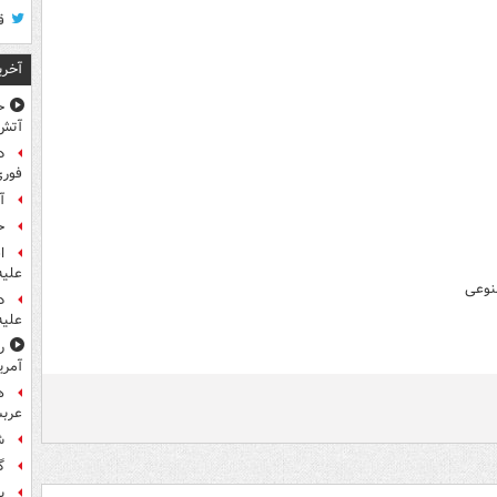
ق
آخری
ح
آتش
د
فوری
آ
ح
ا
علیه
نوعی
د
علیه
ر
آمری
ه
عربس
ش
گ
پ