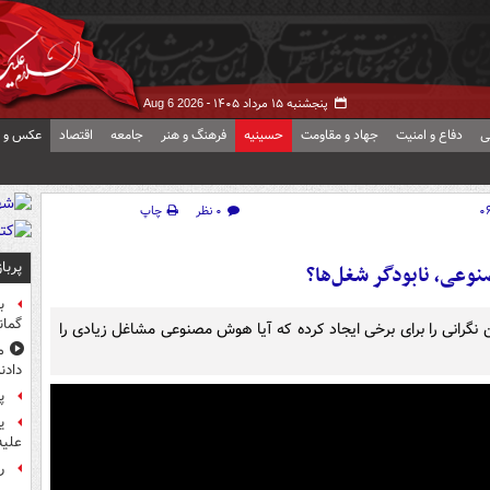
پنجشنبه ۱۵ مرداد ۱۴۰۵ -
Aug 6 2026
ی
دفاع و امنیت
جهاد و مقاومت
حسینیه
فرهنگ و هنر
جامعه
اقتصاد
عکس و ف
۰ نظر
چاپ
پربا
وعی، نابودگر شغل‌ها؟
ب
گمان
نگرانی را برای برخی ایجاد کرده که آیا هوش مصنوعی مشاغل زیادی را
م
دادن
پ
ی
علیه
راز