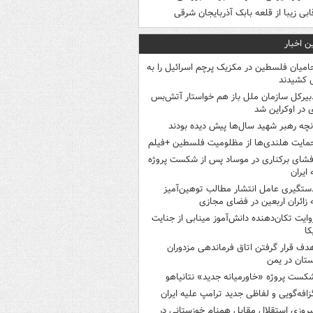
ابی زیبا از قلعه بابک آذربایجان شرقی
ن اخبار
امیان فلسطین در مکزیک پرچم اسرائیل را به
 کشیدند
بیرکل سازمان ملل باز هم خواستار آتش‌بس
 در اوکراین شد
نچه رهبر شهید سال‌ها پیش دیده بودند
مایت هلندی‌ها از مظلومیت فلسطین +فیلم
فشای برکناری در موساد پس از شکست پروژه
 ایران
ستگیری عامل انتشار مطالب توهین‌آمیز
 زائران اربعین در فضای مجازی
وایت تکان‌دهنده دانش‌آموز مینابی از جنایت
کا
دف قرار گرفتن اتاق‌ فرماندهی مزدوران
تان در یمن
کست پروژه «خاورمیانه جدید» نتانیاهو
زافه‌گویی و لفاظی جدید ترامپ علیه ایران
یروزی استقلال مقابل همنام خوزستانی در