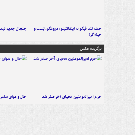
حمله تند فیگو به اینفانتینو: دروغگو، پَست‌ و
جنجال جدید نیمار
حیله‌گر!
برگزیده عکس
حرم امیرالمومنین محیای آخر صفر شد
حال و هوای سامرا 