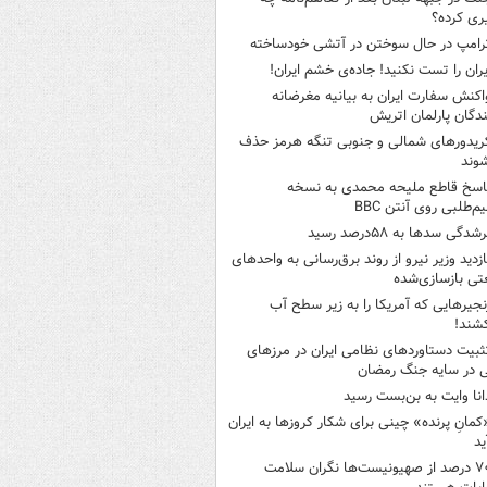
ری کرده؟
رامپ در حال سوختن در آتشی خودساخته
یران را تست نکنید! جاده‌ی خشم ایران!
اکنش سفارت ایران به بیانیه مغرضانه
ندگان پارلمان اتریش
ریدورهای شمالی و جنوبی تنگه هرمز حذف
وند
اسخ قاطع ملیحه محمدی به نسخه
م‌طلبی روی آنتن BBC
شدگی سدها به ۵۸درصد رسید
ازدید وزیر نیرو از روند برق‌رسانی به واحدهای
ی بازسازی‌شده
نجیرهایی که آمریکا را به زیر سطح آب
شند!
ثبیت دستاوردهای نظامی ایران در مرزهای
 در سایه جنگ رمضان
انا وایت به بن‌بست رسید
کمانِ پرنده» چینی برای شکار کروزها به ایران
ید
۷۰ درصد از صهیونیست‌ها نگران سلامت