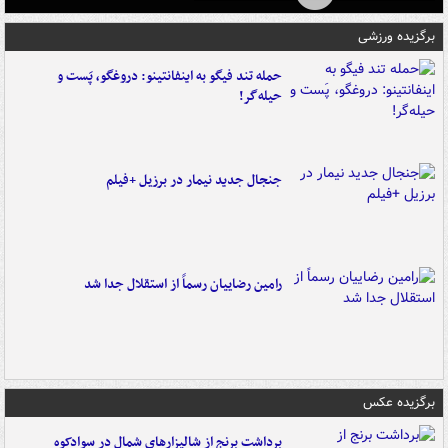
برگزیده ورزشی
حمله تند فیگو به اینفانتینو: دروغگو، پَست‌ و
حیله‌گر!
جنجال جدید نیمار در برزیل +فیلم
رامین رضاییان رسماً از استقلال جدا شد
برگزیده عکس
برداشت برنج از شالیزارهای شمال در سوادکوه