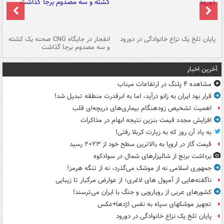
پایان تلخ یک نزاع خانوادگی در دورود
انفجار در جایگاه CNG صحنه یک کشته
و سه مصدوم برجا گذاشت
در
آخرین اخبار
مشاهده ۴ پلنگ در ارتفاعات میناب
قرار بود ایران به زانو درآید، اما به ابرقدرت منطقه تبدیل شد!
اهمیت تشخیص زودهنگام بیماری‌های دریچه‌ای قلب
افزایش مجدد قیمت بنزین نتیجه ابهام در مذاکرات
به یاد آن روز که به زیارت کربلا رفتی!
قیمت گاز در اروپا به بالاترین سطح خود از ۲۰۲۳ رسید
برداشت برنج از شالیزارهای شمال در سوادکوه
جمهوری اسلامی نه از موشک می‌گذرد، نه از تنگه هرمز!
ناگفته‌هایی از آمپول های لاغری؛ از عوارض مرگبار تا زیبایی
کشورهای عربی از رویارویی و جنگ با ایران می‌ترسند!
تجهیز موشکهای سپاه به نفس اژدها+عکس
پایان تلخ یک نزاع خانوادگی در دورود