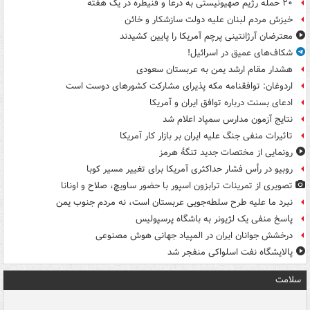
۲۰ حمله رژیم صهیونیستی به درعا و قنیطره در یک هفته
خیزش مردم لبنان علیه دولت سازشکار و خائن
معترضان آرژانتینی پرچم آمریکا را پایین کشیدند
شکاف‌های عمیق در اسرائیل!
هشدار مقام ارشد یمن به عربستان سعودی
اردوغان: توافقنامه مکه پذیرای مشارکت کشورهای دوست است
ادعای بسنت درباره توافق ایران و آمریکا
نتایج آزمون مدارس سمپاد اعلام شد
تاثیرات منفی جنگ علیه ایران بر بازار کار آمریکا
رونمایی از مختصات جدید تنگۀ هرمز
روبیو در رأس فشار حداکثری آمریکا برای تغییر مسیر کوبا
تصویری از تمرینات ترابزون اسپور با حضور ساویچ، صلاح و اونانا
نبرد ما علیه طرح سلطه‌جویی عربستان است، نه مردم جنوب یمن
پاسخ منفی یک لژیونر به باشگاه پرسپولیس
درخشش جوانان ایران در المپیاد جهانی هوش مصنوعی
پالایشگاه نفت اسلواکی منفجر شد
سلامت