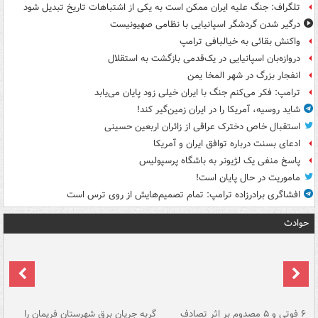
تلگراف: جنگ علیه ایران ممکن است به یکی از اشتباهات تاریخ تبدیل شود
درگیر شدن گردشگر اسپانیایی با نظامی صهیونیست
واکنش بقائی به خیالبافی ترامپ
دروازه‌بان اسپانیایی در یک‌قدمی بازگشت به استقلال
انفجار بزرگ در شهر المخا یمن
ترامپ: فکر می‌کنم جنگ با ایران خیلی زود پایان می‌یابد
شاید روسیه، آمریکا را در ایران زمین‌گیر کند!
استقبال خاص دخترک عراقی از زائران اربعین حسینی
ادعای بسنت درباره توافق ایران و آمریکا
پاسخ منفی یک لژیونر به باشگاه پرسپولیس
ماموریت در حال پایان است!
افشاگری برادرزاده ترامپ: تمام تصمیم‌هایش از روی ترس است
حوادث
۶ فوتی و ۵ مصدوم بر اثر تصادف
گربه جریان برق شهرستان فریمان را
رگ