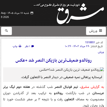
شنبه ۱۷ مرداد ۱۴۰۵ -
Aug
8 2026
ورزش
کد خبر
1518851
تاریخ انتشار:
۲۸ مرداد ۱۴۰۲ - ۱۰:۲۶
۱ نظر
چاپ
ورزش
رونالدو ضعیف‌ترین بازیکن النصر شد +عکس
ابرستاره پرتغالی نمره ضعیفی در دیدار النصر با التعاون گرفت.
به گزارش مشرق
،
تیم فوتبال النصر
شب گذشته در
هفته دوم لیگ برتر
عربستان
در شب بازگشت
رونالدو
به ترکیب بعد از گذراندن دوران
مصدومیت به مصاف
التعاون
رفت و با نتیجه ۲ بر صفر شکست خورد تا
وارد بحران شود.