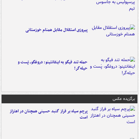
پیروزی استقلال مقابل همنام خوزستانی
حمله تند فیگو به اینفانتینو: دروغگو، پَست‌ و
حیله‌گر!
برگزیده عکس
پرچم سیاه بر فراز گنبد حسینی همچنان در اهتزاز
است