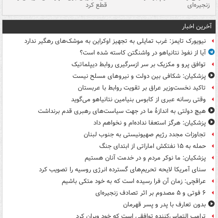
زنجیره‌ای
قطع کرد
آخرین اخبار
نیویورک تایمز: غرب تمایلی به تجهیز اوکراین به موشک‌های رهگیر ندارد
آیا از نفوذ نتانیاهو در واشنگتن کاسته شده است؟
توافق پرو و مکزیک بر سر ازسرگیری روابط دیپلماتیک
پزشکیان: شکافی بین دولت و نیروهای مسلح نیست
تاکید نخست‌وزیر عراق بر تقویت روابط با عربستان
وقتی رسانه عبری از کابوس بنیامین نتانیاهو می‌گوید
هیچ دولتی به اندازۀ ما در جهت سیاست‌های رهبری قدم برنداشت
پزشکیان: هرگز استعفا نداده‌ام و نخواهم داد
تجاوزات مجدد رژیم صهیونیستی به جنوب لبنان
حمله به ۱۵ نفتکش‌ اماراتی از ابتدای جنگ
پزشکیان: ما نوکر مردم و در خدمت آنان هستیم
سنای آمریکا لایحه تحریم‌های گسترده انرژی روسیه را تصویب کرد
عراقچی: زمان آن فرا رسیده است که به خود متکی باشیم
۶ فوتی و ۵ مصدوم بر اثر تصادف زنجیره‌ای
بدون تعارف با پدر و پسر قهرمان
ترامپ التماس‌کننده توافقی است که خود ویران کرد