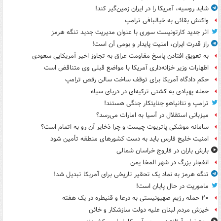
شاید روسیه، آمریکا را در ایران زمین‌گیر کند!
واکنش بقائی به خیالبافی ترامپ
اثر جدید کارتونیست سوری با عنوان مدیریت جدید تنگه هرمز
راز قدرت ایران، امنیت پایدار و بومی آن است!
به تعویق افتادن پاسخ مقاومت عراق به تجاوز اخیر آمریکایی سعودی
اظهارات وزیر خزانه‌داری آمریکا با مواضع قبلی وی متناقض است
حکم دادگاه آمریکا برای توقف ساخت سالن رقص ترامپ
حمله پهپادی به کشتی ترکیه‌ای در دریای سیاه
ترامپ و نتانیاهو جنایتکار جنگی هستند!
میزبانی استقلال در آسیا به امارات می‌رسد؟
سامانه موشکی پاتریوت چیست و چرا ذخایر آن رو به اتمام است؟
امنیت خلیج فارس باید به دست کشورهای منطقه تأمین شود
بارش باران در فاروج خراسان شمالی
انفجار بزرگ در شهر المخا یمن
تنگه هرمز به نماد یک تحقیر تاریخی برای آمریکا تبدیل شد!
ماموریت در حال پایان است!
۲۰ حمله رژیم صهیونیستی به درعا و قنیطره در یک هفته
خیزش مردم لبنان علیه دولت سازشکار و خائن