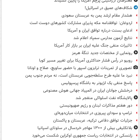
معترضان آرژانتینی پرچم آمریکا را پایین کشیدند
شکاف‌های عمیق در اسرائیل!
هشدار مقام ارشد یمن به عربستان سعودی
اردوغان: توافقنامه مکه پذیرای مشارکت کشورهای دوست است
ادعای بسنت درباره توافق ایران و آمریکا
نتایج آزمون مدارس سمپاد اعلام شد
تاثیرات منفی جنگ علیه ایران بر بازار کار آمریکا
رونمایی از مختصات جدید تنگۀ هرمز
روبیو در رأس فشار حداکثری آمریکا برای تغییر مسیر کوبا
تصویری از تمرینات ترابزون اسپور با حضور ساویچ، صلاح و اونانا
نبرد ما علیه طرح سلطه‌جویی عربستان است، نه مردم جنوب یمن
پاسخ منفی یک لژیونر به باشگاه پرسپولیس
درخشش جوانان ایران در المپیاد جهانی هوش مصنوعی
پالایشگاه نفت اسلواکی منفجر شد
دور هفتم مذاکرات لبنان و رژیم صهیونیستی
ترامپ و سودای پیروزی در انتخابات میان‌دوره‌ای
جزئیات توافق دفاعی ترکیه، عربستان و پاکستان
بلاتکلیفی بیش از ۱۳۰۰ مهاجر خردسال در سئوتای اسپانیا
زلنسکی در انتخابات ریاست جمهوری اوکراین شکست می‌خورد