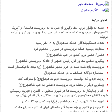
اخبار مرتبط
حمله به زائران برای انتقام‌گیری از ضربات به تروریست‌هاست/ از آمریکا
تضمین‌های لازم دریافت شده است/ سفر امیرعبداللهیان به ریاض در آینده
نزدیک
تعداد دستگیرشدگان حادثه شاهچراغ به ۱۰ نفر رسید
سفارت روسیه حمله تروریستی در شیراز را محکوم کرد
عکس/ حضور وزیر کشور در حرم شاهچراغ(ع)
پیگیری تلفنی معاون اول رئیس جمهور از حادثه تروریستی شاهچراغ
تروریست بازداشت شده در حرم مطهر شاهچراغ (ع) تبعه تاجیکستان است
استاندارد دوگانه ضدانقلاب در حادثه شاهچراغ
روایت فردی که توانست تروریست حرم شاهچراغ(ع) را متوقف کند
ویدئویی دیگر از لحظه ورود تروریست داعشی به حرم شاهچراغ(ع)
اقدام جنایتکارانه تروریست‌ها در شیراز منطبق با قانون و فوریت رسیدگی
شود/ انتقال محکومین زندان رجایی شهر به مکانی دیگر اقدام بزرگی بود
شهید حادثه تروریستی حرم شاهچراغ(ع) چه کسی بود؟+ عکس
ناامن‌سازی کشور پروژه همیشگی دشمنان ایران است/ مسببان حادثه
شاهچراغ باید به اشد مجازات برسند