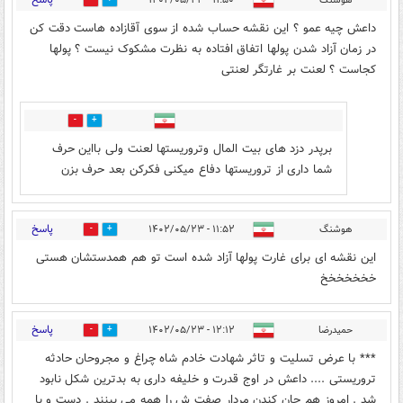
هوشنگ
۱۱:۵۰ - ۱۴۰۲/۰۵/۲۳
12
12
داعش چیه عمو ؟ این نقشه حساب شده از سوی آقازاده هاست دقت کن
در زمان آزاد شدن پولها اتفاق افتاده به نظرت مشکوک نیست ؟ پولها
کجاست ؟ لعنت بر غارتگر لعنتی
0
0
برپدر دزد های بیت المال وتروریستها لعنت ولی بااین حرف
شما داری از تروریستها دفاع میکنی فکرکن بعد حرف بزن
پاسخ
هوشنگ
۱۱:۵۲ - ۱۴۰۲/۰۵/۲۳
10
2
این نقشه ای برای غارت پولها آزاد شده است تو هم همدستشان هستی
خخخخخخخ
پاسخ
حمیدرضا
۱۲:۱۲ - ۱۴۰۲/۰۵/۲۳
1
7
*** با عرض تسلیت و تاثر شهادت خادم شاه چراغ و مجروحان حادثه
تروریستی .... داعش در اوج قدرت و خلیفه داری به بدترین شکل نابود
شد . امروز هم جان کندن مردار صفت ش را همه می بینند . دست و پا