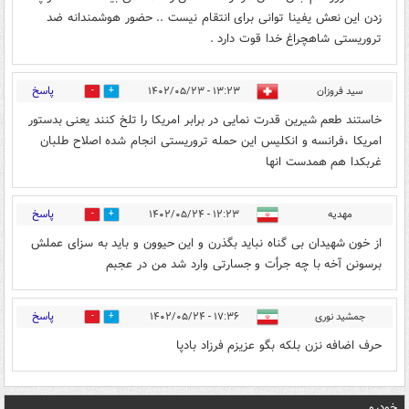
زدن این نعش یفینا توانی برای انتقام نیست .. حضور هوشمندانه ضد
تروریستی شاهچراغ خدا قوت دارد .
پاسخ
سید فروزان
۱۳:۲۳ - ۱۴۰۲/۰۵/۲۳
0
0
خاستند طعم شیرین قدرت نمایی در برابر امریکا را تلخ کنند یعنی بدستور
امریکا ،فرانسه و انکلیس این حمله تروریستی انجام شده اصلاح طلبان
غربکدا هم همدست انها
پاسخ
مهدیه
۱۲:۲۳ - ۱۴۰۲/۰۵/۲۴
0
0
از خون شهیدان بی گناه نباید بگذرن و این حیوون و باید به سزای عملش
برسونن آخه با چه جرأت و جسارتی وارد شد من در عجبم
پاسخ
جمشید نوری
۱۷:۳۶ - ۱۴۰۲/۰۵/۲۴
0
1
حرف اضافه نزن بلکه بگو عزیزم فرزاد بادپا
خودرو