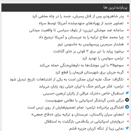
پربازدیدترین ها
پدر شاهرودی پس از قتل پسرش، جسد را در چاه مخفی کرد
تصاویر جدید از پهپادهای منهدم‌شده آمریکا توسط سپاه
سامانه ضد موشکی لیزری؛ از بلوف سیاسی تا واقعیت میدانی
چرا محمد صلاح ترکیه را به عربستان و آمریکا ترجیح داد
هشدار سرمربی پرسپولیس به جاسوس تیم
برخورد پراید با تیر برق ۲ فوتی بر جای گذاشت
ترامپ سوئیس را تهدید کرد
سوخو۳۵ با این موشک‌ها به ناوهای‌جنگی حمله می‌کند
گربه جریان برق شهرستان فریمان را قطع کرد
تلگراف: جنگ علیه ایران ممکن است به یکی از اشتباهات تاریخ تبدیل شود
ترامپ: فکر می‌کنم جنگ با ایران خیلی زود پایان می‌یابد
استقبال خاص دخترک عراقی از زائران اربعین حسینی
درگیر شدن گردشگر اسپانیایی با نظامی صهیونیست
افشاگری برادرزاده ترامپ: تمام تصمیم‌هایش از روی ترس است
امضای سران پاکستان، عربستان و ترکیه برای «دفاع جمعی»
دروازه‌بان اسپانیایی در یک‌قدمی بازگشت به استقلال
نمایی زیبا از تنگه کریان جزیره قشم