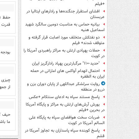
+فیلم
افشای استقرار جنگنده‌ها و رادارهای ایتالیا در
عربستان
حفظ تم
قدرت ن
بیانیه حماس به مناسبت دومین سالگرد شهید
اسماعیل هنیه
دو نفتکش متخلف مورد اصابت قرار گرفته و
متوقف شدند+ فیلم
حملات پهپادی ارتش به مراکز راهبردی آمریکا را
بودجه 
در کویت
"حدید-۱۱۰" مرگبارترین پهپاد رادارگریز ایران
احتمال انهدام آواکس های اماراتی در حمله
ایران به الظفره
چیزی ک
روایت سرلشکر عبداللهی از پایان دوران بزن و
از جمه
دررو در منطقه
پاسخ مستند سپاه به ادعای سنتکام +عکس
یورش آرش‌های ارتش به مراکز و پایگاه‌ آمریکا
در بحرین +فیلم
حیف که
ضربات سخت هوافضای سپاه به پایگاه علی
ما باش
السالم آمریکا در کویت
پاسخ کوبنده سپاه پاسداران به تجاوز آمریکا در
قشم