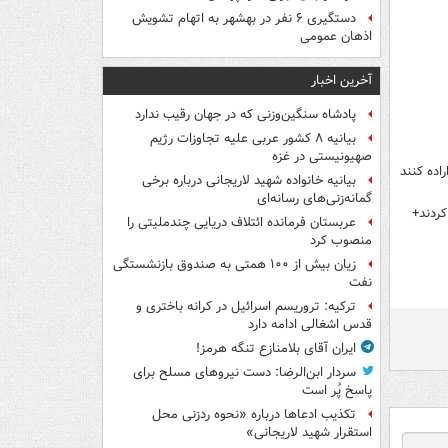
دستگیری ۶ نفر در بهشهر به اتهام تشویش
اذهان عمومی
آخرین اخبار
پادشاه سنگین‌وزنی که در جهان رقیب ندارد
بیانیه ۸ کشور عربی علیه تجاوزات رژیم
صهیونیستی در غزه
اده کنند
بیانیه خانواده شهید لاریجانی درباره برخی
گمانه‌زنی‌های رسانه‌ای
کردند+
عربستان فرمانده ائتلاف دریایی چندملیتی را
منصوب کرد
زیان بیش از ۱۰۰ همتی به صندوق‌ بازنشستگی
نفت
ترکیه: تروریسم اسرائیل در کرانه باختری و
قدس اشغالی ادامه دارد
ایران آقای بلامنازع تنگه هرمز!
سردار ابن‌الرضا: دست نیروهای مسلح برای
پاسخ پُر است
تکذیب ادعاها درباره «نحوه ردزنی محل
استقرار شهید لاریجانی»