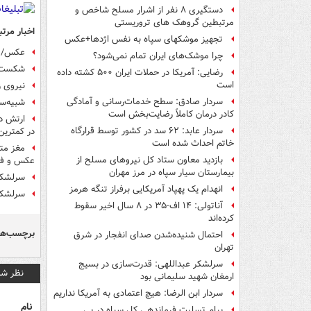
دستگیری ۸ نفر از اشرار مسلح شاخص و
مرتبطین گروهک های تروریستی
اخبار مرتب
تجهیز موشکهای سپاه به نفس اژدها+عکس
عکس/ ب
چرا موشک‌های ایران تمام نمی‌شود؟
شکست‌نا
رضایی: آمریکا در حملات ایران ۵۰۰ کشته داده
است
نیروی ز
سردار صادق: سطح خدمات‌رسانی و آمادگی
شبیه‌ساز جن
کادر درمان کاملاً رضایت‌بخش است
ارتش در
سردار عابد: ۶۲ سد در کشور توسط قرارگاه
در کمترین
خاتم احداث شده است
مغز متف
بازدید معاون ستاد کل نیروهای مسلح از
عکس و فی
بیمارستان سیار سپاه در مرز مهران
سرلشکر
انهدام یک پهپاد آمریکایی برفراز تنگه هرمز
سرلشکر 
آناتولی: ۱۴ اف-۳۵ در ۸ سال اخیر سقوط
کرده‌اند
برچسب‌ها
احتمال شنیده‌شدن صدای انفجار در شرق
تهران
سرلشکر عبداللهی: قدرت‌سازی در بسیج
نظر شم
ارمغان شهید سلیمانی بود
سردار ابن الرضا: هیچ اعتمادی به آمریکا نداریم
نام
پیام تسلیت فرماندهی کل سپاه در پی