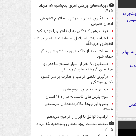
روزنامه‌های ورزشی امروز پنج‌شنبه ۱۵ مرداد
۱۴۰۵
دستگیری ۶ نفر در بهشهر به اتهام تشویش
اذهان عمومی
فیفا توهین‌کنندگان به اینفانتینو را تهدید کرد
اعتراف ارتش اسرائیل به هلاکت ۲ افسر در تله
انفجاری حزب‌الله
بغداد: نباید از خاک عراق به کشورهای دیگر
شهر به اتهام
حمله شود
دستگیری ۸ نفر از اشرار مسلح شاخص و
مرتبطین گروهک های تروریستی
درگیری لفظی ترامپ و هگزث بر سر کمبود
ذخایر موشکی
دردسر جدید برای سرخپوشان
موج بارش‌های تابستانه در راه ۱۱ استان
نفس
ونس: ایرانی‌ها مذاکره‌کنندگان سرسختی
هستند
ترامپ: توافق با ایران را ترجیح می‌دهم
صفحه نخست روزنامه‌های پنجشنبه ۱۵ مرداد
۱۴۰۵