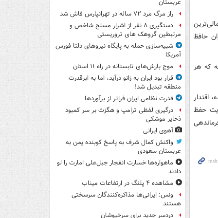
عربستان
راز مرگ مرد ۷۲ ساله در تهرانپارس فاش شد
لی‌ترین
دستگیری ۸ نفر از اشرار مسلح شاخص و
مرتبطین گروهک های تروریستی
ان حافظ
شبیه‌سازی حمله به پایگاه نیروهای دلتا فورس
آمریکا
ه که هر
موج بارش‌های تابستانه در راه ۱۱ استان
قرار بود ایران به زانو درآید، اما به ابرقدرت
منطقه تبدیل شد!
 اقتدار
قدرت نظامی ایران فراتر از برآوردها
ریت حفظ
درگیری لفظی ترامپ و هگزث بر سر کمبود
ذخایر موشکی
رماندهی
آهوی ایرانی
واکنش کمال شرف به پاسخ کوبنده یمن به
عربستان سعودی
ماهواره‌ها خسارت انفجار جبل‌علی امارت را لو
دادند
مشاهده ۴ پلنگ در ارتفاعات میناب
ونس: ایرانی‌ها مذاکره‌کنندگان سرسختی
هستند
دردسر جدید برای سرخپوشان