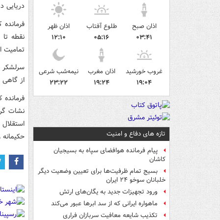
دریایی د
فرمانده 
اذان صبح
طلوع آفتاب
اذان ظهر
نقطه تا 
۱۲:۱۰
۰۵:۱۶
۰۳:۴۱
تمامیت ا
سرلشکر م
غروب خورشید
اذان مغرب
نیمه‌شب شرعی
از گاهی 
۲۳:۲۲
۱۹:۲۴
۱۹:۰۴
فرمانده 
نشات گرف
استقلال 
تازه های دفاع و امنیت
حکیمانه و
پیام فرمانده هوافضای سپاه به بسیجیان
کاشان
بسیج تمام ظرفیت‌ها برای تعیین وضعیت دیگر
خلبانان سوخو ۲۴ ایران
ورود تجهیزات جدید به یگان‌های ارتش
ماهواره ایرانی که از سد ابرها عبور می‌کند
تکذیب شایعه معافیت سربازان فراری