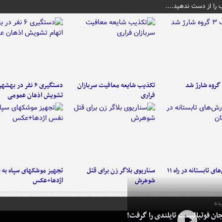
 را از دست ندهید....
تکذیب شایعه معافیت سربازان
دستگیری ۶ نفر در به
فراری
تشویش اذهان عمومی
موج بارش‌های تابستانه در راه ۱۱
سناریوی بلاگر زن برای قتل
تجهیز موشکهای سپاه به 
شوهرش
اژدها+عکس
ده
ان فوتبالیست تایلندی را گرفت!