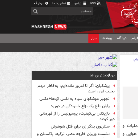
RSS
آرشیو
تماس با ما
دربارهٔ ما
MASHREGH
NEWS
یلم
دیدگاه
پیوندها
بازار
اپ
پربازدیدترین ها
پزشکیان: اگر تا امروز مانده‌ایم، به‌خاطر مردم
نجیب ایران است
تجهیز موشکهای سپاه به نفس اژدها+عکس
پایان تلخ یک نزاع خانوادگی در دورود
بازیکنان بی‌کیفیت، پرسپولیس را از قهرمانی
دور کردند
ملیات و
سناریوی بلاگر زن برای قتل شوهرش
هوایی و
نشست وزیران خارجه مصر، ترکیه، پاکستان و