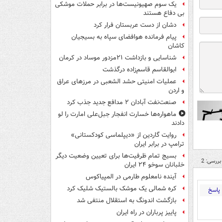
یک‌ سوم صهیونیست‌ها در برابر حملات موشکی
بی دفاع هستند
دشان از دست عربستان فرار کرد
پیام فرمانده هوافضای سپاه به بسیجیان
کاشان
شناسایی و بازداشت ۲۱مزدور موساد در کرمان
ابوالقاسم قاسم‌زاده درگذشت
عملیات امنیتی حشد الشعبی در مرزهای عراق
و اردن
صنعت‌نفت آبادان ۲ مدافع جدید جذب کرد
ماهواره‌ها خسارت انفجار جبل‌علی امارت را لو
دادند
روایت گاردین از «دیپلماسی کودکستانی»
ترامپ در برابر ایران
بسیج تمام ظرفیت‌ها برای تعیین وضعیت دیگر
بررسی: 2
خلبانان سوخو ۲۴ ایران
آینده نامعلوم طارمی در المپیاکوس
کره شمالی یک موشک بالستیک شلیک کرد
پاسخ
بازگشت اندونگ به استقلال منتفی شد
پاییز پرباران در راه ایران