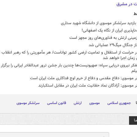
ط
ازدید سرلشکر موسوی از دانشگاه شهید ستاری
پذیری ایران از نگاه یک اصفهانی!
مینی ارتش به فناوری‌های روز مجهز است
گال میگ۲۹ عملیاتی شد
 حراست از استقلال و تمامیت ارضی کشور تواناست/ هر مأموریتی را که رهبر انقلاب ار
 زمان اجرا خواهد شد
کر نیروی دریایی سپاه؛ صهیونیست‌ها چندین بار جشن ترور عبدالقادر ایرانی را برگزار 
لم
 موسوی: دفاع مقدس و دفاع از حرم اوج فداکاری ملت ایران است
موسوی: آزادگان نماد حقانیت ملت ایران در مقابل استکبارند
جمهوری اسلامی
موسوی
ارتش
قانون اساسی
سرلشکر موسوی
ا