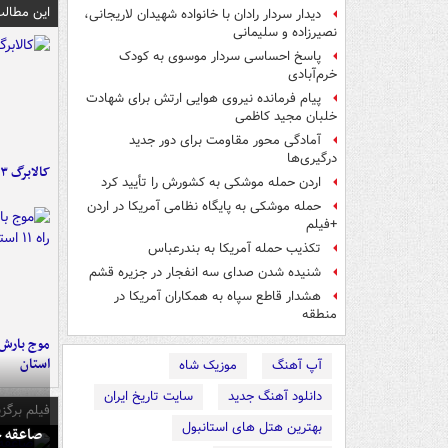
این مطالب
دیدار سردار رادان با خانواده شهیدان لاریجانی،
نصیرزاده و سلیمانی
پاسخ احساسی سردار موسوی به کودک
خرم‌آبادی
پیام فرمانده نیروی هوایی ارتش برای شهادت
خلبان مجید کاظمی
آمادگی محور مقاومت برای دور جدید
درگیری‌ها
کالابرگ ۳ گروه شارژ شد
اردن حمله موشکی به کشورش را تأیید کرد
حمله موشکی به پایگاه نظامی آمریکا در اردن
+فیلم
تکذیب حمله آمریکا به بندرعباس
شنیده شدن صدای سه انفجار در جزیره قشم
هشدار قاطع سپاه به همکاران آمریکا در
منطقه
استان
آپ آهنگ
موزیک شاه
دانلود آهنگ جدید
سایت تاریخ ایران
فیلم برگزی
بهترین هتل های استانبول
صاعقه ج