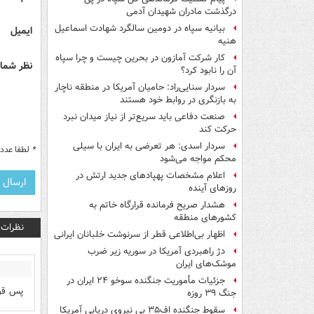
درگذشت مادران شهیدان آدمی
بیانیه سپاه در دومین سالگرد شهادت اسماعیل
ایمیل
هنیه
کار شرکت آمازون در بحرین چیست و چرا سپاه
نظر شما 
آن را نابود کرد؟
سردار سنایی‌راد: حامیان آمریکا در منطقه ناچار
به بازنگری در روابط خود هستند
صنعت دفاعی باید سریع‌تر از نیاز میدان نبرد
حرکت کند
سردار اسدی: هر تعرضی به ایران با سیلی
*
لطفا عدد م
محکم مواجه می‌شود
اعلام مشخصات پهپادهای جدید ارتش در
روزهای آینده
هشدار صریح فرمانده قرارگاه خاتم‌ به
کشورهای منطقه
نظرات
اظهار بی‌اطلاعی قطر از سرنوشت خلبانان ایرانی
دژ راهبردی آمریکا در سوریه زیر ضرب
موشک‌های ایران
جزئیات مأموریت جنگنده سوخو ۲۴ ایران در
پس قوی
جنگ ۳۹ روزه
سقوط جنگنده اف۳۵ بی نیروی دریایی آمریکا