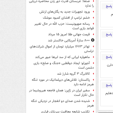
صنعا: عربستان قدرت دور زدن محاصره دریایی
را ندارد
پاسخ
ورود تجهیزات جدید به یگان‌های ارتش
م
خشم ترامپ از افشای کمبود موشک
رسانه صهیونیست: حزب الله در حال تغییر
قواعد بازی است
پاسخ
قیمت جهانی طلا امروز ۱۵ مرداد
۸۰۰ سازۀ آمریکایی خاکستر شد
تهاتر ۱۶۷۳ میلیارد تومان از اموال شرکت‌های
تراستی
پاسخ
ماهواره ایرانی که از سد ابرها عبور می‌کند
آجورلو: ایجاد دوقطبی «جنگ و صلح‌» بازی
دارن
دشمن است
کالابرگ ۳ گروه شارژ شد
پاکستان: تلاش‌های دیپلماتیک در مورد تنگه
هرمز ادامه دارد
پاسخ
سفیر ایران در ژاپن: همان فاجعه هیروشیما در
هایم
حال تکرار است
شنیده شدن صدای دو انفجار در نزدیکی تنگه
هرمز
تکذیب شایعه معافیت سربازان فراری