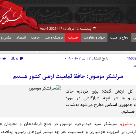
پنجشنبه ۱۵ مرداد ۱۴۰۵ -
Aug 6 2026
ی
دفاع و امنیت
جهاد و مقاومت
حسینیه
فرهنگ و هنر
جامعه
اقتصاد
عکس و ف
1508
تاریخ انتشار:
۲۳ تیر ۱۴۰۲ - ۱۰:۱۸
۵ نظر
چ
ت
سرلشکر موسوی: حافظ تمامیت ارضی کشور هستیم
ه کل ارتش گفت: برای ذره‌ذره خاک
ن و به هر آنچه هرازگاهی در مورد
 جمهوری اسلامی مطرح می‌شود به‌شدت
ستیم.
ش مشرق
، سرلشکر سید عبدالرحیم موسوی در جمع فرماندهان و معاونان ع
ارتش بر ضرورت هوشیاری و حساسیت هر چه بیشتر نیروهای زمینی، پدافند، 