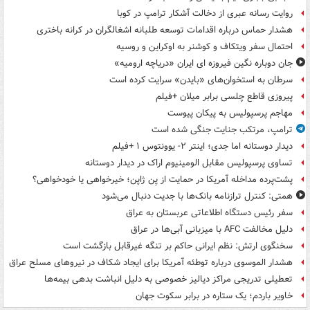
روایت رسانه عبری از دخالت آشکار ترامپ در کوبا
هشدار حماس درباره اقدامات توسعه طلبانه اشغالگران در کرانه باختری
احتمال سفر ویتکاف و کوشنر به اوکراین و روسیه
جان دوباره نگین فیروزه ای ایران «دریاچه ارومیه»
سرطان به استخوان‌های «بایدن» سرایت کرده است
پیروزی قاطع چلسی برابر میلان +فیلم
مهاجم پرسپولیس به پیکان پیوست
ترامپ، مرتکب جنایت جنگی شده است
دیدار دوستانه اما جدی؛ اینتر ۲- یوونتوس ۱ +فیلم
تساوی پرسپولیس مقابل الومینیوم اراک در دیدار دوستانه
پشت‌پرده مداخله آمریکا در حمایت از یِن ژاپن؛ خیرخواهی یا خودخواهی؟
همتی: کنترل ترازنامه بانک‌ها با جدیت دنبال می‌شود
سفر رئیس دستگاه اطلاعاتی عربستان به عراق
دلیل مخالفت AFC با میزبانی آبی‌ها در عراق
سخنگوی ارتش: نظم ایرانی حاکم بر تنگه غیرقابل بازگشت است
هشدار الموسوی درباره توطئه آمریکا برای ایجاد شکاف در نیروهای مسلح عراق
تعطیلی تدریجی مراکز دیالیز خصوصی به دلیل انباشت بدهی بیمه‌ها
خاویر باردم؛ یک ستاره در برابر سکوت جهان