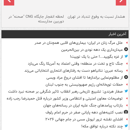
ای
هشدار نسبت به وفوع تندباد در تهران
لحظه انفجار جایگاه CNG "صحنه" در
دس
دوربین مداربسته
ات
آخرین اخبار
علل مرگ زنان در ایران؛ بیماری‌های قلبی همچنان در صدر
میدان‌داری یک دهه نودی در بین‌الحرمین
از غزه بگویید...! حتی با یک توییت!
جنگ تاج و تخت در منطقه؛ وقتی اعتماد به آمریکا رنگ می‌بازد
رسانه عبری: نتانیاهو دست به رفتارهای انتحاری انتخاباتی می‌زند
از مظلوم‌نمایی براندازها تا افشای دروغ مراد ویسی
حملات توپخانه‌ای رژیم صهیونیستی به جنوب لبنان
صفار هرندی: تشییع تاریخی رهبر انقلاب تاثیر شگرفی بر صحنه نبرد داشت
توضیحات معاون امنیتی و انتظامی وزیر کشور درباره قتل حمیدرضا رجب زاده
بازتاب پیامدهای جنگ علیه ایران در رسانه‌های جهان
نصب کتیبه‌های دهه پایانی صفر در حرم امام رئوف
افشای نقشه ترور لیونل مسی در جام جهانی ۲۰۲۶
چند نکته درباره توافق مکه!