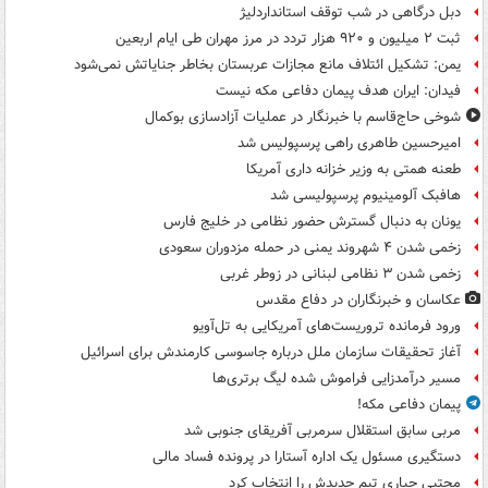
دبل درگاهی در شب توقف استانداردلیژ
ثبت ۲ میلیون و ۹۲۰ هزار تردد در مرز مهران طی ایام اربعین
یمن: تشکیل ائتلاف مانع مجازات عربستان بخاطر جنایاتش نمی‌شود
فیدان: ایران هدف پیمان دفاعی مکه نیست
شوخی حاج‌قاسم با خبرنگار در عملیات آزادسازی بوکمال
امیرحسین طاهری راهی پرسپولیس شد
طعنه همتی به وزیر خزانه داری آمریکا
هافبک آلومینیوم پرسپولیسی شد
یونان به دنبال گسترش حضور نظامی در خلیج فارس
زخمی شدن ۴ شهروند یمنی در حمله مزدوران سعودی
زخمی شدن ۳ نظامی لبنانی در زوطر غربی
عکاسان و خبرنگاران در دفاع مقدس
ورود فرمانده تروریست‌های آمریکایی به تل‌آویو
آغاز تحقیقات سازمان ملل درباره جاسوسی کارمندش برای اسرائیل
مسیر درآمدزایی فراموش شده لیگ برتری‌ها
پیمان دفاعی مکه!
مربی سابق استقلال سرمربی آفریقای جنوبی شد
دستگیری مسئول یک اداره آستارا در پرونده فساد مالی
مجتبی جباری تیم جدیدش را انتخاب کرد