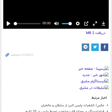
00:00
Play
Mute
Settings
PIP
Enter
Down
دریافت
2 MB
fullscreen
اخبار مرتبط
عکس/ کشفیات پلیس البرز از سارقان و مالخران
فیلم/دستگیری موبایل‌قاپ مشهدی توسط پلیس در 10 ثانیه