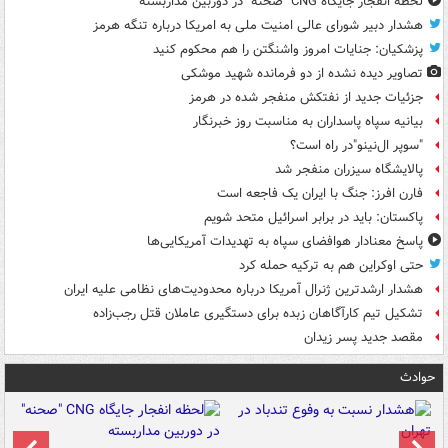
لحظه انفجار جایگاه CNG "صحنه" در دوربین مداربسته
هشدار دبیر شورای عالی امنیت ملی به امریکا درباره تنگه هرمز
پزشکیان: جنایات امروز واشنگتن را هم محکوم کنید
تصاویر دیده‌ نشده از دو فرمانده شهید موشکی
جزئیات جدید از نفتکش منفجر شده در هرمز
بیانیه سپاه پاسداران به مناسبت روز خبرنگار
"سوپر ال‌نینو"در راه است؟
پالایشگاه سیزران منفجر شد
فارن افرز: جنگ با ایران یک فاجعه است
پاکستان: باید در برابر اسرائیل متحد شویم
پاسخ معنادار هوافضای سپاه به تهدیدات آمریکایی‌ها
حتی اوکراین هم به ترکیه حمله کرد
هشدار ارشدترین ژنرال آمریکا درباره محدودیت‌های نظامی علیه ایران
تشکیل تیم کارآگاهان زبده برای دستگیری عاملان قتل رجب‌زاده
مقصد جدید پسر زیدان
حوادث