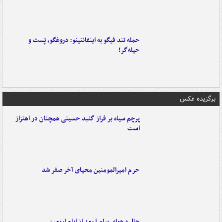
حمله تند فیگو به اینفانتینو: دروغگو، پَست‌ و
حیله‌گر!
برگزیده عکس
پرچم سیاه بر فراز گنبد حسینی همچنان در اهتزاز
است
حرم امیرالمومنین محیای آخر صفر شد
حال و هوای سامرا بعد از ایام اربعین