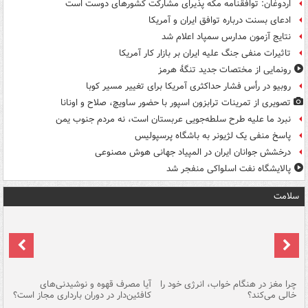
اردوغان: توافقنامه مکه پذیرای مشارکت کشورهای دوست است
ادعای بسنت درباره توافق ایران و آمریکا
نتایج آزمون مدارس سمپاد اعلام شد
تاثیرات منفی جنگ علیه ایران بر بازار کار آمریکا
رونمایی از مختصات جدید تنگۀ هرمز
روبیو در رأس فشار حداکثری آمریکا برای تغییر مسیر کوبا
تصویری از تمرینات ترابزون اسپور با حضور ساویچ، صلاح و اونانا
نبرد ما علیه طرح سلطه‌جویی عربستان است، نه مردم جنوب یمن
پاسخ منفی یک لژیونر به باشگاه پرسپولیس
درخشش جوانان ایران در المپیاد جهانی هوش مصنوعی
پالایشگاه نفت اسلواکی منفجر شد
سلامت
ت
چرا مغز در هنگام خواب، انرژی خود را
آیا مصرف قهوه و نوشیدنی‌های
چر
خالی می‌کند؟
کافئین‌دار در دوران بارداری مجاز است؟
می