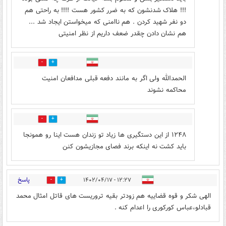
!!! هلاک شدنشون که به ضرر کشور هست !!!! به راحتی هم
دو نفر شهید کردن . هم ناامنی که میخواستن ایجاد شد ...
هم نشان دادن چقدر ضعف داریم از نظر امنیتی
0
10
الحمدالله ولی اگر به مانند دفعه قبلی مدافعان امنیت
محاکمه نشوند
0
9
۱۲۴۸ از این دستگیری ها زیاد تو زندان هست اینا رو همونجا
باید کشت نه اینکه برند فصای مجازیشون کنن
پاسخ
۱۲:۲۷ - ۱۴۰۲/۰۴/۱۷
0
11
الهی شکر و قوه قضاییه هم زودتر بقیه تروریست های قاتل امثال محمد
قبادلو،عباس کورکوری را اعدام کنه .