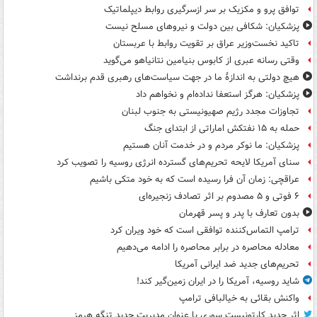
توافق پرو و مکزیک بر سر ازسرگیری روابط دیپلماتیک
پزشکیان: شکافی بین دولت و نیروهای مسلح نیست
تاکید نخست‌وزیر عراق بر تقویت روابط با عربستان
وقتی رسانه عبری از کابوس بنیامین نتانیاهو می‌گوید
هیچ دولتی به اندازۀ ما در جهت سیاست‌های رهبری قدم برنداشت
پزشکیان: هرگز استعفا نداده‌ام و نخواهم داد
تجاوزات مجدد رژیم صهیونیستی به جنوب لبنان
حمله به ۱۵ نفتکش‌ اماراتی از ابتدای جنگ
پزشکیان: ما نوکر مردم و در خدمت آنان هستیم
سنای آمریکا لایحه تحریم‌های گسترده انرژی روسیه را تصویب کرد
عراقچی: زمان آن فرا رسیده است که به خود متکی باشیم
۶ فوتی و ۵ مصدوم بر اثر تصادف زنجیره‌ای
بدون تعارف با پدر و پسر قهرمان
ترامپ التماس‌کننده توافقی است که خود ویران کرد
معادله محاصره در برابر محاصره را ادامه می‌دهیم
تحریم‌های جدید ضد ایرانی آمریکا
شاید روسیه، آمریکا را در ایران زمین‌گیر کند!
واکنش بقائی به خیالبافی ترامپ
اثر جدید کارتونیست سوری با عنوان مدیریت جدید تنگه هرمز