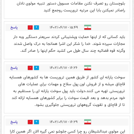
بلوچستان رو تصرف نکنن مقامات مسوول دستور تنبیه مولوی نادان
راصادر نمیکنن بابا این مرتیه تروریست روجمع کنید
پاسخ
۱۵:۴۹ - ۱۴۰۲/۰۴/۱۷
0
1
باید کسانی که از اینها حمایت وپشتیبانی کردند سریعتر دستگیر وبه دار
مجازات سپرده شوند. خدا را شکر این اشرا همانجا به درک واصل شدند
وگرنه قوه قضائیه چند سال طول می کشید حگم اینها را صادر گند.
پاسخ
۱۶:۲۶ - ۱۴۰۲/۰۴/۱۷
0
1
سوخت یارانه ای کشور از طریق همین تروریست ها به کشورهای همسایه
قاچاق میشه و از فروش اون پول سلاح و مهمات برای عملیات های
تروریستی تهیه می کنند،دولت باید پول سوخت یارانه ای را مستقیم به
خود مردم بدهد و بعد قیمت سوخت را برابر کشورهای همسایه ارائه کند
تا از قاچاق و تقویت گروههای تروریستی جلوگیری بشود.
پاسخ
۱۶:۲۹ - ۱۴۰۲/۰۴/۱۷
0
1
این مولوی عبدالشیطان رو چرا کسی جلوشو نمی گیره الان اگر همین کارا