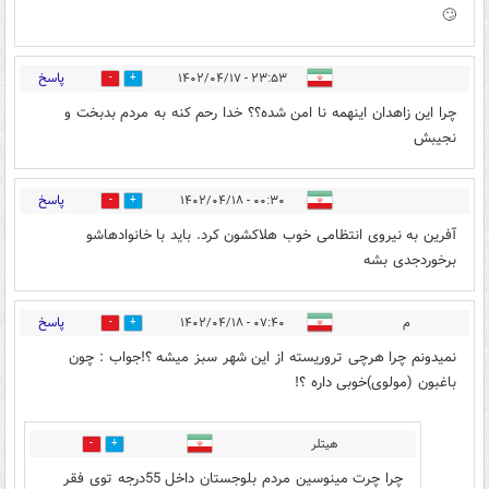
🙄
پاسخ
۲۳:۵۳ - ۱۴۰۲/۰۴/۱۷
0
0
چرا این زاهدان اینهمه نا امن شده؟؟ خدا رحم کنه به مردم بدبخت و
نجیبش
پاسخ
۰۰:۳۰ - ۱۴۰۲/۰۴/۱۸
0
1
آفرین به نیروی انتظامی خوب هلاکشون کرد. باید با خانوادهاشو
برخوردجدی بشه
پاسخ
م
۰۷:۴۰ - ۱۴۰۲/۰۴/۱۸
0
0
نمیدونم چرا هرچی تروریسته از این شهر سبز میشه ؟!جواب : چون
باغبون (مولوی)خوبی داره ؟!
هیتلر
0
0
چرا چرت مینوسین مردم بلوجستان داخل 55درجه توی فقر