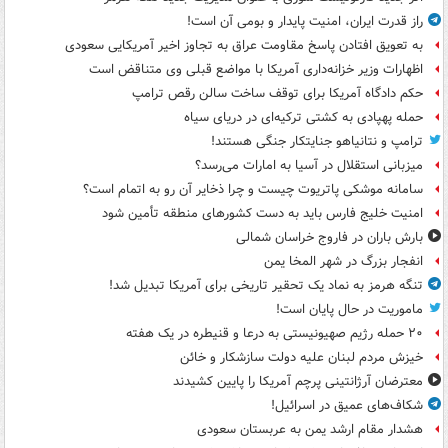
راز قدرت ایران، امنیت پایدار و بومی آن است!
به تعویق افتادن پاسخ مقاومت عراق به تجاوز اخیر آمریکایی سعودی
اظهارات وزیر خزانه‌داری آمریکا با مواضع قبلی وی متناقض است
حکم دادگاه آمریکا برای توقف ساخت سالن رقص ترامپ
حمله پهپادی به کشتی ترکیه‌ای در دریای سیاه
ترامپ و نتانیاهو جنایتکار جنگی هستند!
میزبانی استقلال در آسیا به امارات می‌رسد؟
سامانه موشکی پاتریوت چیست و چرا ذخایر آن رو به اتمام است؟
امنیت خلیج فارس باید به دست کشورهای منطقه تأمین شود
بارش باران در فاروج خراسان شمالی
انفجار بزرگ در شهر المخا یمن
تنگه هرمز به نماد یک تحقیر تاریخی برای آمریکا تبدیل شد!
ماموریت در حال پایان است!
۲۰ حمله رژیم صهیونیستی به درعا و قنیطره در یک هفته
خیزش مردم لبنان علیه دولت سازشکار و خائن
معترضان آرژانتینی پرچم آمریکا را پایین کشیدند
شکاف‌های عمیق در اسرائیل!
هشدار مقام ارشد یمن به عربستان سعودی