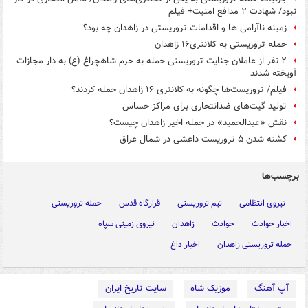
نبود/ شهادت ۲ مدافع امنیت+ فیلم
زمینه ناآرامی ها و اقدامات تروریستی در زاهدان چه بود؟
حمله تروریستی به کلانتری۱۶ زاهدان
۲ نفر از عاملان جنایت تروریستی حمله به حرم شاهچراغ (ع) به دار مجازات
آویخته شدند
فیلم/ تروریست‌ها چگونه به کلانتری ۱۶ زاهدان حمله کردند؟
تولید گیت‌های ضدانتحاری برای مراکز حساس
نقش «عبدالحمید» در حمله اخیر زاهدان چیست؟
کشته شدن ۵ تروریست داعشی در شمال عراق
برچسب‌ها
نیروی انتظامی
تیم تروریستی
قرارگاه قدس
حمله تروریستی
اخبار حوادث
حوادث
زاهدان
نیروی زمینی سپاه
حمله تروریستی زاهدان
اخبار داغ
آپ آهنگ
موزیک شاه
سایت تاریخ ایران