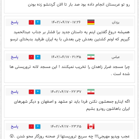
رو تو عربستان انجام داده بود صد بار تا الان گردنشو زده بودن
پاسخ
یزدان
۱۷:۲۶ - ۱۴۰۲/۰۴/۱۷
0
0
همیشه دروغ گفتین اینم یه داستان جدید برا فشار بر جناب عبدالحمید
گیریم که اونم کشتین بعدش چی بعدش با یه ایران طرفید بدبختای ترسو
پاسخ
عباس
۲۱:۳۵ - ۱۴۰۲/۰۴/۱۷
0
1
چرا مسجد ضرار زاهدان را تخریب نمیکنند ! این مسجد لانه تروریستی ها
شده است .
پاسخ
۲۲:۳۷ - ۱۴۰۲/۰۴/۱۷
0
1
اگه اینارو جمعشون نکنن فردا باید تو مشهد و اصفهان و دیگر شهرهای
ایران باهاشون رودرو بشیم
پاسخ
۲۳:۲۵ - ۱۴۰۲/۰۴/۱۷
0
0
عجب ویدیو مهیجی!!! چه سریع تروریستها از صحنه روزگار محو شدن .😲