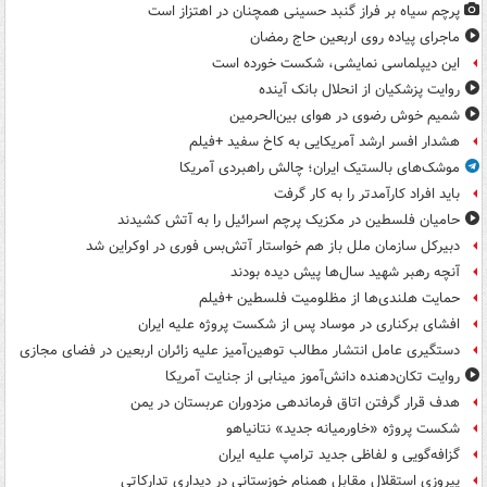
پرچم سیاه بر فراز گنبد حسینی همچنان در اهتزاز است
ماجرای پیاده روی اربعین حاج رمضان
این دیپلماسی نمایشی، شکست خورده است
روایت پزشکیان از انحلال بانک آینده
شمیم خوش رضوی در هوای بین‌الحرمین
هشدار افسر ارشد آمریکایی به کاخ سفید +فیلم
موشک‌های بالستیک ایران؛ چالش راهبردی آمریکا
باید افراد کارآمدتر را به کار گرفت
حامیان فلسطین در مکزیک پرچم اسرائیل را به آتش کشیدند
دبیرکل سازمان ملل باز هم خواستار آتش‌بس فوری در اوکراین شد
آنچه رهبر شهید سال‌ها پیش دیده بودند
حمایت هلندی‌ها از مظلومیت فلسطین +فیلم
افشای برکناری در موساد پس از شکست پروژه علیه ایران
دستگیری عامل انتشار مطالب توهین‌آمیز علیه زائران اربعین در فضای مجازی
روایت تکان‌دهنده دانش‌آموز مینابی از جنایت آمریکا
هدف قرار گرفتن اتاق‌ فرماندهی مزدوران عربستان در یمن
شکست پروژه «خاورمیانه جدید» نتانیاهو
گزافه‌گویی و لفاظی جدید ترامپ علیه ایران
پیروزی استقلال مقابل همنام خوزستانی در دیداری تدارکاتی