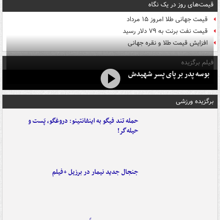
قیمت‌های روز در یک نگاه
قیمت جهانی طلا امروز ۱۵ مرداد
قیمت نفت برنت به ۷۹ دلار رسید
افزایش قیمت طلا و نقره جهانی
فیلم برگزیده
بوسه‌ پدر بر پای پسر شهیدش
برگزیده ورزشی
حمله تند فیگو به اینفانتینو: دروغگو، پَست‌ و
حیله‌گر!
جنجال جدید نیمار در برزیل +فیلم