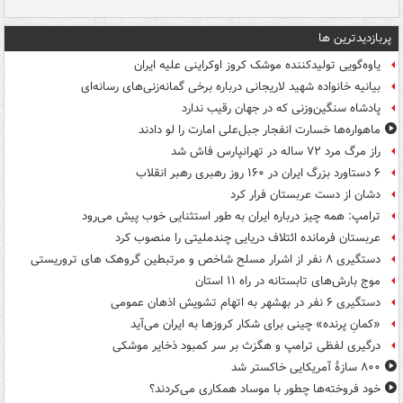
پربازدیدترین ها
یاوه‌گویی تولیدکننده موشک کروز اوکراینی علیه ایران
بیانیه خانواده شهید لاریجانی درباره برخی گمانه‌زنی‌های رسانه‌ای
پادشاه سنگین‌وزنی که در جهان رقیب ندارد
ماهواره‌ها خسارت انفجار جبل‌علی امارت را لو دادند
راز مرگ مرد ۷۲ ساله در تهرانپارس فاش شد
۶ دستاورد بزرگ ایران در ۱۶۰ روز رهبری رهبر انقلاب
دشان از دست عربستان فرار کرد
ترامپ: همه چیز درباره ایران به طور استثنایی خوب پیش می‌رود
عربستان فرمانده ائتلاف دریایی چندملیتی را منصوب کرد
دستگیری ۸ نفر از اشرار مسلح شاخص و مرتبطین گروهک های تروریستی
موج بارش‌های تابستانه در راه ۱۱ استان
دستگیری ۶ نفر در بهشهر به اتهام تشویش اذهان عمومی
«کمانِ پرنده» چینی برای شکار کروزها به ایران می‌آید
درگیری لفظی ترامپ و هگزث بر سر کمبود ذخایر موشکی
۸۰۰ سازۀ آمریکایی خاکستر شد
خود فروخته‌ها چطور با موساد همکاری می‌کردند؟