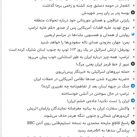
انفجار در حومه دمشق چند کشته و زخمی برجا گذاشت
بوسه‌ پدر بر پای پسر شهیدش
رایزنی عراقچی و همتای موریتانی خود درباره تحولات منطقه
موج تهدید علیه قضات آمریکایی پس از صدور حکم علیه ترامپ
روایتی از همدلی و همسویی ملت‌ها در مراسم اربعین
یمن: جهان به‌زودی صدای ناله سعودی‌ها را خواهد شنید
یونیفل: ارتش اسرائیل در یک روز ۱۱۳ توپ به جنوب لبنان شلیک کرده است
ترامپ: همه چیز درباره ایران به طور استثنایی خوب پیش می‌رود
عبور از خط قرمز ایران یعنی مرگ!
حمله نیروهای اسرائیلی به خبرنگار پرس‌تی‌وی
«ضربه مغزی» شدن صدها نظامی آمریکایی در حملات ایران
جنگ در جبهه لبنان بعد از تفاهم‌نامه چه تغییری کرده؟
ترامپ در حال سوختن در آتشی خودساخته
ایران را تست نکنید! جاده‌ی خشم ایران!
واکنش سفارت ایران به بیانیه مغرضانه نمایندگان پارلمان اتریش
کریدورهای شمالی و جنوبی تنگه هرمز حذف می‌شوند
پاسخ قاطع ملیحه محمدی به نسخه تسلیم‌طلبی روی آنتن BBC
پرشدگی سدها به ۵۸درصد رسید