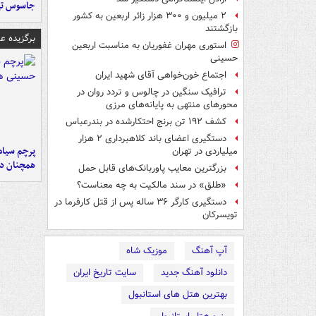
جاسوس تی
۲ میلیون و ۳۰۰ هزار زائر اربعین به کشور
بازگشتند
برگزیده 
استوری مهران غفوریان به مناسبت اربعین
حسینی
اجتماع خون‌خواهی آقای شهید ایران
ترافیک سنگین در چالوس و تردد روان در
محورهای منتهی به پایانه‌های مرزی
کشف ۱۹۲ تن برنج احتکارشده در بندرعباس
دستگیری اعضای باند کلاهبرداری ۲ هزار
پرچم سیاه
میلیاردی در تهران
همچنان در
بزرگترین معایب پاوربانک‌های قابل حمل
«طلق» در سند مالکیت به چه معناست؟
دستگیری کارگر ۳۶ ساله پس از قتل کارفرما در
تویسرکان
آپ آهنگ
موزیک شاه
دانلود آهنگ جدید
سایت تاریخ ایران
بهترین هتل های استانبول