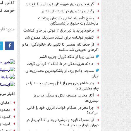
گفتنی اس
گربه جریان برق شهرستان فریمان را قطع کرد
خواهد کر
رگبار و رعدوبرق در راه شمال کشور
پاسخ تأمین‌اجتماعی به زمان پرداخت
مابه‌التفاوت حقوق بازنشستگان
منبع: فا
برخورد پراید با تیر برق ۲ فوتی بر جای گذاشت
تنظیم قولنامه برای اسناد سبزرنگ ممنوع شد
از حذف نام همسر تا تغییر نام خانوادگی؛ اما و
اگرهای تعویض شناسنامه
نمایی زیبا از تنگه کریان جزیره قشم
حادثه غرق‌شدگی در طاقانک ۲ قربانی گرفت
مسجد جامع یزد، از باشکوه‌ترین معماری‌های
ایران
پدر شاهرودی پس از قتل پسرش، جسد را در
چاه مخفی کرد
اخبار مرتب
آثار مخرب مصرف الکل و سیگار در بروز
بیماری‌ها
اعضای یک خانواده
چرا مغز در هنگام خواب، انرژی خود را خالی
مصدومیت ۱۰ تن در حریق
می‌کند؟
کمبود ۱۵ هزار نیروی اورژانس در کشور/ مشکل ارزی برای خرید آمبولانس
آیا مصرف قهوه و نوشیدنی‌های کافئین‌دار در
ضرب و 
دوران بارداری مجاز است؟
انحراف خودروی پژو