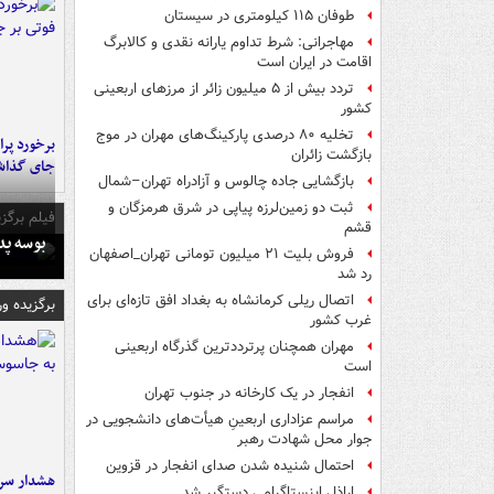
طوفان ۱۱۵ کیلومتری در سیستان
مهاجرانی: شرط تداوم یارانه نقدی و کالابرگ
اقامت در ایران است
تردد بیش از ۵ میلیون زائر از مرزهای اربعینی
کشور
تخلیه ۸۰ درصدی پارکینگ‌های مهران در موج
بازگشت زائران
جای گذا
بازگشایی جاده چالوس و آزادراه تهران–شمال
ثبت دو زمین‌لرزه پیاپی در شرق هرمزگان و
فیلم برگزی
قشم
بوسه‌ پ
فروش بلیت ۲۱ میلیون تومانی تهران_اصفهان
رد شد
اتصال ریلی کرمانشاه به بغداد افق تازه‌ای برای
برگزیده و
غرب کشور
مهران همچنان پرترددترین گذرگاه اربعینی
است
انفجار در یک کارخانه در جنوب تهران
مراسم عزاداری اربعینِ هیأت‌های دانشجویی در
جوار محل شهادت رهبر
احتمال شنیده شدن صدای انفجار در قزوین
هشدار سرم
اراذل اینستاگرامی دستگیر شد