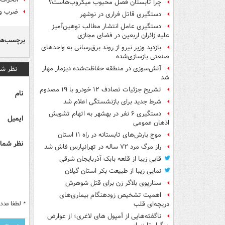
چرا تابستان فصل محبوب میکروب‌هاست؟
ضرب و 
دستگیری قاتل فراری در نوشهر
دستگیری عامل انتشار مطالب توهین‌آمیز
علیه زائران اربعین در فضای مجازی
برچسب‌ها
بازدید وزیر نیرو از روند برق‌رسانی به واحدهای
صنعتی بازسازی‌شده
نظر شم
آتش‌سوزی در منطقه حفاظت‌شده دیزمار مهار
شد
تشریح جزئیات تصادف ۱۲ خودرو با ۱۹ مصدوم
نام
شرط جدید برای بازنشستگی اعلام شد
دستگیری ۶ نفر در بهشهر به اتهام تشویش
ایمیل
اذهان عمومی
موج بارش‌های تابستانه در راه ۱۱ استان
نظر شما 
راز مرگ مرد ۷۲ ساله در تهرانپارس فاش شد
قابی زیبا از قلعه بابک آذربایجان شرقی
نمایی زیبا از طبیعت بکر استان گیلان
سناریوی بلاگر زن برای قتل شوهرش
اهمیت تشخیص زودهنگام بیماری‌های
*
لطفا عدد م
دریچه‌ای قلب
ناگفته‌هایی از آمپول های لاغری؛ از عوارض