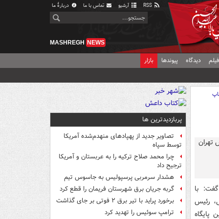
RSS
آرشیو
تماس با ما
دربارهٔ ما
MASHREGH
NEWS
یلم
دیدگاه
پیوندها
بازار
اپ
پربازدیدترین ها
تصاویر جدید از پهپادهای منهدم‌شده آمریکا
توسط سپاه
چرا محمد صلاح ترکیه را به عربستان و آمریکا
ترجیح داد
هشدار سرمربی پرسپولیس به جاسوس تیم
فت: با
گربه جریان برق شهرستان فریمان را قطع کرد
، رئیس
برخورد پراید با تیر برق ۲ فوتی بر جای گذاشت
ترامپ سوئیس را تهدید کرد
 پایگاه