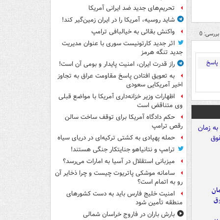
تحریم‌های جدید ضد ایرانی آمریکا
شاید روسیه، آمریکا را در ایران زمین‌گیر کند!
واکنش بقائی به خیالبافی ترامپ
بررسی: 0
اثر جدید کارتونیست سوری با عنوان مدیریت
جدید تنگه هرمز
پاسخ
راز قدرت ایران، امنیت پایدار و بومی آن است!
به تعویق افتادن پاسخ مقاومت عراق به تجاوز
اخیر آمریکایی سعودی
اظهارات وزیر خزانه‌داری آمریکا با مواضع قبلی
وی متناقض است
حکم دادگاه آمریکا برای توقف ساخت سالن
رقص ترامپ
حمله پهپادی به کشتی ترکیه‌ای در دریای سیاه
ترامپ و نتانیاهو جنایتکار جنگی هستند!
میزبانی استقلال در آسیا به امارات می‌رسد؟
سامانه موشکی پاتریوت چیست و چرا ذخایر آن
رو به اتمام است؟
مان
امنیت خلیج فارس باید به دست کشورهای
وق
منطقه تأمین شود
بارش باران در فاروج خراسان شمالی