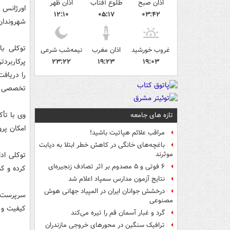
اذان صبح
طلوع آفتاب
اذان ظهر
اورژانس 
۱۲:۱۰
۰۵:۱۷
۰۳:۴۲
شهروندان 
غروب خورشید
اذان مغرب
نیمه‌شب شرعی
پرکاربردت
۲۳:۲۲
۱۹:۲۳
۱۹:۰۳
را دریاف
تخصصی icu را نیز دارد
تازه های جامعه
امکان پرو
مراقب علائم هپاتیت باشید!
باغچه‌های خانگی در کاهش خطر ابتلا به دیابت
توکلی ادا
موثرند
۶ فوتی و ۵ مصدوم بر اثر تصادف زنجیره‌ای
کرده و کم
نتایج آزمون مدارس سمپاد اعلام شد
درخشش جوانان ایران در المپیاد جهانی هوش
سرپرست ا
مصنوعی
کیفیت و 
گرد و غبار آسمان قم را تیره می‌کند
ترافیک سنگین در محورهای خروجی مازندران