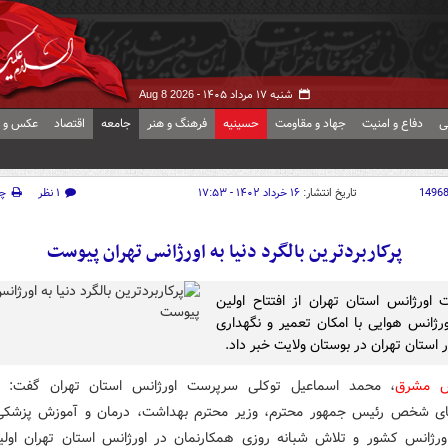
شنبه ۱۷ مرداد ۱۴۰۵ -
Aug 8 2026
ی
دفاع و امنیت
جهاد و مقاومت
حسینیه
فرهنگ و هنر
جامعه
اقتصاد
عکس و ف
1496
تاریخ انتشار:
۱۶ خرداد ۱۴۰۲ - ۱۷:۵۳
۱ نظر
چ
پرکاربردترین بالگرد دنیا به اورژانس تهران پیوست
اورژانس استان تهران از افتتاح اولین
اورژانس هوایی با امکان تعمیر و نگهداری
ر استان تهران در بوستان ولایت خبر داد.
ش مشرق
، محمد اسماعیل توکلی سرپرست اورژانس استان تهران گفت: گ
ای شخص رئیس جمهور محترم، وزیر محترم بهداشت، درمان و آموزش پزشکی
ورژانس کشور و تلاش شبانه روزی همکارنمان در اورژانس استان تهران اولین