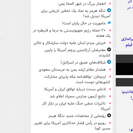
انفجار بزرگ در شهر المخا یمن
تنگه هرمز به نماد یک تحقیر تاریخی برای
آمریکا تبدیل شد!
ماموریت در حال پایان است!
۲۰ حمله رژیم صهیونیستی به درعا و قنیطره در
یک هفته
یراندازی
خیزش مردم لبنان علیه دولت سازشکار و خائن
فیلم
معترضان آرژانتینی پرچم آمریکا را پایین
کشیدند
شکاف‌های عمیق در اسرائیل!
هشدار مقام ارشد یمن به عربستان سعودی
اردوغان: توافقنامه مکه پذیرای مشارکت
کشورهای دوست است
ادعای بسنت درباره توافق ایران و آمریکا
نتایج آزمون مدارس سمپاد اعلام شد
تاثیرات منفی جنگ علیه ایران بر بازار کار
آمریکا
رونمایی از مختصات جدید تنگۀ هرمز
روبیو در رأس فشار حداکثری آمریکا برای تغییر
مسیر کوبا
و: