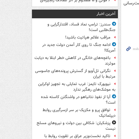
۶ فوتی و ۵ مصدوم بر اثر تصادف زنجیره‌ای
ت‌رسانی
آخرین اخبار
سندرز: ترامپ نماد فساد، اقتدارگرایی و
جنگ‌طلبی است!
مراقب علائم هپاتیت باشید!
ادامه جنگ تا روی کار آمدن دولت جدید در
آمریکا!
باغچه‌های خانگی در کاهش خطر ابتلا به دیابت
موثرند
نگرانی تل‌آویو از گسترش پرونده‌های جاسوسی
مرتبط با ایران
نیویورک تایمز: غرب تمایلی به تجهیز اوکراین
به موشک‌های رهگیر ندارد
آیا از نفوذ نتانیاهو در واشنگتن کاسته شده
است؟
توافق پرو و مکزیک بر سر ازسرگیری روابط
دیپلماتیک
پزشکیان: شکافی بین دولت و نیروهای مسلح
نیست
تاکید نخست‌وزیر عراق بر تقویت روابط با