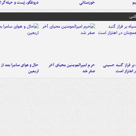
م
خوزستانی
دروغگو، پَست‌ و حیله‌گر!
عکس
 بر فراز گنبد حسینی
حرم امیرالمومنین محیای آخر
حال و هوای سامرا بعد از ا
 اهتزاز است
صفر شد
اربعین