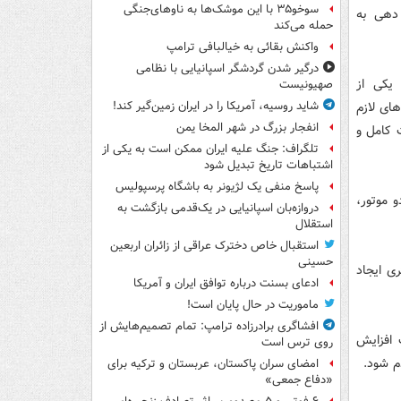
سوخو۳۵ با این موشک‌ها به ناوهای‌جنگی
 دهی به
حمله می‌کند
واکنش بقائی به خیالبافی ترامپ
درگیر شدن گردشگر اسپانیایی با نظامی
 بالگرد یکی از
صهیونیست
های لازم
شاید روسیه، آمریکا را در ایران زمین‌گیر کند!
انفجار بزرگ در شهر المخا یمن
 کامل و
تلگراف: جنگ علیه ایران ممکن است به یکی از
اشتباهات تاریخ تبدیل شود
پاسخ منفی یک لژیونر به باشگاه پرسپولیس
ن به دو موتور،
دروازه‌بان اسپانیایی در یک‌قدمی بازگشت به
استقلال
استقبال خاص دخترک عراقی از زائران اربعین
حسینی
ری ایجاد
ادعای بسنت درباره توافق ایران و آمریکا
ماموریت در حال پایان است!
افشاگری برادرزاده ترامپ: تمام تصمیم‌هایش از
 افزایش
روی ترس است
م شود.
امضای سران پاکستان، عربستان و ترکیه برای
«دفاع جمعی»