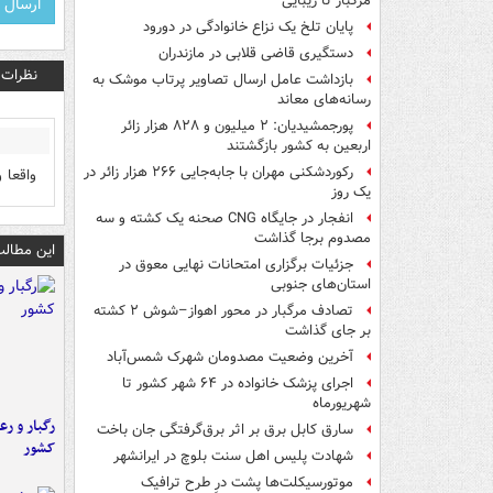
مرگبار تا زیبایی
پایان تلخ یک نزاع خانوادگی در دورود
دستگیری قاضی قلابی در مازندران
نظرات
بازداشت عامل ارسال تصاویر پرتاب موشک به
رسانه‌های معاند
پورجمشیدیان: ۲ میلیون و ۸۲۸ هزار زائر
اربعین به کشور بازگشتند
رکوردشکنی مهران با جابه‌جایی ۲۶۶ هزار زائر در
واقعا 
یک روز
انفجار در جایگاه CNG صحنه یک کشته و سه
مصدوم برجا گذاشت
این مطالب
جزئیات برگزاری امتحانات نهایی معوق در
استان‌های جنوبی
تصادف مرگبار در محور اهواز–شوش ۲ کشته
بر جای گذاشت
آخرین وضعیت مصدومان شهرک شمس‌آباد
اجرای پزشک خانواده در ۶۴ شهر کشور تا
شهریورماه
رگبار و رع
سارق کابل برق بر اثر برق‌گرفتگی جان باخت
کشور
شهادت پلیس اهل سنت بلوچ در ایرانشهر
موتورسیکلت‌ها پشت درِ طرح ترافیک