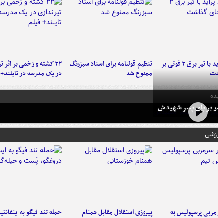
برخورد پراید با تیر برق ۲ فوتی بر
تنظیم قولنامه برای اسناد سبزرنگ
۲۲ کشته و زخمی بر اثر ت
شت
ممنوع شد
در یک مدرسه در تایلند+ 
ده
در بر پای پسر شهیدش
رزشی
ربی پرسپولیس به
پیروزی استقلال مقابل همنام
حمله تند فیگو به اینفانتین