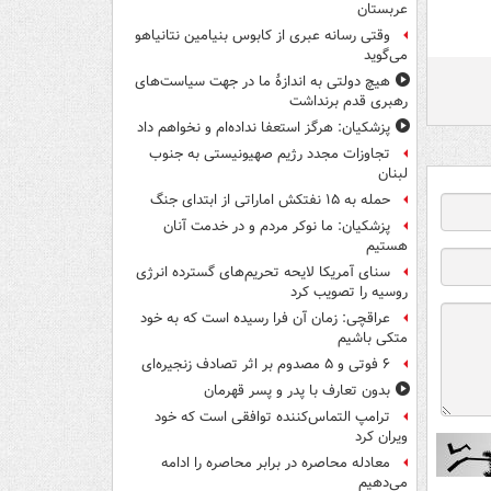
عربستان
وقتی رسانه عبری از کابوس بنیامین نتانیاهو
می‌گوید
هیچ دولتی به اندازۀ ما در جهت سیاست‌های
رهبری قدم برنداشت
پزشکیان: هرگز استعفا نداده‌ام و نخواهم داد
تجاوزات مجدد رژیم صهیونیستی به جنوب
لبنان
حمله به ۱۵ نفتکش‌ اماراتی از ابتدای جنگ
پزشکیان: ما نوکر مردم و در خدمت آنان
هستیم
سنای آمریکا لایحه تحریم‌های گسترده انرژی
روسیه را تصویب کرد
عراقچی: زمان آن فرا رسیده است که به خود
متکی باشیم
۶ فوتی و ۵ مصدوم بر اثر تصادف زنجیره‌ای
بدون تعارف با پدر و پسر قهرمان
ترامپ التماس‌کننده توافقی است که خود
ویران کرد
معادله محاصره در برابر محاصره را ادامه
می‌دهیم