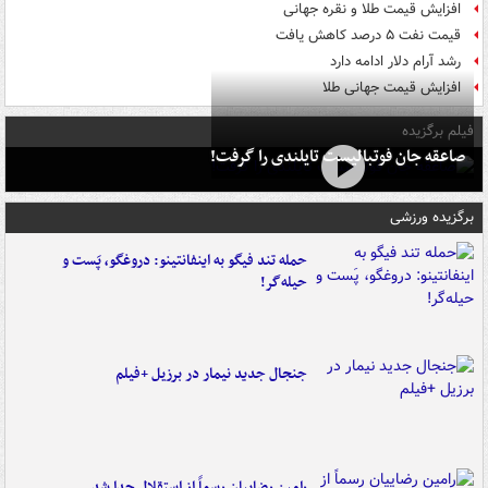
افزایش قیمت طلا و نقره جهانی
قیمت نفت ۵ درصد کاهش یافت
رشد آرام دلار ادامه دارد
افزایش قیمت جهانی طلا
فیلم برگزیده
صاعقه جان فوتبالیست تایلندی را گرفت!
برگزیده ورزشی
حمله تند فیگو به اینفانتینو: دروغگو، پَست‌ و
حیله‌گر!
جنجال جدید نیمار در برزیل +فیلم
رامین رضاییان رسماً از استقلال جدا شد