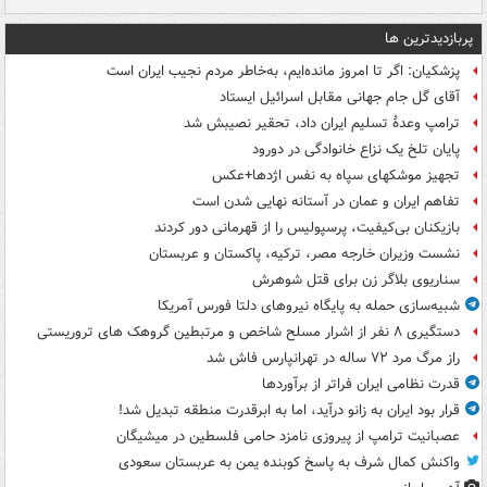
پربازدیدترین ها
پزشکیان: اگر تا امروز مانده‌ایم، به‌خاطر مردم نجیب ایران است
آقای گل جام جهانی مقابل اسرائیل ایستاد
ترامپ وعدۀ تسلیم ایران داد، تحقیر نصیبش شد
پایان تلخ یک نزاع خانوادگی در دورود
تجهیز موشکهای سپاه به نفس اژدها+عکس
تفاهم ایران و عمان در آستانه نهایی شدن است
بازیکنان بی‌کیفیت، پرسپولیس را از قهرمانی دور کردند
نشست وزیران خارجه مصر، ترکیه، پاکستان و عربستان
سناریوی بلاگر زن برای قتل شوهرش
شبیه‌سازی حمله به پایگاه نیروهای دلتا فورس آمریکا
دستگیری ۸ نفر از اشرار مسلح شاخص و مرتبطین گروهک های تروریستی
راز مرگ مرد ۷۲ ساله در تهرانپارس فاش شد
قدرت نظامی ایران فراتر از برآوردها
قرار بود ایران به زانو درآید، اما به ابرقدرت منطقه تبدیل شد!
عصبانیت ترامپ از پیروزی نامزد حامی فلسطین در میشیگان
واکنش کمال شرف به پاسخ کوبنده یمن به عربستان سعودی