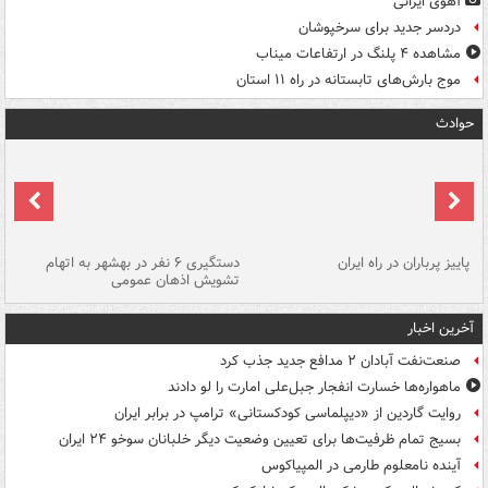
آهوی ایرانی
دردسر جدید برای سرخپوشان
مشاهده ۴ پلنگ در ارتفاعات میناب
موج بارش‌های تابستانه در راه ۱۱ استان
حوادث
ن
پاییز پرباران در راه ایران
دستگیری ۶ نفر در بهشهر به اتهام
تشویش اذهان عمومی
اس
آخرین اخبار
صنعت‌نفت آبادان ۲ مدافع جدید جذب کرد
ماهواره‌ها خسارت انفجار جبل‌علی امارت را لو دادند
روایت گاردین از «دیپلماسی کودکستانی» ترامپ در برابر ایران
بسیج تمام ظرفیت‌ها برای تعیین وضعیت دیگر خلبانان سوخو ۲۴ ایران
آینده نامعلوم طارمی در المپیاکوس