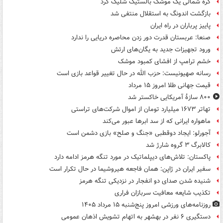
کره شمالی یک موشک بالستیک شلیک کرد
بازگشت اندونگ به استقلال منتفی شد
پاییز پرباران در راه ایران
صنعا: عربستان قدرت دور زدن محاصره دریایی را ندارد
ورود تجهیزات جدید به یگان‌های ارتش
خشم ترامپ از افشای کمبود موشک
رسانه صهیونیست: حزب الله در حال تغییر قواعد بازی است
قیمت جهانی طلا امروز ۱۵ مرداد
۸۰۰ سازۀ آمریکایی خاکستر شد
تهاتر ۱۶۷۳ میلیارد تومان از اموال شرکت‌های تراستی
ماهواره ایرانی که از سد ابرها عبور می‌کند
آجورلو: ایجاد دوقطبی «جنگ و صلح‌» بازی دشمن است
کالابرگ ۳ گروه شارژ شد
پاکستان: تلاش‌های دیپلماتیک در مورد تنگه هرمز ادامه دارد
سفیر ایران در ژاپن: همان فاجعه هیروشیما در حال تکرار است
شنیده شدن صدای دو انفجار در نزدیکی تنگه هرمز
تکذیب شایعه معافیت سربازان فراری
روزنامه‌های ورزشی امروز پنج‌شنبه ۱۵ مرداد ۱۴۰۵
دستگیری ۶ نفر در بهشهر به اتهام تشویش اذهان عمومی