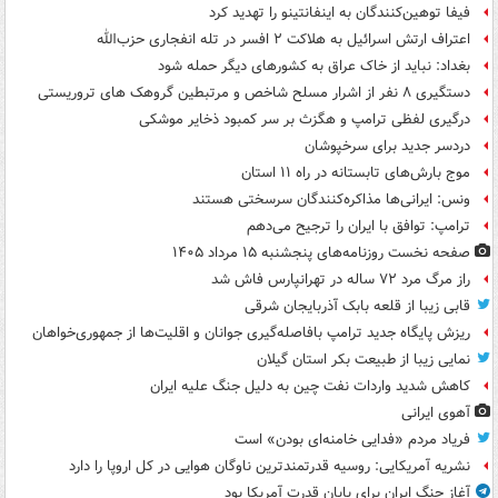
فیفا توهین‌کنندگان به اینفانتینو را تهدید کرد
اعتراف ارتش اسرائیل به هلاکت ۲ افسر در تله انفجاری حزب‌الله
بغداد: نباید از خاک عراق به کشورهای دیگر حمله شود
دستگیری ۸ نفر از اشرار مسلح شاخص و مرتبطین گروهک های تروریستی
درگیری لفظی ترامپ و هگزث بر سر کمبود ذخایر موشکی
دردسر جدید برای سرخپوشان
موج بارش‌های تابستانه در راه ۱۱ استان
ونس: ایرانی‌ها مذاکره‌کنندگان سرسختی هستند
ترامپ: توافق با ایران را ترجیح می‌دهم
صفحه نخست روزنامه‌های پنجشنبه ۱۵ مرداد ۱۴۰۵
راز مرگ مرد ۷۲ ساله در تهرانپارس فاش شد
قابی زیبا از قلعه بابک آذربایجان شرقی
ریزش پایگاه جدید ترامپ بافاصله‌گیری جوانان و اقلیت‌ها از جمهوری‌خواهان
نمایی زیبا از طبیعت بکر استان گیلان
کاهش شدید واردات نفت چین به دلیل جنگ علیه ایران
آهوی ایرانی
فریاد مردم «فدایی خامنه‌ای بودن» است
نشریه آمریکایی: روسیه قدرتمندترین ناوگان هوایی در کل اروپا را دارد
آغاز جنگ ایران برای پایان قدرت آمریکا بود