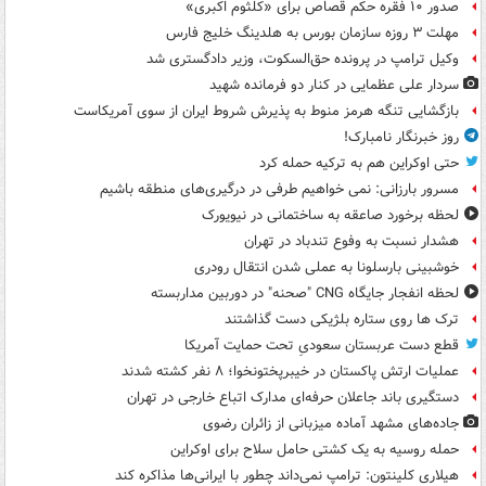
صدور ۱۰ فقره حکم قصاص برای «کلثوم اکبری»
مهلت ۳ روزه سازمان بورس به هلدینگ خلیج فارس
وکیل ترامپ در پرونده حق‌السکوت، وزیر دادگستری شد
سردار علی عظمایی در کنار دو فرمانده شهید
بازگشایی تنگه هرمز منوط به پذیرش شروط ایران از سوی آمریکاست
روز خبرنگار نامبارک!
حتی اوکراین هم به ترکیه حمله کرد
مسرور بارزانی: نمی خواهیم طرفی در درگیری‌های منطقه باشیم
لحظه برخورد صاعقه به ساختمانی در نیویورک
هشدار نسبت به وفوع تندباد در تهران
خوشبینی بارسلونا به عملی شدن انتقال رودری
لحظه انفجار جایگاه CNG "صحنه" در دوربین مداربسته
ترک ها روی ستاره بلژیکی دست گذاشتند
قطع دست عربستان سعودیِ تحت حمایت آمریکا
عملیات ارتش پاکستان در خیبرپختونخوا؛ ۸ نفر کشته شدند
دستگیری باند جاعلان حرفه‌ای مدارک اتباع خارجی در تهران
جاده‌های مشهد آماده میزبانی از زائران رضوی
حمله روسیه به یک کشتی حامل سلاح برای اوکراین
هیلاری کلینتون: ترامپ نمی‌داند چطور با ایرانی‌ها مذاکره کند