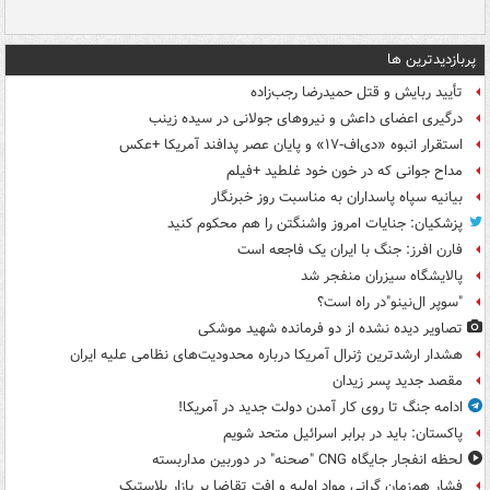
پربازدیدترین ها
تأیید ربایش و قتل حمیدرضا رجب‌زاده
درگیری اعضای داعش و نیروهای جولانی در سیده زینب
استقرار انبوه «دی‌اف‑۱۷» و پایان عصر پدافند آمریکا +عکس
مداح جوانی که در خون خود غلطید +فیلم
بیانیه سپاه پاسداران به مناسبت روز خبرنگار
پزشکیان: جنایات امروز واشنگتن را هم محکوم کنید
فارن افرز: جنگ با ایران یک فاجعه است
پالایشگاه سیزران منفجر شد
"سوپر ال‌نینو"در راه است؟
تصاویر دیده‌ نشده از دو فرمانده شهید موشکی
هشدار ارشدترین ژنرال آمریکا درباره محدودیت‌های نظامی علیه ایران
مقصد جدید پسر زیدان
ادامه جنگ تا روی کار آمدن دولت جدید در آمریکا!
پاکستان: باید در برابر اسرائیل متحد شویم
لحظه انفجار جایگاه CNG "صحنه" در دوربین مداربسته
فشار هم‌زمان گرانی مواد اولیه و افت تقاضا بر بازار پلاستیک