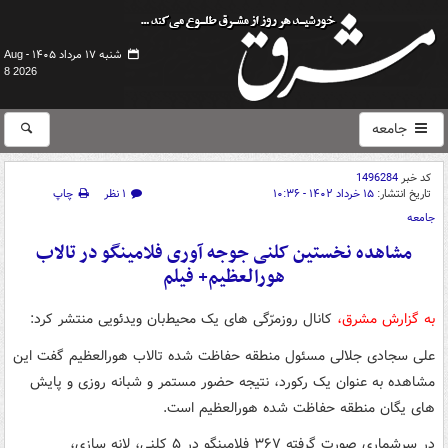
شنبه ۱۷ مرداد ۱۴۰۵ -
Aug
8 2026
جامعه
کد خبر
1496284
تاریخ انتشار:
۱۵ خرداد ۱۴۰۲ - ۱۰:۳۶
۱ نظر
چاپ
جامعه
مشاهده نخستین کلنی جوجه آوری فلامینگو در تالاب
هورالعظیم+ فیلم
به گزارش مشرق،
کانال روزمرّگی های یک محیط‌بان ویدئویی منتشر کرد:
علی سجادی جلالی مسئول منطقه حفاظت شده تالاب هورالعظیم گفت این
مشاهده به عنوان یک رکورد، نتیجه حضور مستمر و شبانه روزی و پایش
های یگان منطقه حفاظت شده هورالعظیم است.
در سرشماری صورت گرفته ۳۶۷ فلامینگو در ۵ کلنی، لانه سازی،