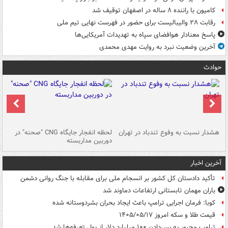
کامیون با راننده ۸ ساله در اصفهان توقیف شد
رقابت ۲۸ والیبالیست برای حضور در فهرست نهایی تیم ملی
پاسخ معنادار هوافضای سپاه به تهدیدات آمریکایی‌ها
آخرین وضعیت نبرد به روایت مهدی محمدی
حوادث
ای
هشدار نسبت به وفوع تندباد در تهران
لحظه انفجار جایگاه CNG "صحنه" در
دس
دوربین مداربسته
ات
آخرین اخبار
تأکید دادستان کل کشور بر انسجام ملی برای مقابله با جنگ روانی دشمن
باران مهمان تابستانی ارتفاعات دماوند شد
کوبا: فرمان اجرایی ترامپ باعث ایجاد بحران بشردوستانه شده
قیمت طلا و سکه امروز ۱۴۰۵/۰۵/۱۷
ترامپ مجبور به پس‌دادن ۱۰۰ میلیارد دلار از پول تعرفه‌ها شد