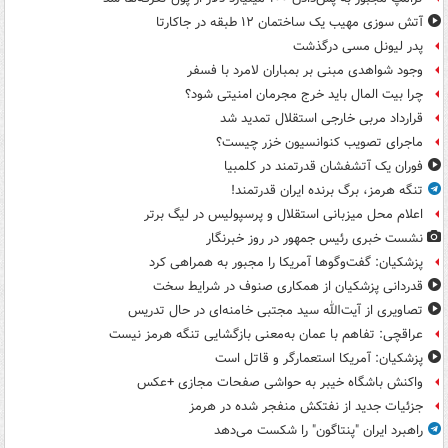
آتش سوزی مهیب یک ساختمان ۱۲ طبقه در جاکارتا
پدر لیونل مسی درگذشت
وجود شواهدی مبنی بر بمباران لامرد با فسفر
چرا بیت المال باید خرج مجرمان امنیتی شود؟
قرارداد مربی خارجی استقلال تمدید شد
ماجرای تصویب کنوانسیون خزر چیست؟
فوران یک آتشفشان قدرتمند در کلمبیا
تنگه هرمز، برگ برنده ایران قدرتمند!
اعلام محل میزبانی استقلال و پرسپولیس در لیگ برتر
نشست خبری رئیس جمهور در روز خبرنگار
پزشکیان: گفت‌وگوها آمریکا را مجبور به همراهی کرد
قدردانی پزشکیان از همکاری صنوف در شرایط سخت
تصاویری از آیت‌الله سید مجتبی خامنه‌ای در حال تدریس
عراقچی: تفاهم با عمان به‌معنی بازگشایی تنگه هرمز نیست
پزشکیان: آمریکا استعمارگر و قاتل است
واکنش باشگاه خیبر به حواشی صفحات مجازی +عکس
جزئیات جدید از نفتکش منفجر شده در هرمز
راهبرد ایران "پنتاگون" را شکست می‌دهد