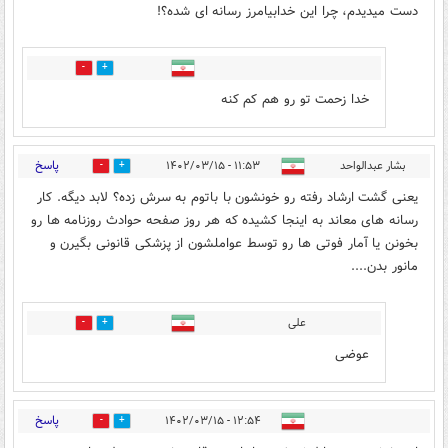
دست میدیدم، چرا این خدابیامرز رسانه ای شده؟!
4
2
خدا زحمت تو رو هم کم کنه
پاسخ
بشار عبدالواحد
۱۱:۵۳ - ۱۴۰۲/۰۳/۱۵
127
16
یعنی گشت ارشاد رفته رو خونشون با باتوم به سرش زده؟ لابد دیگه. کار
رسانه های معاند به اینجا کشیده که هر روز صفحه حوادث روزنامه ها رو
بخونن یا آمار فوتی ها رو توسط عواملشون از پزشکی قانونی بگیرن و
مانور بدن....
علی
3
5
عوضی
پاسخ
۱۲:۵۴ - ۱۴۰۲/۰۳/۱۵
136
24