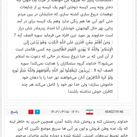
آعتشاشات پاییز که هروزه می خواهند از مرگ یک جوان چه
دختر وچه پسر کیسه دوختن آنهم یک کیسه پر از شایعات
توهمات دروغ سازی کشته سازی که حنایشان در بین مردم
حتی آنور آبی ها هم رنگی ندارد وهم یک کیسه برای در آمد
زدایی بهر حال گوشهتی خودشان آبا اجداد پدرمادر شان دراز
است حداووند ور مورد تین افراد می فرماید سوره الصف آیه 7
: وَمَنْ أَظْلَمُ مِمَّنِ افْتَرَىٰ عَلَى اللَّهِ الْكَذِبَ وَهُوَ يُدْعَىٰ إِلَى
الْإِسْلَامِ ۚ وَاللَّهُ لَا يَهْدِي الْقَوْمَ الظَّالِمِينَ چه کسی ظالمتر است
از آن کس که بر خدا دروغ بسته در حالی که دعوت به اسلام
می‌شود؟! خداوند گروه ستمکاران را هدایت نمی‌کند! سوره
الصف آیه 8 : يُرِيدُونَ لِيُطْفِئُوا نُورَ اللَّهِ بِأَفْوَاهِهِمْ وَاللَّهُ مُتِمُّ نُورِهِ
وَلَوْ كَرِهَ الْكَافِرُونَ آنان می‌خواهند نور خدا را با دهان خود
خاموش سازند؛ ولی خدا نور خود را کامل می‌کند هر چند
کافران خوش نداشته باشند!
پاسخ
۱۶:۲۰ - ۱۴۰۲/۰۳/۱۵
4540219146
0
0
خداوند رحمتش کنه و روحش شاد باشه آمدن همچین خبری به خاطر اینه
که یک عده وطن فروش و اون ور آبی ها سریع موضع نگیرن که این
خانم توسط نیروهای امنیتی کشته شده و دوباره مانند ماجرای مرحوم