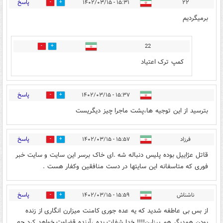
پاسخ
۱۵:۳۱ - ۱۴۰۲/۰۳/۱۵
۲۲
1
1
برمیگردیم
22
0
0
کمپ ترک اعتیاد
پاسخ
۱۵:۳۷ - ۱۴۰۲/۰۳/۱۵
4
3
بترسید از این توجیه ها،پشت ماجرا چیز دیگریست
پاسخ
فرزاد
۱۵:۵۷ - ۱۴۰۲/۰۳/۱۵
0
0
قاتل عژاییل بوده پلیس دنباله شه .ای خاک برسر این سایت و سایت خبر
فوری که متاسفانه این سایتها در دست منافقین وکفار هست .
پاسخ
ناشناش
۱۵:۵۹ - ۱۴۰۲/۰۳/۱۵
0
2
از بس بی عاطفه شدید که یه عده جوری کامنت میزارن انگاری از زنده
بودن همدیگر هم بیزارن!!!! خدا شفات بده ،آینده قضاوت خواهد کرد چه