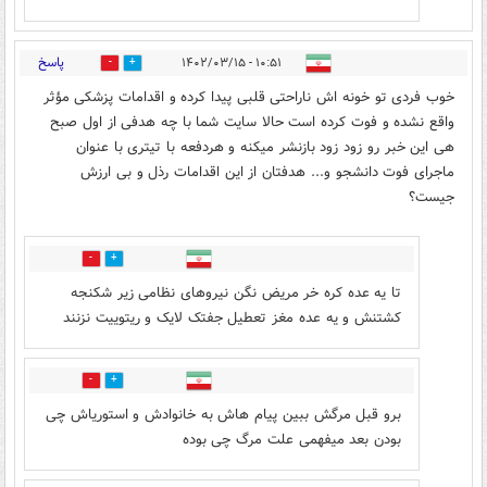
پاسخ
۱۰:۵۱ - ۱۴۰۲/۰۳/۱۵
160
30
خوب فردی تو خونه اش ناراحتی قلبی پیدا کرده و اقدامات پزشکی مؤثر
واقع نشده و فوت کرده است حالا سایت شما با چه هدفی از اول صبح
هی این خبر رو زود زود بازنشر میکنه و هردفعه با تیتری با عنوان
ماجرای فوت دانشجو و... هدفتان از این اقدامات رذل و بی ارزش
جیست؟
51
17
تا یه عده کره خر مریض نگن نیروهای نظامی زیر شکنجه
کشتنش و یه عده مغز تعطیل جفتک لایک و ریتوییت نزنند
1
14
برو قبل مرگش ببین پیام هاش به خانوادش و استوریاش چی
بودن بعد میفهمی علت مرگ چی بوده