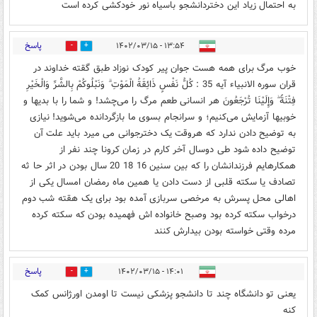
به احتمال زیاد این دختردانشجو باسیاه نور خودکشی کرده است
پاسخ
۱۳:۵۴ - ۱۴۰۲/۰۳/۱۵
52
5
خوب مرگ برای همه هست جوان پیر کودک نوزاد طبق گقته خداوند در
قران سوره الانبياء آیه 35 : كُلُّ نَفْسٍ ذَائِقَةُ الْمَوْتِ ۗ وَنَبْلُوكُمْ بِالشَّرِّ وَالْخَيْرِ
فِتْنَةً ۖ وَإِلَيْنَا تُرْجَعُونَ هر انسانی طعم مرگ را می‌چشد! و شما را با بدیها و
خوبیها آزمایش می‌کنیم؛ و سرانجام بسوی ما بازگردانده می‌شوید! نیازی
به توضیح دادن ندارد که هروقت یک دخترجوانی می میرد باید علت آن
توضیح داده شود طی دوسال آخر کارم در زمان کرونا چند نفر از
همکارهایم فرزندانشان را که بین سنین 16 18 20 سال بودن در اثر حا ثه
تصادف یا سکته قلبی از دست دادن یا همین ماه رمضان امسال یکی از
اهالی محل پسرش به مرخصی سربازی آمده بود برای یک هقته شب دوم
درخواب سکته کرده بود وصبح خانواده اش فهمیده بودن که سکته کرده
مرده وقتی خواسته بودن بیدارش کنند
پاسخ
۱۴:۰۱ - ۱۴۰۲/۰۳/۱۵
0
35
یعنی تو دانشگاه چند تا دانشجو پزشکی نیست تا اومدن اورژانس کمک
کنه