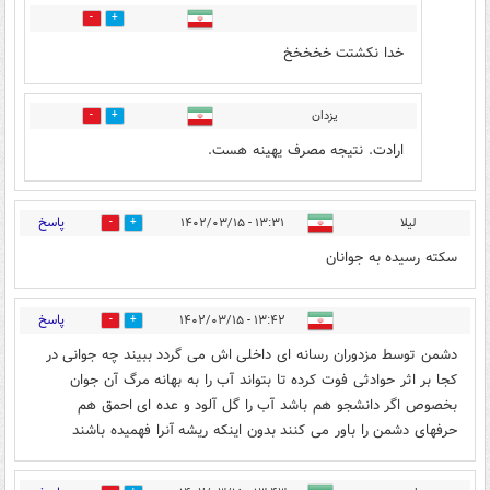
5
2
خدا نکشتت خخخخخ
یزدان
0
0
ارادت. نتیجه مصرف یهینه هست.
پاسخ
لیلا
۱۳:۳۱ - ۱۴۰۲/۰۳/۱۵
7
53
سکته رسیده به جوانان
پاسخ
۱۳:۴۲ - ۱۴۰۲/۰۳/۱۵
185
5
دشمن توسط مزدوران رسانه ای داخلی اش می گردد ببیند چه جوانی در
کجا بر اثر حوادثی فوت کرده تا بتواند آب را به بهانه مرگ آن جوان
بخصوص اگر دانشجو هم باشد آب را گل آلود و عده ای احمق هم
حرفهای دشمن را باور می کنند بدون اینکه ریشه آنرا فهمیده باشند