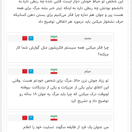
این شخص تو حیاط خونش دچار ایست قلبی شده چه ربطی داره به
دانشجو بودنش چه ربطی داره به اینکه تیتر خبر بشه مرگ برای همه
هست پیر و جوان هم نداره چرا فکر می‌کنیم برای بستن دهن کسانیکه
حرف نشخوار میکنن باید درمورد هر اتفاقی توضیح داد
محمد
9
130
چرا فکر میکنی همه سیستم فکریشون مثل گوارش شما کار
میکنه؟
میثم
5
30
تو زیاد جوش نزن حالا..مرگ برای شخص خودتم هست .وقتی
این اتفاق برای یکی از عزیزانت و یکی از نزدیکانت بیوفته
اونوقت درک میکنی که چرا باید مرگ یه جوان ۱۸ ساله رو
توضیح داد و تشریح کرد
4
33
من عنوان یک فرد از طایفه سگوند تسلیت خود را اعلام