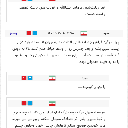
خدا زیادترشون فرماید انشاالله و خودت هم. باعث تصفیه
جامعه هست
پاسخ
مجید
۱۶:۱۸ - ۱۴۰۲/۰۳/۱۵
2
4
چرا نمیگید قبلش چه اتفاقاتی افتاده که یه جوان 18 ساله باید دچار
ایست قلبی بشه و بعد جنازش رو از وسط حیاط جمع کنند..؟؟ به زودی
گند قضیه در میاد که آیا رد پای ساندیس خورا یا حکومتی ها وسط بوده
یا نه یه فوت معمولی بوده
مجید
1
0
یا ردپای کوموله....
1
0
جوجه ابوجهل مرگ بچه بزرگ نداردفرق نمی کند که چه جوری
و کجا بمیری یادر اثر تصادف سرطان سکته وووومی می میرتد
مادر خودمن صحیح سالم ناهارش چایش خورد وجلوی چشم