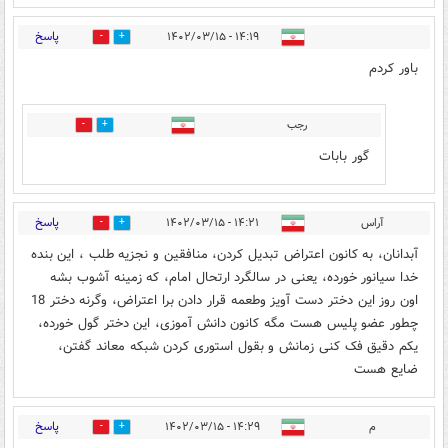
پاسخ
۱۴:۱۹ - ۱۴۰۲/۰۳/۱۵
3
51
باور کردم
رجب
3
0
گور بابات
پاسخ
آراس
۱۴:۲۱ - ۱۴۰۲/۰۳/۱۵
56
1
آبدانان، به کانون اعتراض تبدیل کردن، منافقین و نجزیه طلب ، این بنده
خدا سیانور خورده، یعنی در سالگرد ارتحال امام، که زمینه آشوب بشه
اون روز این دختر دست آویز و‌طعمه قرار دادن برا اعتراض، وگرنه دختر 18
چطور عضو پلیس هست مگه کانون دانش آموزی، این دختر گول خورده،
یکم دقیق فک کنی زمانش و بقول استوری کردن شبکه معاند گفتن،
ضایع هست
پاسخ
م
۱۴:۲۹ - ۱۴۰۲/۰۳/۱۵
1
50