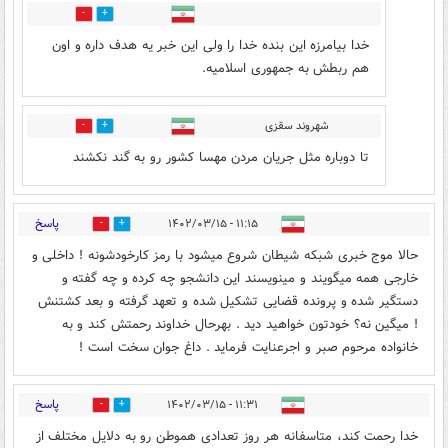
2
6
خدا بیامرزه این بنده خدا را ولی این خبر یه هدف داره و اون
هم ربطش به جمهوری اسلامیه.
شهروند سقزی
9
7
تا دوباره مثل جریان مردن مهسا کشور رو به گند نکشند
پاسخ
۱۱:۱۵ - ۱۴۰۲/۰۳/۱۵
146
26
حالا موج خبری شبکه شیطان شروع میشود با رمز کارخودشونه ! داخلی و
خارجی همه میگویند و مینویسند این دانشجو چه کرده و چه گفته و
دستگیر شده و پرونده قضایی تشکیل شده و تعهد گرفته و بعد کشتنش
! میگین نه؟ خودتون خواهید دید . بهرحال خداوند رحمتش کند و به
خانواده مرحوم صبر و اجرعنایت فرماید . داغ جوان سخت است !
پاسخ
۱۱:۳۱ - ۱۴۰۲/۰۳/۱۵
32
56
خدا رحمت کند، متاسفانه هر روز تعدادی هموطن رو به دلایل مختلف از