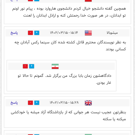
همچین گفته دانشجو خیال کردم دانشجوی هاروارد بوده ، پیام نور اونم
تو ابدانان، در هر صورت خدا رحمتش کنه و اراذل ابدانان را لعنت
پاسخ
میشوبالا
۱۵:۱۴ - ۱۴۰۲/۰۳/۱۵
0
59
به نظر نویسندگان محترم قاتل کشته شده کان سینما رکس آبادان چه
کسانی بودند
50
2
دادگاهشون زمان بابا بزرگ من برگزار شد. گمونم تا حالا تو
غار بودی.
پاسخ
۱۵:۲۸ - ۱۴۰۲/۰۳/۱۵
4
4
بنظرتون عجیب نیست هر جوانی که از بازداشتگاه آزاد میشه یا خودکشی
میکنه یا سکته