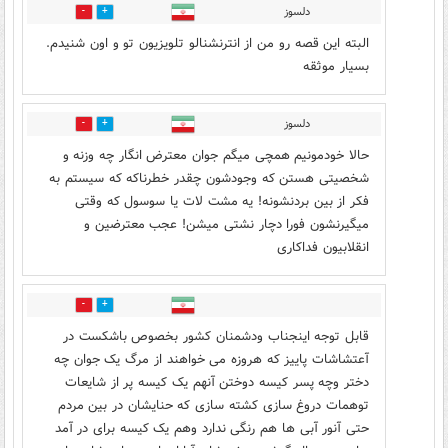
دلسوز
0
0
البته این قصه رو من از انترنشنالو تلویزیون تو و اون شنیدم.
بسیار موثقه
دلسوز
0
0
حالا خودمونیم همچی میگم جوان معترض انگار چه وزنه و
شخصیتی هستن که وجودشون چقدر خطرناکه که سیستم به
فکر از بین بردنشونه! یه مشت لات یا سوسول که وقتی
میگیرنشون فورا دچار نشتی میشن! عجب معترضین و
انقلابیون فداکاری
0
0
قابل توجه اینجناب ودشمنان کشور بخصوص باشکست در
آعتشاشات پاییز که هروزه می خواهند از مرگ یک جوان چه
دختر وچه پسر کیسه دوختن آنهم یک کیسه پر از شایعات
توهمات دروغ سازی کشته سازی که حنایشان در بین مردم
حتی آنور آبی ها هم رنگی ندارد وهم یک کیسه برای در آمد