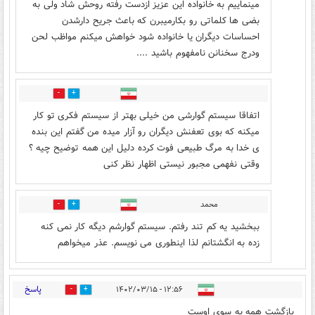
مینماییم به خانواده این عزیز ازدست رفته روحش شاد ولی به
بضی ها کلماتی رو بکارمیبرن که باعث جریح دارشدن
احساسات دیگران یا خانواده شود خواهش میکنم مواظب لحن
ودرج سخنانن نامفهوم باشید ....
7
8
اتفاقا سیستم گوارشی من خیلی بهتر از سیستم فکری تو کار
میکنه که بوی تعفنش دیگران رو آزار میده من گفتم این بنده
ی خدا به مرگ طبیعی فوت کرده دلیل این همه توضیح چیه ؟
وقتی نفهمی مجبور نیستی اظهار نظر کنی
محمد
1
0
ببخشید یه کم تند رفتم. سیستم گوارشم دیگه کار نمی کنه
زده به انگشتانم لذا اینطوری می نویسم. عذر میخواهم
پاسخ
۱۲:۵۶ - ۱۴۰۲/۰۳/۱۵
91
20
بازگشت همه به سوی اوست