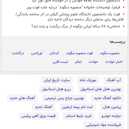
دانشجوی دانشگاه علامه خودش را در خوابگاه حلق آویز کرد
فیلم/ توضیحات خانواده "منصوره سگوند" درباره علت فوت وی
فوت یک دانشجوی دانشگاه علوم پزشکی گیلان در اثر سانحه رانندگی/
تلاش‌ها برای مداوای دیگر سانحه دیدگان ادامه دارد
«حاجی» ۸۷ ساله ایرانی چگونه از مرگ برگشت و زنده شد؟
برچسب‌ها
منصوره سگوند
فوت منصوره سگوند
آبدانان
اورژانس
درگذشت
اخبار حوادث
حوادث
ایلام
ایست قلبی
آپ آهنگ
موزیک شاه
سایت تاریخ ایران
بهترین هتل های استانبول
رزرو هتل استانبول
دانلود آهنگ جدید
بهترین جراح بینی ترمیمی
آهنگ های جدید
پرشین هتل
ثبت نام بیمه اربعین
آهنگ جدید
مزایده خودرو
خرید بلیط استخر
قیمت ورق آهن پرایس
فروشنده مواد شیمیایی