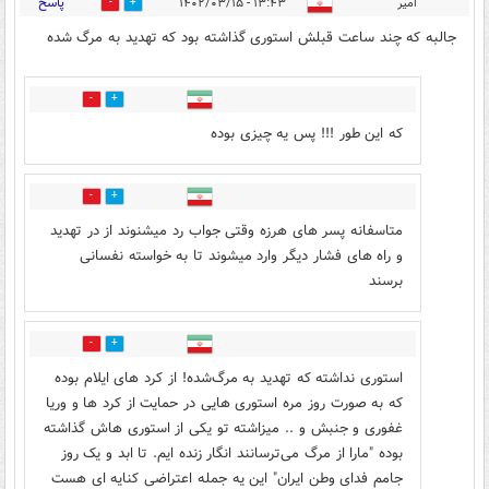
پاسخ
امیر
۱۳:۴۳ - ۱۴۰۲/۰۳/۱۵
5
176
جالبه که چند ساعت قبلش استوری گذاشته بود که تهدید به مرگ شده
0
50
که این طور !!! پس یه چیزی بوده
4
5
متاسفانه پسر های هرزه وقتی جواب رد میشنوند از در تهدید
و راه های فشار دیگر وارد میشوند تا به خواسته نفسانی
برسند
0
2
استوری نداشته که تهدید به مرگ‌شده! از کرد های ایلام بوده
که به صورت روز مره استوری هایی در حمایت از کرد ها و وریا
غفوری و جنبش و .. میزاشته تو یکی از استوری هاش گذاشته
بوده "مارا از مرگ می‌ترسانند انگار زنده ایم. تا ابد و یک روز
جامم فدای وطن ایران" این یه جمله اعتراضی کنایه ای هست