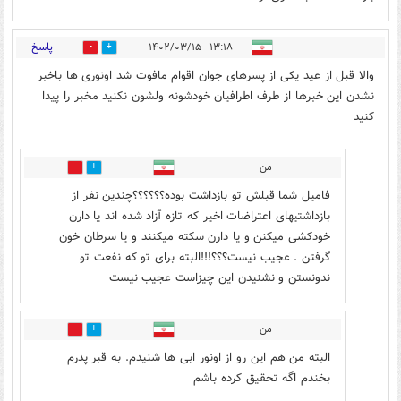
پاسخ
۱۳:۱۸ - ۱۴۰۲/۰۳/۱۵
119
11
والا قبل از عید یکی از پسرهای جوان اقوام مافوت شد اونوری ها باخبر
نشدن این خبرها از طرف اطرافیان خودشونه ولشون نکنید مخبر را پیدا
کنید
من
11
9
فامیل شما قبلش تو بازداشت بوده؟؟؟؟؟؟چندین نفر از
بازداشتیهای اعتراضات اخیر که تازه آزاد شده اند یا دارن
خودکشی میکنن و یا دارن سکته میکنند و یا سرطان خون
گرفتن . عجیب نیست؟؟؟!!!البته برای تو که نفعت تو
ندونستن و نشنیدن این چیزاست عجیب نیست
من
1
1
البته من هم این رو از اونور ابی ها شنیدم. به قبر پدرم
بخندم اگه تحقیق کرده باشم