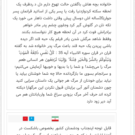
خانواده بچه هاش باگفتن حالت تهوع دارم دل د ردظرف یک
لحظه سکته کردوازدنیا رفت یا پسر یکی از اساتید قرانمان پسر
جوان20ساله اش دوسال پیش وقتی داشت ناهار می خورد یک
تکه نان در گلوش گیر کرد وجلوی چشم پدر مادر خواهر
برادرانش فوت کرد در آن لحظه هیچ کار نتوانستند بکنند
وفقط شاهد مرگش شدن یادر فیلم یک حبه قند اگر دیده
باشی پریدن یک حبه قند باعث مرگ پدر خانواده شد به گفته
قران در قران سوره الانبياء آیه 35 : كُلُّ نَفْسٍ ذَائِقَةُ الْمَوْتِ ۗ
وَنَبْلُوكُمْ بِالشَّرِّ وَالْخَيْرِ فِتْنَةً ۖ وَإِلَيْنَا تُرْجَعُونَ هر انسانی طعم
مرگ را می‌چشد! و شما را با بدیها و خوبیها آزمایش می‌کنیم؛
و سرانجام بسوی ما بازگردانده حالا چه شما خوشتان بیاید یا
نیاید برای خودنان از مرگ هر جوانی یک داستان سرایی کنید
چون دشمنان آنور آبی برایتان قبول نکردن این مرگهارا دیکته
کرده اند حرف آخر مرگ بزودی سراغ شما واربابانتان هم می
آید دیر زود دارد
0
0
قابل توجه اینجناب ودشمنان کشور بخصوص باشکست در