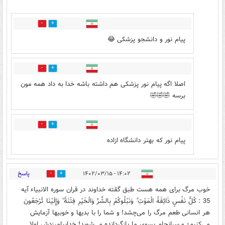
0
5
پیام نور و دانشجو پزشکی 😂
0
1
اصلا اگه پیام نور پزشکی هم داشته باشه خدا به داد همه مون
برسه 🤣🤣🤣
0
0
پیام نور که بهتر دانشگاه ازاده
پاسخ
۱۴:۰۲ - ۱۴۰۲/۰۳/۱۵
52
1
خوب مرگ برای همه هست طبق گقته خداوند در قران سوره الانبياء آیه
35 : كُلُّ نَفْسٍ ذَائِقَةُ الْمَوْتِ ۗ وَنَبْلُوكُمْ بِالشَّرِّ وَالْخَيْرِ فِتْنَةً ۖ وَإِلَيْنَا تُرْجَعُونَ
هر انسانی طعم مرگ را می‌چشد! و شما را با بدیها و خوبیها آزمایش
می‌کنیم؛ و سرانجام بسوی ما بازگردانده می‌شوید! خدابیامرزدش اولا