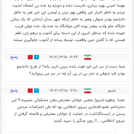
مهسا امینی بهره برداری نادرست نشه و دوباره یه عده بی انصاف امنیت
مردم به خاطر اخبار غیر واقعی بهم نزنن و اومدن این خبر هم به خاطر
دانشجو بودن متوفی وهم به خاطر اینکه شهر ستان آبدانان که یک زمانی
جایگاه علم وادب وهنر بوده الان جولانگاه یه عده یک عده جوان فریب
خورده شده که منتظر خبری از این دسته برای آشوب و برهم زدن نظم
هستن که با گفتن عین واقعیت توسط رسانه از آشوب جلوگیری میشه
پاسخ
۱۶:۲۴ - ۱۴۰۲/۰۳/۱۵
1
1
شما دست از سر این فرد فوت شده برمی دارید یانه؟ از طرح داتشجو
بودن فرد متوفی و نشر پی در پی آن چه در سر می پرورانید؟
پاسخ
دلسوز
۱۶:۴۰ - ۱۴۰۲/۰۳/۱۵
1
5
عجبا. چطوره اینروزا بعضی جوانان معترض بطرز مشکوکی میمیرند؟! این
دخترخانم عضو افتخاری نیروی انتظامی بود که طی اعتراضات مردمی
پستی در اینستاگذاشت در حمایت از جوانان معترض و فاصله گرفتن از
نیروی انتظامی....!! روی چنگیز را سپید کردید