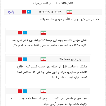
انتشار یافته: 110
در انتظار بررسی: 0
پاسخ
۱۰:۴۸ - ۱۴۰۲/۰۳/۱۵
6
58
خدا بیامرزدش. در پناه الله و مهدی فاطمه باشد.
2
13
نقش مهدی فاطمه چیه این وسط؟؟؟میشه اول فکر کنی بعد
نظربدی؟؟؟همیشه همه جاهم هستی فقط همینو بلدی بگی
پدی ازپیج همسایه🙂
0
11
طفلک ۱۲ساعت قبل از اینکه یهو ایست قلبی کنه، اطلاع
داشته و استوری کرده و توی متن چتاش که منتشر شده
گفته: قراره ایست قلبی کنه!
1
0
همینجوری طبیعی می کنید......چون استعفا داده بود از .....و
نزدیک شده بود به مردم آزادی خواه