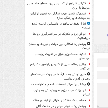
نگرانی تل‌آویو از گسترش پرونده‌های جاسوسی
مرتبط با ایران
نیویورک تایمز: غرب تمایلی به تجهیز اوکراین
به موشک‌های رهگیر ندارد
آیا از نفوذ نتانیاهو در واشنگتن کاسته شده
است؟
توافق پرو و مکزیک بر سر ازسرگیری روابط
دیپلماتیک
پزشکیان: شکافی بین دولت و نیروهای مسلح
نیست
تاکید نخست‌وزیر عراق بر تقویت روابط با
عربستان
وقتی رسانه عبری از کابوس بنیامین نتانیاهو
می‌گوید
هیچ دولتی به اندازۀ ما در جهت سیاست‌های
رهبری قدم برنداشت
پزشکیان: هرگز استعفا نداده‌ام و نخواهم داد
تجاوزات مجدد رژیم صهیونیستی به جنوب
لبنان
حمله به ۱۵ نفتکش‌ اماراتی از ابتدای جنگ
پزشکیان: ما نوکر مردم و در خدمت آنان