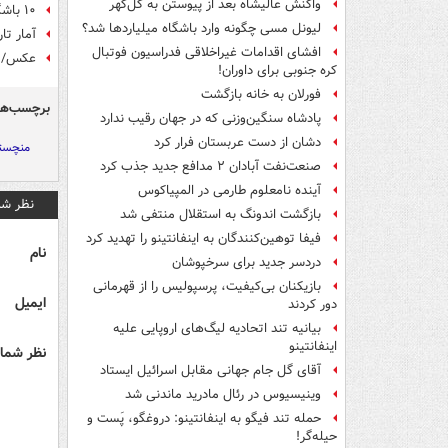
واکنش عالیشاه بعد از پیوستن به گل‌گهر
۱۰ باشگاه ارزشمند فوتبال +عکس
لیونل مسی چگونه وارد باشگاه میلیاردها شد؟
آمار تا
افشای اقدامات غیراخلاقی فدراسیون فوتبال
عکس/ جش
کره جنوبی برای داوران!
فورلان به خانه بازگشت
برچسب‌ها
پادشاه سنگین‌وزنی که در جهان رقیب ندارد
دشان از دست عربستان فرار کرد
منچست
صنعت‌نفت آبادان ۲ مدافع جدید جذب کرد
آینده نامعلوم طارمی در المپیاکوس
نظر شم
بازگشت اندونگ به استقلال منتفی شد
فیفا توهین‌کنندگان به اینفانتینو را تهدید کرد
نام
دردسر جدید برای سرخپوشان
بازیکنان بی‌کیفیت، پرسپولیس را از قهرمانی
ایمیل
دور کردند
بیانیه تند اتحادیه لیگ‌های اروپایی علیه
اینفانتینو
نظر شما 
آقای گل جام جهانی مقابل اسرائیل ایستاد
وینیسیوس در رئال مادرید ماندنی شد
حمله تند فیگو به اینفانتینو: دروغگو، پَست‌ و
حیله‌گر!