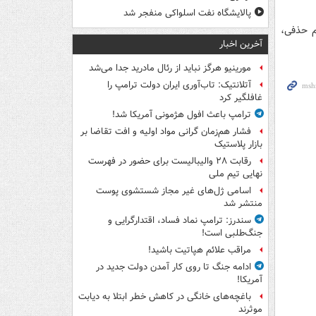
پالایشگاه نفت اسلواکی منفجر شد
م حذفی،
آخرین اخبار
مورینیو هرگز نباید از رئال مادرید جدا می‌شد
آتلانتیک: تاب‌آوری ایران دولت ترامپ را
غافلگیر کرد
ترامپ باعث افول هژمونی آمریکا شد!
فشار هم‌زمان گرانی مواد اولیه و افت تقاضا بر
بازار پلاستیک
رقابت ۲۸ والیبالیست برای حضور در فهرست
نهایی تیم ملی
اسامی ژل‌های غیر مجاز شستشوی پوست
منتشر شد
سندرز: ترامپ نماد فساد، اقتدارگرایی و
جنگ‌طلبی است!
مراقب علائم هپاتیت باشید!
ادامه جنگ تا روی کار آمدن دولت جدید در
آمریکا!
باغچه‌های خانگی در کاهش خطر ابتلا به دیابت
موثرند