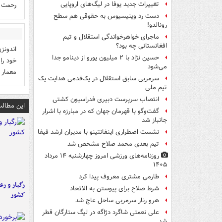
تغییرات جدید یوفا در لیگ‌های اروپایی
رحمت ب
دست رد وینیسیوس به حقوقی هم سطح
رونالدو!
ماجرای خواهرخواندگی استقلال و تیم
افغانستانی چه بود؟
اندونز
حسین نژاد با ۲ میلیون یورو از دینامو جدا
خود را
می‌شود
معمار 
سرمربی سابق استقلال در یک‌قدمی هدایت یک
تیم ملی
انتصاب سرپرست دبیری فدراسیون کشتی
این مطالب
گفت‌وگو با قهرمان جهان که در مبارزه با اشرار
جانباز شد
نشست اضطراری اینفانتینو با مدیران ارشد فیفا
تیم بعدی محمد صلاح مشخص شد
روزنامه‌های ورزشی امروز چهارشنبه ۱۴ مرداد
۱۴۰۵
طارمی مشتری معروف پیدا کرد
رگبار و رع
شرط صلاح برای پیوستن به الاتحاد
کشور
هرو رنار سرمربی ساحل عاج شد
علی نعمتی شاگرد دژاگه در لیگ ستارگان قطر
شد