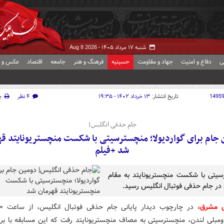
شنبه ۱۷ مرداد ۱۴۰۵ -
Aug 8 2026
ی
دفاع و امنیت
جهاد و مقاومت
حسینیه
فرهنگ و هنر
جامعه
اقتصاد
عکس و ف
1495
تاریخ انتشار:
۱۳ خرداد ۱۴۰۲ - ۱۹:۳۵
۴ نظر
چ
جام حذفی انگلیس|
جام برای گواردیولا؛ منچسترسیتی با شکست منچستریونایتد ق
شد +فیلم
یتی با شکست منچستریونایتد به مقام
 در جام حذفی فوتبال انگلیس رسید.
ش مشرق،