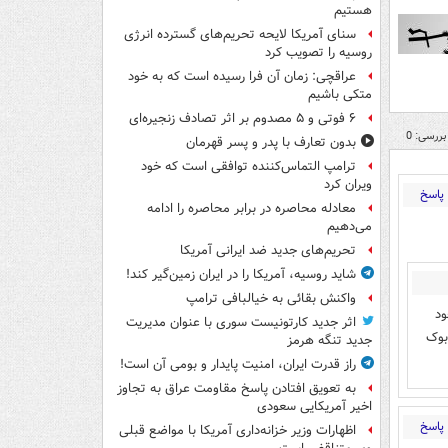
هستیم
سنای آمریکا لایحه تحریم‌های گسترده انرژی
روسیه را تصویب کرد
عراقچی: زمان آن فرا رسیده است که به خود
متکی باشیم
۶ فوتی و ۵ مصدوم بر اثر تصادف زنجیره‌ای
بررسی: 0
بدون تعارف با پدر و پسر قهرمان
ترامپ التماس‌کننده توافقی است که خود
ویران کرد
پاسخ
معادله محاصره در برابر محاصره را ادامه
می‌دهیم
تحریم‌های جدید ضد ایرانی آمریکا
شاید روسیه، آمریکا را در ایران زمین‌گیر کند!
واکنش بقائی به خیالبافی ترامپ
ود
اثر جدید کارتونیست سوری با عنوان مدیریت
بوک
جدید تنگه هرمز
راز قدرت ایران، امنیت پایدار و بومی آن است!
به تعویق افتادن پاسخ مقاومت عراق به تجاوز
اخیر آمریکایی سعودی
پاسخ
اظهارات وزیر خزانه‌داری آمریکا با مواضع قبلی