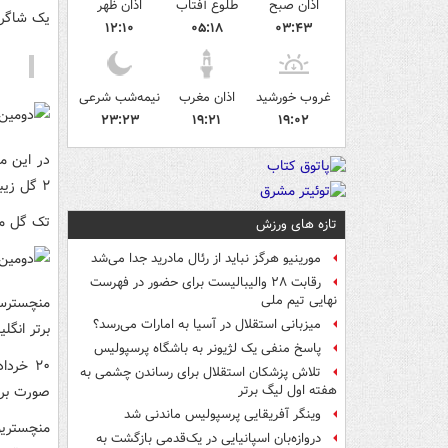
اذان صبح
طلوع آفتاب
اذان ظهر
یک شاگردا
۱۲:۱۰
۰۵:۱۸
۰۳:۴۳
غروب خورشید
اذان مغرب
نیمه‌شب شرعی
۲۳:۲۳
۱۹:۲۱
۱۹:۰۲
در این م
۲ گل زیبا و دیدنی به ثمر رساند.
تک گل منچستریون
تازه های ورزش
مورینیو هرگز نباید از رئال مادرید جدا می‌شد
رقابت ۲۸ والیبالیست برای حضور در فهرست
نهایی تیم ملی
منچسترسی
میزبانی استقلال در آسیا به امارات می‌رسد؟
برتر انگ
پاسخ منفی یک لژیونر به باشگاه پرسپولیس
۲۰ خرد
تلاش پزشکان استقلال برای رساندن چشمی به
صورت برد، ۳ گانه تاریخی دنیای فوتبال را 
هفته اول لیگ برتر
وینگر آفریقایی پرسپولیس ماندنی شد
منچستریو
دروازه‌بان اسپانیایی در یک‌قدمی بازگشت به