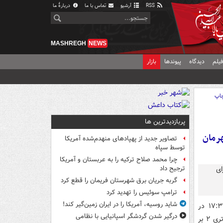
RSS
آرشیو
تماس با ما
دربارهٔ ما
MASHREGH
NEWS
یلم
دیدگاه
پیوندها
بازار
اپ
پربازدیدترین ها
هرمان
تصاویر جدید از پهپادهای منهدم‌شده آمریکا
توسط سپاه
چرا محمد صلاح ترکیه را به عربستان و آمریکا
ترجیح داد
گربه جریان برق شهرستان فریمان را قطع کرد
ترامپ سوئیس را تهدید کرد
شاید روسیه، آمریکا را در ایران زمین‌گیر کند!
در چارچوب دیدار پایانی جام حذفی فوتبال انگلیس، از ساعت ۱۷:۳۰ در
درگیر شدن گردشگر اسپانیایی با نظامی
ورزشگاه ومبلی لندن، منچسترسیتی به مصاف منچستریونایتد رفت که این مسابقه با برتری ۲ بر