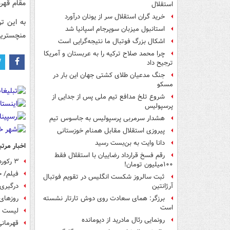
مقام قهر
استقلال
خرید گران استقلال سر از یونان درآورد
به این ت
استانبول میزبان سوپرجام اسپانیا شد
منچستریون
اشکال بزرگ فوتبال ما نتیجه‌گرایی است
چرا محمد صلاح ترکیه را به عربستان و آمریکا
ترجیح داد
جنگ مدعیان طلای کشتی جهان این بار در
مسکو
شروع تلخ مدافع تیم ملی پس از جدایی از
پرسپولیس
هشدار سرمربی پرسپولیس به جاسوس تیم
پیروزی استقلال مقابل همنام خوزستانی
دانا وایت به بن‌بست رسید
اخبار مرتب
رقم فسخ قرارداد رضاییان با استقلال فقط
۳ رکورد ثبت شده در یک نیمه دربی منچستر +عکس
۱۰۰میلیون تومان!
فیلم/ خلاصه فینال UP
ثبت سالروز شکست انگلیس در تقویم فوتبال
درگیری 
آرژانتین
روزهای
برزگر: همای سعادت روی دوش تارتار نشسته
است
لیست خ
رونمایی رئال مادرید از دیومانده
قهرمانی