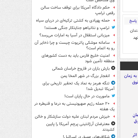
وی متناقض است
حکم دادگاه آمریکا برای توقف ساخت سالن
رقص ترامپ
حمله پهپادی به کشتی ترکیه‌ای در دریای سیاه
پاسخ
ترامپ و نتانیاهو جنایتکار جنگی هستند!
ندان
میزبانی استقلال در آسیا به امارات می‌رسد؟
هد
سامانه موشکی پاتریوت چیست و چرا ذخایر آن
رو به اتمام است؟
امنیت خلیج فارس باید به دست کشورهای
منطقه تأمین شود
بارش باران در فاروج خراسان شمالی
انفجار بزرگ در شهر المخا یمن
تنگه هرمز به نماد یک تحقیر تاریخی برای
آمریکا تبدیل شد!
ماموریت در حال پایان است!
۲۰ حمله رژیم صهیونیستی به درعا و قنیطره در
یک هفته
مان
خیزش مردم لبنان علیه دولت سازشکار و خائن
وق
معترضان آرژانتینی پرچم آمریکا را پایین
کشیدند
شکاف‌های عمیق در اسرائیل!