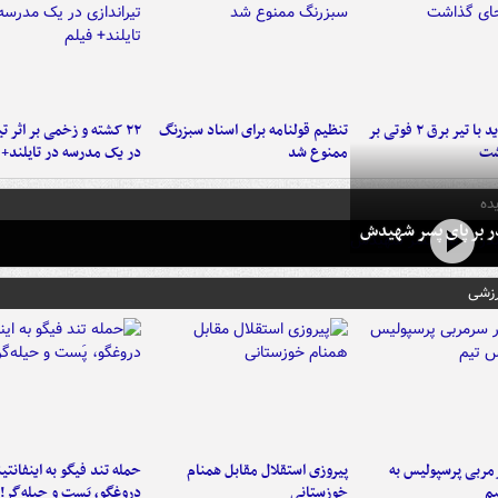
برخورد پراید با تیر برق ۲ فوتی بر
تنظیم قولنامه برای اسناد سبزرنگ
۲۲ کشته و زخمی بر اثر ت
شت
ممنوع شد
در یک مدرسه در تایلند+ 
ده
در بر پای پسر شهیدش
رزشی
ربی پرسپولیس به
پیروزی استقلال مقابل همنام
حمله تند فیگو به اینفانتین
م
خوزستانی
دروغگو، پَست‌ و حیله‌گر!