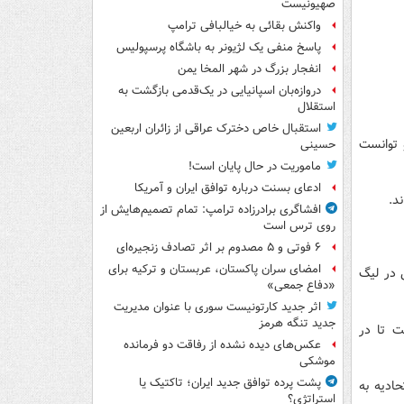
صهیونیست
واکنش بقائی به خیالبافی ترامپ
پاسخ منفی یک لژیونر به باشگاه پرسپولیس
انفجار بزرگ در شهر المخا یمن
دروازه‌بان اسپانیایی در یک‌قدمی بازگشت به
استقلال
استقبال خاص دخترک عراقی از زائران اربعین
 توانست
حسینی
ماموریت در حال پایان است!
ادعای بسنت درباره توافق ایران و آمریکا
افشاگری برادرزاده ترامپ: تمام تصمیم‌هایش از
روی ترس است
۶ فوتی و ۵ مصدوم بر اثر تصادف زنجیره‌ای
امضای سران پاکستان، عربستان و ترکیه برای
 در لیگ
«دفاع جمعی»
اثر جدید کارتونیست سوری با عنوان مدیریت
جدید تنگه هرمز
ت تا در
عکس‌های دیده نشده از رفاقت دو فرمانده‌
موشکی
پشت پرده توافق جدید ایران؛ تاکتیک یا
ادیه به
استراتژی؟