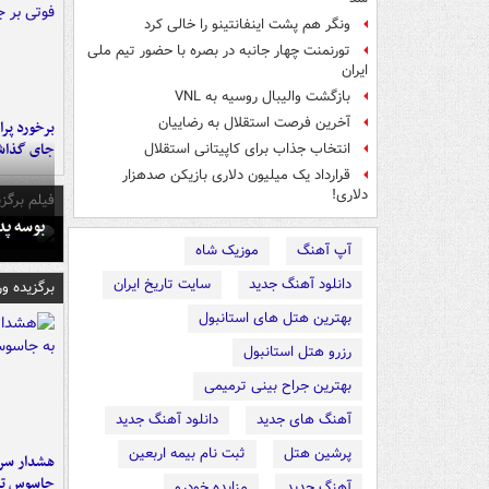
ونگر هم پشت اینفانتینو را خالی کرد
تورنمنت چهار جانبه در بصره با حضور تیم ملی
ایران
بازگشت والیبال روسیه به VNL
آخرین فرصت استقلال به رضاییان
جای گذا
انتخاب جذاب برای کاپیتانی استقلال
قرارداد یک میلیون دلاری بازیکن صدهزار
دلاری!
فیلم برگزی
بوسه‌ پ
آپ آهنگ
موزیک شاه
دانلود آهنگ جدید
سایت تاریخ ایران
برگزیده و
بهترین هتل های استانبول
رزرو هتل استانبول
بهترین جراح بینی ترمیمی
آهنگ های جدید
دانلود آهنگ جدید
پرشین هتل
ثبت نام بیمه اربعین
هشدار سرم
جاسوس تی
آهنگ جدید
مزایده خودرو