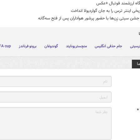
ریخی اینتر ترس را به جان گواردیولا انداخت
ن سیتی زِن‌ها با حضور پرشور هواداران پس از فتح سه‌گانه
رسیتی
جام حذفی انگلیس
منچستریونایتد
گوندوغان
برونو فرناندز
FA cup
ا
*