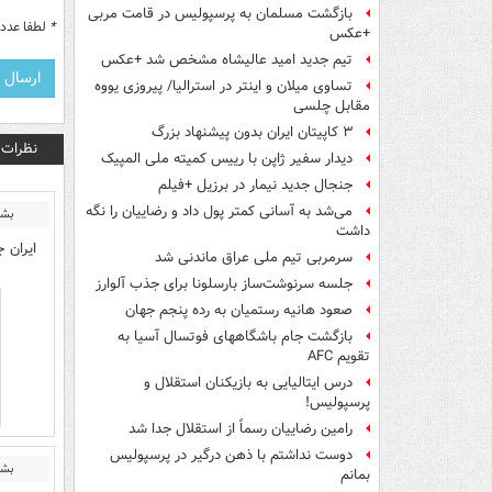
بازگشت مسلمان به پرسپولیس در قامت مربی
*
لطفا عدد م
+عکس
تیم جدید امید عالیشاه مشخص شد +عکس
تساوی میلان و اینتر در استرالیا/ پیروزی یووه
مقابل چلسی
۳ کاپیتان ایران بدون پیشنهاد بزرگ
نظرات
دیدار سفیر ژاپن با رییس کمیته ملی المپیک
جنجال جدید نیمار در برزیل +فیلم
می‌شد به آسانی کمتر پول داد و رضاییان را نگه
بشا
داشت
ایران 
سرمربی تیم ملی عراق ماندنی شد
جلسه سرنوشت‌ساز بارسلونا برای جذب آلوارز
صعود هانیه رستمیان به رده پنجم جهان
بازگشت جام باشگاههای فوتسال آسیا به
تقویم AFC
درس ایتالیایی‌ به بازیکنان استقلال و
پرسپولیس!
رامین رضاییان رسماً از استقلال جدا شد
دوست نداشتم با ذهن درگیر در پرسپولیس
بشا
بمانم