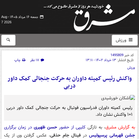
جمعه ۱۶ مرداد ۱۴۰۵ -
Aug
7 2026
ورزش
کد خبر
1495809
تاریخ انتشار:
۱۳ خرداد ۱۴۰۲ - ۱۳:۱۱
۱۷ نظر
چاپ
ورزش
واکنش رئیس کمیته داوران به حرکت جنجالی کمک داور
دربی
رئیس کمیته داوران فدراسیون فوتبال به حرکت جنجالی کمک داور دربی
۱۰۱ واکنش نشان داد.
به گزارش مشرق
، به تازگی
کلیپی از حضور
حسن ظهیری
در زمان برگزاری
جشن قهرمانی پرسپولیس
در
فینال جام حذفی
، عکس گرفتن وی از یک