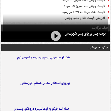
قیمت جهانی نفت امروز ۱۶ مرداد
قیمت جهانی طلا امروز ۱۵ مرداد
قیمت نفت برنت به ۷۹ دلار رسید
افزایش قیمت طلا و نقره جهانی
فیلم برگزیده
بوسه‌ پدر بر پای پسر شهیدش
برگزیده ورزشی
هشدار سرمربی پرسپولیس به جاسوس تیم
پیروزی استقلال مقابل همنام خوزستانی
حمله تند فیگو به اینفانتینو: دروغگو، پَست‌ و