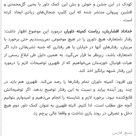
کودک در این جشن و خوش و بش این کمک داور با یحیی گل‌محمدی و
افشین پیروانی منتشر شده که این کلیپ جنجال‌های زیادی ایجاد کرده
است.
خداداد افشاریان، ریاست کمیته داوران
درمورد این موضوع اظهار داشت:
رفتار نامتعارف هیچ داوری را در هیچ موضوعی نمی‌پسندیم حتی برخورد با
مربیان، رفتارهای آنها در خیابان یا هر رفتاری که جنبه تشریفاتی دارد اگر
نامتعارف باشد، زیرنظر ما قرار می‌گیرد. به همین دلیل طی ابلاغ رسمی از
هیات فوتبال خوزستان می‌خواهیم که از ظهیری توضیحات لازم را درمورد
این رفتار شبهه برانگیز اخذ کند.
وی افزود: کمیته داوران تمام رفتارها را رصد می‌کند. ظهیری هم باید در
چند روز آینده بیاید و نسبت به این رفتار توضیح بدهد. اگر توضیحاتش
قانع‌کننده نبود، برخورد لازم و شایسته را انجام می‌دهیم و امیدوارم بتوانیم
آنچه حق مطلب است، ادا کنیم. البته ظهیری به عنوان کمک داور دوم هیچ
دخل و تصرفی در روند بازی نداشت و واقعا عالی پرچم زد.
منبع: فارس