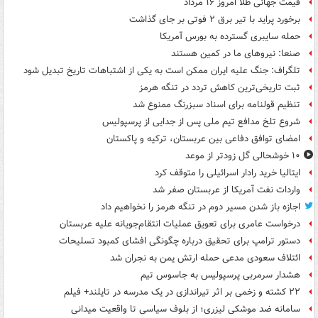
قیمت جهانی طلا امروز ۱۶ مرداد
برخورد پراید با تیر برق ۲ فوتی بر جای گذاشت
حمله سایبری گسترده به بورس آمریکا
صنعا: نیروهای ما در کمین‌ هستند
تلگراف: جنگ علیه ایران ممکن است به یکی از اشتباهات تاریخ تبدیل شود
ثبت تاریخی‌ترین کاهش تردد در تنگه هرمز
تنظیم قولنامه برای اسناد سبزرنگ ممنوع شد
شروع تلخ مدافع تیم ملی پس از جدایی از پرسپولیس
امضای توافق دفاعی بین عربستان، ترکیه و پاکستان
۱۰ خوشحالی گل زودتر از موعد
ایتالیا خرید رادار اسرائیلی را متوقف کرد
واردات نفت آمریکا از عربستان صفر شد
اجازه باز شدن مسیر دوم در تنگه هرمز را نخواهیم داد
درخواست عامری برای تعویق عملیات انتقام‌جویانه علیه عربستان
دستور ترامپ برای تحقیق درباره چگونگی افشای کمبود تسلیحات
ائتلاف سعودی مدعی حمله ارتش یمن به نجران شد
هشدار سرمربی پرسپولیس به جاسوس تیم
۲۲ کشته و زخمی بر اثر تیراندازی در یک مدرسه در تایلند+ فیلم
سامانه ضد موشکی لیزری؛ از بلوف سیاسی تا واقعیت میدانی