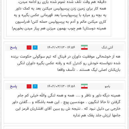
دقیقه هم وقت تلف شده تموم شده بازی رو ادامه میدن،
همه کار برای زمین زدن پرسپولیس میکنن بعد یه کمک داور
یه بچه رو میاره با پرسپولیسیا بعد قهرمانی عکس بگیره و یه
کاری میکنن عالم و آدم به پرسپولیس حمله کنن! فدراسیون
همینه دوستان! هم چوب بهمون میزنن هم پیاز میدن بخوریم!
پاسخ
آنتی لنگ
۱۴:۵۴ - ۱۴۰۲/۰۳/۱۳
3
7
هه از خوشحالی موفقیت داوران در فینال که تیم سوگولی حکومت برنده
شده نتوانسته خودش رو کنترل کنه و رفته عکس بگیره داوران لنگی
بازیکنان اصلی لیگ هستند . تأسف واقعا
پاسخ
باجو
۱۴:۵۸ - ۱۴۰۲/۰۳/۱۳
1
1
همینه دیگه داور و ناظر و .... همه و همه لنگی والله خیلی کم جام
گرفتن تا حالا لنگیون . مهندسین پوچ . این همه باشگاه و ...گفتن داور
خارجی بی دلیل نبود که . نتیجه ش رو ببین آقای افشاریان قرمز این
جامها ارزش جلد پفک هم نداره