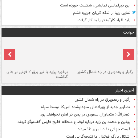
این دیپلماسی نمایشی، شکست خورده است
نمایی زیبا از تنگه کریان جزیره قشم
باید افراد کارآمدتر را به کار گرفت
حوادث
رگبار و رعدوبرق در راه شمال کشور
برخورد پراید با تیر برق ۲ فوتی بر جای
گذاشت
گر
آخرین اخبار
رگبار و رعدوبرق در راه شمال کشور
تصاویر جدید از پهپادهای منهدم‌شده آمریکا توسط سپاه
انصارالله: متجاوزان سعودی در یمن در امان نخواهند بود
پوتین و محمد بن زاید درباره اوضاع منطقه خلیج فارس گفت‌وگو کردند
قیمت جهانی نفت امروز ۱۶ مرداد
اشکال بزرگ فوتبال ما نتیجه‌گرایی است