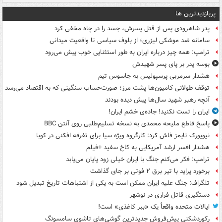
پربازدیدترین ها
پدر شاهرودی پس از قتل پسرش، جسد را در چاه مخفی کرد
سامانه ضد موشکی لیزری؛ از بلوف سیاسی تا واقعیت میدانی
ترامپ: همه چیز درباره ایران به طور استثنایی خوب پیش می‌رود
بوسه‌ پدر بر پای پسر شهیدش
هشدار سرمربی پرسپولیس به جاسوس تیم
توقف طولانی کامیون‌ها پشت مرز؛ صورت‌حساب سنگینی که به اقتصاد می‌رسد
آنچه رهبر شهید سال‌ها پیش دیده بودند
ایران را تست نکنید! جاده‌ی خشم ایران!
پاسخ قاطع ملیحه محمدی به نسخه تسلیم‌طلبی روی آنتن BBC
نیویورک تایمز فاش کرد: کارگروه ویژه سیا برای تفرقه افکنی در کوبا
هشدار افسر ارشد آمریکایی به کاخ سفید +فیلم
ترامپ: فکر می‌کنم جنگ با ایران خیلی زود پایان می‌یابد
برخورد پراید با تیر برق ۲ فوتی بر جای گذاشت
تلگراف: جنگ علیه ایران ممکن است به یکی از اشتباهات تاریخ تبدیل شود
دستگیری قاتل فراری در نوشهر
ایالات متحده واقعاً یک «ببر کاغذی» است!
رکوردشکنی پیش‌فروش جدیدترین گوشی‌های تاشوی سامسونگ