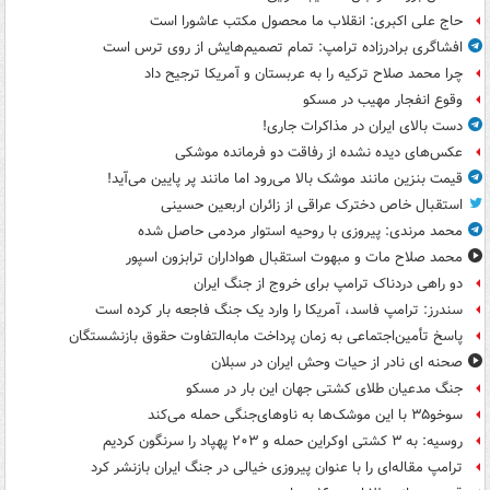
حاج علی اکبری: انقلاب ما محصول مکتب عاشورا است
افشاگری برادرزاده ترامپ: تمام تصمیم‌هایش از روی ترس است
چرا محمد صلاح ترکیه را به عربستان و آمریکا ترجیح داد
وقوع انفجار مهیب در مسکو
دست بالای ایران در مذاکرات جاری!
عکس‌های دیده نشده از رفاقت دو فرمانده‌ موشکی
قیمت بنزین مانند موشک بالا می‌رود اما مانند پر پایین می‌آید!
استقبال خاص دخترک عراقی از زائران اربعین حسینی
محمد مرندی: پیروزی با روحیه استوار مردمی حاصل شده
محمد صلاح مات و مبهوت استقبال هواداران ترابزون اسپور
دو راهی دردناک ترامپ برای خروج از جنگ ایران
سندرز: ترامپ فاسد، آمریکا را وارد یک جنگ فاجعه بار کرده است
پاسخ تأمین‌اجتماعی به زمان پرداخت مابه‌التفاوت حقوق بازنشستگان
صحنه ای نادر از حیات وحش ایران در سبلان
جنگ مدعیان طلای کشتی جهان این بار در مسکو
سوخو۳۵ با این موشک‌ها به ناوهای‌جنگی حمله می‌کند
روسیه: به ۳ کشتی اوکراین حمله و ۲۰۳ پهپاد را سرنگون کردیم
ترامپ مقاله‌ای را با عنوان پیروزی خیالی در جنگ ایران بازنشر کرد