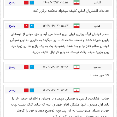
پاسخ
الیاس
۱۵:۵۱ - ۱۴۰۲/۰۳/۱۳
1
2
خدانداد افشاریان لنگی کثیف میخواد محکمه برگزار کنه
پاسخ
هادی
۱۵:۵۳ - ۱۴۰۲/۰۳/۱۳
0
3
سلام فوتبال لیگ برتری ایران بوی فساد می آید و حق خیلی از تیم‌های
پایین خورده شده و نصف مشکلات ما بر میگرده به داوری به این نمیگن
فوتبال سالم فقز زد و بند شده بنشینید یک به یک بازی ها رو زیره ذره
بین بزارید حیف وقت نیست که پای فوتبال کثیف بزارید
پاسخ
مسعود
۱۶:۲۸ - ۱۴۰۲/۰۳/۱۳
0
1
لاشخور مفسد
پاسخ
۱۷:۰۳ - ۱۴۰۲/۰۳/۱۳
0
0
جناب افشاریان کرسی و صندلی مهمتره یا وجدان و اخلاق، حرف آخر را
باید اول میزدی، تنها مشکل آقای ظهیری اینه که نباید گزگ دست بهانه
جویان میداد! میتوانست به آن پسربچه توصیح دهد و خود را گرفتار
اینهمه آدم عصبانی و تهمت پراکن نمیکرد.