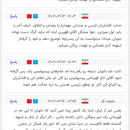
پاسخ
۱۷:۰۳ - ۱۴۰۲/۰۳/۱۳
0
0
جناب افشاریان کرسی و صندلی مهمتره یا وجدان و اخلاق، حرف آخر را
باید اول میزدی، تنها مشکل آقای ظهیری اینه که نباید گزگ دست بهانه
جویان میداد! میتوانست به آن پسربچه توصیح دهد و خود را گرفتار
اینهمه آدم عصبانی و تهمت پراکن نمیکرد.
پاسخ
۱۷:۲۹ - ۱۴۰۲/۰۳/۱۳
1
1
ثابت‌ شد داوران نتیجه رو رقم زده اند جام‌های پرسپولیس باید پس گرفته
شود آقای تاج قهرمانی پرسپولیس رو کان لم یکن اعلام کن و افشاریان
رو اخراج کن آخر تو چطور رئیسی هستی یه ذره عدالت هم خوبه
پاسخ
حقیقت گو
۰۳:۵۹ - ۱۴۰۲/۰۳/۱۴
0
0
یعنی غیر از ایران شما یک کشور پیدا نمی کنید که داوران تا این حد در
قهرمانی یک تیم سوگلی تاثیر داشته باشن ، کار دیگر از شک و شبهه
گذشته فقط کافیست در دنیا نشان بدن که داور یک فینال در جشن