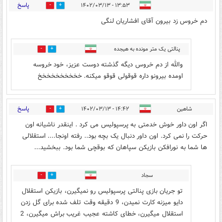
پاسخ
۱۳:۵۳ - ۱۴۰۲/۰۳/۱۳
2
13
دم خروس زد بیرون آقای افشاریان لنگی
پنالتی یک متر مونده به هیجده
1
10
والله از دم خروس دیگه گذشته دوست عزیز، خود خروسه
اومده بیرونو داره قوقولی قوقو میکنه. خخخخخخخخخخ
پاسخ
شاهین
۱۴:۴۲ - ۱۴۰۲/۰۳/۱۳
6
2
اگر اون داور خوش خدمتی به پرسپولیس می کرد . اینقدر ناشیانه اون
حرکت را نمی کرد. اون داور دنبال یک بچه بود.. رفته اونجا.... استقلالی
ها شما به نورافکن بازیکن سپاهان که بوقچی شما بود. ببخشید...
سجاد
0
0
تو جریان بازی پنالتی پرسپولیس رو نمیگیرن، بازیکن استقلال
دایو میزنه کارت نمیدن، 9 دقیقه وقت تلف شده برای گل زدن
استقلال میگیرن، خطای کاشته عجیب غریب براش میگیرن، 2