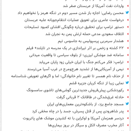
واردات نفت آمریکا از عربستان صفر شد
محسن رضایی: اجازه باز شدن مسیر دوم در تنگه هرمز را نخواهیم داد
درخواست عامری برای تعویق عملیات انتقام‌جویانه علیه عربستان
دستور ترامپ برای تحقیق درباره چگونگی افشای کمبود تسلیحات
ائتلاف سعودی مدعی حمله ارتش یمن به نجران شد
هشدار سرمربی پرسپولیس به جاسوس تیم
۲۲ کشته و زخمی بر اثر تیراندازی در یک مدرسه در تایلند+ فیلم
سامانه ضد موشکی لیزری؛ از بلوف سیاسی تا واقعیت میدانی
ترامپ: فکر می‌کنم جنگ با ایران خیلی زود پایان می‌یابد
نیمی از آمریکایی‌ها از تشدید هرج‌ومرج در غرب آسیا می‌ترسند
از حذف نام همسر تا تغییر نام خانوادگی؛ اما و اگرهای تعویض شناسنامه
نمایی زیبا از تنگه کریان جزیره قشم
رکوردشکنی پیش‌فروش جدیدترین گوشی‌های تاشوی سامسونگ
حادثه غرق‌شدگی در طاقانک ۲ قربانی گرفت
مسجد جامع یزد، از باشکوه‌ترین معماری‌های ایران
پدر شاهرودی پس از قتل پسرش، جسد را در چاه مخفی کرد
دردسر همزمان آمریکا و اوکراین با ته کشیدن موشک های پاتریوت
آثار مخرب مصرف الکل و سیگار در بروز بیماری‌ها