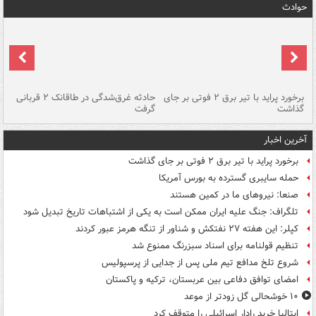
حوادث
برخورد پراید با تیر برق ۲ فوتی بر جای
حادثه غرق‌شدگی در طاقانک ۲ قربانی
پد
گذاشت
گرفت
جس
آخرین اخبار
برخورد پراید با تیر برق ۲ فوتی بر جای گذاشت
حمله سایبری گسترده به بورس آمریکا
صنعا: نیروهای ما در کمین‌ هستند
تلگراف: جنگ علیه ایران ممکن است به یکی از اشتباهات تاریخ تبدیل شود
کپلر: این هفته ۲۷ نفتکش و شناور از تنگه هرمز عبور کردند
تنظیم قولنامه برای اسناد سبزرنگ ممنوع شد
شروع تلخ مدافع تیم ملی پس از جدایی از پرسپولیس
امضای توافق دفاعی بین عربستان، ترکیه و پاکستان
۱۰ خوشحالی گل زودتر از موعد
ایتالیا خرید رادار اسرائیلی را متوقف کرد