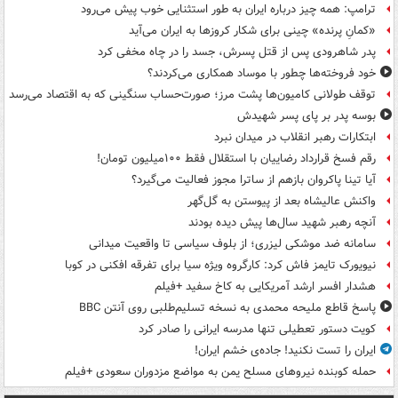
ترامپ: همه چیز درباره ایران به طور استثنایی خوب پیش می‌رود
«کمانِ پرنده» چینی برای شکار کروزها به ایران می‌آید
پدر شاهرودی پس از قتل پسرش، جسد را در چاه مخفی کرد
خود فروخته‌ها چطور با موساد همکاری می‌کردند؟
توقف طولانی کامیون‌ها پشت مرز؛ صورت‌حساب سنگینی که به اقتصاد می‌رسد
بوسه‌ پدر بر پای پسر شهیدش
ابتکارات رهبر انقلاب در میدان نبرد
رقم فسخ قرارداد رضاییان با استقلال فقط ۱۰۰میلیون تومان!
آیا تینا پاکروان بازهم از ساترا مجوز فعالیت می‌گیرد؟
واکنش عالیشاه بعد از پیوستن به گل‌گهر
آنچه رهبر شهید سال‌ها پیش دیده بودند
سامانه ضد موشکی لیزری؛ از بلوف سیاسی تا واقعیت میدانی
نیویورک تایمز فاش کرد: کارگروه ویژه سیا برای تفرقه افکنی در کوبا
هشدار افسر ارشد آمریکایی به کاخ سفید +فیلم
پاسخ قاطع ملیحه محمدی به نسخه تسلیم‌طلبی روی آنتن BBC
کویت دستور تعطیلی تنها مدرسه ایرانی را صادر کرد
ایران را تست نکنید! جاده‌ی خشم ایران!
حمله کوبنده نیروهای مسلح یمن به مواضع مزدوران سعودی +فیلم