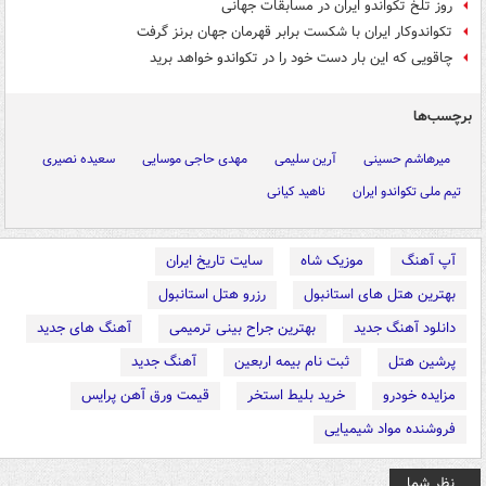
روز تلخ تکواندو ایران در مسابقات جهانی
تکواندوکار ایران با شکست برابر قهرمان جهان برنز گرفت
چاقویی که این بار دست خود را در تکواندو خواهد برید
برچسب‌ها
میرهاشم حسینی
آرین‌ سلیمی
مهدی حاجی موسایی
سعیده نصیری
تیم ملی تکواندو ایران
ناهید کیانی
آپ آهنگ
موزیک شاه
سایت تاریخ ایران
بهترین هتل های استانبول
رزرو هتل استانبول
دانلود آهنگ جدید
بهترین جراح بینی ترمیمی
آهنگ های جدید
پرشین هتل
ثبت نام بیمه اربعین
آهنگ جدید
مزایده خودرو
خرید بلیط استخر
قیمت ورق آهن پرایس
فروشنده مواد شیمیایی
نظر شما