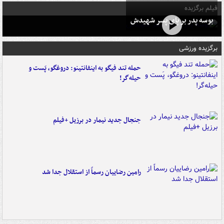
فیلم برگزیده
بوسه‌ پدر بر پای پسر شهیدش
برگزیده ورزشی
حمله تند فیگو به اینفانتینو: دروغگو، پَست‌ و
حیله‌گر!
جنجال جدید نیمار در برزیل +فیلم
رامین رضاییان رسماً از استقلال جدا شد