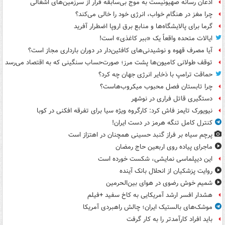
اذعان رسانه صهیونیست به موج بی‌سابقه فرار از سرزمین‌های اشغالی
چرا مغز در هنگام خواب، انرژی خود را خالی می‌کند؟
گرما برای پالایشگاه‌ها و منابع برق اروپا اضطرار آفرید
ایالات متحده واقعاً یک «ببر کاغذی» است!
آیا مصرف قهوه و نوشیدنی‌های کافئین‌دار در دوران بارداری مجاز است؟
توقف طولانی کامیون‌ها پشت مرز؛ صورت‌حساب سنگینی که به اقتصاد می‌رسد
حماقت ترامپ با ذخایر انرژی جهان چه کرد؟
چرا تابستان فصل محبوب میکروب‌هاست؟
دستگیری قاتل فراری در نوشهر
نیویورک تایمز فاش کرد: کارگروه ویژه سیا برای تفرقه افکنی در کوبا
کنترل کامل تنگه هرمز در دست ایران!
پرچم سیاه بر فراز گنبد حسینی همچنان در اهتزاز است
ماجرای پیاده روی اربعین حاج رمضان
این دیپلماسی نمایشی، شکست خورده است
روایت پزشکیان از انحلال بانک آینده
شمیم خوش رضوی در هوای بین‌الحرمین
هشدار افسر ارشد آمریکایی به کاخ سفید +فیلم
موشک‌های بالستیک ایران؛ چالش راهبردی آمریکا
باید افراد کارآمدتر را به کار گرفت