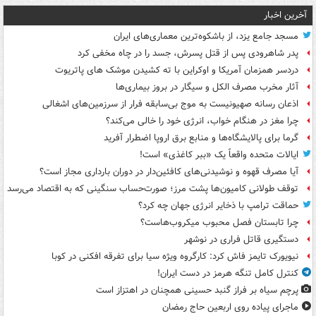
آخرین اخبار
مسجد جامع یزد، از باشکوه‌ترین معماری‌های ایران
پدر شاهرودی پس از قتل پسرش، جسد را در چاه مخفی کرد
دردسر همزمان آمریکا و اوکراین با ته کشیدن موشک های پاتریوت
آثار مخرب مصرف الکل و سیگار در بروز بیماری‌ها
اذعان رسانه صهیونیست به موج بی‌سابقه فرار از سرزمین‌های اشغالی
چرا مغز در هنگام خواب، انرژی خود را خالی می‌کند؟
گرما برای پالایشگاه‌ها و منابع برق اروپا اضطرار آفرید
ایالات متحده واقعاً یک «ببر کاغذی» است!
آیا مصرف قهوه و نوشیدنی‌های کافئین‌دار در دوران بارداری مجاز است؟
توقف طولانی کامیون‌ها پشت مرز؛ صورت‌حساب سنگینی که به اقتصاد می‌رسد
حماقت ترامپ با ذخایر انرژی جهان چه کرد؟
چرا تابستان فصل محبوب میکروب‌هاست؟
دستگیری قاتل فراری در نوشهر
نیویورک تایمز فاش کرد: کارگروه ویژه سیا برای تفرقه افکنی در کوبا
کنترل کامل تنگه هرمز در دست ایران!
پرچم سیاه بر فراز گنبد حسینی همچنان در اهتزاز است
ماجرای پیاده روی اربعین حاج رمضان