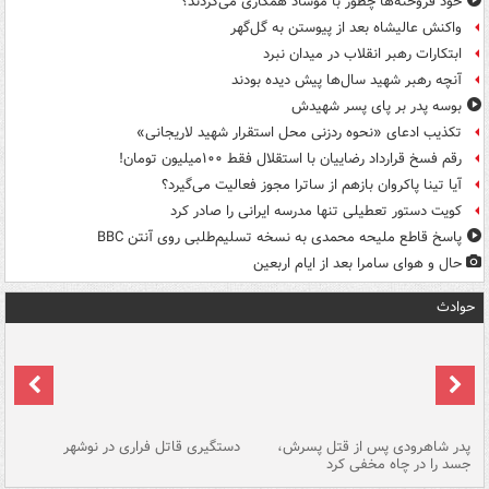
خود فروخته‌ها چطور با موساد همکاری می‌کردند؟
واکنش عالیشاه بعد از پیوستن به گل‌گهر
ابتکارات رهبر انقلاب در میدان نبرد
آنچه رهبر شهید سال‌ها پیش دیده بودند
بوسه‌ پدر بر پای پسر شهیدش
تکذیب ادعای «نحوه ردزنی محل استقرار شهید لاریجانی»
رقم فسخ قرارداد رضاییان با استقلال فقط ۱۰۰میلیون تومان!
آیا تینا پاکروان بازهم از ساترا مجوز فعالیت می‌گیرد؟
کویت دستور تعطیلی تنها مدرسه ایرانی را صادر کرد
پاسخ قاطع ملیحه محمدی به نسخه تسلیم‌طلبی روی آنتن BBC
حال و هوای سامرا بعد از ایام اربعین
حوادث
ر
پدر شاهرودی پس از قتل پسرش،
دستگیری قاتل فراری در نوشهر
آت
جسد را در چاه مخفی کرد
دی