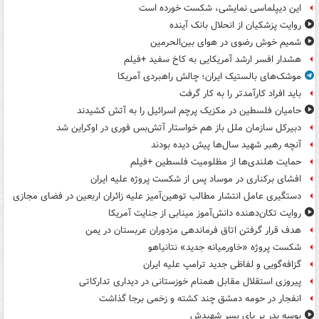
این دیپلماسی نمایشی، شکست خورده است
روایت پزشکیان از انحلال بانک آینده
شمیم خوش رضوی در هوای بین‌الحرمین
هشدار افسر ارشد آمریکایی به کاخ سفید +فیلم
موشک‌های بالستیک ایران؛ چالش راهبردی آمریکا
باید افراد کارآمدتر را به کار گرفت
حامیان فلسطین در مکزیک پرچم اسرائیل را به آتش کشیدند
دبیرکل سازمان ملل باز هم خواستار آتش‌بس فوری در اوکراین شد
آنچه رهبر شهید سال‌ها پیش دیده بودند
حمایت هلندی‌ها از مظلومیت فلسطین +فیلم
افشای برکناری در موساد پس از شکست پروژه علیه ایران
دستگیری عامل انتشار مطالب توهین‌آمیز علیه زائران اربعین در فضای مجازی
روایت تکان‌دهنده دانش‌آموز مینابی از جنایت آمریکا
هدف قرار گرفتن اتاق‌ فرماندهی مزدوران عربستان در یمن
شکست پروژه «خاورمیانه جدید» نتانیاهو
گزافه‌گویی و لفاظی جدید ترامپ علیه ایران
پیروزی استقلال مقابل همنام خوزستانی در دیداری تدارکاتی
انفجار در حومه دمشق چند کشته و زخمی برجا گذاشت
بوسه‌ پدر بر پای پسر شهیدش