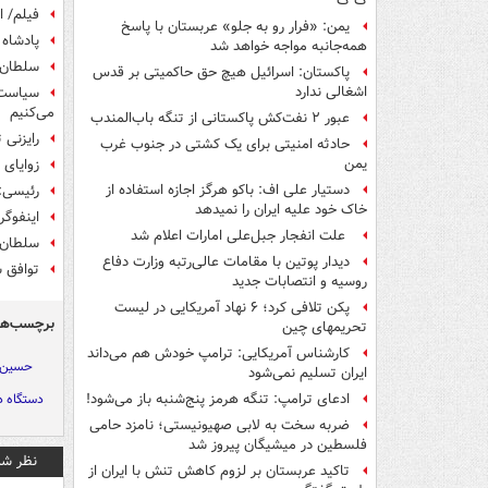
ک ک
فیلم/ ا
یمن: «فرار رو به جلو» عربستان با پاسخ
پادشاه 
همه‌جانبه‌ مواجه خواهد شد
سلطان م
پاکستان: اسرائیل هیچ حق حاکمیتی بر قدس
اشغالی ندارد
سیاست ر
می‌کنیم
عبور ۲ نفت‌کش پاکستانی از تنگه باب‌المندب
رایزنی 
حادثه امنیتی برای یک کشتی در جنوب غرب
یمن
زوایای 
دستیار علی اف: باکو هرگز اجازه استفاده از
رئیسی:
خاک خود علیه ایران را نمیدهد
اینفوگر
علت انفجار جبل‌علی امارات اعلام شد
سلطان ع
دیدار پوتین با مقامات عالی‌رتبه وزارت دفاع
توافق س
روسیه و انتصابات جدید
پکن تلافی کرد؛ ۶ نهاد آمریکایی در لیست
برچسب‌ها
تحریمهای چین
کارشناس آمریکایی: ترامپ خودش هم می‌داند
حسین ا
ایران تسلیم نمی‌شود
دستگاه د
ادعای ترامپ: تنگه هرمز پنج‌شنبه باز می‌شود!
ضربه سخت به لابی صهیونیستی؛ نامزد حامی
فلسطین در میشیگان پیروز شد
نظر شم
تاکید عربستان بر لزوم کاهش تنش با ایران از