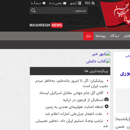
RSS
آرشیو
تماس با ما
دربارهٔ ما
MASHREGH
NEWS
یلم
دیدگاه
پیوندها
بازار
اپ
پربازدیدترین ها
هوری
پزشکیان: اگر تا امروز مانده‌ایم، به‌خاطر مردم
نجیب ایران است
آقای گل جام جهانی مقابل اسرائیل ایستاد
استقبال از فرعون در ترکیه
لحظه اصابت هواپیمای هندی به زمین
علت انفجار جبل‌علی امارات اعلام شد
یکشنبه)
ترامپ وعدۀ تسلیم ایران داد، تحقیر نصیبش
ان ضمن
شد