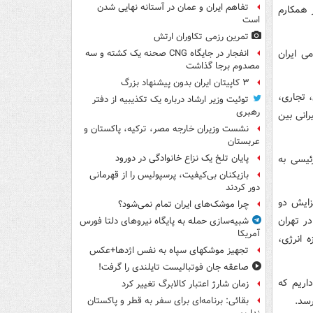
تفاهم ایران و عمان در آستانه نهایی شدن
 همکارم
است
تمرین رزمی تکاوران ارتش
ی ایران
انفجار در جایگاه CNG صحنه یک کشته و سه
مصدوم برجا گذاشت
۳ کاپیتان ایران بدون پیشنهاد بزرگ
 تجاری،
توئیت وزیر ارشاد درباره یک تکذیبیه از دفتر
رهبری
انی بین
نشست وزیران خارجه مصر، ترکیه، پاکستان و
عربستان
ئیسی به
پایان تلخ یک نزاع خانوادگی در دورود
بازیکنان بی‌کیفیت، پرسپولیس را از قهرمانی
دور کردند
شاهد افزایش دو
چرا موشک‌های ایران تمام نمی‌شود؟
ر تهران
شبیه‌سازی حمله به پایگاه نیروهای دلتا فورس
آمریکا
 انرژی،
تجهیز موشکهای سپاه به نفس اژدها+عکس
صاعقه جان فوتبالیست تایلندی را گرفت!
اریم که
زمان شارژ اعتبار کالابرگ تغییر کرد
رسد.
بقائی: برنامه‌ای برای سفر به قطر و پاکستان