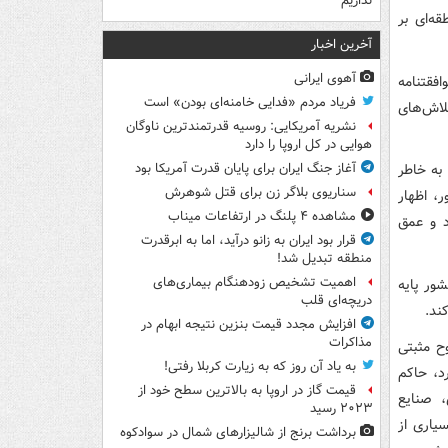
نداریم
ه‌ای بر
آخرین اخبار
آهوی ایرانی
فقتنامه
فریاد مردم «فدایی خامنه‌ای بودن» است
لاش‌های
نشریه آمریکایی: روسیه قدرتمندترین ناوگان
هوایی در کل اروپا را دارد
به خاطر
آغاز جنگ ایران برای پایان قدرت آمریکا بود
سناریوی بلاگر زن برای قتل شوهرش
، اظهار
مشاهده ۴ پلنگ در ارتفاعات میناب
د و عمق
قرار بود ایران به زانو درآید، اما به ابرقدرت
منطقه تبدیل شد!
اهمیت تشخیص زودهنگام بیماری‌های
ور پایه
دریچه‌ای قلب
ند.
افزایش مجدد قیمت بنزین نتیجه ابهام در
مذاکرات
وح مثبتی
به یاد آن روز که به زیارت کربلا رفتی!
د، حاکم
قیمت گاز در اروپا به بالاترین سطح خود از
 صنایع
۲۰۲۳ رسید
یاری از
برداشت برنج از شالیزارهای شمال در سوادکوه