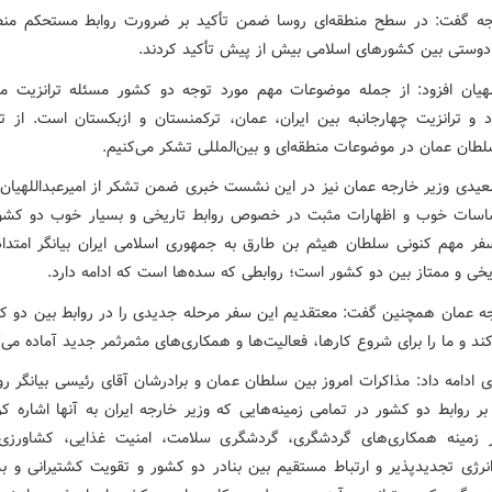
جه گفت:‌ در سطح منطقه‌ای روسا ضمن تأکید بر ضرورت روابط مستحکم منطق
دوستی بین کشورهای اسلامی بیش از پیش تأکید کردند.
للهیان افزود: از جمله موضوعات مهم مورد توجه دو کشور مسئله ترانزیت موا
 و ترانزیت چهارجانبه بین ایران، عمان، ترکمنستان و ازبکستان است. از ت
لطان عمان در موضوعات منطقه‌ای و بین‌المللی تشکر می‌کنیم.
سعیدی وزیر خارجه عمان نیز در این نشست خبری ضمن تشکر از امیرعبداللهیان 
اسات خوب و اظهارات مثبت در خصوص روابط تاریخی و بسیار خوب دو کشور
ر مهم کنونی سلطان هیثم بن طارق به جمهوری اسلامی ایران بیانگر امتدا
یخی و ممتاز بین دو کشور است؛ روابطی که سده‌ها است که ادامه دارد.
جه عمان همچنین گفت: معتقدیم این سفر مرحله جدیدی را در روابط بین دو کش
ند و ما را برای شروع کارها، فعالیت‌ها و همکاری‌های مثمرثمر جدید آماده می‌ک
 ادامه داد: مذاکرات امروز بین سلطان عمان و برادرشان آقای رئیسی بیانگر ر
ر روابط دو کشور در تمامی زمینه‌هایی که وزیر خارجه ایران به آنها اشاره کر
 زمینه همکاری‌های گردشگری، گردشگری سلامت، امنیت غذایی، کشاورزی،
انرژی تجدیدپذیر و ارتباط مستقیم بین بنادر دو کشور و تقویت کشتیرانی و بس