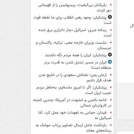
بازیکنان بی‌کیفیت، پرسپولیس را از قهرمانی
دور کردند
پزشکیان: وجود رهبر انقلاب برای ما نقطه قوت
است
ال
رسانه عبری: اسرائیل دچار ناترازی برق شده
است
نشست وزیران خارجه مصر، ترکیه، پاکستان و
عربستان
پزشکیان: ایران را همه مردم نگه داشتند
ایران در مسیر تبدیل شدن به قدرت برتر
منطقه است!
ارتش یمن: نفتکش سعودی را در خلیج عدن
هدف قرار دادیم
پزشکیان: اگر تا امروز مانده‌ایم، به‌خاطر مردم
نجیب ایران است
ادامه ناامنی و خشونت در آمریکا؛ چندین کشته
در کارولینای شمالی
فیدان: حماس به تعهدات خود عمل کرد، امّا
اسرائیل نه
بازداشت عامل ارسال تصاویر پرتاب موشک به
رسانه‌های معاند