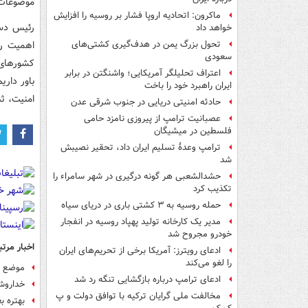
موضوعات 
ماکرون: اتحادیه اروپا فشار بر روسیه را افزایش
رئیس دست
خواهد داد
اهمیت رو
تحول بزرگ یمن در هدف‌گیری کشتی‌های
سعودی
کشورهای 
اعتراف تحلیلگر آمریکایی؛ واشنگتن در برابر
باور داری
ایران راهبرد خود را باخت
امنیت، ثب
حادثه امنیتی دریایی در جنوب شرقی عدن
عصبانیت ترامپ از پیروزی نامزد حامی
فلسطین در میشیگان
ترامپ وعدۀ تسلیم ایران داد، تحقیر نصیبش
شد
حشدالشعبی هر گونه درگیری در شهر سامراء را
تکذیب کرد
حمله روسیه به ۳ کشتی باری در دریای سیاه
مدیر یک کارخانه تولید پهپاد روسیه در انفجار
خودرو مجروح شد
اخبار مرتب
ادعای رویترز: آمریکا برخی از تحریم‌های ایران
را لغو می‌کند
موضع گی
ادعای ترامپ درباره بازگشایی تنگه رد شد
خداروش
مخالفت ملی گرایان ترکیه با توافق دولت و پ
بهتره ب