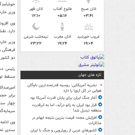
خوشامدگو
اذان صبح
طلوع آفتاب
اذان ظهر
وزیر خار
۱۲:۱۰
۰۵:۱۶
۰۳:۴۱
وی افزود
دارد. نق
غروب خورشید
اذان مغرب
نیمه‌شب شرعی
وزیر خار
۲۳:۲۲
۱۹:۲۴
۱۹:۰۴
فرهنگی و
دو کشور 
رئیس دست
تازه های جهان
مسقط توا
نشریه آمریکایی: روسیه قدرتمندترین ناوگان
هوایی در کل اروپا را دارد
برابر حج
آغاز جنگ ایران برای پایان قدرت آمریکا بود
چهار سند
قرار بود ایران به زانو درآید، اما به ابرقدرت
سرمایه‌گ
منطقه تبدیل شد!
افزایش مجدد قیمت بنزین نتیجه ابهام در
وی ادامه
مذاکرات
سندی تحت
کشورهای عربی از رویارویی و جنگ با ایران