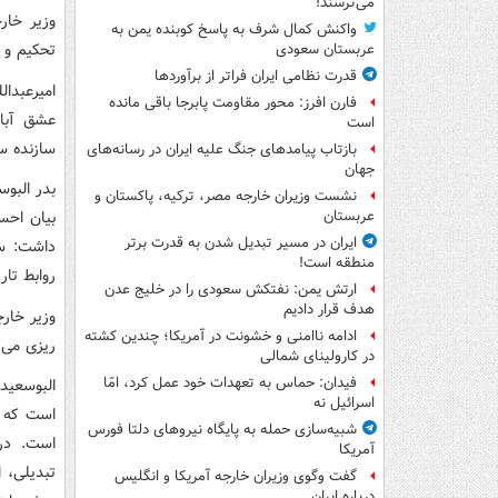
می‌ترسند!
وزیر خار
واکنش کمال شرف به پاسخ کوبنده یمن به
تحکیم و 
عربستان سعودی
قدرت نظامی ایران فراتر از برآوردها
امیرعبدا
فارن افرز: محور مقاومت پابرجا باقی مانده
عشق آباد
است
سازنده س
بازتاب پیامدهای جنگ علیه ایران در رسانه‌های
جهان
بدر البو
نشست وزیران خارجه مصر، ترکیه، پاکستان و
بیان احس
عربستان
ایران در مسیر تبدیل شدن به قدرت برتر
داشت: سف
منطقه است!
روابط تار
ارتش یمن: نفتکش سعودی را در خلیج عدن
هدف قرار دادیم
وزیر خار
ادامه ناامنی و خشونت در آمریکا؛ چندین کشته
ریزی می‌ک
در کارولینای شمالی
فیدان: حماس به تعهدات خود عمل کرد، امّا
البوسعیدی
اسرائیل نه
است که ب
شبیه‌سازی حمله به پایگاه نیروهای دلتا فورس
است. در
آمریکا
تبدیلی، 
گفت وگوی وزیران خارجه آمریکا و انگلیس
درباره ایران