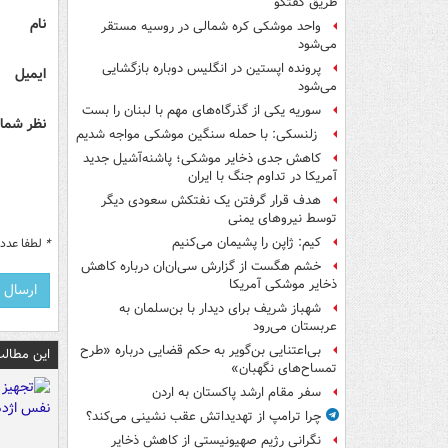
طریق گفتگو
نام
واحد موشکی کره شمالی در روسیه مستقر
می‌شود
پرونده اپستین در انگلیس دوباره بازگشایی
ایمیل
می‌شود
سوریه یکی از گذرگاه‌های مهم با لبنان را بست
نظر شما 
زلنسکی: با حمله سنگین موشکی مواجه شدیم
کاهش جدی ذخایر موشکی؛ پاشنه‌آشیل جدید
آمریکا در تداوم جنگ با ایران
هدف قرار گرفتن یک نفتکش سعودی دیگر
توسط نیروهای یمنی
کیم: ژاپن را پشیمان می‌کنیم
*
لطفا عدد م
خشم هگست از گزارش سی‌ان‌ان درباره کاهش
ذخایر موشکی آمریکا
شهباز شریف برای دیدار با بن‌سلمان به
عربستان می‌رود
بی‌اعتنایی بن‌گویر به حکم قضایی درباره «طرح
این مطالب
تمساح‌های نگهبان»
سفر مقام ارشد پاکستان به اردن
چرا ترامپ از تهدیداتش عقب نشینی می‌کند؟
نگرانی رژیم صهیونیستی از کاهش ذخایر