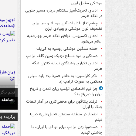
موشکی مقابل ایران
ادعای تحریک‌آمیز سنتکام درباره مسیر جنوبی
در تنگه هرمز
تجهیز موش
چشم‌انداز اقدامات آتی موساد و سیا برای
اژدها+عک
تضعیف توان موشکی و پهپادی ایران
ادعای آکسیوس: توافق تنگه هرمز چهارشنبه
اعلام می‌شود
حمله سنگین موشکی روسیه به کی‌یف
دستگیری مرد مسلح نزدیک زمین گلف ترامپ
ادعای تکراری واشنگتن درباره کنترل تنگه
هرمز
زمان شارژ 
تاکر کارلسون: به خاطر «میناب» باید سیلی
کرد
محکمی به صورت ترامپ زد
چرا تیم اقتصادی ترامپ زبان تمدن و تاریخ
فیلم برگزی
ایران را نمی‌فهمد؟
صاعقه ج
ترفند پنتاگون برای مخفی‌کاری در آمار تلفات
جنگ با ایران
انفجار در منطقه صنعتی «جبل‌علی» دبی+
برگزیده و
فیلم
دست‌وپا زدن ترامپ برای توافق با ایران، با
چاشنی تهدید