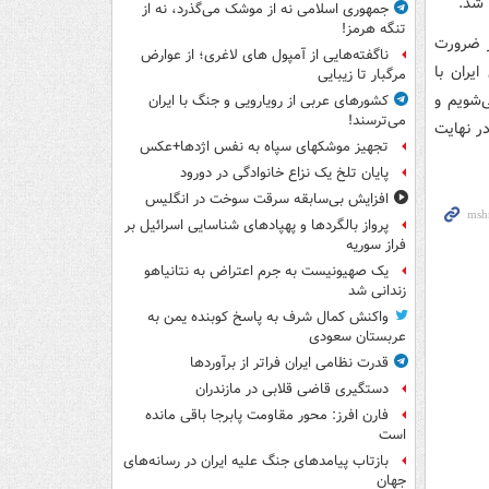
 شد.
جمهوری اسلامی نه از موشک می‌گذرد، نه از
تنگه هرمز!
ر ضرورت
ناگفته‌هایی از آمپول های لاغری؛ از عوارض
یران با
مرگبار تا زیبایی
‌شویم و
کشورهای عربی از رویارویی و جنگ با ایران
می‌ترسند!
در نهایت
تجهیز موشکهای سپاه به نفس اژدها+عکس
پایان تلخ یک نزاع خانوادگی در دورود
افزایش بی‌سابقه سرقت سوخت در انگلیس
پرواز بالگردها و پهپادهای شناسایی اسرائیل بر
فراز سوریه
یک صهیونیست به جرم اعتراض به نتانیاهو
زندانی شد
واکنش کمال شرف به پاسخ کوبنده یمن به
عربستان سعودی
قدرت نظامی ایران فراتر از برآوردها
دستگیری قاضی قلابی در مازندران
فارن افرز: محور مقاومت پابرجا باقی مانده
است
بازتاب پیامدهای جنگ علیه ایران در رسانه‌های
جهان