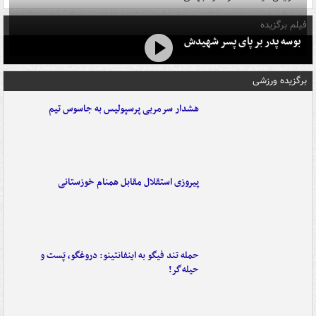
فیلم برگزیده
بوسه‌ پدر بر پای پسر شهیدش
برگزیده ورزشی
هشدار سرمربی پرسپولیس به جاسوس تیم
پیروزی استقلال مقابل همنام خوزستانی
حمله تند فیگو به اینفانتینو: دروغگو، پَست‌ و
حیله‌گر!