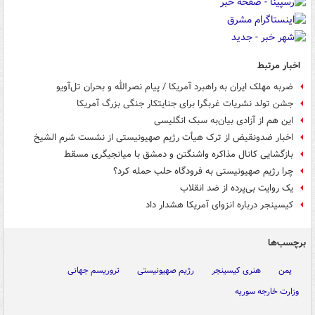
اخبار مرتبط
ضربه مهلک ایران به راهبرد آمریکا / پیام نصرالله و بحران تل‌آویو
جشن تولد نشریات غربگرا برای جنایتکار جنگی بزرگ آمریکا
این هم از آزادی بیان‌به سبک انگلیسی
اخبار ضدونقیض از ترک هیأت رژیم صهیونیستی از نشست شرم الشیخ
بازگشایی کانال مذاکره واشنگتن و دمشق با میانجیگری مسقط
چرا رژیم صهیونیستی به فرودگاه حلب حمله کرد؟
یک روایت بی‌پرده از ضد انقلاب
کیسینجر درباره انزوای آمریکا هشدار داد
برچسب‌ها
یمن
هنری کیسینجر
رژیم صهیونیستی
تروریسم جهانی
وزارت خارجه سوریه