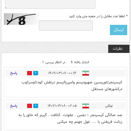
*
لطفا عدد مقابل را در جعبه متن وارد کنید
نظرات
انتشار یافته: 5
در انتظار بررسی: 1
پاسخ
۰۰:۱۴ - ۱۴۰۲/۰۳/۰۸
0
6
کیسینجرتئوریسین صهیونیسم وامپریالیسم درنقش کودتاوسرکوب
درکشورهای مستقل
پاسخ
توکلی
۰۲:۰۵ - ۱۴۰۲/۰۳/۰۸
0
4
صد صالگی کیسینجر ؛ نجس . عفونت .کثافت . گیرم که خلق را به
زبانت فریفتی با .... غول جهنم چه میکنی