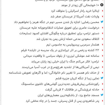
۱۰ خوشحالی گل زودتر از موعد
ایتالیا خرید رادار اسرائیلی را متوقف کرد
واردات نفت آمریکا از عربستان صفر شد
محسن رضایی: اجازه باز شدن مسیر دوم در تنگه هرمز را نخواهیم داد
درخواست عامری برای تعویق عملیات انتقام‌جویانه علیه عربستان
دستور ترامپ برای تحقیق درباره چگونگی افشای کمبود تسلیحات
ائتلاف سعودی مدعی حمله ارتش یمن به نجران شد
هشدار سرمربی پرسپولیس به جاسوس تیم
۲۲ کشته و زخمی بر اثر تیراندازی در یک مدرسه در تایلند+ فیلم
سامانه ضد موشکی لیزری؛ از بلوف سیاسی تا واقعیت میدانی
ترامپ: فکر می‌کنم جنگ با ایران خیلی زود پایان می‌یابد
نیمی از آمریکایی‌ها از تشدید هرج‌ومرج در غرب آسیا می‌ترسند
از حذف نام همسر تا تغییر نام خانوادگی؛ اما و اگرهای تعویض شناسنامه
نمایی زیبا از تنگه کریان جزیره قشم
رکوردشکنی پیش‌فروش جدیدترین گوشی‌های تاشوی سامسونگ
حادثه غرق‌شدگی در طاقانک ۲ قربانی گرفت
مسجد جامع یزد، از باشکوه‌ترین معماری‌های ایران
پدر شاهرودی پس از قتل پسرش، جسد را در چاه مخفی کرد