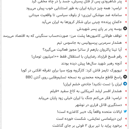
پدر شاهرودی پس از قتل پسرش، جسد را در چاه مخفی کرد
ترامپ: همه چیز درباره ایران به طور استثنایی خوب پیش می‌رود
سامانه ضد موشکی لیزری؛ از بلوف سیاسی تا واقعیت میدانی
«کمانِ پرنده» چینی برای شکار کروزها به ایران می‌آید
بوسه‌ پدر بر پای پسر شهیدش
توقف طولانی کامیون‌ها پشت مرز؛ صورت‌حساب سنگینی که به اقتصاد می‌رسد
هشدار سرمربی پرسپولیس به جاسوس تیم
آیا تینا پاکروان بازهم از ساترا مجوز فعالیت می‌گیرد؟
رقم فسخ قرارداد رضاییان با استقلال فقط ۱۰۰میلیون تومان!
آنچه رهبر شهید سال‌ها پیش دیده بودند
نیویورک تایمز فاش کرد: کارگروه ویژه سیا برای تفرقه افکنی در کوبا
پاسخ قاطع ملیحه محمدی به نسخه تسلیم‌طلبی روی آنتن BBC
ایران را تست نکنید! جاده‌ی خشم ایران!
هشدار افسر ارشد آمریکایی به کاخ سفید +فیلم
ترامپ: فکر می‌کنم جنگ با ایران خیلی زود پایان می‌یابد
دستگیری قاتل فراری در نوشهر
ایالات متحده واقعاً یک «ببر کاغذی» است!
این دیپلماسی نمایشی، شکست خورده است
برخورد پراید با تیر برق ۲ فوتی بر جای گذاشت