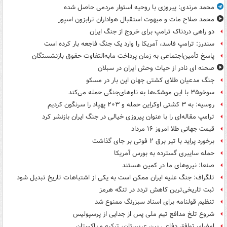
محمد مرندی: پیروزی با روحیه استوار مردمی حاصل شده
محمد صلاح مات و مبهوت استقبال هواداران ترابزون اسپور
دو راهی دردناک ترامپ برای خروج از جنگ ایران
سندرز: ترامپ فاسد، آمریکا را وارد یک جنگ فاجعه بار کرده است
پاسخ تأمین‌اجتماعی به زمان پرداخت مابه‌التفاوت حقوق بازنشستگان
صحنه ای نادر از حیات وحش ایران در سبلان
جنگ مدعیان طلای کشتی جهان این بار در مسکو
سوخو۳۵ با این موشک‌ها به ناوهای‌جنگی حمله می‌کند
روسیه: به ۳ کشتی اوکراین حمله و ۲۰۳ پهپاد را سرنگون کردیم
ترامپ مقاله‌ای را با عنوان پیروزی خیالی در جنگ ایران بازنشر کرد
قیمت جهانی طلا امروز ۱۶ مرداد
برخورد پراید با تیر برق ۲ فوتی بر جای گذاشت
حمله سایبری گسترده به بورس آمریکا
صنعا: نیروهای ما در کمین‌ هستند
تلگراف: جنگ علیه ایران ممکن است به یکی از اشتباهات تاریخ تبدیل شود
ثبت تاریخی‌ترین کاهش تردد در تنگه هرمز
تنظیم قولنامه برای اسناد سبزرنگ ممنوع شد
شروع تلخ مدافع تیم ملی پس از جدایی از پرسپولیس
امضای توافق دفاعی بین عربستان، ترکیه و پاکستان